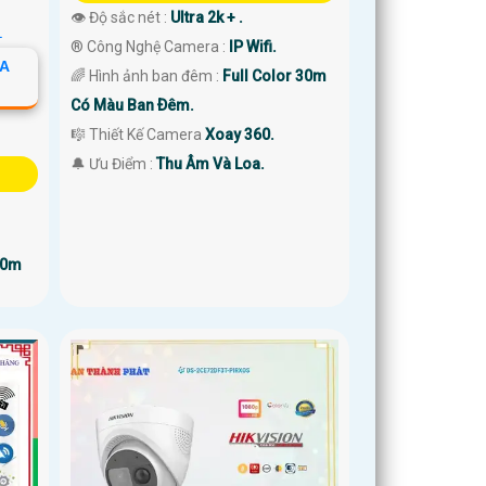
👁 Độ sắc nét :
Ultra 2k + .
®️ Công Nghệ Camera :
IP Wifi.
RA
🌈 Hình ảnh ban đêm :
Full Color 30m
Có Màu Ban Ðêm.
🎼️ Thiết Kế Camera
Xoay 360.
️🔔 Ưu Điểm :
Thu Âm Và Loa.
00m