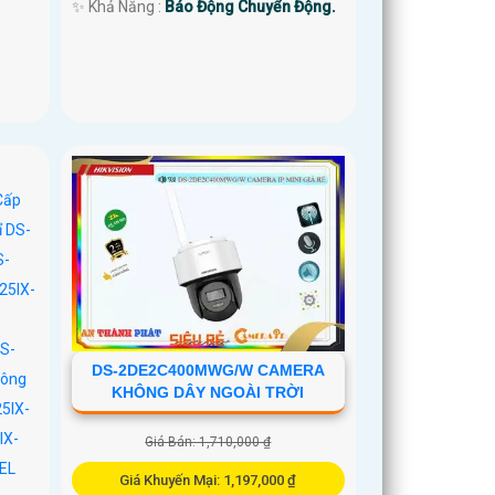
️✨ Khả Năng :
Báo Động Chuyển Động.
DS-2DE2C400MWG/W CAMERA
KHÔNG DÂY NGOÀI TRỜI
Giá Bán: 1,710,000 ₫
Giá Khuyến Mại: 1,197,000 ₫