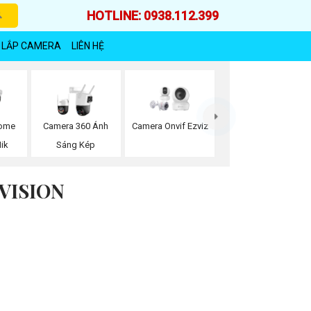
HOTLINE: 0938.112.399
 LẮP CAMERA
LIÊN HỆ
Dome
Camera 360 Ánh
Camera Onvif Ezviz
Hik
Sáng Kép
VISION