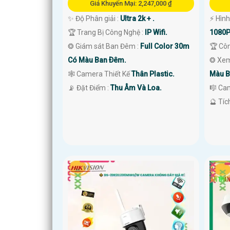
Giá Khuyến Mại: 2,247,000 ₫
✨ Độ Phân giải :
Ultra 2k + .
️⚡ Hìn
🏆 Trang Bị Công Nghệ :
IP Wifi.
1080P
❂ Giám sát Ban Đêm :
Full Color 30m
🏆 Cô
Có Màu Ban Ðêm.
❂ Xem
🕸️ Camera Thiết Kế
Thân Plastic.
Màu B
️📡 Đặt Điểm :
Thu Âm Và Loa.
🎼️ Ca
️🔮 Tí