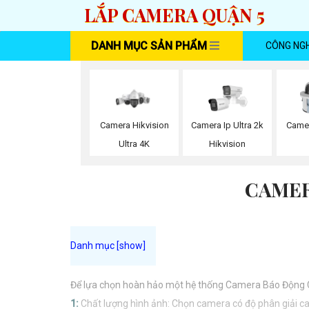
LẮP CAMERA QUẬN 5
DANH MỤC SẢN PHẨM
CÔNG NG
Camera Hikvision
Camera Ip Ultra 2k
Camer
Ultra 4K
Hikvision
CAMER
Để lựa chọn hoàn hảo một hệ thống Camera Báo Động C
1:
Chất lượng hình ảnh: Chọn camera có độ phân giải c