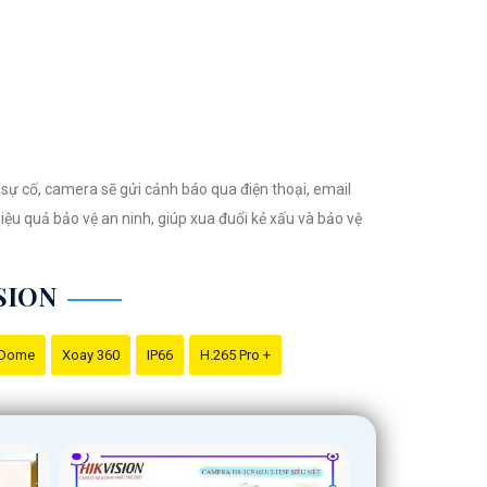
vision, Dahua, Bosch, Axis, Foscam và nhiều thương
đã sử dụng sản phẩm trước đó.
sự cố, camera sẽ gửi cảnh báo qua điện thoại, email
ệu quả bảo vệ an ninh, giúp xua đuổi kẻ xấu và bảo vệ
SION
 Dome
Xoay 360
IP66
H.265 Pro +