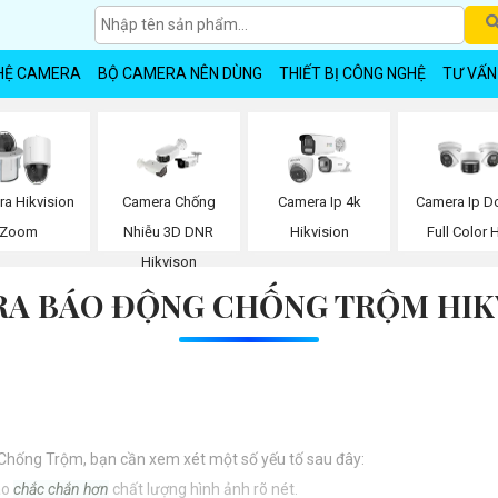
HỆ CAMERA
BỘ CAMERA NÊN DÙNG
THIẾT BỊ CÔNG NGHỆ
TƯ VẤN
a Hikvision
Camera Chống
Camera Ip 4k
Camera Ip 
Zoom
Nhiễu 3D DNR
Hikvision
Full Color 
Hikvison
A BÁO ĐỘNG CHỐNG TRỘM HIK
hống Trộm, bạn cần xem xét một số yếu tố sau đây:
ao
chắc chắn hơn
chất lượng hình ảnh rõ nét.