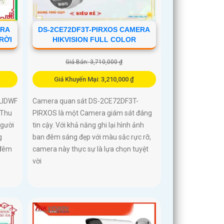
ERA
DS-2CE72DF3T-PIRXOS CAMERA
TRỜI
HIKVISION FULL COLOR
Giá Bán: 3,710,000 ₫
Giá Khuyến Mại: 3,210,000 ₫
LIDWF
Camera quan sát DS-2CE72DF3T-
 Thu
PIRXOS là một Camera giám sát đáng
người
tin cậy. Với khả năng ghi lại hình ảnh
g
ban đêm sáng đẹp với màu sắc rực rỡ,
 đêm
camera này thực sự là lựa chọn tuyệt
vời