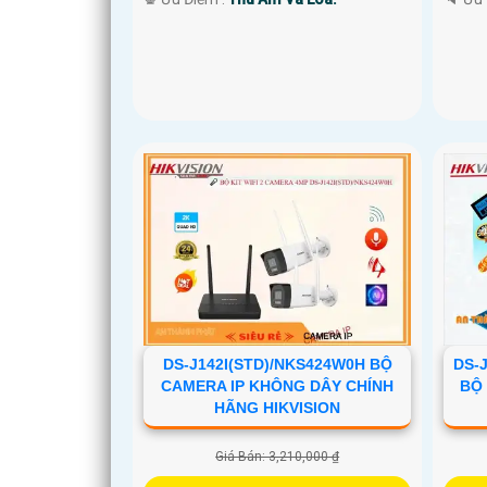
DS-J142I(STD)/NKS424W0H BỘ
DS-
CAMERA IP KHÔNG DÂY CHÍNH
BỘ
HÃNG HIKVISION
Giá Bán: 3,210,000 ₫