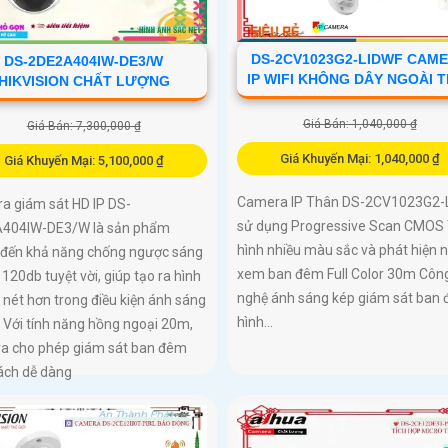
DS-2CV1023G2-LIDWF CAM
DS-2DE2A404IW-DE3/W
IP WIFI KHÔNG DÂY NGOÀI 
HIKVISION CHẤT LƯỢNG
Giá Bán: 1,040,000 ₫
Giá Bán: 7,300,000 ₫
Giá Khuyến Mại: 1,040,000 ₫
Giá Khuyến Mại: 5,100,000 ₫
Camera IP Thân DS-2CV1023G2-
a giám sát HD IP DS-
sử dụng Progressive Scan CMOS
404IW-DE3/W là sản phẩm
hình nhiều màu sắc và phát hiện 
đến khả năng chống ngược sáng
xem ban đêm Full Color 30m Côn
20db tuyệt vời, giúp tạo ra hình
nghệ ánh sáng kép giám sát ban
 nét hơn trong điều kiện ánh sáng
hình...
 Với tính năng hồng ngoại 20m,
a cho phép giám sát ban đêm
ách dễ dàng