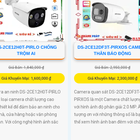
S-2CE12H0T-PIRLO CHỐNG
DS-2CE12DF3T-PIRXOS CAM
TRỘM AI
THÂN BÁO ĐỘNG
Giá Bán: 1,840,000 ₫
Giá Bán: 2,950,000 ₫
Giá Khuyến Mại: 1,600,000 ₫
Giá Khuyến Mại: 2,300,000 ₫
a an ninh DS-2CE12H0T-PIRLO
Camera quan sát DS-2CE12DF3T
 loại camera chất lượng cao
PIRXOS là một Camera chất lượn
hiết kế để đảm bảo an ninh cho
với hình ảnh độ phân giải 2.0 MP. 
nhà, cửa hàng hoặc văn phòng
tượng ơn với những thông số là b
n. Với công nghệ hình ảnh sắc
thể xem hình ảnh ban đêm với chất