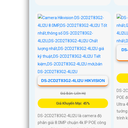
DS
DS-2CD2T83G2-4LI2U HIKVISION
DS-2C
Giá Bán: Liên Hệ
POE đ
Giá Khuyến Mại: 45%
Ultra 4
tưởng
DS-2CD2T83G2-4LI2U là camera độ
trình
phân giải 8.0MP chuận 4k IP POE công