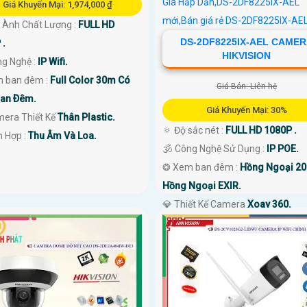
Giá Khuyến Mại: 1,974,000 ₫
h Ành Chất Lượng :
FULL HD
DS-2DF8225IX-AEL CAME
 .
HIKVISION
ng Nghệ :
IP Wifi.
 ban đêm :
Full Color 30m Có
Giá Bán: Liên hệ
an Ðêm.
Giá Khuyến Mại: 30%
mera Thiết Kế
Thân Plastic.
🔅 Độ sắc nét :
FULL HD 1080P .
ch Hợp :
Thu Âm Và Loa.
🕉️ Công Nghệ Sử Dụng :
IP POE.
❂ Xem ban đêm :
Hồng Ngoại 2
Hồng Ngoại EXIR.
💎 Thiết Kế Camera
Xoay 360.
️⇝ Ưu Điểm :
Công Nghệ AI.