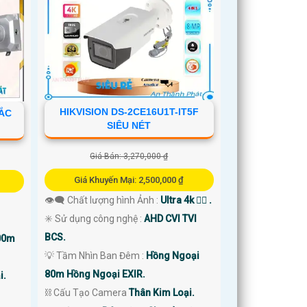
HIKVISION DS-2CE16U1T-IT5F
SẮC
SIÊU NÉT
Giá Bán: 3,270,000 ₫
Giá Khuyến Mại: 2,500,000 ₫
👁️‍🗨 Chất lượng hình Ảnh :
Ultra 4k 👍🏾 .
✳️ Sử dụng công nghệ :
AHD CVI TVI
BCS.
00m
💡 Tầm Nhìn Ban Đêm :
Hồng Ngoại
80m Hồng Ngoại EXIR.
i.
⛓ Cấu Tạo Camera
Thân Kim Loại.