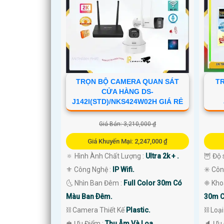
TRỌN BỘ CAMERA QUAN SÁT
T
CỬA HÀNG DS-
J142I(STD)/NKS424W02H GIÁ RẺ
Giá Bán: 3,210,000 ₫
Giá Khuyến Mại: 2,247,000 ₫
🔅 Hình Ành Chất Lượng :
Ultra 2k + .
🦉 Độ 
⚜️ Công Nghệ :
IP Wifi.
✳️ Cô
🌜 Nhìn Ban Đêm :
Full Color 30m Có
❈ Kho
Màu Ban Ðêm.
30m C
'
⛓ Camera Thiết Kế
Plastic.
⛓ Loạ
️♚ Ưu Điểm :
Thu Âm Và Loa.
️🔈 Ưu