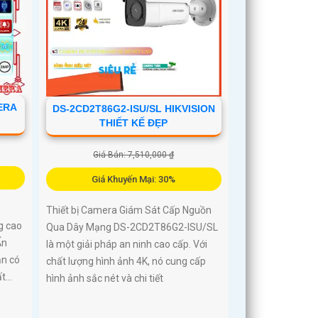
ERA
DS-2CD2T86G2-ISU/SL HIKVISION
THIẾT KẾ ĐẸP
Giá Bán: 7,510,000 ₫
Giá Khuyến Mại: 30%
-
Thiết bị Camera Giám Sát Cấp Nguồn
g cao
Qua Dây Mạng DS-2CD2T86G2-ISU/SL
Ấn
là một giải pháp an ninh cao cấp. Với
ạn có
chất lượng hình ảnh 4K, nó cung cấp
...
hình ảnh sắc nét và chi tiết