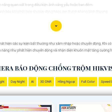
năng quan sát trong điều kiện ánh sáng yếu hoặc ban đêm.
ảnh báo khi phát hiện chuyển động hoặc âm thanh không bình thường.
rnet để bạn có thể theo dõi từ xa qua điện thoại di động hoặc máy tính.
cài đặt để tránh rắc rối trong quá trình sử dụng.
am khảo các thương hiệu Camera Báo Động Chống Trộm nổi tiếng như Hik
am khảo các đánh giá, so sánh và tư vấn từ các chuyên gia hoặc người 
át hiện các sự kiện bất thường như xâm nhập hoặc chuyển động. Khi có 
nh năng như phát hiện chuyển động và nhận diện khuôn mặt tăng cường hi
ERA BÁO ĐỘNG CHỐNG TRỘM HIKVI
ight
Day Night
AI
3D DNR
Hồng Ngoại
Full Color
Speed