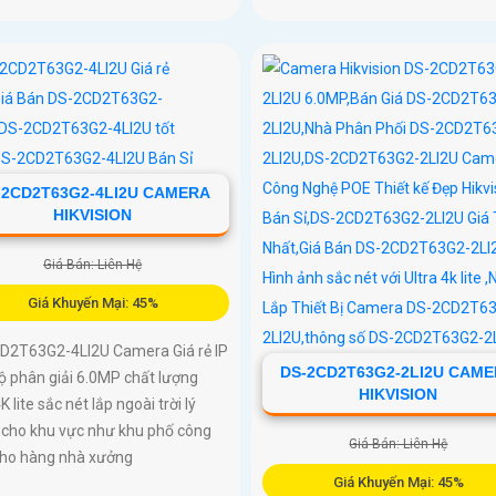
-2CD2T63G2-4LI2U CAMERA
HIKVISION
Giá Bán: Liên Hệ
Giá Khuyến Mại: 45%
D2T63G2-4LI2U Camera Giá rẻ IP
DS-2CD2T63G2-2LI2U CAM
ộ phân giải 6.0MP chất lượng
HIKVISION
K lite sắc nét lắp ngoài trời lý
 cho khu vực như khu phố công
Giá Bán: Liên Hệ
 kho hàng nhà xưởng
Giá Khuyến Mại: 45%