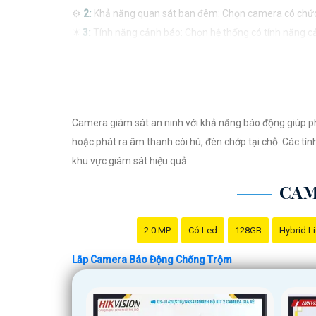
⚙
2:
Khả năng quan sát ban đêm: Chọn camera có chức 
✴️
3:
Tính năng cảnh báo: Chọn hệ thống có tính năng c
❂
4:
Kết nối mạng: Chọn camera có khả năng kết nối inte
🛃
5:
Dễ sử dụng và cài đặt: Chọn hệ thống dễ sử dụng và 
Tùy theo nhu cầu và ngân sách của bạn, bạn có thể th
hiệu khác. Để chọn được sản phẩm phù hợp, bạn nên th
Camera giám sát an ninh với khả năng báo động giúp ph
hoặc phát ra âm thanh còi hú, đèn chớp tại chỗ. Các tí
khu vực giám sát hiệu quả.
CAM
2.0 MP
Có Led
128GB
Hybrid L
Lắp Camera Báo Động Chống Trộm