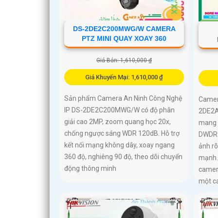
DS-2DE2C200MWG/W CAMERA
PTZ MINI QUAY XOAY 360
Giá Bán: 1,610,000 ₫
Giá Khuyến Mại: 1,610,000 ₫
Sản phẩm Camera An Ninh Công Nghệ
Camer
IP DS-2DE2C200MWG/W có độ phân
2DE2A
giải cao 2MP, zoom quang học 20x,
mang 
chống ngược sáng WDR 120dB. Hỗ trợ
DWDR 1
kết nối mạng không dây, xoay ngang
ảnh rõ
360 độ, nghiêng 90 độ, theo dõi chuyển
mạnh.
động thông minh
camer
một c