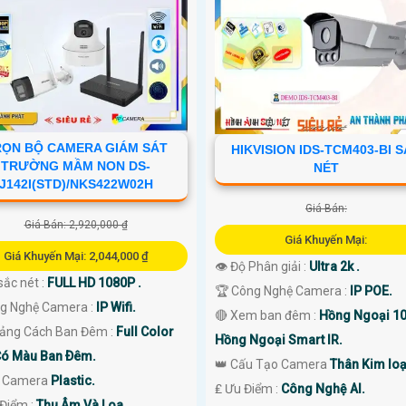
RỌN BỘ CAMERA GIÁM SÁT
HIKVISION IDS-TCM403-BI 
TRƯỜNG MẦM NON DS-
NÉT
J142I(STD)/NKS422W02H
Giá Bán:
Giá Bán: 2,920,000 ₫
Giá Khuyến Mại:
Giá Khuyến Mại: 2,044,000 ₫
👁 Độ Phân giải :
Ultra 2k .
sắc nét :
FULL HD 1080P .
🏆 Công Nghệ Camera :
IP POE.
ng Nghệ Camera :
IP Wifi.
🔴 Xem ban đêm :
Hồng Ngoại 1
ảng Cách Ban Đêm :
Full Color
Hồng Ngoại Smart IR.
ó Màu Ban Ðêm.
👑 Cấu Tạo Camera
Thân Kim loạ
i Camera
Plastic.
️₤ Ưu Điểm :
Công Nghệ AI.
 Điểm :
Thu Âm Và Loa.