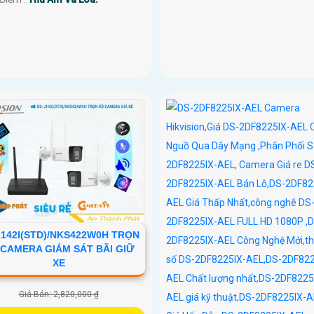
J142I(STD)/NKS422W0H TRỌN
 CAMERA GIÁM SÁT BÃI GIỮ
XE
Giá Bán: 2,820,000 ₫