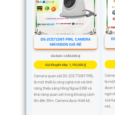
D
DS-2CE71D8T-PIRL CAMERA
HIKVISION GIÁ RẺ
Giá Bán: 1,580,000 ₫
Giá Khuyến Mại: 1,150,000 ₫
Camer
Camera quan sát DS-2CE71D8T-PIRL
là một
là một thiết bị công nghệ mới với tính
được t
năng thiếu sáng Hồng Ngoại EXIR và
ngôi 
khả năng quan sát trong khoảng cách
của bạ
lên đến 30m. Camera được thiết kế...
nét,...