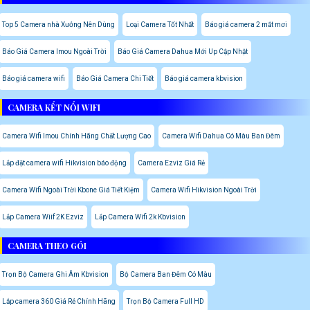
Top 5 Camera nhà Xưởng Nên Dùng
Loại Camera Tốt Nhất
Báo giá camera 2 mắt mơi
Báo Giá Camera Imou Ngoài Trời
Báo Giá Camera Dahua Mới Up Cập Nhật
Báo giá camera wifi
Báo Giá Camera Chi Tiết
Báo giá camera kbvision
CAMERA KẾT NỐI WIFI
Camera Wifi Imou Chính Hãng Chất Lượng Cao
Camera Wifi Dahua Có Màu Ban Đêm
Lắp đặt camera wifi Hikvision báo động
Camera Ezviz Giá Rẻ
Camera Wifi Ngoài Trời Kbone Giá Tiết Kiệm
Camera Wifi Hikvision Ngoài Trời
Lắp Camera Wiif 2K Ezviz
Lắp Camera Wifi 2k Kbvision
CAMERA THEO GÓI
Trọn Bộ Camera Ghi Âm Kbvision
Bộ Camera Ban Đêm Có Màu
Lắp camera 360 Giá Rẻ Chính Hãng
Trọn Bộ Camera Full HD