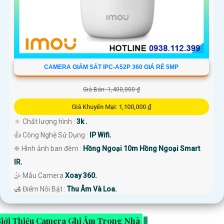
CAMERA GIÁM SÁT IPC-A52P 360 GIÁ RẺ 5MP
Giá Bán: 1,400,000 ₫
Giá Khuyến Mại: 1,100,000 ₫
🔅 Chất lượng hình :
3k .
👍 Công Nghệ Sử Dụng :
IP Wifi.
❈ Hình ảnh ban đêm :
Hồng Ngoại 10m Hồng Ngoại Smart
IR.
🤹 Mẫu Camera
Xoay 360.
️🛃 Điểm Nỗi Bật :
Thu Âm Và Loa.
iới Thiệu Camera Ghi Âm Trong Nhà