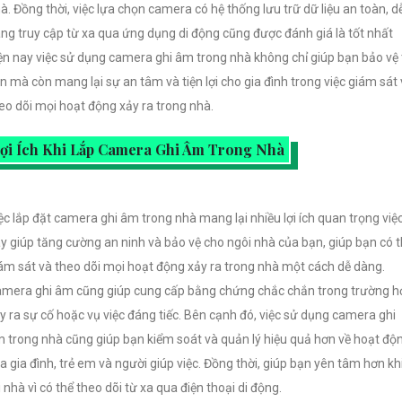
à. Đồng thời, việc lựa chọn camera có hệ thống lưu trữ dữ liệu an toàn, d
ng truy cập từ xa qua ứng dụng di động cũng được đánh giá là tốt nhất
ện nay việc sử dụng camera ghi âm trong nhà không chỉ giúp bạn bảo vệ 
n mà còn mang lại sự an tâm và tiện lợi cho gia đình trong việc giám sát
eo dõi mọi hoạt động xảy ra trong nhà.
ợi Ích Khi Lắp Camera Ghi Âm Trong Nhà
ệc lắp đặt camera ghi âm trong nhà mang lại nhiều lợi ích quan trọng việ
y giúp tăng cường an ninh và bảo vệ cho ngôi nhà của bạn, giúp bạn có 
ám sát và theo dõi mọi hoạt động xảy ra trong nhà một cách dễ dàng.
mera ghi âm cũng giúp cung cấp bằng chứng chắc chắn trong trường h
y ra sự cố hoặc vụ việc đáng tiếc. Bên cạnh đó, việc sử dụng camera ghi
 trong nhà cũng giúp bạn kiểm soát và quản lý hiệu quả hơn về hoạt độ
a gia đình, trẻ em và người giúp việc. Đồng thời, giúp bạn yên tâm hơn kh
i nhà vì có thể theo dõi từ xa qua điện thoại di động.