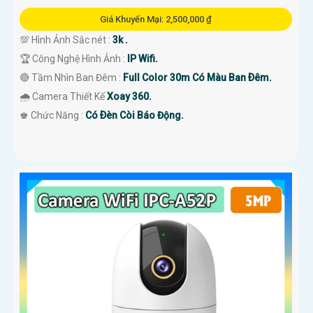
Giá Khuyến Mại: 2,500,000 ₫
💯 Hình Ảnh Sắc nét :
3k .
🏆 Công Nghệ Hình Ảnh :
IP Wifi.
🔴 Tầm Nhìn Ban Đêm :
Full Color 30m Có Màu Ban Ðêm.
🌧️ Camera Thiết Kế
Xoay 360.
️♚ Chức Năng :
Có Ðèn Còi Báo Động.