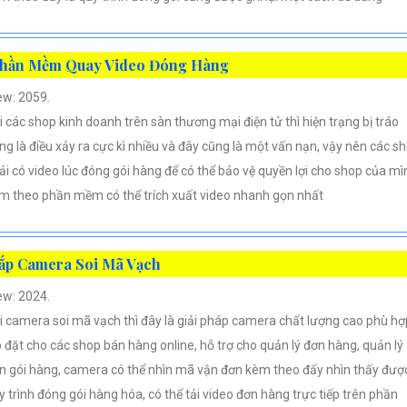
hần Mềm Quay Video Đóng Hàng
ew: 2059.
i các shop kinh doanh trên sàn thương mại điện tử thì hiện trạng bị tráo
ng là điều xảy ra cực kì nhiều và đây cũng là một vấn nạn, vậy nên các s
ải có video lúc đóng gói hàng để có thể bảo vệ quyền lợi cho shop của mì
m theo phần mềm có thể trích xuất video nhanh gọn nhất
ắp Camera Soi Mã Vạch
ew: 2024.
i camera soi mã vạch thì đây là giải pháp camera chất lượng cao phù hợ
p đặt cho các shop bán hàng online, hỗ trợ cho quản lý đơn hàng, quản lý
n gói hàng, camera có thể nhìn mã vận đơn kèm theo đấy nhìn thấy đượ
y trình đóng gói hàng hóa, có thể tải video đơn hàng trực tiếp trên phần