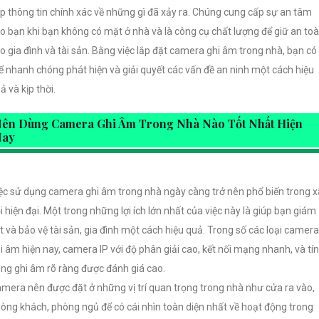
p thông tin chính xác về những gì đã xảy ra. Chúng cung cấp sự an tâm
o bạn khi bạn không có mặt ở nhà và là công cụ chất lượng để giữ an to
o gia đình và tài sản. Bằng việc lắp đặt camera ghi âm trong nhà, bạn có
ể nhanh chóng phát hiện và giải quyết các vấn đề an ninh một cách hiệu
ả và kịp thời.
ên Dùng Camera Ghi Âm Trong Nhà Nào Tốt Nhất Hiện
Nay
ệc sử dụng camera ghi âm trong nhà ngày càng trở nên phổ biến trong x
i hiện đại. Một trong những lợi ích lớn nhất của việc này là giúp bạn giám
t và bảo vệ tài sản, gia đình một cách hiệu quả. Trong số các loại camera
i âm hiện nay, camera IP với độ phân giải cao, kết nối mạng nhanh, và tí
ng ghi âm rõ ràng được đánh giá cao.
mera nên được đặt ở những vị trí quan trọng trong nhà như cửa ra vào,
òng khách, phòng ngủ để có cái nhìn toàn diện nhất về hoạt động trong