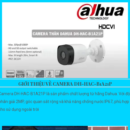
GIỚI THIỆU VỀ CAMERA DH-HAC-B1A21P
Camera DH-HAC-B1A21P là sản phẩm chất lượng từ hãng Dahua. Với độ
phân giải 2MP, góc quan sát rộng và khả năng chống nước IP67, phù hợp
cho sử dụng ngoài trời