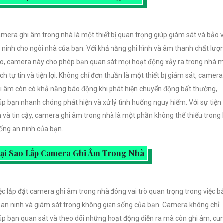
mera ghi âm trong nhà là một thiết bị quan trọng giúp giám sát và bảo 
 ninh cho ngôi nhà của bạn. Với khả năng ghi hình và âm thanh chất lượ
o, camera này cho phép bạn quan sát mọi hoạt động xảy ra trong nhà 
ch tự tin và tiện lợi. Không chỉ đơn thuần là một thiết bị giám sát, camera
i âm còn có khả năng báo động khi phát hiện chuyển động bất thường,
úp bạn nhanh chóng phát hiện và xử lý tình huống nguy hiểm. Với sự tiện
h và tin cậy, camera ghi âm trong nhà là một phần không thể thiếu trong
ống an ninh của bạn.
ại Sao Lắp Camera Ghi Âm Trong Nhà
ệc lắp đặt camera ghi âm trong nhà đóng vai trò quan trọng trong việc b
 an ninh và giám sát trong không gian sống của bạn. Camera không chỉ
úp bạn quan sát và theo dõi những hoạt động diễn ra mà còn ghi âm, cu