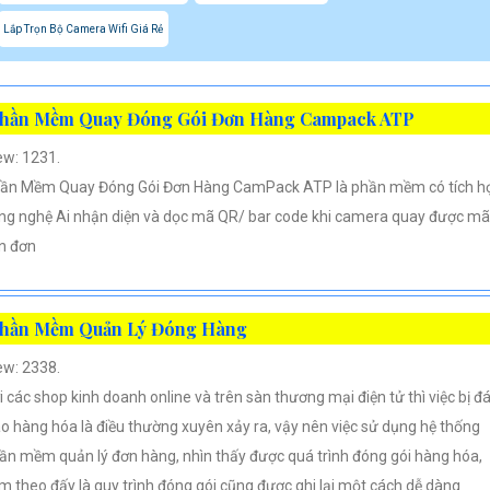
Lắp Trọn Bộ Camera Wifi Giá Rẻ
hần Mềm Quay Đóng Gói Đơn Hàng Campack ATP
ew: 1231.
ần Mềm Quay Đóng Gói Đơn Hàng CamPack ATP là phần mềm có tích h
ng nghệ Ai nhận diện và dọc mã QR/ bar code khi camera quay được mã
n đơn
hần Mềm Quản Lý Đóng Hàng
ew: 2338.
i các shop kinh doanh online và trên sàn thương mại điện tử thì việc bị đ
áo hàng hóa là điều thường xuyên xảy ra, vậy nên việc sử dụng hệ thống
ần mềm quản lý đơn hàng, nhìn thấy được quá trình đóng gói hàng hóa,
m theo đấy là quy trình đóng gói cũng được ghi lại một cách dễ dàng