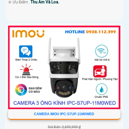
️☣️ Ưu Điểm :
Thu Âm Và Loa.
CAMERA IMOU IPC-S7UP-11M0WED
Giá Bán: 2,600,000 ₫