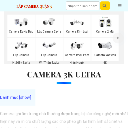
LẮP CAMERA QUẬN 5
Lắp Camera Ezviz
Camera Ezviz Báo
Camera Kim Loại
Camera 2 Mắt
Ngoài Trời
Động
Ezviz
Ezviz
Lắp Camera
Lắp Camera
Camera Imou Phát
Camera Vantech
H.265+ Ezviz
WifiThân Ezviz
Hiện Người
4K
CAMERA 3K ULTRA
Camera ghi âm trong nhà thường được trang bị các công nghệ mới nhất
hiện nay và micro chất lượng cao cho phép ghi lại hình ảnh sắc nét và