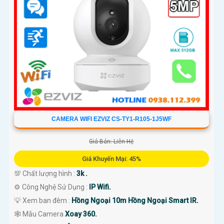
'
CAMERA WIFI EZVIZ CS-TY1-R105-1J5WF
Giá Bán: Liên Hệ
Giá Khuyến Mại: 45%
💯 Chất lượng hình :
3k .
⚙ Công Nghệ Sử Dụng :
IP Wifi.
💡 Xem ban đêm :
Hồng Ngoại 10m Hồng Ngoại Smart IR.
🕸️ Mẫu Camera
Xoay 360.