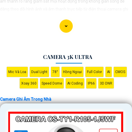
âm thanh rõ ràng giám sát mọi hoạt động trong không gian sống dễ
dàng theo dõi hình ảnh và âm thanh trực tiếp từ điện thoại.camera ghi
âm trong nhà đều có tính năng quay ban đêm, cho phép bạn giám sát
24/7. Với công nghệ hồng ngoại, camera có thể ghi hình trong điều kiện
ánh sáng yếu mà không làm mất đi chất lượng hình ảnh. Ngoài ra, tính
năng phát hiện chuyển động giúp gửi cảnh báo ngay lập tức khi có sự
xâm nhập hoặc hành động bất thường trong phạm vi quan sát.
CAMERA 3K ULTRA
Mic Và Loa
Dual Light
78°
Hồng Ngoại
Full Color
AI
CMOS
Xoay 360
Speed Dome
AI Coding
IP66
3D DNR
Camera Ghi Âm Trong Nhà