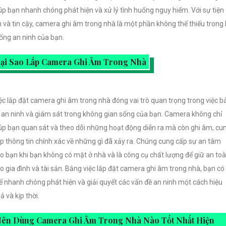
úp bạn nhanh chóng phát hiện và xử lý tình huống nguy hiểm. Với sự tiện
h và tin cậy, camera ghi âm trong nhà là một phần không thể thiếu trong
ống an ninh của bạn.
ại Sao Lắp Camera Ghi Âm Trong Nhà
ệc lắp đặt camera ghi âm trong nhà đóng vai trò quan trọng trong việc b
 an ninh và giám sát trong không gian sống của bạn. Camera không chỉ
úp bạn quan sát và theo dõi những hoạt động diễn ra mà còn ghi âm, cu
p thông tin chính xác về những gì đã xảy ra. Chúng cung cấp sự an tâm
o bạn khi bạn không có mặt ở nhà và là công cụ chất lượng để giữ an to
o gia đình và tài sản. Bằng việc lắp đặt camera ghi âm trong nhà, bạn có
ể nhanh chóng phát hiện và giải quyết các vấn đề an ninh một cách hiệu
ả và kịp thời.
ên Dùng Camera Ghi Âm Trong Nhà Nào Tốt Nhất Hiện