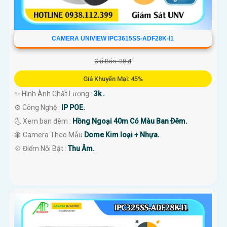
CAMERA UNIVIEW IPC3615SS-ADF28K-I1
Giá Bán: 00 ₫
Giá Khuyến Mại: 45%
✨ Hình Ành Chất Lượng :
3k .
⚙ Công Nghệ :
IP POE.
🌜 Xem ban đêm :
Hồng Ngoại 40m Có Màu Ban Ðêm.
🐜 Camera Theo Mẫu
Dome Kim loại + Nhựa.
️💠 Điểm Nỗi Bật :
Thu Âm.