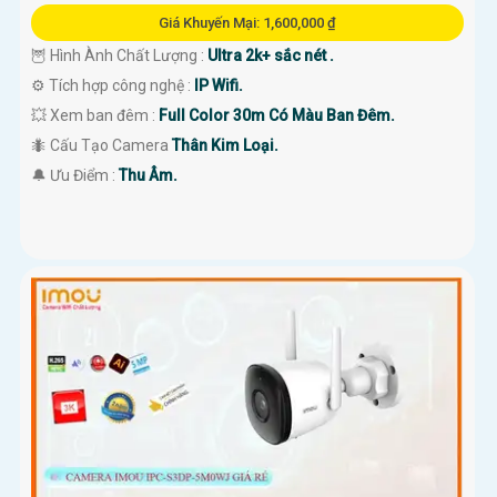
Giá Khuyến Mại: 1,600,000 ₫
🦉 Hình Ành Chất Lượng :
Ultra 2k+ sắc nét .
⚙ Tích hợp công nghệ :
IP Wifi.
💥 Xem ban đêm :
Full Color 30m Có Màu Ban Đêm.
🐜 Cấu Tạo Camera
Thân Kim Loại.
️🔔 Ưu Điểm :
Thu Âm.