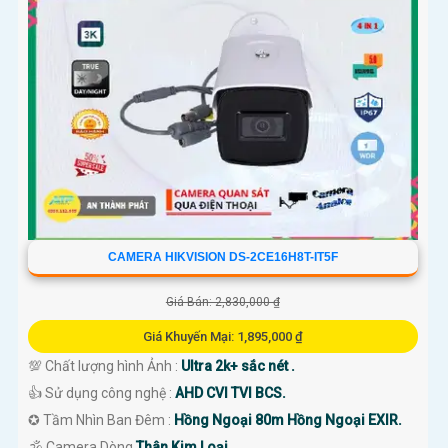
CAMERA HIKVISION DS-2CE16H8T-IT5F
Giá Bán: 2,830,000 ₫
Giá Khuyến Mại: 1,895,000 ₫
💯 Chất lượng hình Ảnh :
Ultra 2k+ sắc nét .
👍 Sử dụng công nghệ :
AHD CVI TVI BCS.
✪ Tầm Nhìn Ban Đêm :
Hồng Ngoại 80m Hồng Ngoại EXIR.
🕉️ Camera Dòng
Thân Kim Loại.