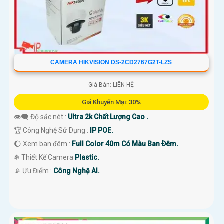
CAMERA HIKVISION DS-2CD2767G2T-LZS
Giá Bán: LIÊN HỆ
Giá Khuyến Mại: 30%
👁️‍🗨 Độ sắc nét :
Ultra 2k Chất Lượng Cao .
🏆 Công Nghệ Sử Dụng :
IP POE.
🌔 Xem ban đêm :
Full Color 40m Có Màu Ban Ðêm.
❄ Thiết Kế Camera
Plastic.
️📡 Ưu Điểm :
Công Nghệ AI.