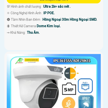
💯 Hình ảnh chất lượng :
Ultra 2k+ sắc nét .
⚛️ Công Nghệ Hình Ảnh :
IP POE.
🌚 Tầm Nhìn Ban Đêm :
Hồng Ngoại 30m Hồng Ngoại SMD.
🐜 Thiết Kế Camera
Dome Kim loại.
️⇝ Khả Năng :
Thu Âm.