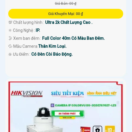
Giá Bán: 00 ₫
Giá Khuyến Mại: 00 ₫
💯 Chất lượng hình :
Ultra 2k Chất Lượng Cao .
⚛️ Công Nghệ :
IP.
🌛 Xem ban đêm :
Full Color 40m Có Màu Ban Đêm.
💦 Mẫu Camera
Thân Kim Loại.
️☣️ Ưu Điểm :
Có Đèn Còi Báo Động.