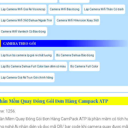
Lắp Camera Wifi Giá Rẻ Visioncop
Camera Wifi Báo Động
Lắp Camera Wifi Thân Cố Định
Lắp Camera Wifi 360 Dahua Ngoài Trời
Camera Wifi Hikvision Xoay 360
Camera Wifi Vantech Có Báo Động
CAMERA THEO GÓI
Lắp trọn bộ camera Ip giá rẻ chất lượng
Bộ Camera Dahua Báo Động
Lắp Bộ Camera Dahua Full Color ban đêm có màu
Bộ Camera Full Color
Lắp Camera Giá Rẻ Trọn Gói chính hãng
hần Mềm Quay Đóng Gói Đơn Hàng Campack ATP
ew: 1256.
ần Mềm Quay Đóng Gói Đơn Hàng CamPack ATP là phần mềm có tích h
ng nghệ Ai nhận diện và dọc mã QR/ bar code khi camera quay được mã