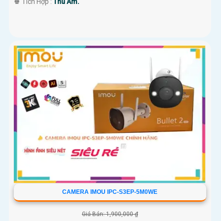
️♚ Tích Hợp :
Thu Âm.
CAMERA IMOU IPC-S3EP-5M0WE
Giá Bán: 1,900,000 ₫