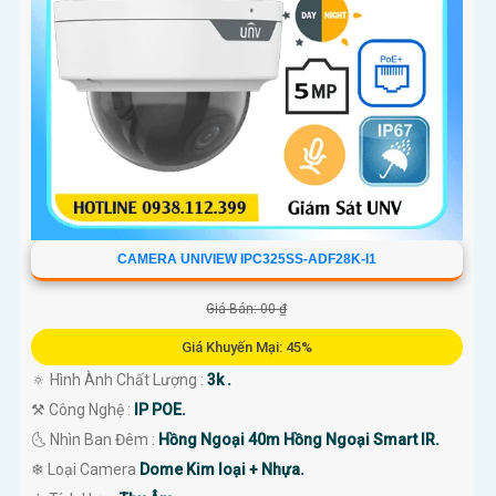
CAMERA UNIVIEW IPC325SS-ADF28K-I1
Giá Bán: 00 ₫
Giá Khuyến Mại: 45%
🔅 Hình Ành Chất Lượng :
3k .
⚒ Công Nghệ :
IP POE.
🌜 Nhìn Ban Đêm :
Hồng Ngoại 40m Hồng Ngoại Smart IR.
❄ Loại Camera
Dome Kim loại + Nhựa.