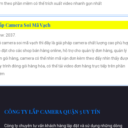
m theo phần mềm có thể trích xuất video nhanh gọn nhất
ắp Camera Soi Mã Vạch
ew: 2037.
i camera soi mã vạch thì đây là giải pháp camera chất lượng cao phù hợ
p đặt cho các shop bán hàng online, hỗ trợ cho quản lý đơn hàng, quản lý
n gói hàng, camera có thể nhìn mã vận đơn kèm theo đấy nhìn thấy đượ
y trình đóng gói hàng hóa, có thể tải video đơn hàng trực tiếp trên phần
ềm
CÔNG TY LẮP CAMERA QUẬN 5 UY TÍN
Công ty chuyên tư vấn khách hàng lắp đặt và sử dụng những dòng