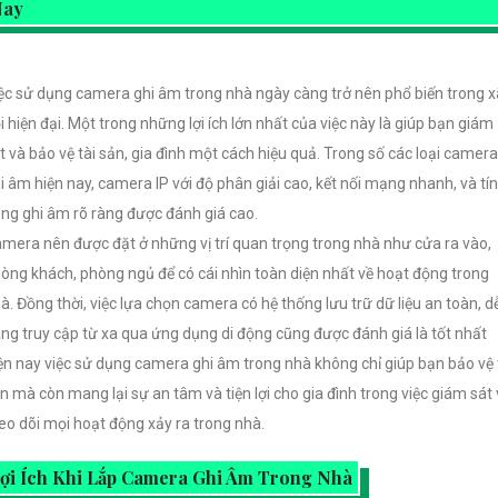
Nay
ệc sử dụng camera ghi âm trong nhà ngày càng trở nên phổ biến trong x
i hiện đại. Một trong những lợi ích lớn nhất của việc này là giúp bạn giám
t và bảo vệ tài sản, gia đình một cách hiệu quả. Trong số các loại camera
i âm hiện nay, camera IP với độ phân giải cao, kết nối mạng nhanh, và tí
ng ghi âm rõ ràng được đánh giá cao.
mera nên được đặt ở những vị trí quan trọng trong nhà như cửa ra vào,
òng khách, phòng ngủ để có cái nhìn toàn diện nhất về hoạt động trong
à. Đồng thời, việc lựa chọn camera có hệ thống lưu trữ dữ liệu an toàn, d
ng truy cập từ xa qua ứng dụng di động cũng được đánh giá là tốt nhất
ện nay việc sử dụng camera ghi âm trong nhà không chỉ giúp bạn bảo vệ 
n mà còn mang lại sự an tâm và tiện lợi cho gia đình trong việc giám sát
eo dõi mọi hoạt động xảy ra trong nhà.
ợi Ích Khi Lắp Camera Ghi Âm Trong Nhà