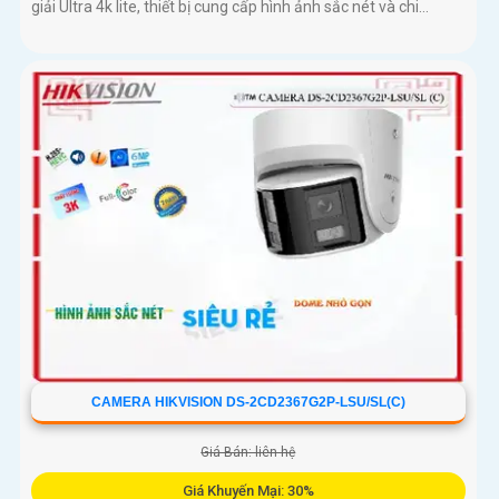
giải Ultra 4k lite, thiết bị cung cấp hình ảnh sắc nét và chi...
CAMERA HIKVISION DS-2CD2367G2P-LSU/SL(C)
Giá Bán: liên hệ
Giá Khuyến Mại: 30%