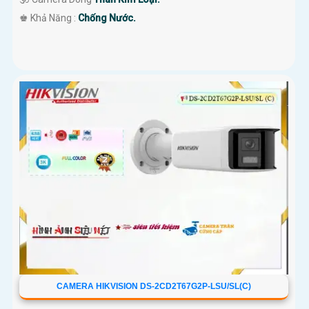
️♚ Khả Năng :
Chống Nước.
CAMERA HIKVISION DS-2CD2T67G2P-LSU/SL(C)