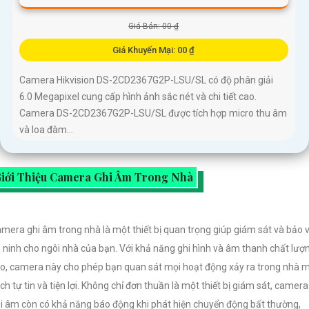
Giá Bán: 00 ₫
Giá Khuyến Mại: 00 ₫
Camera Hikvision DS-2CD2367G2P-LSU/SL có độ phân giải
6.0 Megapixel cung cấp hình ảnh sắc nét và chi tiết cao.
Camera DS-2CD2367G2P-LSU/SL được tích hợp micro thu âm
và loa đàm...
iới Thiệu Camera Ghi Âm Trong Nhà
mera ghi âm trong nhà là một thiết bị quan trọng giúp giám sát và bảo 
 ninh cho ngôi nhà của bạn. Với khả năng ghi hình và âm thanh chất lượ
o, camera này cho phép bạn quan sát mọi hoạt động xảy ra trong nhà 
ch tự tin và tiện lợi. Không chỉ đơn thuần là một thiết bị giám sát, camera
i âm còn có khả năng báo động khi phát hiện chuyển động bất thường,