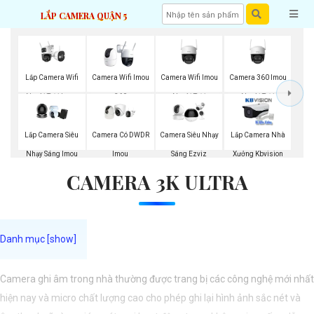
LẮP CAMERA QUẬN 5
Lắp Camera Wifi
Camera Wifi Imou
Camera 360 Imou
Camera Wifi Imou
Ngoài Trời Imou
Ngoài Trời
Ngoài Trời
360
Lắp Camera Siêu
Camera Có DWDR
Camera Siêu Nhạy
Lắp Camera Nhà
Nhạy Sáng Imou
Imou
Sáng Ezviz
Xưởng Kbvision
CAMERA 3K ULTRA
Camera ghi âm trong nhà thường được trang bị các công nghệ mới nhất
hiện nay và micro chất lượng cao cho phép ghi lại hình ảnh sắc nét và