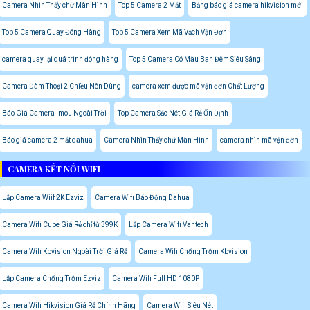
Camera Nhìn Thấy chữ Màn Hình
Top 5 Camera 2 Mắt
Bảng báo giá camera hikvision mới
Top 5 Camera Quay Đóng Hàng
Top 5 Camera Xem Mã Vạch Vận Đơn
camera quay lại quá trình đóng hàng
Top 5 Camera Có Màu Ban Đêm Siêu Sáng
Camera Đàm Thoại 2 Chiều Nên Dùng
camera xem được mã vận đơn Chất Lượng
Báo Giá Camera Imou Ngoài Trời
Top Camera Sắc Nét Giá Rẻ Ổn Định
Báo giá camera 2 mắt dahua
Camera Nhìn Thấy chữ Màn Hình
camera nhìn mã vận đơn
CAMERA KẾT NỐI WIFI
Lắp Camera Wiif 2K Ezviz
Camera Wifi Báo Động Dahua
Camera Wifi Cube Giá Rẻ chỉ từ 399K
Lắp Camera Wifi Vantech
Camera Wifi Kbvision Ngoài Trời Giá Rẻ
Camera Wifi Chống Trộm Kbvision
Lắp Camera Chống Trộm Ezviz
Camera Wifi Full HD 1080P
Camera Wifi Hikvision Giá Rẻ Chính Hãng
Camera Wifi Siêu Nét