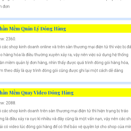
n đơn
hần Mềm Quản Lý Đóng Hàng
ew: 2360.
i các shop kinh doanh online và trên sàn thương mại điện tử thì việc bị đ
áo hàng hóa là điều thường xuyên xảy ra, vậy nên việc sử dụng hệ thống
ần mềm quản lý đơn hàng, nhìn thấy được quá trình đóng gói hàng hóa,
m theo đấy là quy trình đóng gói cũng được ghi lại một cách dễ dàng
hần Mềm Quay Video Đóng Hàng
ew: 2088.
i các shop kinh doanh trên sàn thương mại điện tử thì hiện trạng bị tráo
ng là điều xảy ra cực kì nhiều và đây cũng là một vấn nạn, vậy nên các s
ải có video lúc đóng gói hàng để có thể bảo vệ quyền lợi cho shop của mì