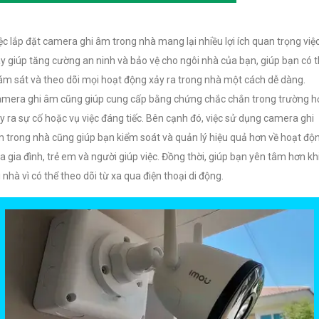
ệc lắp đặt camera ghi âm trong nhà mang lại nhiều lợi ích quan trọng việ
y giúp tăng cường an ninh và bảo vệ cho ngôi nhà của bạn, giúp bạn có 
ám sát và theo dõi mọi hoạt động xảy ra trong nhà một cách dễ dàng.
mera ghi âm cũng giúp cung cấp bằng chứng chắc chắn trong trường h
y ra sự cố hoặc vụ việc đáng tiếc. Bên cạnh đó, việc sử dụng camera ghi
 trong nhà cũng giúp bạn kiểm soát và quản lý hiệu quả hơn về hoạt độ
a gia đình, trẻ em và người giúp việc. Đồng thời, giúp bạn yên tâm hơn kh
i nhà vì có thể theo dõi từ xa qua điện thoại di động.