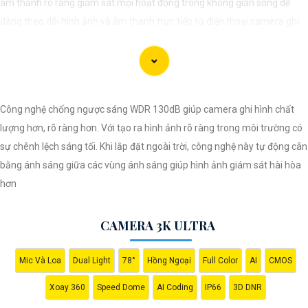
âm thanh rõ ràng giám sát mọi hoạt động trong không gian sống dễ
dàng theo dõi hình ảnh và âm thanh trực tiếp từ điện thoại.camera ghi
âm trong nhà đều có tính năng quay ban đêm, cho phép bạn giám sát
24/7. Với công nghệ hồng ngoại, camera có thể ghi hình trong điều kiện
ánh sáng yếu mà không làm mất đi chất lượng hình ảnh. Ngoài ra, tính
năng phát hiện chuyển động giúp gửi cảnh báo ngay lập tức khi có sự
Công nghệ chống ngược sáng WDR 130dB giúp camera ghi hình chất
xâm nhập hoặc hành động bất thường trong phạm vi quan sát.
lượng hơn, rõ ràng hơn. Với tạo ra hình ảnh rõ ràng trong môi trường có
sự chênh lệch sáng tối. Khi lắp đặt ngoài trời, công nghệ này tự động cân
bằng ánh sáng giữa các vùng ánh sáng giúp hình ảnh giám sát hài hòa
hơn
CAMERA 3K ULTRA
Mic Và Loa
Dual Light
78°
Hồng Ngoại
Full Color
AI
CMOS
Xoay 360
Speed Dome
AI Coding
IP66
3D DNR