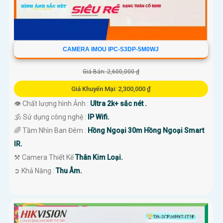
CAMERA IMOU IPC-S3DP-5M0WJ
Giá Bán: 2,600,000 ₫
Giá Khuyến Mại: 2,300,000 ₫
👁 Chất lượng hình Ảnh :
Ultra 2k+ sắc nét .
🕉️ Sử dụng công nghệ :
IP Wifi.
🌈 Tầm Nhìn Ban Đêm :
Hồng Ngoại 30m Hồng Ngoại Smart
IR.
⚒ Camera Thiết Kế
Thân Kim Loại.
️➲ Khả Năng :
Thu Âm.