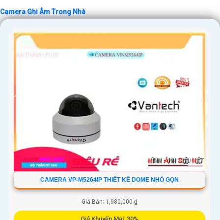
Camera Ghi Âm Trong Nhà
'
CAMERA VP-M5264IP THIÊT KẾ DOME NHỎ GỌN
Giá Bán: 1,980,000 ₫
Giá Khuyến Mại: 30%