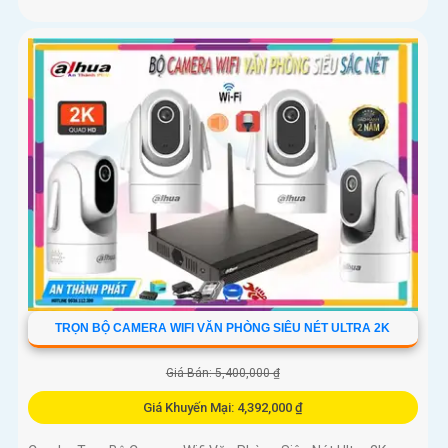
TRỌN BỘ CAMERA WIFI VĂN PHÒNG SIÊU NÉT ULTRA 2K
Giá Bán: 5,400,000 ₫
Giá Khuyến Mại: 4,392,000 ₫