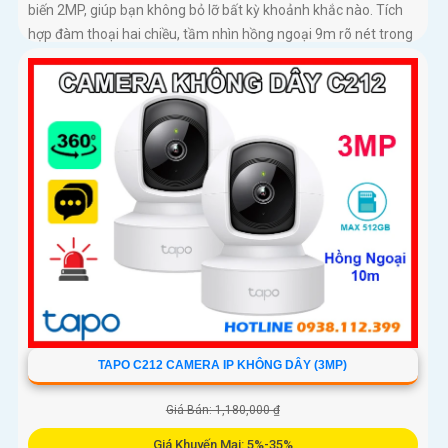
biến 2MP, giúp bạn không bỏ lỡ bất kỳ khoảnh khắc nào. Tích
hợp đàm thoại hai chiều, tầm nhìn hồng ngoại 9m rõ nét trong
đêm và hỗ trợ thẻ nhớ lên đến 512GB, camera lưu giữ mọi diễn
biến quan trọng và tính năng phát hiện chuyển động thông
minh và gửi cảnh báo
TAPO C212 CAMERA IP KHÔNG DÂY (3MP)
Giá Bán: 1,180,000 ₫
Giá Khuyến Mại: 5%-35%