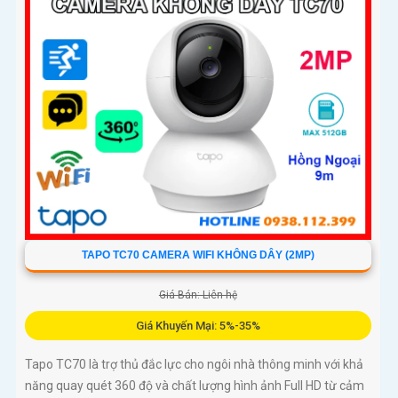
không chỉ ghi lại mọi khoảnh khắc quan trọng mà còn chủ
động bảo vệ an toàn cho ngôi nhà bạn
TAPO TC70 CAMERA WIFI KHÔNG DÂY (2MP)
Giá Bán: Liên hệ
Giá Khuyến Mại: 5%-35%
Tapo TC70 là trợ thủ đắc lực cho ngôi nhà thông minh với khả
năng quay quét 360 độ và chất lượng hình ảnh Full HD từ cảm