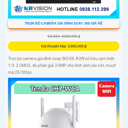
TRỌN BỘ CAMERA GIA ĐÌNH XOAY 360 GIÁ RẺ
Giá Bán: 4,500,000 ₫
Giá Khuyến Mại: 3,800,000 ₫
Trọn bộ camera gia đình xoay 360 KX-A3W sở hữu cảm biến
1/3. 2 CMOS, độ phân giải 3.0MP cho hình ảnh sắc nét, mượt
mà 25/30fps