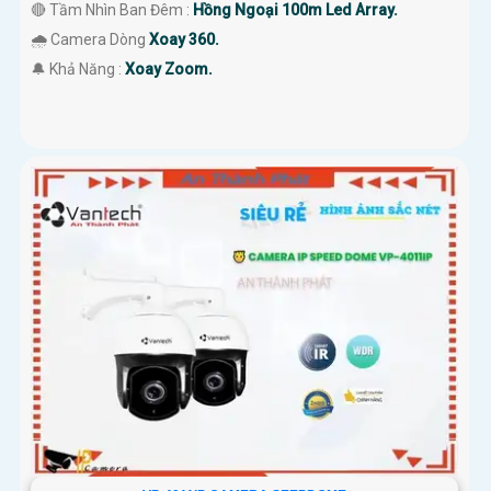
🔴 Tầm Nhìn Ban Đêm :
Hồng Ngoại 100m Led Array.
🌧️ Camera Dòng
Xoay 360.
️🔔 Khả Năng :
Xoay Zoom.