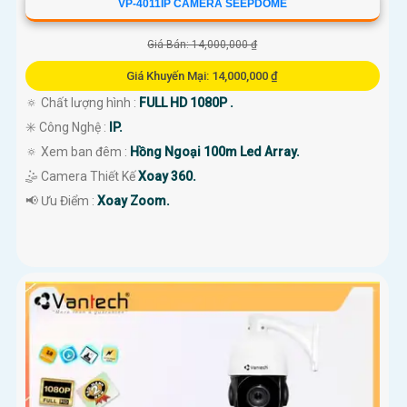
VP-4011IP CAMERA SEEPDOME
Giá Bán: 14,000,000 ₫
Giá Khuyến Mại: 14,000,000 ₫
🔅 Chất lượng hình :
FULL HD 1080P .
✳️ Công Nghệ :
IP.
🔅 Xem ban đêm :
Hồng Ngoại 100m Led Array.
🤹 Camera Thiết Kế
Xoay 360.
️📢 Ưu Điểm :
Xoay Zoom.