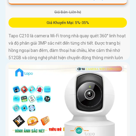
Giá Bán: Liên hệ
Giá Khuyến Mại: 5%-35%
Tapo C210 là camera Wi-Fi trong nhà quay quét 360° linh hoạt
và độ phân giải 3MP sắc nét đến từng chi tiết. Được trang bị
hồng ngoại ban đêm, đàm thoại hai chiều, khe cắm thẻ nhớ
512GB và công nghệ phát hiện chuyển động thông minh luôn
sẵn sàng bảo vệ ngôi nhà bạn 24/7