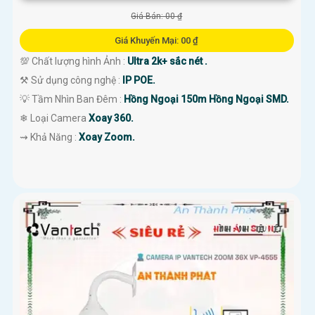
Giá Bán: 00 ₫
Giá Khuyến Mại: 00 ₫
💯 Chất lượng hình Ảnh :
Ultra 2k+ sắc nét .
⚒ Sử dụng công nghệ :
IP POE.
💡 Tầm Nhìn Ban Đêm :
Hồng Ngoại 150m Hồng Ngoại SMD.
❄ Loại Camera
Xoay 360.
️⇝ Khả Năng :
Xoay Zoom.