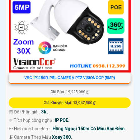
VSC-IP1150R-PSL CAMERA PTZ VISIONCOP (5MP)
Giá Bán: 19,925,000 ₫
Giá Khuyến Mại: 13,947,500 ₫
🦉 Độ Phân giải :
3k .
⚛️ Tích hợp công nghệ :
IP POE.
🔦 Hình ảnh ban đêm :
Hồng Ngoại 150m Có Màu Ban Ðêm.
🗜️ Camera Theo Mẫu
Xoay 360.