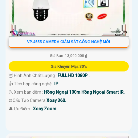
VP-4555 CAMERA GIÁM SÁT CÔNG NGHỆ MỚI
Giá Bán: 13,000,000 ₫
Giá Khuyến Mại: 30%
🦉 Hình Ành Chất Lượng :
FULL HD 1080P .
👍 Tích hợp công nghệ :
IP.
🌜 Xem ban đêm :
Hồng Ngoại 100m Hồng Ngoại Smart IR.
⛓ Cấu Tạo Camera
Xoay 360.
️🔔 Ưu Điểm :
Xoay Zoom.