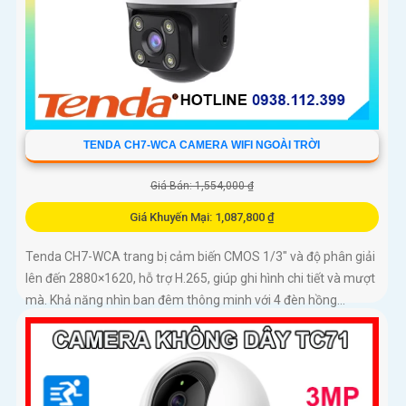
TENDA CH7-WCA CAMERA WIFI NGOÀI TRỜI
Giá Bán: 1,554,000 ₫
Giá Khuyến Mại: 1,087,800 ₫
Tenda CH7-WCA trang bị cảm biến CMOS 1/3" và độ phân giải
lên đến 2880×1620, hỗ trợ H.265, giúp ghi hình chi tiết và mượt
mà. Khả năng nhìn ban đêm thông minh với 4 đèn hồng...