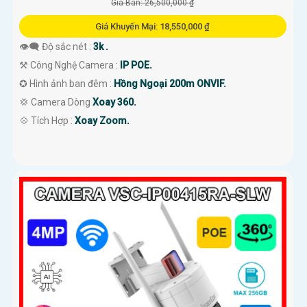
Giá Bán: 26,500,000 ₫
Giá Khuyến Mại: 18,550,000 ₫
👁️‍🗨 Độ sắc nét :
3k .
⚒ Công Nghệ Camera :
IP POE.
✪ Hình ảnh ban đêm :
Hồng Ngoại 200m ONVIF.
💢 Camera Dòng
Xoay 360.
️💠 Tích Hợp :
Xoay Zoom.