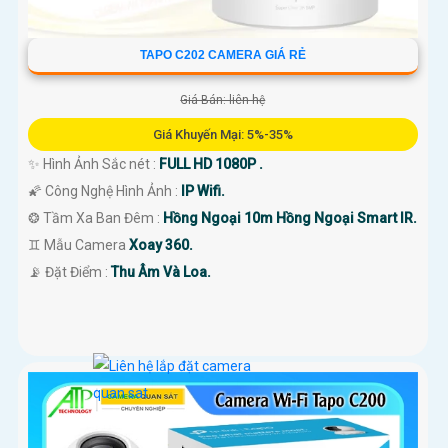
TAPO C202 CAMERA GIÁ RẺ
Giá Bán: liên hệ
Giá Khuyến Mại: 5%-35%
✨ Hình Ảnh Sắc nét :
FULL HD 1080P .
🌠 Công Nghệ Hình Ảnh :
IP Wifi.
❂ Tầm Xa Ban Đêm :
Hồng Ngoại 10m Hồng Ngoại Smart IR.
♊ Mẫu Camera
Xoay 360.
️📡 Đặt Điểm :
Thu Âm Và Loa.