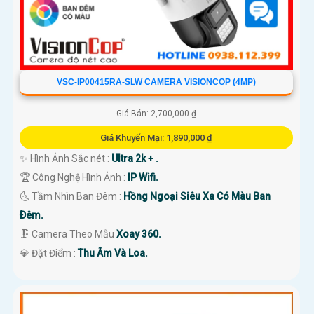
VSC-IP00415RA-SLW CAMERA VISIONCOP (4MP)
Giá Bán: 2,700,000 ₫
Giá Khuyến Mại: 1,890,000 ₫
✨ Hình Ảnh Sắc nét :
Ultra 2k + .
🏆 Công Nghệ Hình Ảnh :
IP Wifi.
🌜 Tầm Nhìn Ban Đêm :
Hồng Ngoại Siêu Xa Có Màu Ban
Ðêm.
🗜️ Camera Theo Mẫu
Xoay 360.
️💎 Đặt Điểm :
Thu Âm Và Loa.