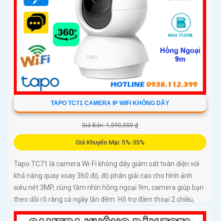
TAPO TC71 CAMERA IP WIFI KHÔNG DÂY
Giá Bán: 1,090,000 ₫
Giá Khuyến Mại: 5%-35%
Tapo TC71 là camera Wi-Fi không dây giám sát toàn diện với
khả năng quay xoay 360 độ, độ phân giải cao cho hình ảnh
siêu nét 3MP, cùng tầm nhìn hồng ngoại 9m, camera giúp bạn
theo dõi rõ ràng cả ngày lẫn đêm. Hỗ trợ đàm thoại 2 chiều,
phát hiện chuyển động và báo động thông minh, camera TC71