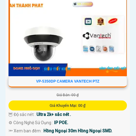
VP-5350DP CAMERA VANTECH PTZ
Giá Bán: 00 ₫
Giá Khuyến Mại: 00 ₫
🦉 Độ sắc nét :
Ultra 2k+ sắc nét .
⚙ Công Nghệ Sử Dụng :
IP POE.
🔦 Xem ban đêm :
Hồng Ngoại 30m Hồng Ngoại SMD.