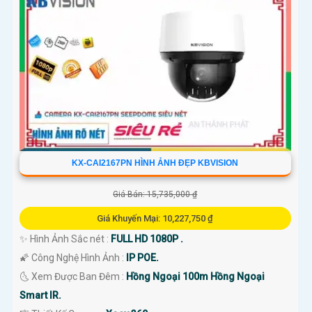
KX-CAI2167PN HÌNH ẢNH ĐẸP KBVISION
Giá Bán: 15,735,000 ₫
Giá Khuyến Mại: 10,227,750 ₫
✨ Hình Ảnh Sắc nét :
FULL HD 1080P .
🌠 Công Nghệ Hình Ảnh :
IP POE.
🌜 Xem Được Ban Đêm :
Hồng Ngoại 100m Hồng Ngoại
Smart IR.