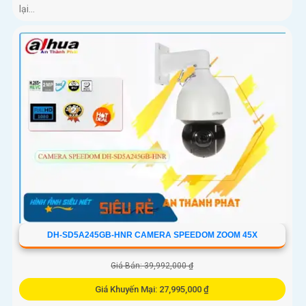
lại...
DH-SD5A245GB-HNR CAMERA SPEEDOM ZOOM 45X
Giá Bán: 39,992,000 ₫
Giá Khuyến Mại: 27,995,000 ₫