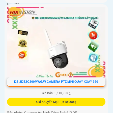
HYBRID
DS-2DE2C200MWG/W CAMERA PTZ MINI QUAY XOAY 360
Giá Bán: 1,610,000 ₫
Giá Khuyến Mại: 1,610,000 ₫
Sản phẩm Camera An Ninh Công Nghệ IP DS-