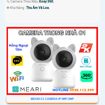
🔩 Camera Theo Mẫu
Xoay 360.
️✤ Khả Năng :
Thu Âm Và Loa.
MEARI C1 CAMERA IP WIFI 3MP