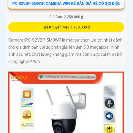
IPC-S2VBP-5M0WR CAMERA WIFI ĐỂ BÀN GIÁ RẺ CÓ GỌI ĐIỆN
Giá Bán: 2,250,000 ₫
Giá Khuyến Mại: 1,950,000 ₫
Camera IPC-S2VBP-5M0WR là một sự chọn lựa tốt nhất dành
cho gia đình bạn với độ phân giải lên đến 5.0 megapixel, hình
ảnh sắc nét, chất lượng không giảm mà còn được cải thiện bởi
công nghệ IP Wifi