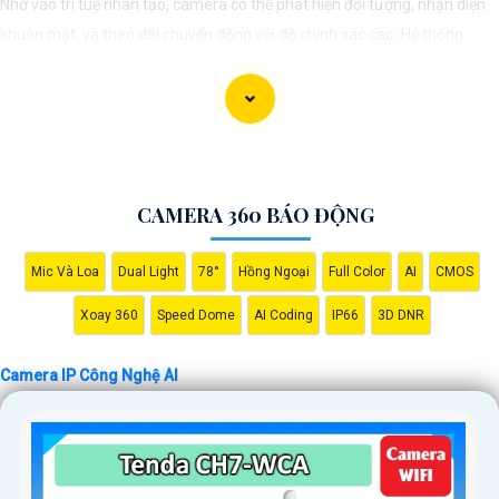
Nhờ vào trí tuệ nhân tạo, camera có thể phát hiện đối tượng, nhận diện
khuôn mặt, và theo dõi chuyển động với độ chính xác cao. Hệ thống
giám sát không chỉ giúp tối ưu hóa quá trình theo dõi mà còn tăng
cường hiệu quả bảo vệ an ninh, đáp ứng yêu cầu khắt khe của các môi
trường giám sát chuyên nghiệp. Tính năng kết nối linh hoạt và dễ dàng
quản lý qua các ứng dụng hoặc nền tảng web mang lại sự tiện lợi tối đa
cho người sử dụng, bảo đảm an toàn trong mọi tình huống.
CAMERA 360 BÁO ĐỘNG
Mic Và Loa
Dual Light
78°
Hồng Ngoại
Full Color
AI
CMOS
Xoay 360
Speed Dome
AI Coding
IP66
3D DNR
Camera IP Công Nghệ AI