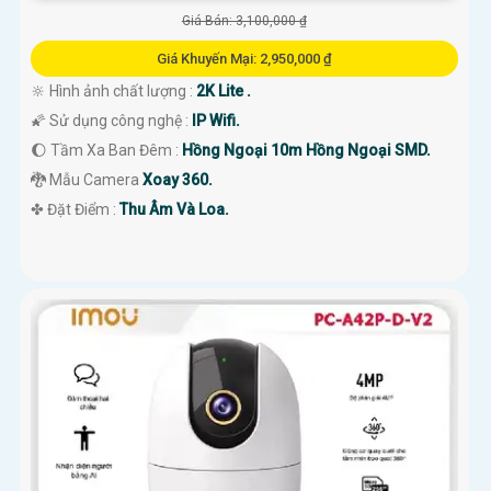
Giá Bán: 3,100,000 ₫
Giá Khuyến Mại: 2,950,000 ₫
🔆 Hình ảnh chất lượng :
2K Lite .
🌠 Sử dụng công nghệ :
IP Wifi.
🌔 Tầm Xa Ban Đêm :
Hồng Ngoại 10m Hồng Ngoại SMD.
🐉️ Mẫu Camera
Xoay 360.
️✤ Đặt Điểm :
Thu Âm Và Loa.