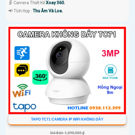
🗜️ Camera Thiết Kế
Xoay 360.
️📢 Tích Hợp :
Thu Âm Và Loa.
TAPO TC71 CAMERA IP WIFI KHÔNG DÂY
Giá Bán: 1,090,000 ₫