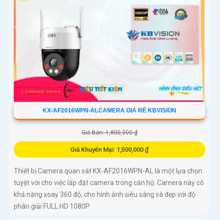
KX-AF2016WPN-ALCAMERA GIÁ RẺ KBVISION
Giá Bán: 1,800,000 ₫
Giá Khuyến Mại: 1,500,000 ₫
Thiết bị Camera quan sát KX-AF2016WPN-AL là một lựa chọn
tuyệt vời cho việc lắp đặt camera trong căn hộ. Camera này có
khả năng xoay 360 độ, cho hình ảnh siêu sáng và đẹp với độ
phân giải FULL HD 1080P