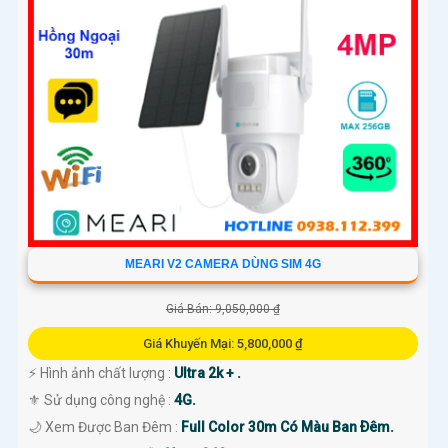
MEARI V2 CAMERA DÙNG SIM 4G
Giá Bán: 9,050,000 ₫
Giá Khuyến Mại: 5,800,000 ₫
️⚡ Hình ảnh chất lượng :
Ultra 2k + .
⚜️ Sử dụng công nghệ :
4G.
🌙 Xem Được Ban Đêm :
Full Color 30m Có Màu Ban Ðêm.