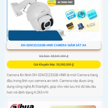
DH-SD6CE232GB-HNR CAMERA GIÁM SÁT XA
Giá Bán: 38,841,000 ₫
Giá Khuyến Mại: 30,000,000 ₫
Camera An Ninh DH-SD6CE232GB-HNR là một Camera hàng
đầu trong lĩnh vực camera an ninh. Camera này được ứng
dụng công nghệ AI Starlight, giúp cho việc lưu trữ dữ liệu lâu
hơn với định dạng H.265+/H