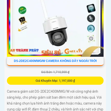
DS-2DE2C400MWG/W CAMERA KHÔNG DÂY NGOÀI TRỜI
Giá Bán: 1,710,000 ₫
Giá Khuyến Mại: 1,197,000 ₫
Camera giám sát DS-2DE2C400MWG/W với công nghệ ánh
sáng kép, cho phép giám sát ban đêm một cách hiệu quả. Với
khả năng chọn lựa hình ảnh trắng đen hoặc màu, camera này
cung cấp wifi IP, đàm thoại 2 chiều, và hình ảnh sắc nét với chip