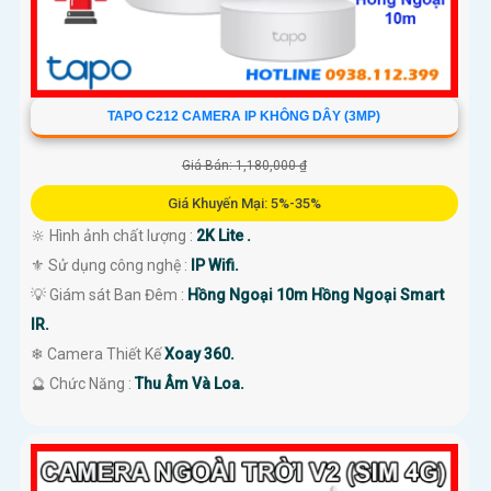
TAPO C212 CAMERA IP KHÔNG DÂY (3MP)
Giá Bán: 1,180,000 ₫
Giá Khuyến Mại: 5%-35%
🔆 Hình ảnh chất lượng :
2K Lite .
⚜️ Sử dụng công nghệ :
IP Wifi.
💡 Giám sát Ban Đêm :
Hồng Ngoại 10m Hồng Ngoại Smart
IR.
❄ Camera Thiết Kế
Xoay 360.
️🔮 Chức Năng :
Thu Âm Và Loa.