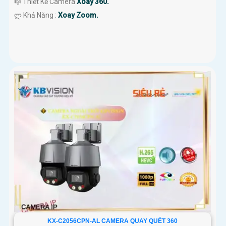
🎼️ Thiết Kế Camera
Xoay 360.
️ლ Khả Năng :
Xoay Zoom.
KX-C2056CPN-AL CAMERA QUAY QUÉT 360