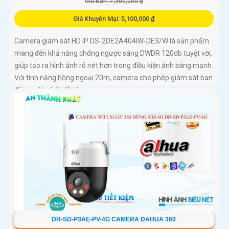
Giá Bán: 7,300,000 ₫
Giá Khuyến Mại: 5,100,000 ₫
Camera giám sát HD IP DS-2DE2A404IW-DE3/W là sản phẩm
mang đến khả năng chống ngược sáng DWDR 120db tuyệt vời,
giúp tạo ra hình ảnh rõ nét hơn trong điều kiện ánh sáng mạnh.
Với tính năng hồng ngoại 20m, camera cho phép giám sát ban
đêm một cách dễ dàng
DH-SD-P3AE-PV-4G CAMERA DAHUA 360