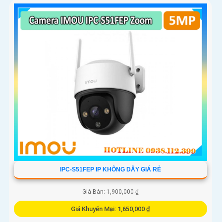
IPC-S51FEP IP KHÔNG DÂY GIÁ RẺ
Giá Bán: 1,900,000 ₫
Giá Khuyến Mại: 1,650,000 ₫