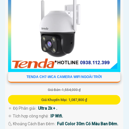
'
TENDA CH7-WCA CAMERA WIFI NGOÀI TRỜI
Giá Bán: 1,554,000 ₫
Giá Khuyến Mại: 1,087,800 ₫
🔅 Độ Phân giải :
Ultra 2k + .
⚛️ Tích hợp công nghệ :
IP Wifi.
🌜 Khoảng Cách Ban Đêm :
Full Color 30m Có Màu Ban Ðêm.