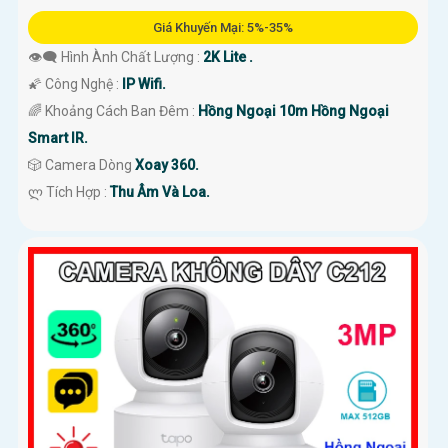
Giá Khuyến Mại: 5%-35%
👁️‍🗨 Hình Ành Chất Lượng :
2K Lite .
🌠 Công Nghệ :
IP Wifi.
🌈 Khoảng Cách Ban Đêm :
Hồng Ngoại 10m Hồng Ngoại
Smart IR.
🎲 Camera Dòng
Xoay 360.
️ლ Tích Hợp :
Thu Âm Và Loa.