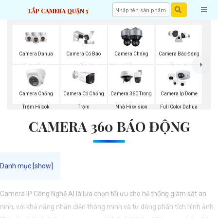
LẮP CAMERA QUẬN 5
Camera Dahua
Camera Có Báo
Camera Chống
Camera Báo Động
Chống Trộm
Động Kbvision
Trộm Hdparagon
Vantech
Camera Chống
Camera Có Chống
Camera 360 Trong
Camera Ip Dome
Trộm Hilook
Trộm
Nhà Hikvision
Full Color Dahua
CAMERA 360 BÁO ĐỘNG
Camera IP Công Nghệ AI là lựa chọn tối ưu cho hệ thống giám sát an
ninh, với khả năng nhận diện thông minh và tự động phân tích hình ảnh.