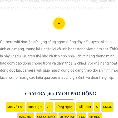
Nhờ vào trí tuệ nhân tạo, camera có thể phát hiện đối tượng, nhận diện
khuôn mặt, và theo dõi chuyển động với độ chính xác cao. Hệ thống
giám sát không chỉ giúp tối ưu hóa quá trình theo dõi mà còn tăng
cường hiệu quả bảo vệ an ninh, đáp ứng yêu cầu khắt khe của các môi
trường giám sát chuyên nghiệp. Tính năng kết nối linh hoạt và dễ dàng
quản lý qua các ứng dụng hoặc nền tảng web mang lại sự tiện lợi tối đa
Camera wifi độc lập sử dụng công nghệ không dây để truyền tải hình
cho người sử dụng, bảo đảm an toàn trong mọi tình huống.
ảnh qua mạng, mang lại sự tiện lợi và linh hoạt trong việc giám sát. Thiết
bị này lưu dữ liệu trên thẻ nhớ và tích hợp nhiều chức năng thông minh,
bao gồm báo động chống trộm và đàm thoại 2 chiều. Với khả năng hoạt
động độc lập, camera wifi giúp người dùng dễ dàng theo dõi an ninh mọi
lúc, mọi nơi, nâng cao hiệu quả bảo mật cho gia đình và doanh nghiệp.
CAMERA 360 IMOU BÁO ĐỘNG
Mic Và Loa
Dual Light
78°
Hồng Ngoại
Full Color
AI
CMOS
Xoay 360
Speed Dome
AI Coding
IP66
3D DNR