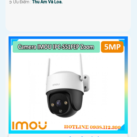
️➲ Ưu Điểm :
Thu Âm Và Loa.