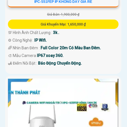
IPC-S51FEP IP KHÔNG DÂY GIÁ RẺ
Giá Bán: 1,900,000 ₫
Giá Khuyến Mại: 1,650,000 ₫
💯 Hình Ành Chất Lượng :
3k .
⚙ Công Nghệ :
IP Wifi.
🌈 Nhìn Ban Đêm :
Full Color 20m Có Màu Ban Ðêm.
🎨 Mẫu Camera
IP67 xoay 360.
️🛃 Điểm Nỗi Bật :
Báo Động Chuyển Động.