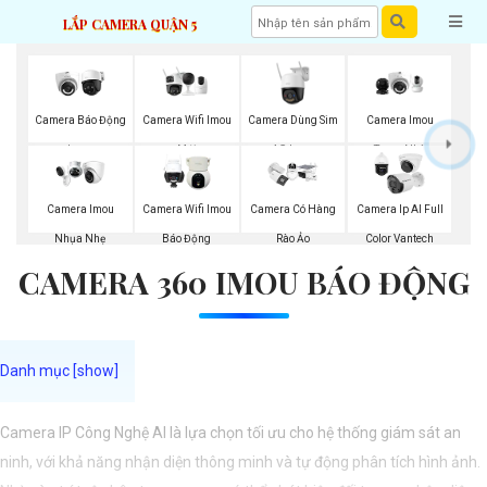
LẮP CAMERA QUẬN 5
Camera Wifi Imou
Camera Dùng Sim
Camera Imou
Camera Báo Động
Mới
4G Imou
Trong Nhà
Imou
Camera Imou
Camera Wifi Imou
Camera Có Hàng
Camera Ip AI Full
Nhụa Nhẹ
Báo Động
Rào Ảo
Color Vantech
CAMERA 360 IMOU BÁO ĐỘNG
Camera IP Công Nghệ AI là lựa chọn tối ưu cho hệ thống giám sát an
ninh, với khả năng nhận diện thông minh và tự động phân tích hình ảnh.