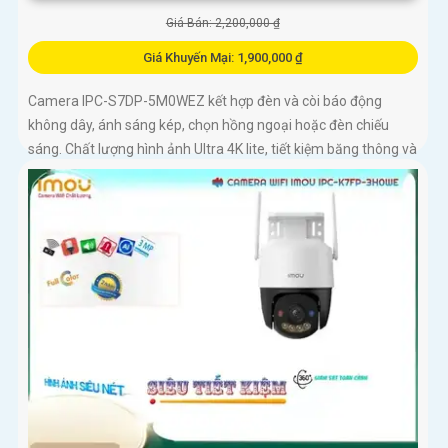
Giá Bán: 2,200,000 ₫
Giá Khuyến Mại: 1,900,000 ₫
Camera IPC-S7DP-5M0WEZ kết hợp đèn và còi báo động
không dây, ánh sáng kép, chọn hồng ngoại hoặc đèn chiếu
sáng. Chất lượng hình ảnh Ultra 4K lite, tiết kiệm băng thông và
chi phí, giám sát ban đêm tốt với hồng ngoại 50m