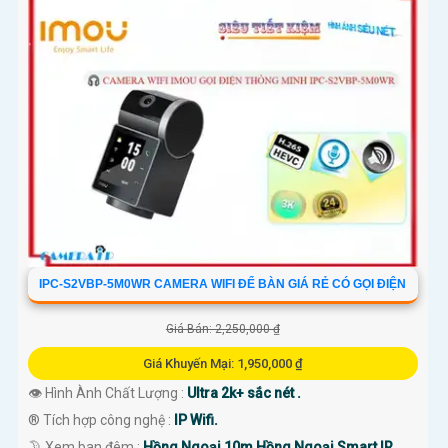
IPC-S2VBP-5M0WR CAMERA WIFI ĐỂ BÀN GIÁ RẺ CÓ GỌI ĐIỆN
Giá Bán: 2,250,000 ₫
Giá Khuyến Mại: 1,950,000 ₫
👁 Hình Ành Chất Lượng :
Ultra 2k+ sắc nét .
®️ Tích hợp công nghệ :
IP Wifi.
🌛 Xem ban đêm :
Hồng Ngoại 10m Hồng Ngoại Smart IR.