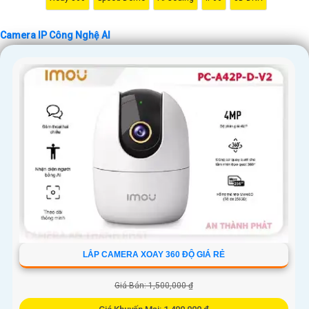
'
Camera IP Công Nghệ AI
LẮP CAMERA XOAY 360 ĐỘ GIÁ RẺ
Giá Bán: 1,500,000 ₫