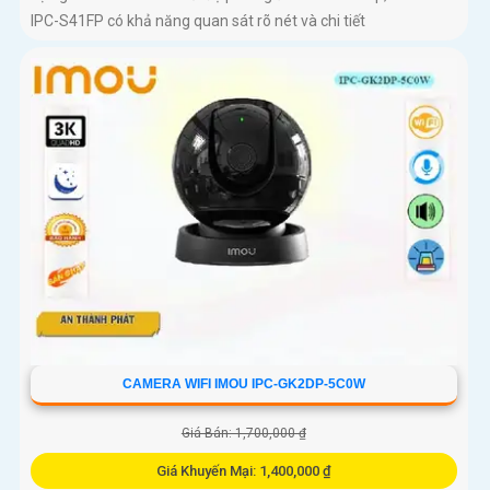
IPC-S41FP có khả năng quan sát rõ nét và chi tiết
CAMERA WIFI IMOU IPC-GK2DP-5C0W
Giá Bán: 1,700,000 ₫
Giá Khuyến Mại: 1,400,000 ₫