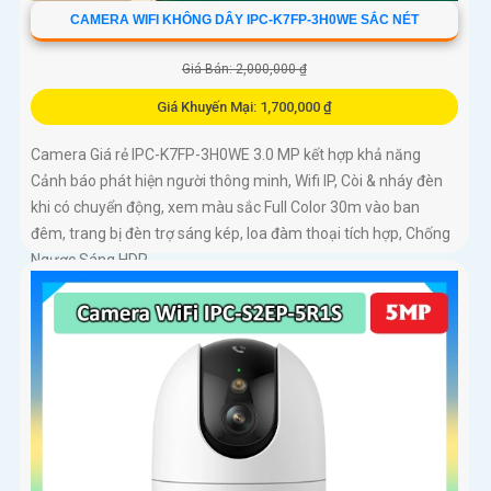
CAMERA WIFI KHÔNG DÂY IPC-K7FP-3H0WE SẮC NÉT
Giá Bán: 2,000,000 ₫
Giá Khuyến Mại: 1,700,000 ₫
Camera Giá rẻ IPC-K7FP-3H0WE 3.0 MP kết hợp khả năng
Cảnh báo phát hiện người thông minh, Wifi IP, Còi & nháy đèn
khi có chuyển động, xem màu sắc Full Color 30m vào ban
đêm, trang bị đèn trợ sáng kép, loa đàm thoại tích hợp, Chống
Ngược Sáng HDR