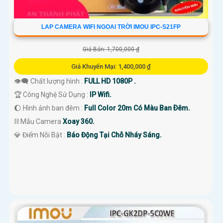
LAP CAMERA WIFI NGOAI TRỜI IMOU IPC-S21FP
Giá Bán: 1,700,000 ₫
Giá Khuyến Mại: 1,400,000 ₫
👁️‍🗨 Chất lượng hình :
FULL HD 1080P .
🏆 Công Nghệ Sử Dụng :
IP Wifi.
🌔 Hình ảnh ban đêm :
Full Color 20m Có Màu Ban Ðêm.
⛓ Mẫu Camera
Xoay 360.
️💎 Điểm Nỗi Bật :
Báo Động Tại Chỗ Nháy Sáng.