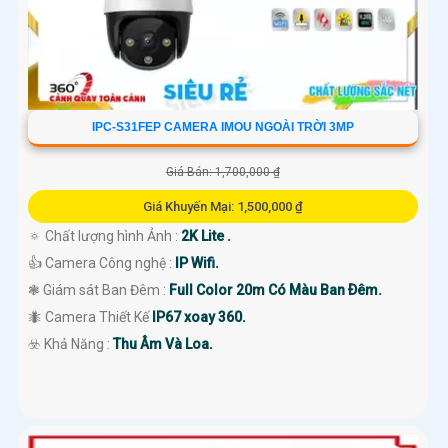
IPC-S31FEP CAMERA IMOU NGOÀI TRỜI 3MP
Giá Bán: 1,700,000 ₫
Giá Khuyến Mại: 1,500,000 ₫
🔅 Chất lượng hình Ảnh :
2K Lite .
👍 Camera Công nghệ :
IP Wifi.
❃ Giám sát Ban Đêm :
Full Color 20m Có Màu Ban Ðêm.
🐜 Camera Thiết Kế
IP67 xoay 360.
️☣️ Khả Năng :
Thu Âm Và Loa.