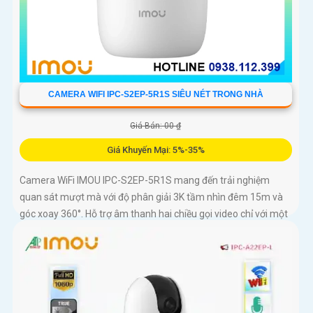
CAMERA WIFI IPC-S2EP-5R1S SIÊU NÉT TRONG NHÀ
Giá Bán: 00 ₫
Giá Khuyến Mại: 5%-35%
Camera WiFi IMOU IPC-S2EP-5R1S mang đến trải nghiệm
quan sát mượt mà với độ phân giải 3K tầm nhìn đêm 15m và
góc xoay 360°. Hỗ trợ âm thanh hai chiều gọi video chỉ với một
chạm và lưu trữ thẻ nhớ tới 256GB