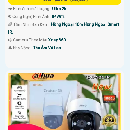
Giá Khuyến Mại: 1,400,000 ₫
👁 Hình ảnh chất lượng :
Ultra 2k .
®️ Công Nghệ Hình Ảnh :
IP Wifi.
🌈 Tầm Nhìn Ban Đêm :
Hồng Ngoại 10m Hồng Ngoại Smart
IR.
🎼️ Camera Theo Mẫu
Xoay 360.
️🔔 Khả Năng :
Thu Âm Và Loa.