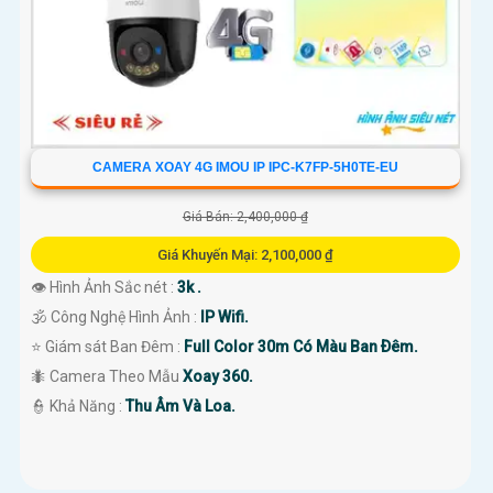
CAMERA XOAY 4G IMOU IP IPC-K7FP-5H0TE-EU
Giá Bán: 2,400,000 ₫
Giá Khuyến Mại: 2,100,000 ₫
👁 Hình Ảnh Sắc nét :
3k .
🕉️ Công Nghệ Hình Ảnh :
IP Wifi.
⭐ Giám sát Ban Đêm :
Full Color 30m Có Màu Ban Ðêm.
🐜 Camera Theo Mẫu
Xoay 360.
️👮 Khả Năng :
Thu Âm Và Loa.