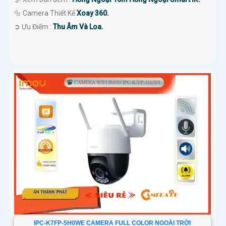
🔩 Camera Thiết Kế
Xoay 360.
️➲ Ưu Điểm :
Thu Âm Và Loa.
IPC-K7FP-5H0WE CAMERA FULL COLOR NGOÀI TRỜI