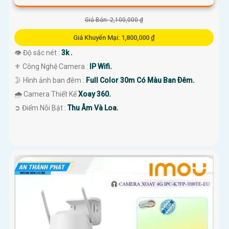
Giá Bán: 2,100,000 ₫
Giá Khuyến Mại: 1,800,000 ₫
👁 Độ sắc nét :
3k .
⚜️ Công Nghệ Camera :
IP Wifi.
🌛 Hình ảnh ban đêm :
Full Color 30m Có Màu Ban Ðêm.
🌧️ Camera Thiết Kế
Xoay 360.
️➲ Điểm Nỗi Bật :
Thu Âm Và Loa.