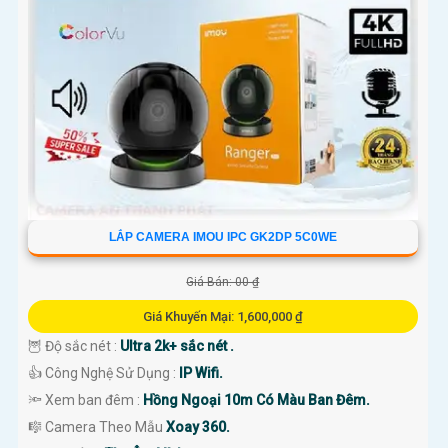
LẮP CAMERA IMOU IPC GK2DP 5C0WE
Giá Bán: 00 ₫
Giá Khuyến Mại: 1,600,000 ₫
🦉 Độ sắc nét :
Ultra 2k+ sắc nét .
👍 Công Nghệ Sử Dụng :
IP Wifi.
🔦 Xem ban đêm :
Hồng Ngoại 10m Có Màu Ban Đêm.
🎼️ Camera Theo Mẫu
Xoay 360.