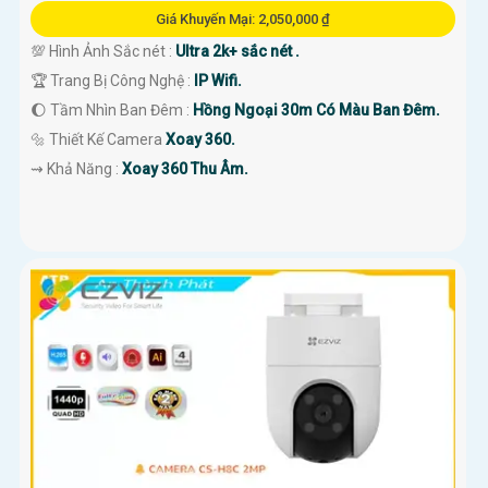
Giá Khuyến Mại: 2,050,000 ₫
💯 Hình Ảnh Sắc nét :
Ultra 2k+ sắc nét .
🏆 Trang Bị Công Nghệ :
IP Wifi.
🌔 Tầm Nhìn Ban Đêm :
Hồng Ngoại 30m Có Màu Ban Đêm.
🔩 Thiết Kế Camera
Xoay 360.
️⇝ Khả Năng :
Xoay 360 Thu Âm.