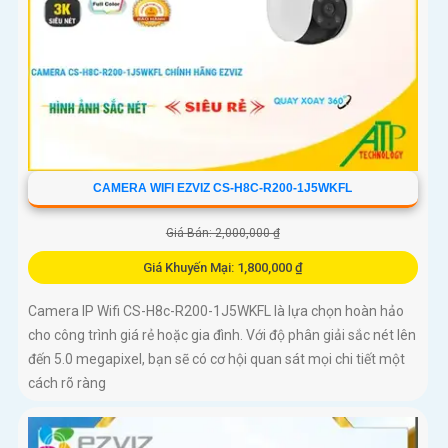
CAMERA WIFI EZVIZ CS-H8C-R200-1J5WKFL
Giá Bán: 2,000,000 ₫
Giá Khuyến Mại: 1,800,000 ₫
Camera IP Wifi CS-H8c-R200-1J5WKFL là lựa chọn hoàn hảo
cho công trình giá rẻ hoặc gia đình. Với độ phân giải sắc nét lên
đến 5.0 megapixel, bạn sẽ có cơ hội quan sát mọi chi tiết một
cách rõ ràng