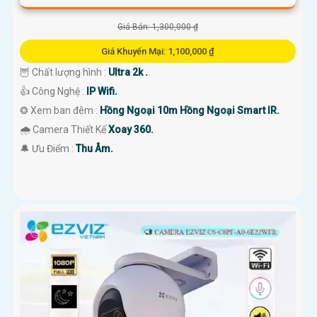
Giá Bán: 1,300,000 ₫
Giá Khuyến Mại: 1,100,000 ₫
🦉 Chất lượng hình :
Ultra 2k .
👍 Công Nghệ :
IP Wifi.
❂ Xem ban đêm :
Hồng Ngoại 10m Hồng Ngoại Smart IR.
🌧️ Camera Thiết Kế
Xoay 360.
️🔔 Ưu Điểm :
Thu Âm.