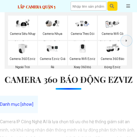
LẮP CAMERA QUẬN 5
Camera Siêu Nhạy
Camera Nhựa
Camera Theo Dỏi
Camera Wifi Có
Sáng Ezviz
Plastic Ezviz
Người Ezviz
Chống Trộm Ezviz
Camera 360 Ezviz
Camera Ezviz Giá
Camera Wifi Ezviz
Camera 360 Báo
Ngoài Trời
Rẻ
Xoay 360 Độ
Động Ezviz
CAMERA 360 BÁO ĐỘNG EZVIZ
Camera IP Công Nghệ AI là lựa chọn tối ưu cho hệ thống giám sát an
ninh, với khả năng nhận diện thông minh và tự động phân tích hình ảnh.