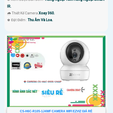
IR.
🌧️ Thiết Kế Camera
Xoay 360.
️♚ Đặt Điểm :
Thu Âm Và Loa.
CS-H6C-R105-1J4WF CAMERA WIFI EZVIZ GIÁ RẺ