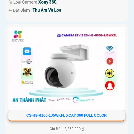
🔩 Loại Camera
Xoay 360.
️↭ Đặt Điểm :
Thu Âm Và Loa.
CS-H8-R100-1J5WKFL XOAY 360 FULL COLOR
Giá Bán: 2,250,000 ₫