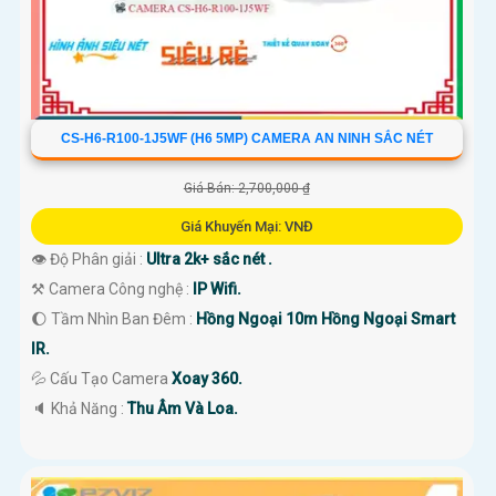
CS-H6-R100-1J5WF (H6 5MP) CAMERA AN NINH SẮC NÉT
Giá Bán: 2,700,000 ₫
Giá Khuyến Mại: VNĐ
👁 Độ Phân giải :
Ultra 2k+ sắc nét .
⚒ Camera Công nghệ :
IP Wifi.
🌔 Tầm Nhìn Ban Đêm :
Hồng Ngoại 10m Hồng Ngoại Smart
IR.
💦 Cấu Tạo Camera
Xoay 360.
️🔈 Khả Năng :
Thu Âm Và Loa.