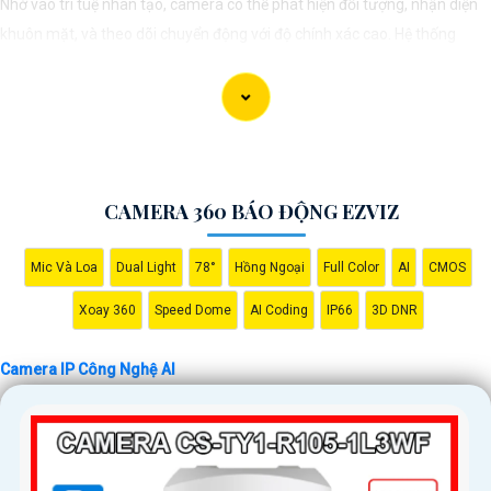
Nhờ vào trí tuệ nhân tạo, camera có thể phát hiện đối tượng, nhận diện
khuôn mặt, và theo dõi chuyển động với độ chính xác cao. Hệ thống
giám sát không chỉ giúp tối ưu hóa quá trình theo dõi mà còn tăng
cường hiệu quả bảo vệ an ninh, đáp ứng yêu cầu khắt khe của các môi
trường giám sát chuyên nghiệp. Tính năng kết nối linh hoạt và dễ dàng
quản lý qua các ứng dụng hoặc nền tảng web mang lại sự tiện lợi tối đa
cho người sử dụng, bảo đảm an toàn trong mọi tình huống.
CAMERA 360 BÁO ĐỘNG EZVIZ
Mic Và Loa
Dual Light
78°
Hồng Ngoại
Full Color
AI
CMOS
Xoay 360
Speed Dome
AI Coding
IP66
3D DNR
Camera IP Công Nghệ AI