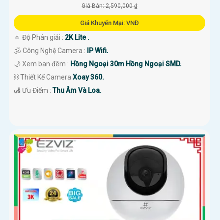
Giá Bán: 2,590,000 ₫
Giá Khuyến Mại: VNĐ
🔅 Độ Phân giải :
2K Lite .
🕉️ Công Nghệ Camera :
IP Wifi.
🌙 Xem ban đêm :
Hồng Ngoại 30m Hồng Ngoại SMD.
⛓ Thiết Kế Camera
Xoay 360.
️🛃 Ưu Điểm :
Thu Âm Và Loa.