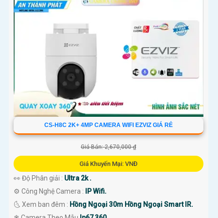
CS-H8C 2K+ 4MP CAMERA WIFI EZVIZ GIÁ RẺ
Giá Bán: 2,670,000 ₫
Giá Khuyến Mại: VNĐ
👀 Độ Phân giải :
Ultra 2k .
⚙ Công Nghệ Camera :
IP Wifi.
🌜 Xem ban đêm :
Hồng Ngoại 30m Hồng Ngoại Smart IR.
❄ Camera Theo Mẫu
Ip67 360.