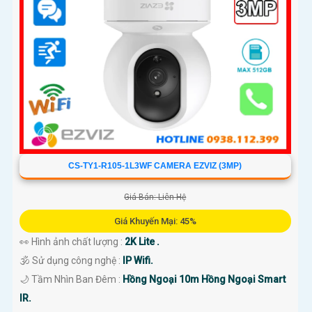
'
CS-TY1-R105-1L3WF CAMERA EZVIZ (3MP)
Giá Bán: Liên Hệ
Giá Khuyến Mại: 45%
👀 Hình ảnh chất lượng :
2K Lite .
🕉️ Sử dụng công nghệ :
IP Wifi.
🌙 Tầm Nhìn Ban Đêm :
Hồng Ngoại 10m Hồng Ngoại Smart
IR.