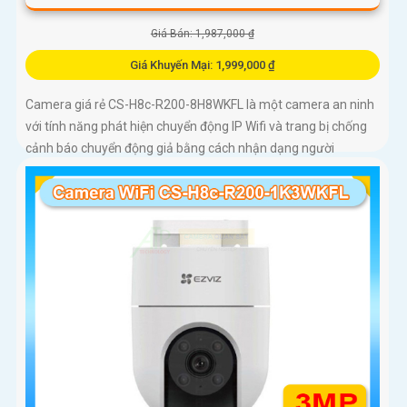
Giá Bán: 1,987,000 ₫
Giá Khuyến Mại: 1,999,000 ₫
Camera giá rẻ CS-H8c-R200-8H8WKFL là một camera an ninh
với tính năng phát hiện chuyển động IP Wifi và trang bị chống
cảnh báo chuyển động giả bằng cách nhận dạng người
camera còn được trang bị chống ngược sáng DWDR công
nghệ giám sát ban đêm Full Color 20m camera có thiết kế nhỏ
gọn xoay 360 độ và có khe cắm thẻ nhớ Micro SD 512GB với
khả năng thu âm và phát âm thanh to rõ