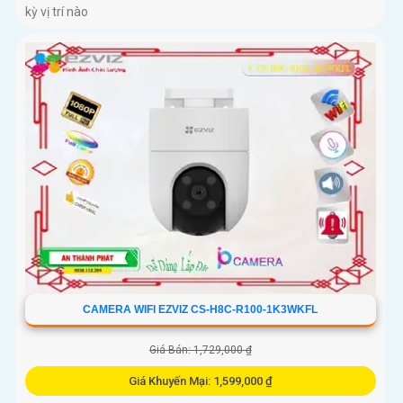
kỳ vị trí nào
CAMERA WIFI EZVIZ CS-H8C-R100-1K3WKFL
Giá Bán: 1,729,000 ₫
Giá Khuyến Mại: 1,599,000 ₫