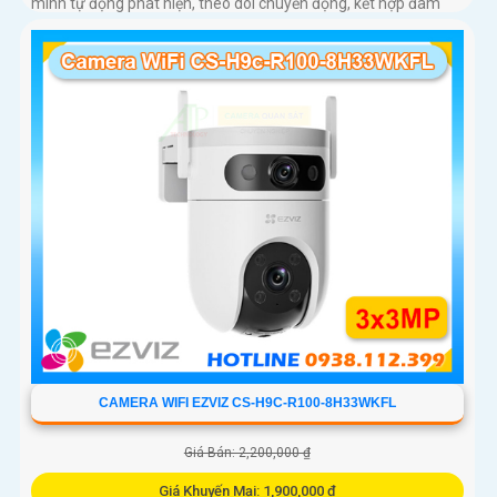
minh tự động phát hiện, theo dõi chuyển động, kết hợp đàm
thoại 2 chiều, giúp bạn giao tiếp dễ dàng từ xa
CAMERA WIFI EZVIZ CS-H9C-R100-8H33WKFL
Giá Bán: 2,200,000 ₫
Giá Khuyến Mại: 1,900,000 ₫