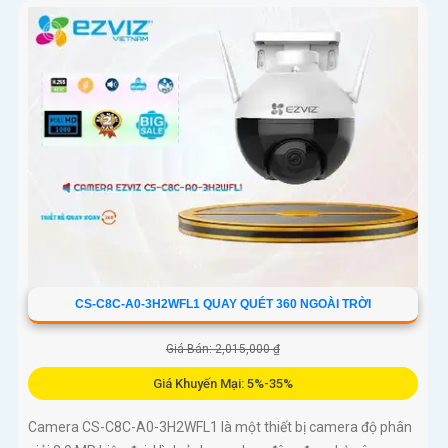
CS-C8C-A0-3H2WFL1 QUAY QUÉT 360 NGOÀI TRỜI
Giá Bán: 2,015,000 ₫
Giá Khuyến Mại: 5%-35%
Camera CS-C8C-A0-3H2WFL1 là một thiết bị camera độ phân