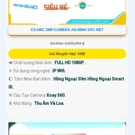
CS-H8C 2MP CAMERA AN NINH SẮC NÉT
Giá Bán: 2,590,000 ₫
Giá Khuyến Mại: VNĐ
👁 Chất lượng hình Ảnh :
FULL HD 1080P .
⚜️ Sử dụng công nghệ :
IP Wifi.
🌔 Tầm Nhìn Ban Đêm :
Hồng Ngoại 30m Hồng Ngoại Smart
IR.
⚒ Cấu Tạo Camera
Xoay 360.
️👮 Khả Năng :
Thu Âm Và Loa.