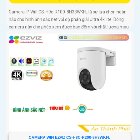
Camera IP Wifi CS-H9c-R100-8H33WKFL là sự lựa chọn hoàn
hảo cho hình ảnh sắc nét với độ phân giải Ultra 4k lite. Dòng
camera này cho phép xem được ban đêm với chất lượng màu
sắc như ban ngày, đến 30m
CAMERA WIFI EZVIZ CS-H8C-R200-8H8WKFL