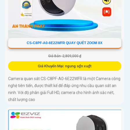
CS-C8PF-A0-6E22WFR QUAY QUÉT ZOOM 8X
Giá Bán: 2,809,000 ₫
Giá Khuyến Mại: ngung s₫n xu₫t
Camera quan sát CS-C8PF-A0-6E22WFR là một Camera công
nghệ tiên tiến, được thiết kế để đáp ứng nhu cầu quan sát an
ninh. Với độ phân giải Full HD, camera cho hình ảnh sắc nét,
chất lượng cao