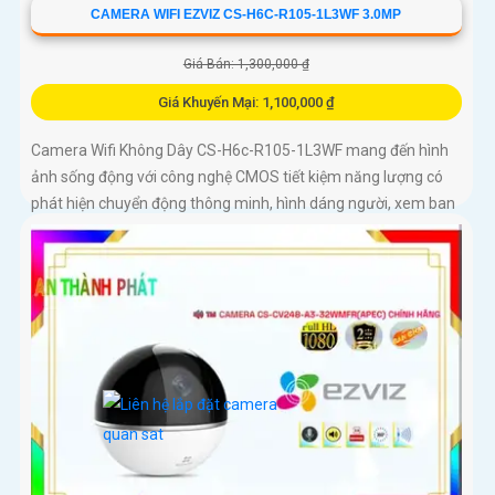
CAMERA WIFI EZVIZ CS-H6C-R105-1L3WF 3.0MP
Giá Bán: 1,300,000 ₫
Giá Khuyến Mại: 1,100,000 ₫
Camera Wifi Không Dây CS-H6c-R105-1L3WF mang đến hình
ảnh sống động với công nghệ CMOS tiết kiệm năng lượng có
phát hiện chuyển động thông minh, hình dáng người, xem ban
đêm 10m Hồng Ngoại lưu độc lập trên thẻ nhớ