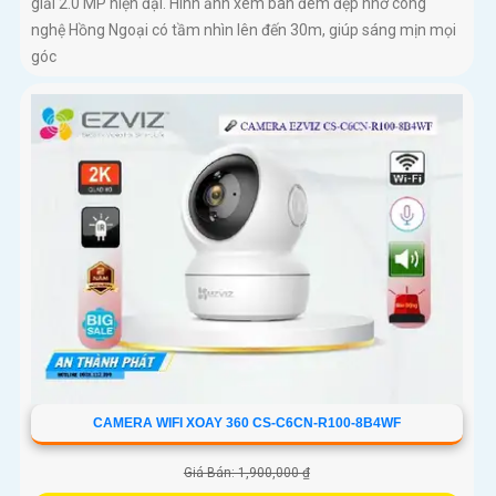
giải 2.0 MP hiện đại. Hình ảnh xem ban đêm đẹp nhờ công
nghệ Hồng Ngoại có tầm nhìn lên đến 30m, giúp sáng mịn mọi
góc
CAMERA WIFI XOAY 360 CS-C6CN-R100-8B4WF
Giá Bán: 1,900,000 ₫