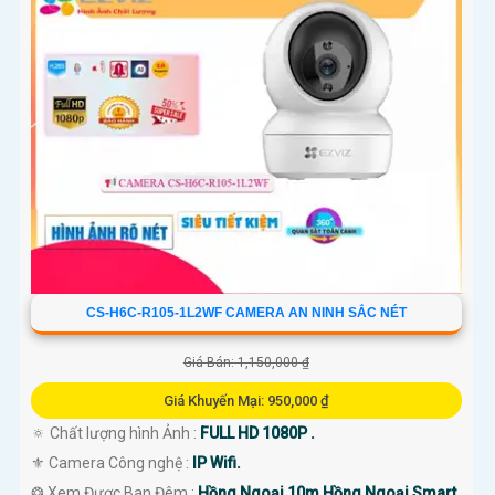
CS-H6C-R105-1L2WF CAMERA AN NINH SẮC NÉT
Giá Bán: 1,150,000 ₫
Giá Khuyến Mại: 950,000 ₫
🔅 Chất lượng hình Ảnh :
FULL HD 1080P .
⚜️ Camera Công nghệ :
IP Wifi.
❂ Xem Được Ban Đêm :
Hồng Ngoại 10m Hồng Ngoại Smart