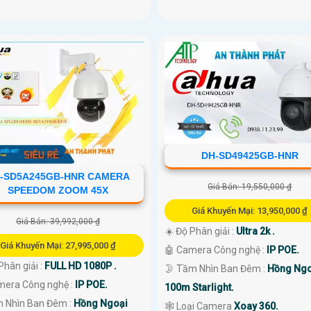
DH-SD49425GB-HNR
-SD5A245GB-HNR CAMERA
Giá Bán: 19,550,000 ₫
SPEEDOM ZOOM 45X
Giá Khuyến Mại: 13,950,000 ₫
Giá Bán: 39,992,000 ₫
☀️ Độ Phân giải :
Ultra 2k .
Giá Khuyến Mại: 27,995,000 ₫
🤖️ Camera Công nghệ :
IP POE.
Phân giải :
FULL HD 1080P .
🌛 Tầm Nhìn Ban Đêm :
Hồng Ngo
amera Công nghệ :
IP POE.
100m Starlight.
 Nhìn Ban Đêm :
Hồng Ngoại
🕸️ Loại Camera
Xoay 360.