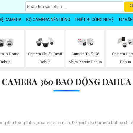
HỆ CAMERA
BỘ CAMERA NÊN DÙNG
THIẾT BỊ CÔNG NGHỆ
TƯ VẤN
ra Ip Dome
Camera Chuẩn Onvif
Camera Thiết Kế
Camera Ultr
Dahua
Dahua
Nhựa Plastic Dahua
Dahua
CAMERA 360 BAO ĐỘNG DAHUA
 đầu trong lĩnh vực camera an ninh. Để giới thiệu Camera Dahua chính 