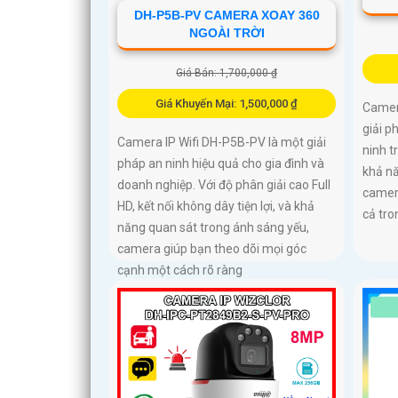
DH-P5B-PV CAMERA XOAY 360
NGOÀI TRỜI
Giá Bán: 1,700,000 ₫
Giá Khuyến Mại: 1,500,000 ₫
Camer
giải p
Camera IP Wifi DH-P5B-PV là một giải
ninh t
pháp an ninh hiệu quả cho gia đình và
khả n
doanh nghiệp. Với độ phân giải cao Full
camera
HD, kết nối không dây tiện lợi, và khả
cả tro
năng quan sát trong ánh sáng yếu,
camera giúp bạn theo dõi mọi góc
cạnh một cách rõ ràng