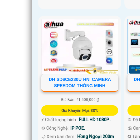
DH-SD6CE230U-HNI CAMERA
DH
SPEEDOM THÔNG MINH
Giá Bán: 41,500,000 ₫
Giá Khuyến Mại: 30%
️⚡ Chất lượng hình :
FULL HD 1080P .
🔆 Độ 
⚙ Công Nghệ :
IP POE.
🕉️ C
🌙 Xem ban đêm :
Hồng Ngoại 200m
✪ Tầm