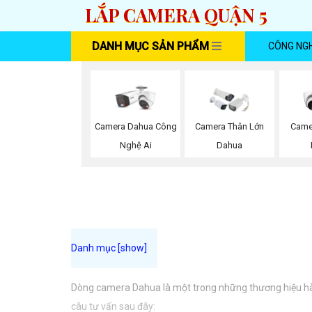
LẮP CAMERA QUẬN 5
DANH MỤC SẢN PHẨM
CÔNG NG
Camera Dahua Công
Camera Thân Lớn
Came
Nghệ Ai
Dahua
Dòng camera Dahua là một trong những thương hiệu hàng
câu tư vấn sau đây: