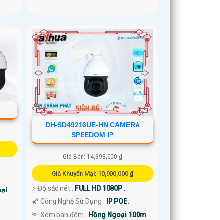
DH-SD49216UE-HN CAMERA
SPEEDOM IP
Giá Bán: 14,398,000 ₫
Giá Khuyến Mại: 10,900,000 ₫
️⚡ Độ sắc nét :
FULL HD 1080P .
ại
🌠 Công Nghệ Sử Dụng :
IP POE.
🔦 Xem ban đêm :
Hồng Ngoại 100m