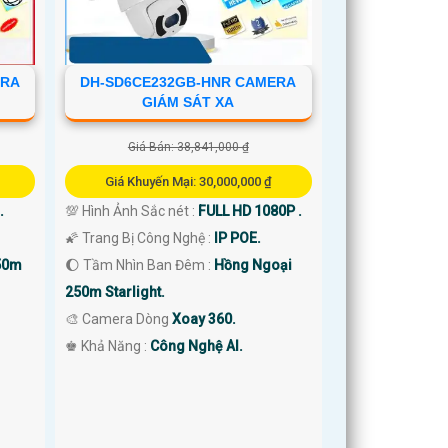
ERA
DH-SD6CE232GB-HNR CAMERA
GIÁM SÁT XA
Giá Bán: 38,841,000 ₫
Giá Khuyến Mại: 30,000,000 ₫
.
💯 Hình Ảnh Sắc nét :
FULL HD 1080P .
🌠 Trang Bị Công Nghệ :
IP POE.
50m
🌔 Tầm Nhìn Ban Đêm :
Hồng Ngoại
250m Starlight.
🎨 Camera Dòng
Xoay 360.
️♚ Khả Năng :
Công Nghệ AI.