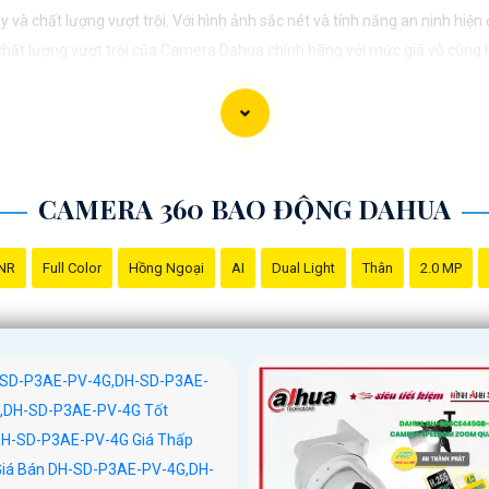
và chất lượng vượt trội. Với hình ảnh sắc nét và tính năng an ninh hiệ
 chất lượng vượt trội của Camera Dahua chính hãng với mức giá vô cùng 
CAMERA 360 BAO ĐỘNG DAHUA
NR
Full Color
Hồng Ngoại
AI
Dual Light
Thân
2.0 MP