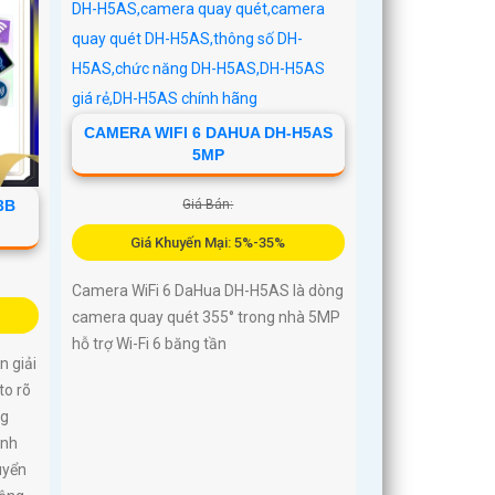
CAMERA WIFI 6 DAHUA DH-H5AS
5MP
Giá Bán:
3B
Giá Khuyến Mại: 5%-35%
Camera WiFi 6 DaHua DH-H5AS là dòng
camera quay quét 355° trong nhà 5MP
hỗ trợ Wi-Fi 6 băng tần
 giải
to rõ
ng
ình
uyển