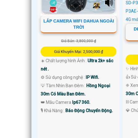
LẮP CAMERA WIFI DAHUA NGOÀI
TRỜI
D
Giá Bán: 3,800,000 ₫
Giá Khuyến Mại: 2,500,000 ₫
☀️ Chất lượng hình Ảnh :
Ultra 2k+ sắc
✨ Hình
nét .
👍 Sử
⚙ Sử dụng công nghệ :
IP Wifi.
❈ Xem
💡 Tầm Nhìn Ban Đêm :
Hồng Ngoại
30m C
30m Có Màu Ban Đêm.
⛓ Cam
👑 Mẫu Camera
Ip67 360.
️💎 Ch
️🎙 Khả Năng :
Báo Động Chuyển Động.
'