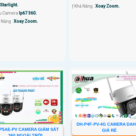
Starlight.
️ƒ Khả Năng :
Xoay Zoom.
u Camera
Ip67 360.
ả Năng :
Xoay Zoom.
DH-P4F-PV-4G CAMERA DA
P5AE-PV CAMERA GIÁM SÁT
GIÁ RẺ
360 NGOÀI TRỜI