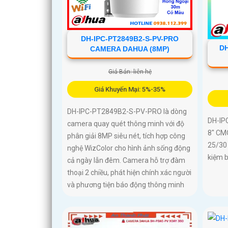
DH-IPC-PT2849B2-S-PV-PRO
DH
CAMERA DAHUA (8MP)
Giá Bán: liên hệ
Giá Khuyến Mại: 5%-35%
DH-IPC-PT2849B2-S-PV-PRO là dòng
DH-IP
camera quay quét thông minh với độ
8″ CM
phân giải 8MP siêu nét, tích hợp công
25/30
nghệ WizColor cho hình ảnh sống động
kiệm b
cả ngày lẫn đêm. Camera hỗ trợ đàm
thoại 2 chiều, phát hiện chính xác người
và phương tiện báo động thông minh