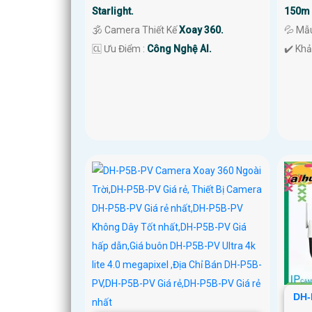
Starlight.
150m 
🕉️ Camera Thiết Kế
Xoay 360.
💦 Mẫ
️🆑 Ưu Điểm :
Công Nghệ AI.
️✔️ Kh
DH-