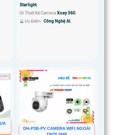
Starlight.
🎲 Thiết Kế Camera
Xoay 360.
️🔮 Ưu Điểm :
Công Nghệ AI.
HUA
DH-P3B-PV CAMERA WIFI NGOÀI
TRỜI 3MP