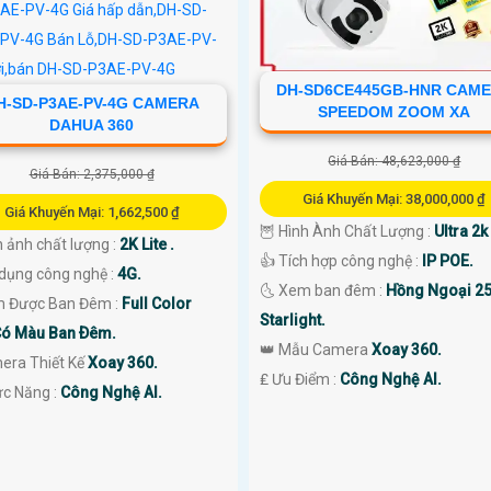
DH-SD6CE445GB-HNR CAM
H-SD-P3AE-PV-4G CAMERA
SPEEDOM ZOOM XA
DAHUA 360
Giá Bán: 48,623,000 ₫
Giá Bán: 2,375,000 ₫
Giá Khuyến Mại: 38,000,000 ₫
Giá Khuyến Mại: 1,662,500 ₫
🦉 Hình Ành Chất Lượng :
Ultra 2k 
 ảnh chất lượng :
2K Lite .
👍 Tích hợp công nghệ :
IP POE.
 dụng công nghệ :
4G.
🌜 Xem ban đêm :
Hồng Ngoại 2
 Được Ban Đêm :
Full Color
Starlight.
ó Màu Ban Ðêm.
👑 Mẫu Camera
Xoay 360.
era Thiết Kế
Xoay 360.
️₤ Ưu Điểm :
Công Nghệ AI.
ức Năng :
Công Nghệ AI.