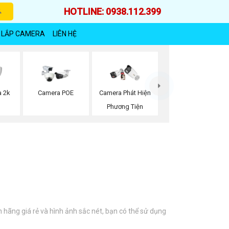
HOTLINE: 0938.112.399
 LẮP CAMERA
LIÊN HỆ
a 2k
Camera POE
Camera Phát Hiện
Phương Tiện
hãng giá rẻ và hình ảnh sắc nét, bạn có thể sử dụng