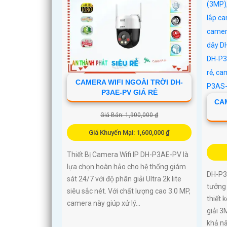
CAMERA WIFI NGOÀI TRỜI DH-
P3AE-PV GIÁ RẺ
CA
Giá Bán: 1,900,000 ₫
Giá Khuyến Mại: 1,600,000 ₫
Thiết Bị Camera Wifi IP DH-P3AE-PV là
lựa chọn hoàn hảo cho hệ thống giám
DH-P3
sát 24/7 với độ phân giải Ultra 2k lite
tưởng 
siêu sắc nét. Với chất lượng cao 3.0 MP,
thiết 
camera này giúp xử lý...
giải 3
khả nă