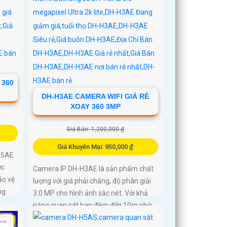
 360
DH-H3AE CAMERA WIFI GIÁ RẺ
XOAY 360 3MP
Giá Bán: 1,200,000 ₫
Giá Khuyến Mại: 950,000 ₫
H5AE
ợc
Camera IP DH-H3AE là sản phẩm chất
ảo vệ
lượng với giá phải chăng, độ phân giải
ng
3.0 MP cho hình ảnh sắc nét. Với khả
năng quan sát ban đêm đến 10m nhờ
công nghệ hồng ngoại