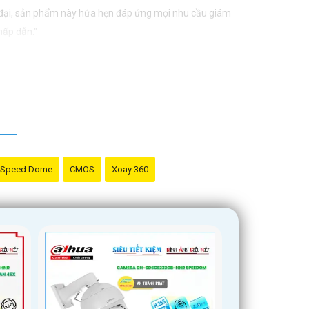
n đại, sản phẩm này hứa hẹn đáp ứng mọi nhu cầu giám
hấp dẫn."
Speed Dome
CMOS
Xoay 360