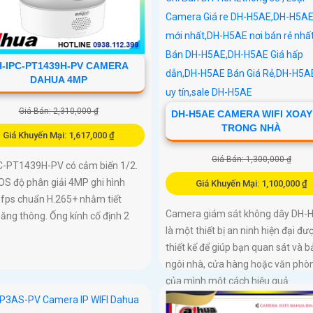
-IPC-PT1439H-PV CAMERA
DAHUA 4MP
Giá Bán: 2,310,000 ₫
DH-H5AE CAMERA WIFI XOAY
TRONG NHÀ
Giá Khuyến Mại: 1,617,000 ₫
Giá Bán: 1,300,000 ₫
C-PT1439H-PV có cảm biến 1/2.
OS độ phân giải 4MP ghi hình
Giá Khuyến Mại: 1,100,000 ₫
 fps chuẩn H.265+ nhằm tiết
Camera giám sát không dây DH-
ăng thông. Ống kính cố định 2
là một thiết bị an ninh hiện đại đư
thiết kế để giúp bạn quan sát và b
ngôi nhà, cửa hàng hoặc văn phò
của mình một cách hiệu quả