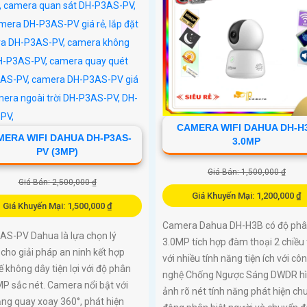
CAMERA WIFI DAHUA DH-H
MERA WIFI DAHUA DH-P3AS-
3.0MP
PV (3MP)
Giá Bán: 1,500,000 ₫
Giá Bán: 2,500,000 ₫
Giá Khuyến Mại: 1,200,000 ₫
Giá Khuyến Mại: 1,500,000 ₫
Camera Dahua DH-H3B có độ phân
AS-PV Dahua là lựa chọn lý
3.0MP tích hợp đàm thoại 2 chiều 
cho giải pháp an ninh kết hợp
với nhiều tính năng tiện ích với cô
kế không dây tiện lợi với độ phân
nghệ Chống Ngược Sáng DWDR h
MP sắc nét. Camera nổi bật với
ảnh rõ nét tính năng phát hiện ch
ng quay xoay 360°, phát hiện