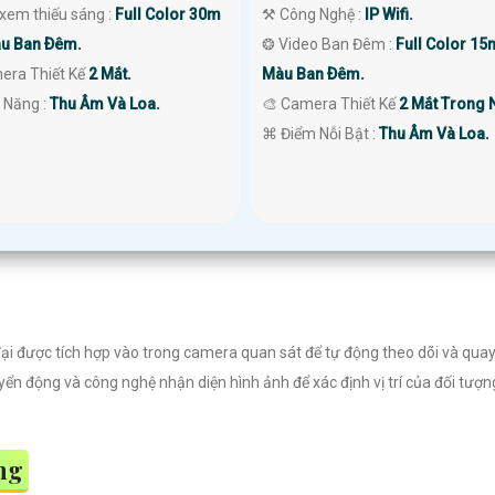
 xem thiếu sáng :
Full Color 30m
⚒ Công Nghệ :
IP Wifi.
u Ban Ðêm.
❂ Video Ban Đêm :
Full Color 15
era Thiết Kế
2 Mắt.
Màu Ban Ðêm.
 Năng :
Thu Âm Và Loa.
🎨 Camera Thiết Kế
2 Mắt Trong 
️⌘ Điểm Nỗi Bật :
Thu Âm Và Loa.
ại được tích hợp vào trong camera quan sát để tự động theo dõi và qua
ển động và công nghệ nhận diện hình ảnh để xác định vị trí của đối tượ
ng