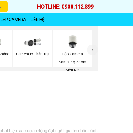
HOTLINE: 0938.112.399
 LẮP CAMERA
LIÊN HỆ
Lắp Camera
Chống
Camera Ip Thân Trụ
Samsung Zoom
Siêu Nét
phát hiện sự chuyển động đột ngột, gửi tin nhắn cảnh