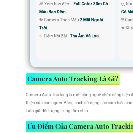
🌜 Khi
🌈 Xem ban đêm :
Full Color 30m Có
Có Mà
Màu Ban Ðêm.
⛓ Cam
⚒ Camera Theo Mẫu
2 Mắt Ngoài
️♚ Khả
Trời.
️✨ Điểm Nỗi Bật :
Thu Âm Và Loa.
Camera Auto Tracking Là Gì?
Camera Auto Tracking là một công nghệ chức năng hiện đ
thiệp của con người. Bằng cách sử dụng các cảm biến chuy
luôn giữ đối tượng trong tầm nhìn.
Ưu Điểm Của Camera Auto Tracki