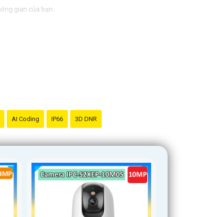
không gian của bạn.
AI Coding
IP66
3D DNR