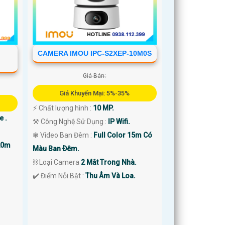
CAMERA IMOU IPC-S2XEP-10M0S
Giá Bán:
Giá Khuyến Mại: 5%-35%
️⚡ Chất lượng hình :
10 MP.
e .
⚒ Công Nghệ Sử Dụng :
IP Wifi.
❃ Video Ban Đêm :
Full Color 15m Có
 20m
Màu Ban Ðêm.
⛓ Loại Camera
2 Mắt Trong Nhà.
️✔️ Điểm Nỗi Bật :
Thu Âm Và Loa.