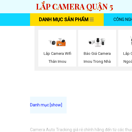
LẮP CAMERA QUẬN 5
DANH MỤC SẢN PHẨM
CÔNG NG
Lắp 
Lắp Camera Wifi
Báo Giá Camera
Ngoà
Thân Imou
Imou Trong Nhà
Camera Auto Tracking giá rẻ chính hãng đến từ các thươ