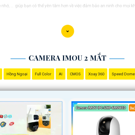
ẻ nhớ, ... giúp bạn có thể yên tâm hơn về việc đảm bảo an ninh cho mọi 
CAMERA IMOU 2 MẮT
Hồng Ngoại
Full Color
AI
CMOS
Xoay 360
Speed Dome