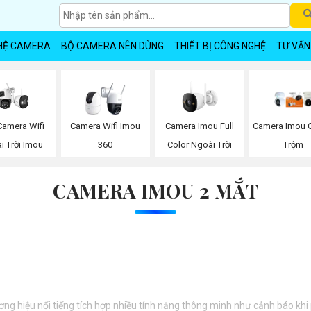
HỆ CAMERA
BỘ CAMERA NÊN DÙNG
THIẾT BỊ CÔNG NGHỆ
TƯ VẤN
Camera Wifi
Camera Imou Full
Camera Wifi Imou
Camera Imou 
i Trời Imou
Color Ngoài Trời
360
Trộm
CAMERA IMOU 2 MẮT
ng hiệu nổi tiếng tích hợp nhiều tính năng thông minh như cảnh báo khi 