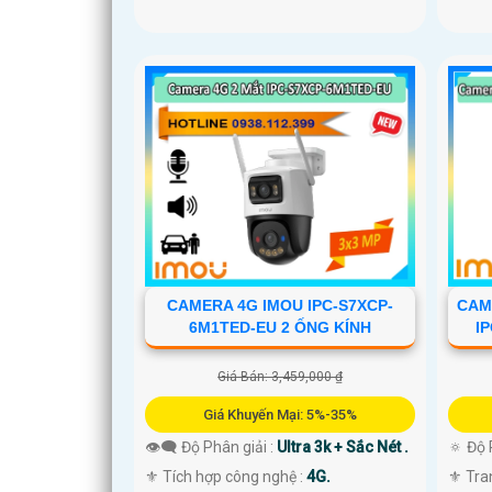
CAM
CAMERA 4G IMOU IPC-S7XCP-
I
6M1TED-EU 2 ỐNG KÍNH
Giá Bán: 3,459,000 ₫
Giá Khuyến Mại: 5%-35%
🔅 Độ 
👁️‍🗨 Độ Phân giải :
Ultra 3k + Sắc Nét .
⚜️ Tra
⚜️ Tích hợp công nghệ :
4G.