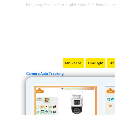
báo, sáng đèn ban đêm khi phát hiện và ghi hình vào th
Mic Và Loa
Dual Light
78°
Camera Auto Tracking