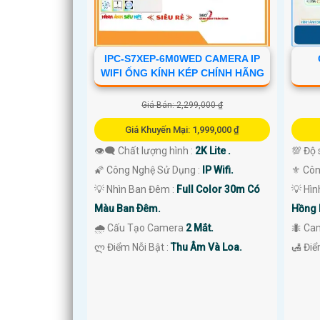
IPC-S7XEP-6M0WED CAMERA IP
WIFI ỐNG KÍNH KÉP CHÍNH HÃNG
'
Giá Bán: 2,299,000 ₫
Giá Khuyến Mại: 1,999,000 ₫
👁️‍🗨 Chất lượng hình :
2K Lite .
💯 Độ 
🌠 Công Nghệ Sử Dụng :
IP Wifi.
⚜️ Cô
💡 Nhìn Ban Đêm :
Full Color 30m Có
💡 Hì
Màu Ban Ðêm.
Hồng 
🌧️ Cấu Tạo Camera
2 Mắt.
🐜 Ca
️ლ Điểm Nỗi Bật :
Thu Âm Và Loa.
️🛃 Đi