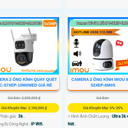
ERA 2 ỐNG KÍNH QUAY QUÉT
CAMERA 2 ỐNG KÍNH IMOU I
PC-S7XEP-10M0WED GIÁ RẺ
S2XEP-6M0S
Giá Bán: 2,500,000 ₫
Giá Bán:
Giá Khuyến Mại: 2,100,000 ₫
Giá Khuyến Mại: 5%-35%
Phân giải :
3k .
️⚡ Hình Ành Chất Lượng :
Ultra 3k 
ng Bị Công Nghệ :
IP Wifi.
Nét .