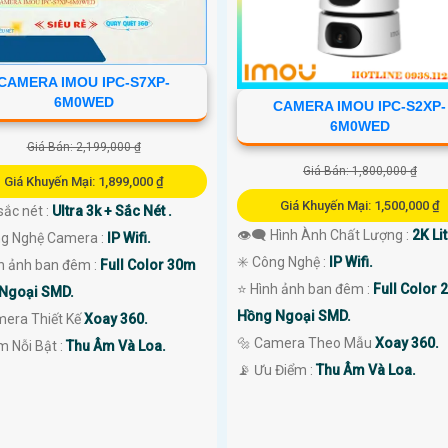
CAMERA IMOU IPC-S7XP-
6M0WED
CAMERA IMOU IPC-S2XP-
6M0WED
Giá Bán: 2,199,000 ₫
Giá Bán: 1,800,000 ₫
Giá Khuyến Mại: 1,899,000 ₫
Giá Khuyến Mại: 1,500,000 ₫
sắc nét :
Ultra 3k + Sắc Nét .
👁️‍🗨 Hình Ành Chất Lượng :
2K Lit
ng Nghệ Camera :
IP Wifi.
✳️ Công Nghệ :
IP Wifi.
nh ảnh ban đêm :
Full Color 30m
⭐ Hình ảnh ban đêm :
Full Color
Ngoại SMD.
Hồng Ngoại SMD.
mera Thiết Kế
Xoay 360.
🔩 Camera Theo Mẫu
Xoay 360.
ểm Nỗi Bật :
Thu Âm Và Loa.
️📡 Ưu Điểm :
Thu Âm Và Loa.