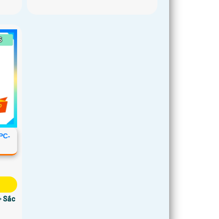
PC-
+ Sắc