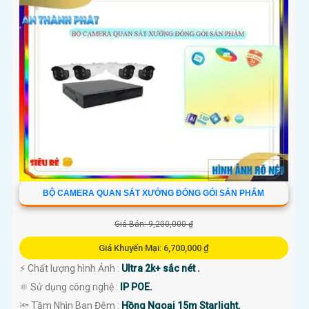
BỘ CAMERA QUAN SÁT XƯỞNG ĐÓNG GÓI SẢN PHẨM
Giá Bán: 9,200,000 ₫
Giá Khuyến Mại: 6,700,000 ₫
️⚡ Chất lượng hình Ảnh :
Ultra 2k+ sắc nét .
⚛️ Sử dụng công nghệ :
IP POE.
🔦 Tầm Nhìn Ban Đêm :
Hồng Ngoại 15m Starlight.