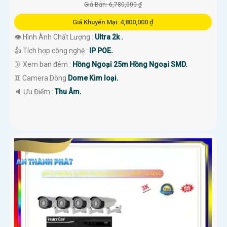
Giá Bán: 6,780,000 ₫
Giá Khuyến Mại: 4,800,000 ₫
👁 Hình Ành Chất Lượng :
Ultra 2k .
👍 Tích hợp công nghệ :
IP POE.
🌛 Xem ban đêm :
Hồng Ngoại 25m Hồng Ngoại SMD.
♊ Camera Dòng
Dome Kim loại.
️🔈 Ưu Điểm :
Thu Âm.