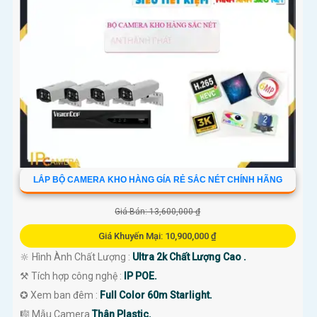
LẮP BỘ CAMERA KHO HÀNG GÍA RẺ SẮC NÉT CHÍNH HÃNG
Giá Bán: 13,600,000 ₫
Giá Khuyến Mại: 10,900,000 ₫
🔆 Hình Ành Chất Lượng :
Ultra 2k Chất Lượng Cao .
⚒ Tích hợp công nghệ :
IP POE.
✪ Xem ban đêm :
Full Color 60m Starlight.
🎼️ Mẫu Camera
Thân Plastic.