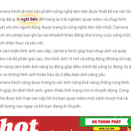
mera Itech là một sản phẩm công nghệ tiên tiến được thiết kế với các tí
ng đáng 🔄
nghĩ Đến
để mang lại trải nghiệm quay video và chụp hình
yệt vời cho người dùng. Được trang bị công nghệ tiên tiến nhất, Camera
ech cho phép bạn ghi lại các khoảnh khắc đáng nhớ trong cuộc sống một
ch chân thực và sắc nét.
i cảm biến hình ảnh cao cấp, camera Itech giúp bạn chụp ảnh và quay
deo với độ phân giải cao, cho hình ảnh rõ nét và sống động. Không chỉ vậy
nh năng cảm biến ánh sáng tự động giúp điều chỉnh độ sáng tự động, từ 
o ra những hình ảnh hoàn hảo dù ở điều kiện ánh sáng yếu.
mera Itech cũng được trang bị các tính năng khả năng chống rung hình
h giúp ổn định hình ảnh, giảm thiểu tình trạng mờ vì chuyển động. Công
hệ được tích hợp cao cấp Hổ trợ bạn quay video một cách mượt mà và
ất lượng cao ngay cả khi bạn đang di chuyển.