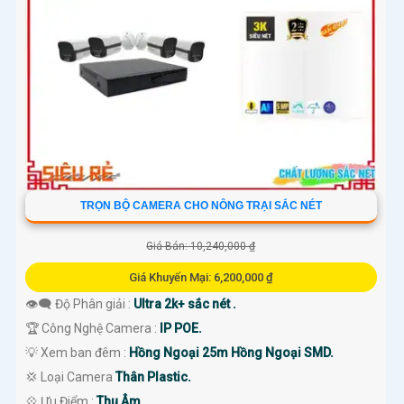
'
TRỌN BỘ CAMERA CHO NÔNG TRẠI SẮC NÉT
Giá Bán: 10,240,000 ₫
Giá Khuyến Mại: 6,200,000 ₫
👁️‍🗨 Độ Phân giải :
Ultra 2k+ sắc nét .
🏆 Công Nghệ Camera :
IP POE.
💡 Xem ban đêm :
Hồng Ngoại 25m Hồng Ngoại SMD.
💢 Loại Camera
Thân Plastic.
️💠 Ưu Điểm :
Thu Âm.