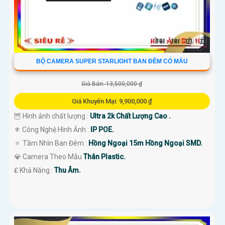
BỘ CAMERA SUPER STARLIGHT BAN ĐÊM CÓ MÀU
Giá Bán: 13,500,000 ₫
Giá Khuyến Mại: 9,900,000 ₫
🦉 Hình ảnh chất lượng :
Ultra 2k Chất Lượng Cao .
⚜️ Công Nghệ Hình Ảnh :
IP POE.
🔅 Tầm Nhìn Ban Đêm :
Hồng Ngoại 15m Hồng Ngoại SMD.
💎 Camera Theo Mẫu
Thân Plastic.
️₤ Khả Năng :
Thu Âm.