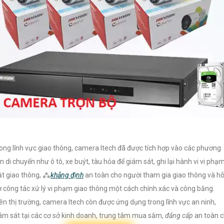
ong lĩnh vực giao thông, camera Itech đã được tích hợp vào các phương
ện di chuyển như ô tô, xe buýt, tàu hỏa để giám sát, ghi lại hành vi vi phạ
ật giao thông, ⁂
khẳng định
an toàn cho người tham gia giao thông và h
ợ công tác xử lý vi phạm giao thông một cách chính xác và công bằng.
ên thị trường, camera Itech còn được ứng dụng trong lĩnh vực an ninh,
ám sát tại các cơ sở kinh doanh, trung tâm mua sắm,
đẳng cấp
an toàn 