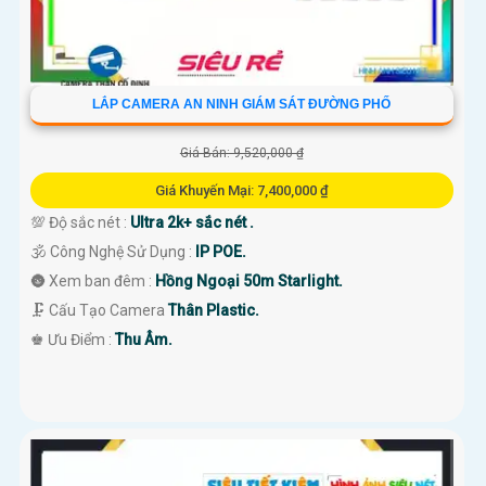
LẮP CAMERA AN NINH GIÁM SÁT ĐƯỜNG PHỐ
Giá Bán: 9,520,000 ₫
Giá Khuyến Mại: 7,400,000 ₫
💯 Độ sắc nét :
Ultra 2k+ sắc nét .
🕉️ Công Nghệ Sử Dụng :
IP POE.
🌚 Xem ban đêm :
Hồng Ngoại 50m Starlight.
🗜️ Cấu Tạo Camera
Thân Plastic.
️♚ Ưu Điểm :
Thu Âm.