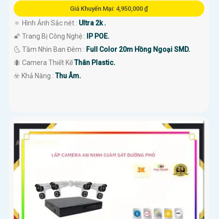
Giá Khuyến Mại: 4,950,000 ₫
🔅 Hình Ảnh Sắc nét :
Ultra 2k .
🌠 Trang Bị Công Nghệ :
IP POE.
🌜 Tầm Nhìn Ban Đêm :
Full Color 20m Hồng Ngoại SMD.
🐜 Camera Thiết Kế
Thân Plastic.
️☣️ Khả Năng :
Thu Âm.