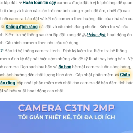
 trí lắp đặt: ☣️
Hoàn toàn tin cậy
camera được đặt ở vị trí phù hợp để quan
t rõ ràng và tránh các cản trở như ánh sáng mạnh, độ ẩm, nhiệt độ cao.-
t nối camera: Lắp đặt và kết nối camera theo hướng dẫn của nhà sản xu
 📂
Khẳng định rằng
cài đặt và cấu hình đúng chuẩn.- Kiểm tra và cấu
nh: Kiểm tra hệ thống sau khi lắp đặt xong để ⁂
khẳng định
hoạt động ổn
nh. Cấu hình camera theo nhu cầu sử dụng.
️
2:
Bảo trì hệ thống camera Itech:- Định kỳ kiểm tra: Kiểm tra hệ thống
mera định kỳ để phát hiện sớm những vấn đề kỹ thuật hay hỏng hóc.- Vệ
nh camera: Dọn sạch bụi bẩn và
ổn hơn
bề mặt camera luôn sáng bóng,
ánh ảnh hưởng đến chất lượng hình ảnh.- Cập nhật phần mềm: 📸
Chắc
ắn rằng
cập nhật phần mềm mới nhất cho camera để bảo đảm tính bả
t và hiệu suất hoạt động cao nhất.