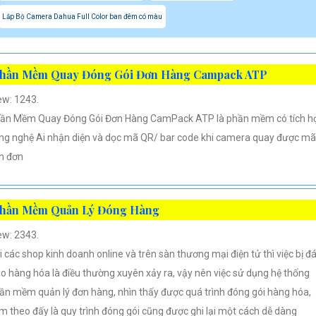
Lắp Bộ Camera Dahua Full Color ban đêm có màu
hần Mềm Quay Đóng Gói Đơn Hàng Campack ATP
ew: 1243.
ần Mềm Quay Đóng Gói Đơn Hàng CamPack ATP là phần mềm có tích h
ng nghệ Ai nhận diện và dọc mã QR/ bar code khi camera quay được mã
n đơn
hần Mềm Quản Lý Đóng Hàng
ew: 2343.
i các shop kinh doanh online và trên sàn thương mại điện tử thì việc bị đ
áo hàng hóa là điều thường xuyên xảy ra, vậy nên việc sử dụng hệ thống
ần mềm quản lý đơn hàng, nhìn thấy được quá trình đóng gói hàng hóa,
m theo đấy là quy trình đóng gói cũng được ghi lại một cách dễ dàng