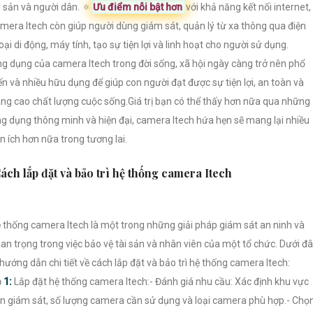
i sản và người dân. 🔅
Ưu điểm nỗi bật hơn
với khả năng kết nối internet,
mera Itech còn giúp người dùng giám sát, quản lý từ xa thông qua điện
oại di động, máy tính, tạo sự tiện lợi và linh hoạt cho người sử dụng.
g dụng của camera Itech trong đời sống, xã hội ngày càng trở nên phổ
ến và nhiều hữu dụng để giúp con người đạt được sự tiện lợi, an toàn và
ng cao chất lượng cuộc sống.Giá trị bạn có thể thấy hơn nữa qua những
g dụng thông minh và hiện đại, camera Itech hứa hẹn sẽ mang lại nhiều
ện ích hơn nữa trong tương lai.
ách lắp đặt và bảo trì hệ thống camera Itech
 thống camera Itech là một trong những giải pháp giám sát an ninh và
an trọng trong việc bảo vệ tài sản và nhân viên của một tổ chức. Dưới đ
 hướng dẫn chi tiết về cách lắp đặt và bảo trì hệ thống camera Itech:

1:
Lắp đặt hệ thống camera Itech:- Đánh giá nhu cầu: Xác định khu vực
n giám sát, số lượng camera cần sử dụng và loại camera phù hợp.- Chọ