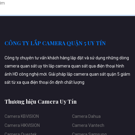
ềm
CÔNG TY LẮP CAMERA QUẬN 5 UY TÍN
Công ty chuyên tư vấn khách hàng lắp đặt và sử dụng những dòng
camera quan sát uy tín lắp camera quan sát qua điện thoại hình
ảnh HD công nghệ mới. Giải pháp lắp camera quan sát quận 5 giám
sát từ xa qua điện thoại ổn định chất lượng
Thương hiệu Camera Uy Tín
Camera KBVISION
Camera Dahua
Camera HIKVISION
Camera Vantech
Camera Questek
Camera Samsung