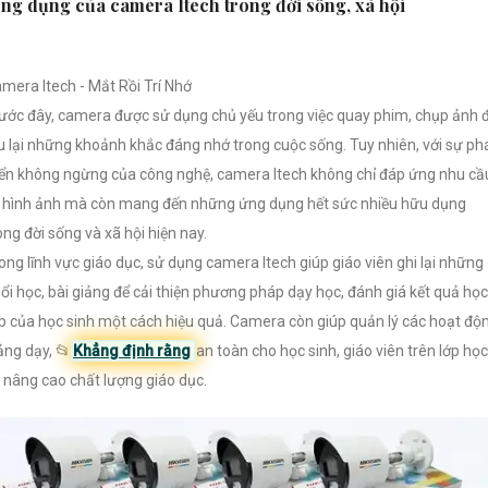
ng dụng của camera Itech trong đời sống, xã hội
mera Itech - Mắt Rồi Trí Nhớ
ước đây, camera được sử dụng chủ yếu trong việc quay phim, chụp ảnh 
u lại những khoảnh khắc đáng nhớ trong cuộc sống. Tuy nhiên, với sự ph
iển không ngừng của công nghệ, camera Itech không chỉ đáp ứng nhu cầ
 hình ảnh mà còn mang đến những ứng dụng hết sức nhiều hữu dụng
ong đời sống và xã hội hiện nay.
ong lĩnh vực giáo dục, sử dụng camera Itech giúp giáo viên ghi lại những
ổi học, bài giảng để cải thiện phương pháp dạy học, đánh giá kết quả học
p của học sinh một cách hiệu quả. Camera còn giúp quản lý các hoạt độ
ảng dạy, 📂
Khẳng định rằng
an toàn cho học sinh, giáo viên trên lớp học
 nâng cao chất lượng giáo dục.