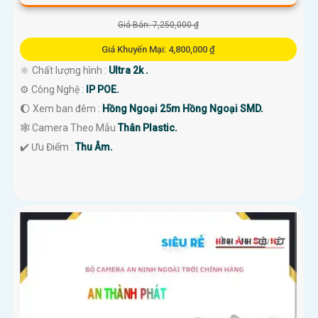
Giá Bán: 7,250,000 ₫
Giá Khuyến Mại: 4,800,000 ₫
🔆 Chất lượng hình :
Ultra 2k .
⚙ Công Nghệ :
IP POE.
🌔 Xem ban đêm :
Hồng Ngoại 25m Hồng Ngoại SMD.
🕸️ Camera Theo Mẫu
Thân Plastic.
️✔️ Ưu Điểm :
Thu Âm.