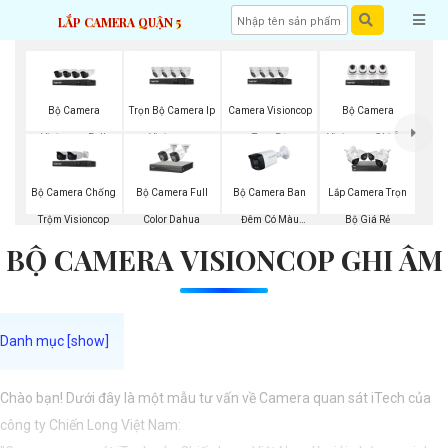
LẮP CAMERA QUẬN 5
Bộ Camera
Trọn Bộ Camera Ip
Camera Visioncop
Bộ Camera
Visioncop Full
Visioncop
Trọn Bộ
Visioncop Ghi Âm
Color
Bộ Camera Chống
Bộ Camera Full
Bộ Camera Ban
Lắp Camera Trọn
Trộm Visioncop
Color Dahua
Đêm Có Màu
Bộ Giá Rẻ
BỘ CAMERA VISIONCOP GHI ÂM
Kbvision
Chào bạn! Dưới đây là một mẫu tư vấn về Camera quan sát iTech của
công ty Chiến Long Việt Nam: