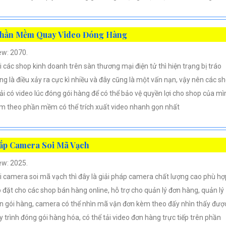
hần Mềm Quay Video Đóng Hàng
ew: 2070.
i các shop kinh doanh trên sàn thương mại điện tử thì hiện trạng bị tráo
ng là điều xảy ra cực kì nhiều và đây cũng là một vấn nạn, vậy nên các s
ải có video lúc đóng gói hàng để có thể bảo vệ quyền lợi cho shop của mì
m theo phần mềm có thể trích xuất video nhanh gọn nhất
ắp Camera Soi Mã Vạch
ew: 2025.
i camera soi mã vạch thì đây là giải pháp camera chất lượng cao phù hợ
p đặt cho các shop bán hàng online, hỗ trợ cho quản lý đơn hàng, quản lý
n gói hàng, camera có thể nhìn mã vận đơn kèm theo đấy nhìn thấy đượ
y trình đóng gói hàng hóa, có thể tải video đơn hàng trực tiếp trên phần