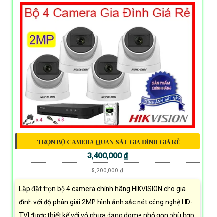
TRỌN BỘ CAMERA QUAN SÁT GIA ĐÌNH GIÁ RẺ
3,400,000 ₫
5,200,000 ₫
Lắp đặt trọn bộ 4 camera chính hãng HIKVISION cho gia
đình với độ phân giải 2MP hình ảnh sắc nét công nghệ HD-
TVI được thiết kế với vỏ nhựa dạng dome nhỏ gọn phù hợp