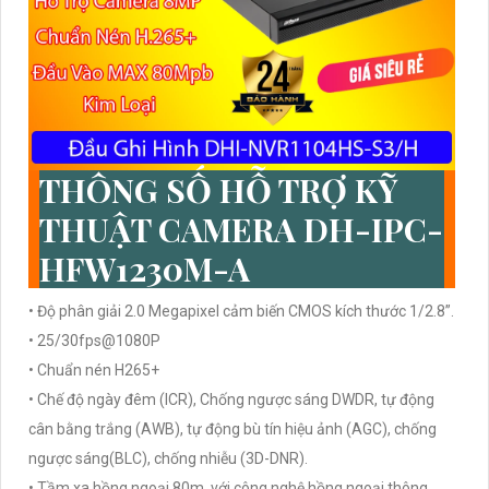
THÔNG SỐ HỖ TRỢ KỸ
THUẬT CAMERA DH-IPC-
HFW1230M-A
• Độ phân giải 2.0 Megapixel cảm biến CMOS kích thước 1/2.8”.
• 25/30fps@1080P
• Chuẩn nén H265+
• Chế độ ngày đêm (ICR), Chống ngược sáng DWDR, tự động
cân bằng trắng (AWB), tự động bù tín hiệu ảnh (AGC), chống
ngược sáng(BLC), chống nhiễu (3D-DNR).
• Tầm xa hồng ngoại 80m, với công nghệ hồng ngoại thông