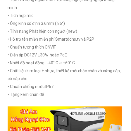
minh
• Tích hợp mic
• Ống kính cố định 3.6mm ( 86°)
• Tính năng Phát hiện con người (new)
• Hỗ trợ tên miền miễn phí Smartddns.tv và P2P
• Chuẩn tương thích ONVIF
• Điện áp DC12V ±30% hoặc PoE
• Nhiệt độ hoạt động : -40° C ~ +60° C.
• Chất liệu kim loại + nhựa, thiết kế mới chắc chắn và cứng cáp,
có nắp che.
• Chuẩn chống nước IP67
• Tặng kèm chân đế