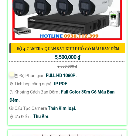
BỘ 4 CAMERA QUAN SÁT KHU PHỐ CÓ MÀU BAN ĐÊM
5,500,000 ₫
8,900,000 ₫
🦉 Độ Phân giải :
FULL HD 1080P .
⚙ Tích hợp công nghệ :
IP POE.
🌜 Khoảng Cách Ban Đêm :
Full Color 30m Có Màu Ban
Ðêm.
🎲 Cấu Tạo Camera
Thân Kim loại.
️👮 Ưu Điểm :
Thu Âm.