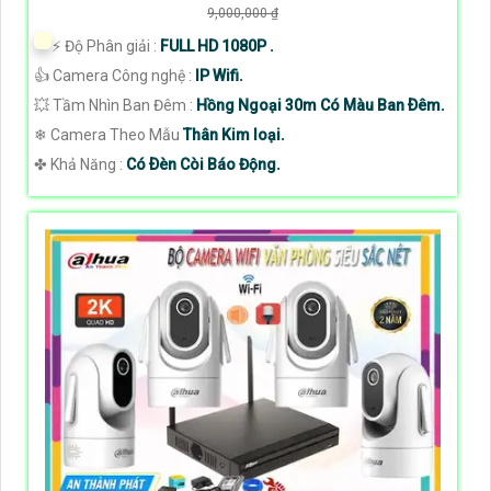
9,000,000 ₫
️⚡ Độ Phân giải :
FULL HD 1080P .
👍 Camera Công nghệ :
IP Wifi.
💥 Tầm Nhìn Ban Đêm :
Hồng Ngoại 30m Có Màu Ban Ðêm.
❄ Camera Theo Mẫu
Thân Kim loại.
️✤ Khả Năng :
Có Ðèn Còi Báo Động.