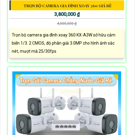
TRỌN BỘ CAMERA GIA ĐÌNH XOAY 360 GIÁ RẺ
3,800,000 ₫
4,500,000 ₫
Trọn bộ camera gia đình xoay 360 KX-A3W sở hữu cảm
biến 1/3. 2 CMOS, độ phân giải 3.0MP cho hình ảnh sắc
nét, mượt mà 25/30fps