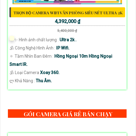
TRỌN BỘ CAMERA WIFI VĂN PHÒNG SIÊU NÉT ULTRA 2K
4,392,000 ₫
5,400,000 ₫
✨ Hình ảnh chất lượng :
Ultra 2k .
🕉️ Công Nghệ Hình Ảnh :
IP Wifi.
🔅 Tầm Nhìn Ban Đêm :
Hồng Ngoại 10m Hồng Ngoại
Smart IR.
🕉️ Loại Camera
Xoay 360.
️ლ Khả Năng :
Thu Âm.
GÓI CAMERA GIÁ RẺ BÁN CHẠY