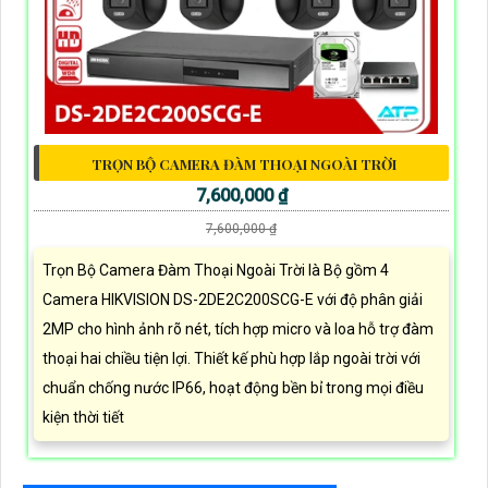
TRỌN BỘ CAMERA ĐÀM THOẠI NGOÀI TRỜI
7,600,000 ₫
7,600,000 ₫
Trọn Bộ Camera Đàm Thoại Ngoài Trời là Bộ gồm 4
Camera HIKVISION DS-2DE2C200SCG-E với độ phân giải
2MP cho hình ảnh rõ nét, tích hợp micro và loa hỗ trợ đàm
thoại hai chiều tiện lợi. Thiết kế phù hợp lắp ngoài trời với
chuẩn chống nước IP66, hoạt động bền bỉ trong mọi điều
kiện thời tiết