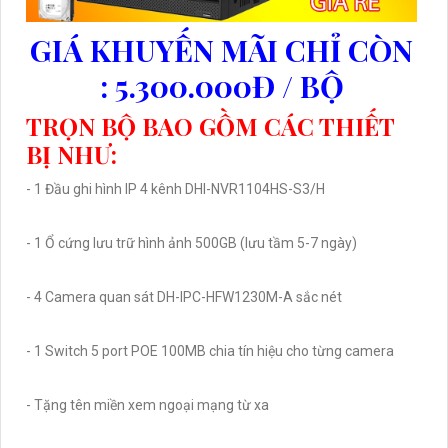
GIÁ KHUYẾN MÃI CHỈ CÒN
: 5.300.000Đ / BỘ
TRỌN BỘ BAO GỒM CÁC THIẾT
BỊ NHƯ:
- 1 Đầu ghi hình IP 4 kênh DHI-NVR1104HS-S3/H
- 1 Ổ cứng lưu trữ hình ảnh 500GB (lưu tầm 5-7 ngày)
- 4 Camera quan sát DH-IPC-HFW1230M-A sắc nét
- 1 Switch 5 port POE 100MB chia tín hiệu cho từng camera
- Tặng tên miền xem ngoại mạng từ xa