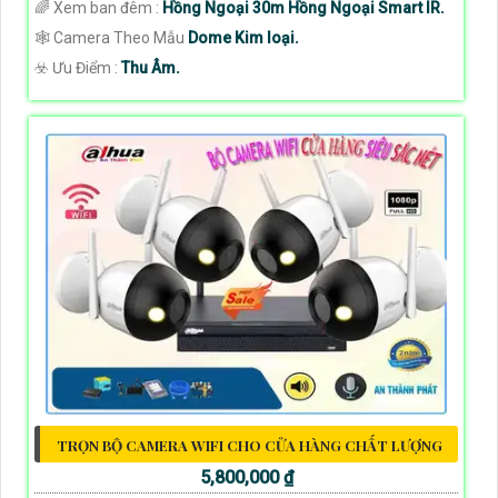
🌈 Xem ban đêm :
Hồng Ngoại 30m Hồng Ngoại Smart IR.
🕸️ Camera Theo Mẫu
Dome Kim loại.
️☣️ Ưu Điểm :
Thu Âm.
TRỌN BỘ CAMERA WIFI CHO CỬA HÀNG CHẤT LƯỢNG
5,800,000 ₫