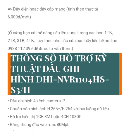
=> Dây điện hoặc dây cáp mạng (tính theo thực tế
6.000đ/mét)
(Ổ cứng bạn có thể nâng cấp lên dung lượng cao hơn 1TB,
2TB, 3TB, 4TB,...tùy theo nhu cầu của bạn hãy liên hệ hotline :
0938.112.399 để được tư vấn thêm)
THÔNG SỐ HỖ TRỢ KỸ
THUẬT ĐẦU GHI
HÌNH DHI-NVR1104HS-
S3/H
• Đầu ghi hình 4 kênh camera IP.
• Chuẩn nén hình ảnh H.265+/H.264 với hai luồng dữ liệu.
• Hỗ trợ hiển thị 1CH 8M hoặc 4CH 1080P.
• Băng thông đầu vào max 80Mpb.