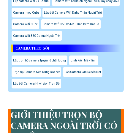
Lắp camera Wifi 2k Dahua
Camera Wifi Kbvision Ngoài Trời Quay Xoay 360
Camera Imou Cube
Lắp Đặt Camera Wifi Dahu Thân Ngoài Trời
Camera Wifi Cube
Camera Wifi 360 Có Màu Ban Đêm Dahua
Camera Wifi 360 Dahua Ngoài Trời
CAMERA THEO GÓI
Lắp trọn bộ camera Ip giá rẻ chất lượng
Linh Kiện Máy Tính
Trọn Bộ Camera Nên Dùng sắc nét
Lắp Camera Giá Rẻ Sắc Nét
Lắp Đặt Camera Hikvision Trọn Bộ
GIỚI THIỆU TRỌN BỘ
CAMERA NGOÀI TRỜI CÓ