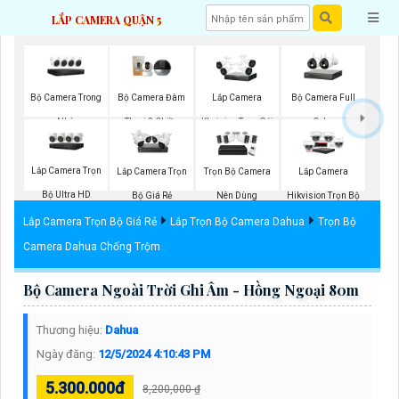
LẮP CAMERA QUẬN 5
Bộ Camera Trong
Bộ Camera Full
Bộ Camera Đàm
Lắp Camera
Nhà
Color
Thoại 2 Chiều
Kbvision Trọn Gói
Lắp Camera Trọn
Lắp Camera Trọn
Trọn Bộ Camera
Lắp Camera
Bộ Ultra HD
Bộ Giá Rẻ
Nên Dùng
Hikvision Trọn Bộ
Lắp Camera Trọn Bộ Giá Rẻ
Lắp Trọn Bộ Camera Dahua
Trọn Bộ
Camera Dahua Chống Trộm
Bộ Camera Ngoài Trời Ghi Âm - Hồng Ngoại 80m
Thương hiệu:
Dahua
Ngày đăng:
12/5/2024 4:10:43 PM
5.300.000đ
8,200,000 ₫