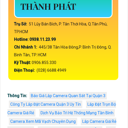
THÀNH PHÁT
Trụ Sở:
51 Lũy Bán Bích, P. Tân Thới Hòa, Q.Tân Phú,
TP.HCM
Hotline: 0938.11.23.99
Chi Nhánh 1:
445/38 Tân Hòa Đông,P. Bình Trị Đông, Q.
Bình Tân, TP. HCM
Kỹ Thuật:
0906.855.330
Điện Thoại:
(028) 6688.4949
Thông Tin:
Báo Giá Lắp Camera Quan Sát Tại Quận 3
Công Ty Lắp Đặt Camera Quận 3 Uy Tín
Lắp Đặt Trọn Bộ
Camera Giá Rẻ
Dịch Vụ Bảo Trì Hệ Thống Mạng Tần Bình
Camera Xem Mã Vạch Chuyên Dụng
Lắp Camera Giá Rẻ