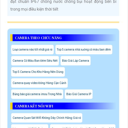
đạt chuẩn IP67 chống nước chống bụi hoạt động bền bỉ
trong mọi điều kiện thời tiết
CAMERA THEO CHỨC NĂNG
Loại camera nào tốt nhất giá rẻ
Top 5 camera nhà xưởng có màu ban đêm
Camera Có Màu Ban Đêm Siêu Nét
Báo Giá Lắp Camera
Top 5 Camera Cho Kho Hàng Nên Dùng
Camera quay video Đóng Hàng Cận Cảnh
Bảng báo giá camera imou Trong Nhà
Báo Giá Camera IP
CAMERA KẾT NỐI WIFI
Camera Quan Sát Wifi Không Dây Chính Hãng Giá rẻ