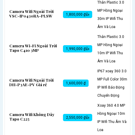
Thân Plastic 3.0
MP Hồng Ngoại
Camera Wifi Ngoài Trời
1,800,000 ₫👍
VSC-IP0430RA-PLSW
30m IP Wifi Thu
Âm Và Loa
Thân Plastic 3.0
MP Hồng Ngoại
Camera Wi-Fi Ngoài Trời
1,990,000 ₫👍
Tapo C410 3MP
10m IP Wifi Thu
Âm Và Loa
IP67 xoay 360 3.0
MP Full Color 30m
Camera Wifi Ngoài Trời
1,600,000 ₫
DH-P3AE-PV Giá rẻ
IP Wifi Báo Động
Chuyển Động
Xoay 360 4.0 MP
Hồng Ngoại 10m
Camera Wifi Không Dây
2,550,000 ₫👍
Tapo C225
IP Wifi Thu Âm Và
Loa