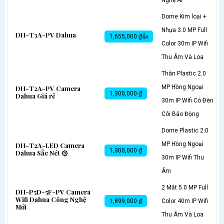
Dome Kim loại +
Nhựa 3.0 MP Full
DH-T3A-PV Dahua
1,655,000 ₫👍
Color 30m IP Wifi
Thu Âm Và Loa
Thân Plastic 2.0
MP Hồng Ngoại
DH-T2A-PV Camera
1,300,000 ₫
Dahua Giá rẻ
30m IP Wifi Có Ðèn
Còi Báo Động
Dome Plastic 2.0
MP Hồng Ngoại
DH-T2A-LED Camera
1,300,000 ₫
Dahua Sắc Nét ۞
30m IP Wifi Thu
Âm
2 Mắt 5.0 MP Full
DH-P5D-5F-PV Camera
Wifi Dahua Công Nghệ
1,899,000 ₫
Color 40m IP Wifi
Mới
Thu Âm Và Loa