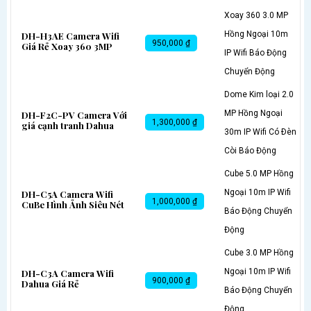
Xoay 360 3.0 MP
Hồng Ngoại 10m
DH-H3AE Camera Wifi
950,000 ₫
Giá Rẻ Xoay 360 3MP
IP Wifi Báo Động
Chuyển Động
Dome Kim loại 2.0
MP Hồng Ngoại
DH-F2C-PV Camera Với
1,300,000 ₫
giá cạnh tranh Dahua
30m IP Wifi Có Ðèn
Còi Báo Động
Cube 5.0 MP Hồng
Ngoại 10m IP Wifi
DH-C5A Camera Wifi
1,000,000 ₫
CuBe Hình Ảnh Siêu Nét
Báo Động Chuyển
Động
Cube 3.0 MP Hồng
Ngoại 10m IP Wifi
DH-C3A Camera Wifi
900,000 ₫
Dahua Giá Rẻ
Báo Động Chuyển
Động