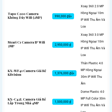
Xoay 360 2.0 MP
Hồng Ngoại 10m
Tapo C200 Camera
990,000 ₫👍
Không Dây Wifi (2MP)
IP Wifi Thu Âm Và
Loa
Xoay 360 3.0 MP
Hồng Ngoại 10m
Meari C1 Camera IP Wifi
2,950,000 ₫
3MP
IP Wifi Thu Âm Và
Loa
Thân Plastic 4.0
MP Hồng Ngoại
KX-WF41 Camera Giá Rẻ
1,376,000 ₫👍
KBvision
30m IP Wifi Thu
Âm
Dome Plastic 4.0
MP Full Color 30m
KX-C42L Camera Giá Rẻ
1,500,000 ₫
Lắp Trong Nhà 4MP
IP Wifi Thu Âm Và
Loa