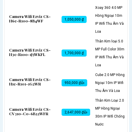
Xoay 360 4.0 MP
Hồng Ngoại 10m
Camera Wifi Ezviz CS-
1,050,000 ₫
H6c-R100-8B4WF
IP Wifi Thu Âm Và
Loa
Thân Kim loại 5.0
MP Full Color 30m
Camera Wifi Ezviz CS-
1,700,000 ₫
H3c-R100-1J5WKFL
IP Wifi Thu Âm Và
Loa
Cube 2.0 MP Hồng
Camera Wifi Ezviz CS-
950,000 ₫👍
Ngoại 10m IP Wifi
H1c-R101-1G2WR
Thu Âm Và Loa
Thân Kim Loại 2.0
MP Hồng Ngoại
Camera Wifi Ezviz CS-
2,647,000 ₫👍
CV310-C0-6B22WFR
30m IP Wifi Chống
Nước