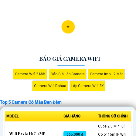
BÁO GIÁ CAMERA WIFI
Camera Wifi 2 Mắt
Báo Giá Lắp Camera
Camera Imou 2 Mắt
Camera Wifi Dahua
Lắp Camera Wifi 2K
Top 5 Camera Có Màu Ban Đêm
'
MODEL
GIÁ HÃNG
THÔNG SỐ CHÍNH
Cube 2.0 MP Full
Wifi Ezviz H1C 2MP
665,000 ₫
Color 15m IP Wifi