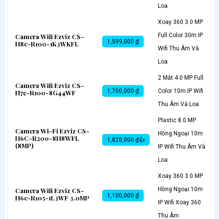
Loa
Xoay 360 3.0 MP
Full Color 30m IP
Camera Wifi Ezviz CS-
1,599,000 ₫
H8c-R100-1K3WKFL
Wifi Thu Âm Và
Loa
2 Mắt 4.0 MP Full
Camera Wifi Ezviz CS-
1,700,000 ₫
Color 10m IP Wifi
H7c-R100-8G44WF
Thu Âm Và Loa
Plastic 8.0 MP
Camera Wi-Fi Ezviz CS-
Hồng Ngoại 10m
H6C-R200-8H8WFL
1,828,000 ₫👍
(8MP)
IP Wifi Thu Âm Và
Loa
Xoay 360 3.0 MP
Hồng Ngoại 10m
Camera Wifi Ezviz CS-
1,100,000 ₫
H6c-R105-1L3WF 3.0MP
IP Wifi Xoay 360
Thu Âm