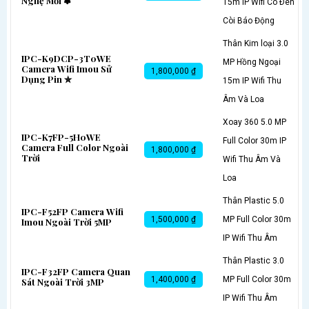
Nghệ Mới ✽
15m IP Wifi Có Ðèn
Còi Báo Động
Thân Kim loại 3.0
IPC-K9DCP-3T0WE
MP Hồng Ngoại
Camera Wifi Imou Sử
1,800,000 ₫
Dụng Pin ✮
15m IP Wifi Thu
Âm Và Loa
Xoay 360 5.0 MP
IPC-K7FP-5H0WE
Full Color 30m IP
Camera Full Color Ngoài
1,800,000 ₫
Trời
Wifi Thu Âm Và
Loa
Thân Plastic 5.0
IPC-F52FP Camera Wifi
1,500,000 ₫
MP Full Color 30m
Imou Ngoài Trời 5MP
IP Wifi Thu Âm
Thân Plastic 3.0
IPC-F32FP Camera Quan
1,400,000 ₫
MP Full Color 30m
Sát Ngoài Trời 3MP
IP Wifi Thu Âm