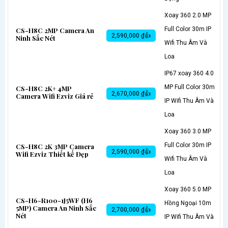
Xoay 360 2.0 MP
Full Color 30m IP
CS-H8C 2MP Camera An
2,590,000 ₫👍
Ninh Sắc Nét
Wifi Thu Âm Và
Loa
IP67 xoay 360 4.0
MP Full Color 30m
CS-H8C 2K+ 4MP
2,670,000 ₫👍
Camera Wifi Ezviz Giá rẻ
IP Wifi Thu Âm Và
Loa
Xoay 360 3.0 MP
Full Color 30m IP
CS-H8C 2K 3MP Camera
2,590,000 ₫👍
Wifi Ezviz Thiết kế Đẹp
Wifi Thu Âm Và
Loa
Xoay 360 5.0 MP
CS-H6-R100-1J5WF (H6
Hồng Ngoại 10m
5MP) Camera An Ninh Sắc
2,700,000 ₫👍
Nét
IP Wifi Thu Âm Và