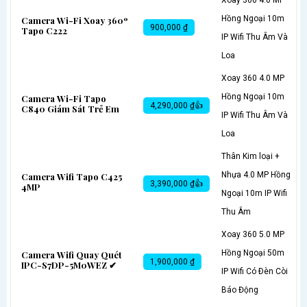
Hồng Ngoại 10m
Camera Wi-Fi Xoay 360º
900,000 ₫
Tapo C222
IP Wifi Thu Âm Và
Loa
Xoay 360 4.0 MP
Hồng Ngoại 10m
Camera Wi-Fi Tapo
4,290,000 ₫👍
C840 Giám Sát Trẻ Em
IP Wifi Thu Âm Và
Loa
Thân Kim loại +
Nhựa 4.0 MP Hồng
Camera Wifi Tapo C425
3,390,000 ₫👍
4MP
Ngoại 10m IP Wifi
Thu Âm
Xoay 360 5.0 MP
Hồng Ngoại 50m
Camera Wifi Quay Quét
1,900,000 ₫
IPC-S7DP-5M0WEZ ✔
IP Wifi Có Ðèn Còi
Báo Động