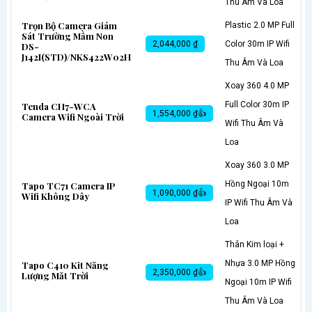
Thu Âm Và Loa
Trọn Bộ Camera Giám
Plastic 2.0 MP Full
Sát Trường Mầm Non
2,044,000 ₫
Color 30m IP Wifi
DS-
J142I(STD)/NKS422W02H
Thu Âm Và Loa
Xoay 360 4.0 MP
Full Color 30m IP
Tenda CH7-WCA
1,554,000 ₫👍
Camera Wifi Ngoài Trời
Wifi Thu Âm Và
Loa
Xoay 360 3.0 MP
Hồng Ngoại 10m
Tapo TC71 Camera IP
1,090,000 ₫👍
Wifi Không Dây
IP Wifi Thu Âm Và
Loa
Thân Kim loại +
Nhựa 3.0 MP Hồng
Tapo C410 Kit Năng
2,350,000 ₫👍
Lượng Măt Trời
Ngoại 10m IP Wifi
Thu Âm Và Loa