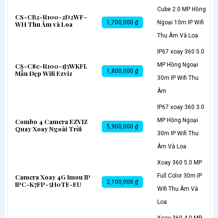
Cube 2.0 MP Hồng
CS-CB2-R100-2D2WF-
1,700,000 ₫
Ngoại 10m IP Wifi
WH Thu Âm và Loa
Thu Âm Và Loa
IP67 xoay 360 5.0
MP Hồng Ngoại
CS-C8c-R100-1J5WKFL
1,800,000 ₫
Mẫu Đẹp Wifi Ezviz
30m IP Wifi Thu
Âm
IP67 xoay 360 3.0
MP Hồng Ngoại
Combo 4 Camera EZVIZ
5,900,000 ₫
Quay Xoay Ngoài Trời
30m IP Wifi Thu
Âm Và Loa
Xoay 360 5.0 MP
Full Color 30m IP
Camera Xoay 4G Imou IP
2,100,000 ₫
IPC-K7FP-5H0TE-EU
Wifi Thu Âm Và
Loa
Xoay 360 4.0 MP