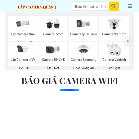
LẮP CAMERA QUẬN 5
Lắp Camera Ban
Camera Zoom
Camera Ip Uniview
Camera Starlight
Đêm Có Màu UNV
Uniview
Uniview
Lắp Camera UNV
Camera Samsung
Camera UNV 4K
Camera Vantech
Full Hd 1080P
Chất Lượng 4K
Siêu Nét
Starlight
BÁO GIÁ CAMERA WIFI