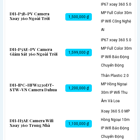
IP67 xoay 360 5.0
MP Full Color 30m
DH-P5B-PV Camera
1,500,000 ₫
Xoay 360 Ngoài Trời
IP Wifi Công Nghệ
AI
IP67 xoay 360 5.0
MP Full Color 30m
DH-P5AE-PV Camera
1,599,000 ₫
Giám Sát 360 Ngoài Trời
IP Wifi Báo Động
Chuyển Động
Thân Plastic 2.0
MP Hồng Ngoại
DH-IPC-HFW1230DT-
1,200,000 ₫
STW-VN Camera Dahua
30m IP Wifi Thu
Âm Và Loa
Xoay 360 5.0 MP
Hồng Ngoại 10m
DH-H5AE Camera Wifi
1,100,000 ₫
Xoay 360 Trong Nhà
IP Wifi Báo Động
Chuyển Động