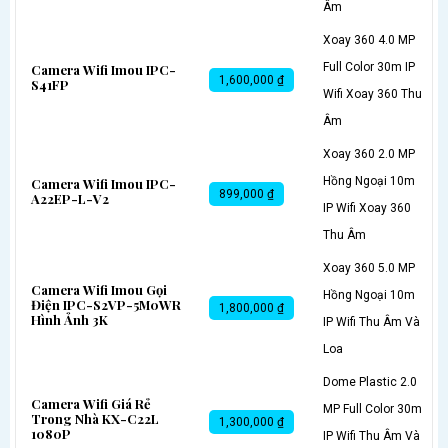
Âm
Xoay 360 4.0 MP
Full Color 30m IP
Camera Wifi Imou IPC-
1,600,000 ₫
S41FP
Wifi Xoay 360 Thu
Âm
Xoay 360 2.0 MP
Hồng Ngoại 10m
Camera Wifi Imou IPC-
899,000 ₫
A22EP-L-V2
IP Wifi Xoay 360
Thu Âm
Xoay 360 5.0 MP
Camera Wifi Imou Gọi
Hồng Ngoại 10m
Điện IPC-S2VP-5M0WR
1,800,000 ₫
Hình Ảnh 3K
IP Wifi Thu Âm Và
Loa
Dome Plastic 2.0
Camera Wifi Giá Rẻ
MP Full Color 30m
Trong Nhà KX-C22L
1,300,000 ₫
1080P
IP Wifi Thu Âm Và