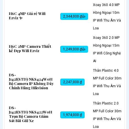
Xoay 360 4.0 MP
Hồng Ngoại 10m
H6C 4MP Giá rẻ Wifi
2,344,000 ₫👍
Ezviz ✨
IP Wifi Thu Âm Và
Loa
Xoay 360 2.0 MP
Hồng Ngoại 15m
H6C 2MP Camera Thiết
1,249,000 ₫👍
kế Đẹp Wifi Ezviz
IP Wifi Công Nghệ
AI
Thân Plastic 4.0
DS-
MP Full Color 30m
J142I(STD)/NKS424W0H
2,247,000 ₫
Bộ Camera IP Không Dây
IP Wifi Thu Âm Và
Chính Hãng Hikvision
Loa
Thân Plastic 2.0
DS-
MP Full Color 30m
J142I(STD)/NKS422W0H
1,974,000 ₫
Trọn Bộ Camera Giám
IP Wifi Thu Âm Và
Sát Bãi Giữ Xe
Loa