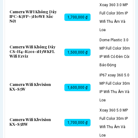
Xoay 360 3.0 MP
Camera WIFI Không Dây
Full Color 30m IP
IPC-K7FP-3H0WE Sắc
1,700,000 ₫
Nét
Wifi Thu Âm Và
Loa
Dome Plastic 3.0
Camera Wifi Không Dây
MP Full Color 30m
CS-H4-R201-1H3WKFL
1,500,000 ₫
Wifi Ezviz
IP Wifi Có Ðèn Còi
Báo Động
IP67 xoay 360 5.0
MP Full Color 30m
Camera Wifi Kbvision
1,600,000 ₫
KX-S5W
IP Wifi Thu Âm Và
Loa
Xoay 360 5.0 MP
Full Color 30m IP
Camera Wifi Kbvision
1,700,000 ₫
KX-S5BW
Wifi Thu Âm Và
Loa