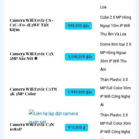
Loa
Cube 2.0 MP Hồng
Camera Wifi Ezviz CS-
C1C-F0-1E2WF Tiết
990,000 ₫👍
Ngoại 10m IP Wifi
Kiệm
Thu Âm Và Loa
Dome Kim loại 2.0
MP Hồng Ngoại
Camera Wifi Ezviz C3X
3,590,000 ₫👍
2MP Sắc Nét ❇
30m IP Wifi Thu
Âm
Thân Plastic 3.0
MP Full Color 30m
Camera Wifi Ezviz C3TN
1,999,000 ₫👍
2K 3MP Color
IP Wifi Công Nghệ
AI
Thân Plastic 2.0
MP Full Color 30m
Camera Wifi Ezviz C3N
910,000 ₫
1080P
IP Wifi Công Nghệ