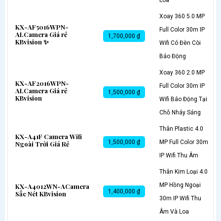
Xoay 360 5.0 MP
KX-AF5016WPN-
Full Color 30m IP
ALCamera Giá rẻ
1,700,000 ₫
KBvision ✨
Wifi Có Đèn Còi
Báo Động
Xoay 360 2.0 MP
KX-AF2016WPN-
Full Color 30m IP
ALCamera Giá rẻ
1,500,000 ₫
KBvision
Wifi Báo Động Tại
Chỗ Nháy Sáng
Thân Plastic 4.0
KX-A41F Camera Wifi
1,500,000 ₫
MP Full Color 30m
Ngoài Trời Giá Rẻ
IP Wifi Thu Âm
Thân Kim Loại 4.0
MP Hồng Ngoại
KX-A4012WN-ACamera
1,400,000 ₫
Sắc Nét KBvision
30m IP Wifi Thu
Âm Và Loa