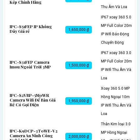
Kép Chính Hãng
Thu Âm Và Loa
IP67 xoay 360 5.0
MP Full Color 20m
IPC-S51FEP IP Không
1,650,000 ₫
Dây Giá rẻ
IP Wifi Báo Động
Chuyển Động
IP67 xoay 360 3.0
MP Full Color 20m
IPC-S31FEP Camera
1,500,000 ₫
Imou Ngoài Trời 3MP
IP Wifi Thu Âm Và
Loa
Xoay 360 5.0 MP
IPC-S2VBP-5M0WR
Hồng Ngoại 10m
Camera Wifi Để Bàn Giá
1,950,000 ₫
Rẻ Có Gọi Điện
IP Wifi Thu Âm Và
Loa
Thân Kim loại 3.0
IPC-K9DCP-3T0WE-V2
MP Hồng Ngoại
Camera An Ninh Công
2,000,000 ₫