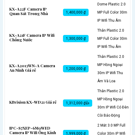
Dome Plastic 2.0
KX-A22F Camera IP
1,400,000 ₫
MP Full Color 30m
Quan Sát Trong Nhà
IP Wifi Thu Âm
Thân Plastic 2.0
KX-A21F Camera IP Wifi
1,300,000 ₫
MP Full Color 30m
Chống Nước
IP Wifi Thu Âm
Thân Plastic 2.0
MP Hồng Ngoại
KX-A2013WN-A Camera
1,200,000 ₫
An Ninh Giá rẻ
30m IP Wifi Thu
Âm Và Loa
Thân Plastic 2.0
MP Hồng Ngoại
KBvision KX-WD21 Giá rẻ
1,312,000 ₫👍
30m IP Wifi Có Ðèn
Còi Báo Động
2 Mắt 3.0 MP Full
IPC-S7XEP-6M0WED
Camera IP Wifi Ống Kính
1,999,000 ₫
Color 30m IP Wifi