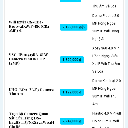
Thu Âm Và Loa
Dome Plastic 2.0
Wifi Ezviz CS-CB2-
MP Hồng Ngoại
R100-2D2WF-BK (CB2
2,199,000 ₫👍
2MP) ✲
20m IP Wifi Công
Nghệ AI
Xoay 360 4.0 MP
VSC-IP00415RA-SLW
Hồng Ngoại Siêu
Camera VISIONCOP
1,890,000 ₫
(4MP)
Xa IP Wifi Thu Âm
Và Loa
Dome Kim loại 2.0
MP Hồng Ngoại
UHO-BOA-M2F3 Camera
1,199,000 ₫
Thu Âm
30m IP Wifi Thu
Âm
Trọn Bộ Camera Quan
Plastic 4.0 MP Full
Sát Cửa Hàng DS-
2,247,000 ₫
Color 30m IP Wifi
J142I(STD)/NKS424W02H
Giá Rẻ