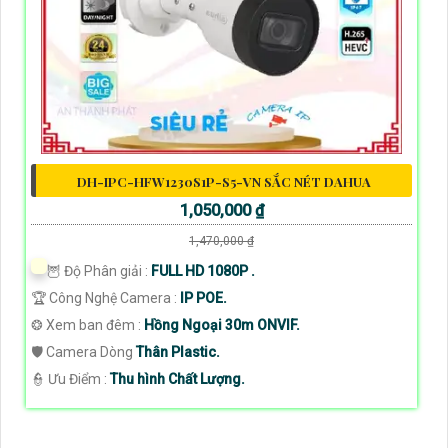
DH-IPC-HFW1230S1P-S5-VN SẮC NÉT DAHUA
1,050,000 ₫
1,470,000 ₫
🦉 Độ Phân giải :
FULL HD 1080P .
🏆 Công Nghệ Camera :
IP POE.
❂ Xem ban đêm :
Hồng Ngoại 30m ONVIF.
🛡 Camera Dòng
Thân Plastic.
️👮 Ưu Điểm :
Thu hình Chất Lượng.