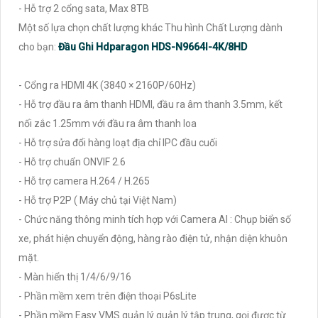
- Hỗ trợ 2 cổng sata, Max 8TB
Một số lựa chọn chất lượng khác Thu hình Chất Lượng dành
cho bạn:
Đầu Ghi Hdparagon HDS-N9664I-4K/8HD
- Cổng ra HDMI 4K (3840 × 2160P/60Hz)
- Hỗ trợ đầu ra âm thanh HDMI, đầu ra âm thanh 3.5mm, kết
nối zắc 1.25mm với đầu ra âm thanh loa
- Hỗ trợ sửa đổi hàng loạt địa chỉ IPC đầu cuối
- Hỗ trợ chuẩn ONVIF 2.6
- Hỗ trợ camera H.264 / H.265
- Hỗ trợ P2P ( Máy chủ tại Việt Nam)
- Chức năng thông minh tích hợp với Camera AI : Chụp biển số
xe, phát hiện chuyển động, hàng rào điện tử, nhận diện khuôn
mặt.
- Màn hiển thị 1/4/6/9/16
- Phần mềm xem trên điện thoại P6sLite
- Phần mềm Easy VMS quản lý quản lý tập trung, gọi được từ