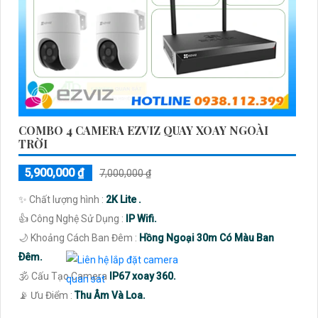
COMBO 4 CAMERA EZVIZ QUAY XOAY NGOÀI
TRỜI
5,900,000 ₫
7,000,000 ₫
✨ Chất lượng hình :
2K Lite .
👍 Công Nghệ Sử Dụng :
IP Wifi.
🌙 Khoảng Cách Ban Đêm :
Hồng Ngoại 30m Có Màu Ban
Ðêm.
🕉️ Cấu Tạo Camera
IP67 xoay 360.
️📡 Ưu Điểm :
Thu Âm Và Loa.