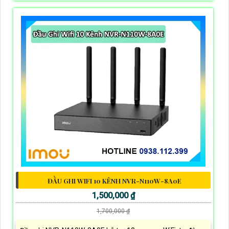
ĐẦU GHI WIFI 10 KÊNH NVR-N110W-8A0E
1,500,000 ₫
1,700,000 ₫