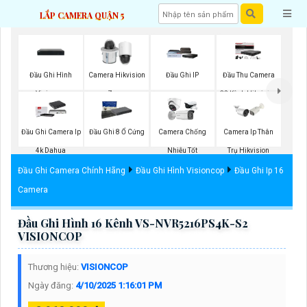
LẮP CAMERA QUẬN 5
Đầu Ghi Hình
Camera Hikvision
Đầu Ghi IP
Đầu Thu Camera
Visioncop
Zoom
32 Kênh Hikvision
Đầu Ghi Camera Ip
Đầu Ghi 8 Ổ Cứng
Camera Chống
Camera Ip Thân
4k Dahua
Nhiễu Tốt
Trụ Hikvision
Đầu Ghi Camera Chính Hãng
Đầu Ghi Hình Visioncop
Đầu Ghi Ip 16
Camera
Đầu Ghi Hình 16 Kênh VS-NVR5216PS4K-S2
VISIONCOP
Thương hiệu:
VISIONCOP
Ngày đăng:
4/10/2025 1:16:01 PM