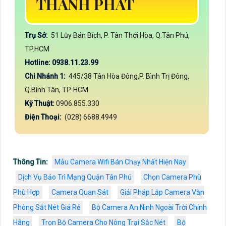
THÀNH PHÁT
Trụ Sở:
51 Lũy Bán Bích, P. Tân Thới Hòa, Q.Tân Phú,
TP.HCM
Hotline: 0938.11.23.99
Chi Nhánh 1:
445/38 Tân Hòa Đông,P. Bình Trị Đông,
Q.Bình Tân, TP. HCM
Kỹ Thuật:
0906.855.330
Điện Thoại:
(028) 6688.4949
Thông Tin:
Mẫu Camera Wifi Bán Chạy Nhất Hiện Nay
Dịch Vụ Bảo Trì Mạng Quận Tân Phú
Chọn Camera Phù
Phù Hợp
Camera Quan Sát
Giải Pháp Lắp Camera Văn
Phòng Sắt Nét Giá Rẻ
Bộ Camera An Ninh Ngoài Trời Chính
Hãng
Trọn Bộ Camera Cho Nông Trại Sắc Nét
Bộ