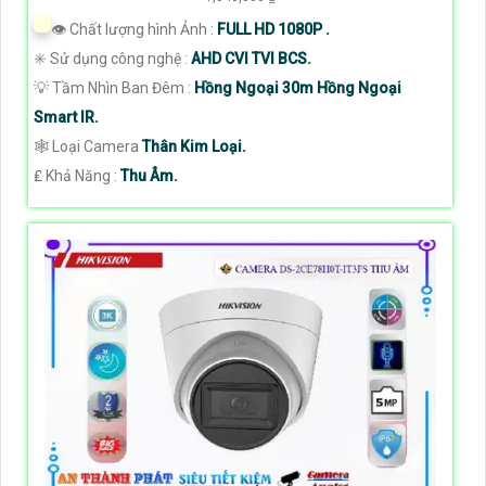
👁 Chất lượng hình Ảnh :
FULL HD 1080P .
✳️ Sử dụng công nghệ :
AHD CVI TVI BCS.
💡 Tầm Nhìn Ban Đêm :
Hồng Ngoại 30m Hồng Ngoại
Smart IR.
🕸️ Loại Camera
Thân Kim Loại.
️₤ Khả Năng :
Thu Âm.