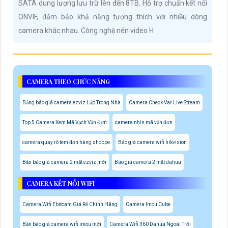
SATA dung lượng lưu trữ lên đến 8TB. Hỗ trợ chuẩn kết nối
ONVIF, đảm bảo khả năng tương thích với nhiều dòng
camera khác nhau. Công nghệ nén video H
CAMERA THEO CHỨC NĂNG
Bảng báo giá camera ezviz Lắp Trong Nhà
Camera Check Var Live Stream
Top 5 Camera Xem Mã Vạch Vận Đơn
camera nhìn mã vận đơn
camera quay rõ tem đơn hàng shoppe
Báo giá camera wifi hikvision
Bản báo giá camera 2 mắt ezviz mới
Báo giá camera 2 mắt dahua
CAMERA KẾT NỐI WIFI
Camera Wifi Ebitcam Giá Rẻ Chính Hãng
Camera Imou Cube
Bản báo giá camera wifi imou mới
Camera Wifi 360 Dahua Ngoài Trời