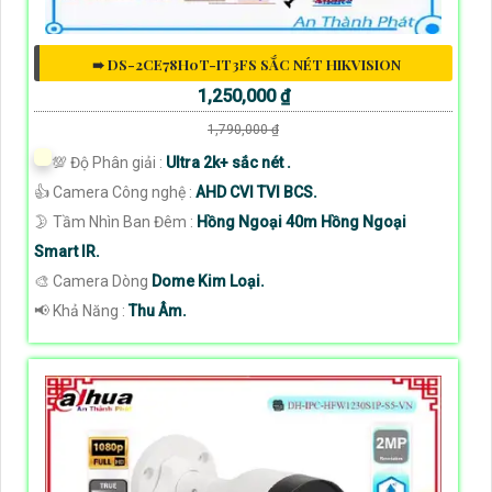
➠ DS-2CE78H0T-IT3FS SẮC NÉT HIKVISION
1,250,000 ₫
1,790,000 ₫
💯 Độ Phân giải :
Ultra 2k+ sắc nét .
👍 Camera Công nghệ :
AHD CVI TVI BCS.
🌛 Tầm Nhìn Ban Đêm :
Hồng Ngoại 40m Hồng Ngoại
Smart IR.
🎨 Camera Dòng
Dome Kim Loại.
️📢 Khả Năng :
Thu Âm.