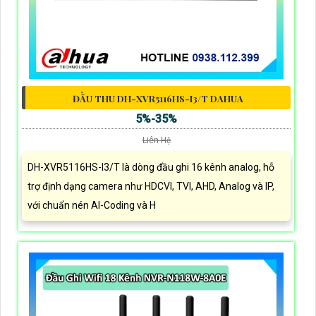
ĐẦU THU DH-XVR5116HS-I3/T DAHUA
5%-35%
Liên Hệ
DH-XVR5116HS-I3/T là dòng đầu ghi 16 kênh analog, hỗ
trợ định dạng camera như HDCVI, TVI, AHD, Analog và IP,
với chuẩn nén AI-Coding và H