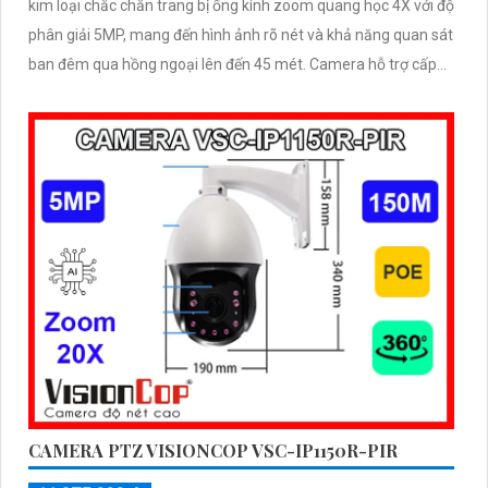
kim loại chắc chắn trang bị ống kính zoom quang học 4X với độ
phân giải 5MP, mang đến hình ảnh rõ nét và khả năng quan sát
ban đêm qua hồng ngoại lên đến 45 mét. Camera hỗ trợ cấp
nguồn qua POE, đạt tiêu chuẩn IP66 chống nước, bụi và IK10
chống va đập, đảm bảo hoạt động ổn định trong các điều kiện
môi trường khắc nghiệt
CAMERA PTZ VISIONCOP VSC-IP1150R-PIR