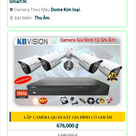
Smart IR.
🛡 Camera Theo Mẫu
Dome Kim loại.
️👮 Đặt Điểm :
Thu Âm.
LẮP CAMERA QUAN SÁT GIA ĐÌNH CÓ GHI ÂM
676,000 ₫
1,040,000 ₫