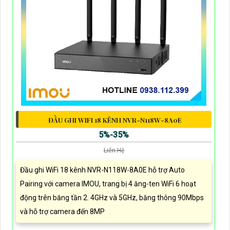
ĐẦU GHI WIFI 18 KÊNH NVR-N118W-8A0E
5%-35%
Liên Hệ
Đầu ghi WiFi 18 kênh NVR-N118W-8A0E hỗ trợ Auto
Pairing với camera IMOU, trang bị 4 ăng-ten WiFi 6 hoạt
động trên băng tần 2. 4GHz và 5GHz, băng thông 90Mbps
và hỗ trợ camera đến 8MP