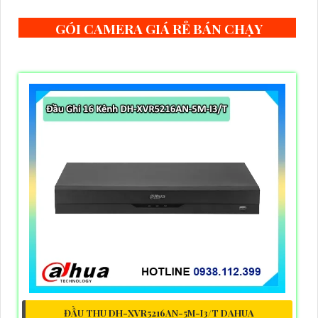
GÓI CAMERA GIÁ RẺ BÁN CHẠY
ĐẦU THU DH-XVR5216AN-5M-I3/T DAHUA