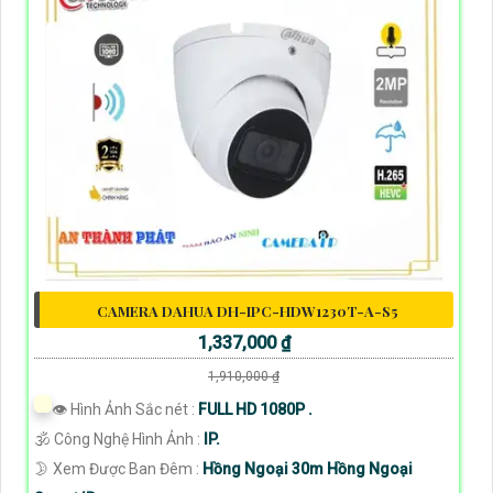
CAMERA DAHUA DH-IPC-HDW1230T-A-S5
1,337,000 ₫
1,910,000 ₫
👁 Hình Ảnh Sắc nét :
FULL HD 1080P .
🕉️ Công Nghệ Hình Ảnh :
IP.
🌛 Xem Được Ban Đêm :
Hồng Ngoại 30m Hồng Ngoại