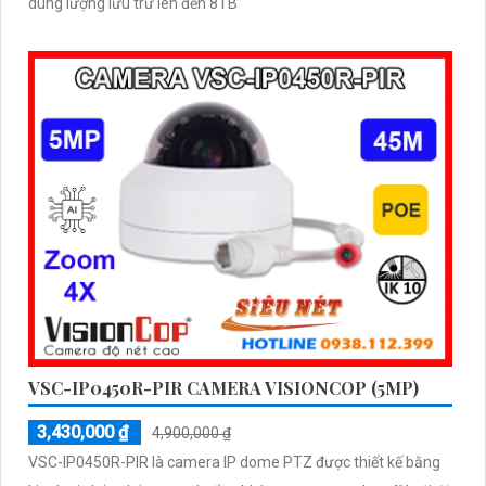
dung lượng lưu trữ lên đến 8TB
VSC-IP0450R-PIR CAMERA VISIONCOP (5MP)
3,430,000 ₫
4,900,000 ₫
VSC-IP0450R-PIR là camera IP dome PTZ được thiết kế bằng