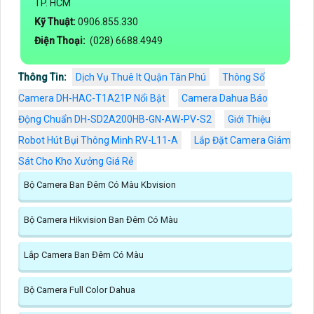
TP. HCM
Kỹ Thuật:
0906.855.330
Điện Thoại:
(028) 6688.4949
Thông Tin:
Dịch Vụ Thuê It Quận Tân Phú
Thông Số
Camera DH-HAC-T1A21P Nổi Bật
Camera Dahua Báo
Động Chuẩn DH-SD2A200HB-GN-AW-PV-S2
Giới Thiệu
Robot Hút Bụi Thông Minh RV-L11-A
Lắp Đặt Camera Giám
Sát Cho Kho Xưởng Giá Rẻ
Bộ Camera Ban Đêm Có Màu Kbvision
Bộ Camera Hikvision Ban Đêm Có Màu
Lắp Camera Ban Đêm Có Màu
Bộ Camera Full Color Dahua