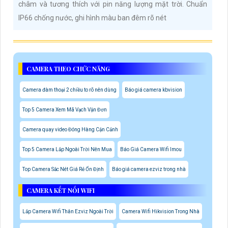
châm và tương thích với pin năng lượng mặt trời. Chuẩn
IP66 chống nước, ghi hình màu ban đêm rõ nét
CAMERA THEO CHỨC NĂNG
Camera đàm thoại 2 chiều to rõ nên dùng
Báo giá camera kbvision
Top 5 Camera Xem Mã Vạch Vận Đơn
Camera quay video Đóng Hàng Cận Cảnh
Top 5 Camera Lắp Ngoài Trời Nên Mua
Báo Giá Camera Wifi Imou
Top Camera Sắc Nét Giá Rẻ Ổn Định
Báo giá camera ezviz trong nhà
CAMERA KẾT NỐI WIFI
Lắp Camera Wifi Thân Ezviz Ngoài Trời
Camera Wifi Hikvision Trong Nhà