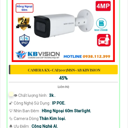
CAMERA KX-CAI5005MSN-AB KBVISION
45%
Liên Hệ
👁 Chất lượng hình :
3k .
🌠 Công Nghệ Sử Dụng :
IP POE.
💡 Nhìn Ban Đêm :
Hồng Ngoại 60m Starlight.
🔩 Camera Dòng
Thân Kim loại.
️🔔 Ưu Điểm :
Công Nghệ AI.