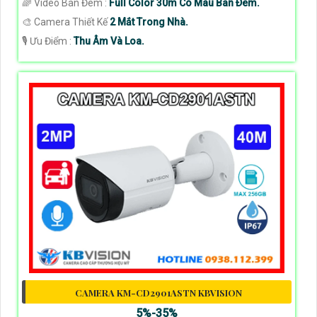
🌈 Video Ban Đêm :
Full Color 30m Có Màu Ban Ðêm.
🎨 Camera Thiết Kế
2 Mắt Trong Nhà.
️🎙 Ưu Điểm :
Thu Âm Và Loa.
CAMERA KM-CD2901ASTN KBVISION
5%-35%