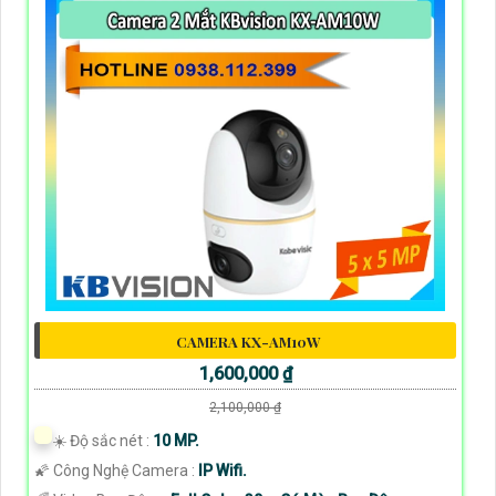
CAMERA KX-AM10W
1,600,000 ₫
2,100,000 ₫
☀️ Độ sắc nét :
10 MP.
🌠 Công Nghệ Camera :
IP Wifi.