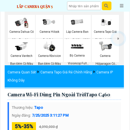
LẮP CAMERA QUẬN 5
Lắp Camera Ban
Camera Dahua Có
Camera Hilook
Camera Tapo Giá
Đêm Có Màu UNV
Màu Ban Đêm
Full Color
Rẻ Chính Hãng
Bộ Camera
Camera Vantech
Camera Kbvision
Camera
Visioncop Full
Ban Đêm Có Màu
Ban Đêm Có Màu
Hdparagon Có
Color
Màu Ban Đêm
Camera Quan Sát
Camera Tapo Giá Rẻ Chính Hãng
Camera IP
Không Dây
Camera Wi-Fi Dùng Pin Ngoài TrờiTapo C460
Thương hiệu:
Tapo
Ngày đăng:
7/25/2025 3:11:27 PM
5%-35%
4,390,000 ₫