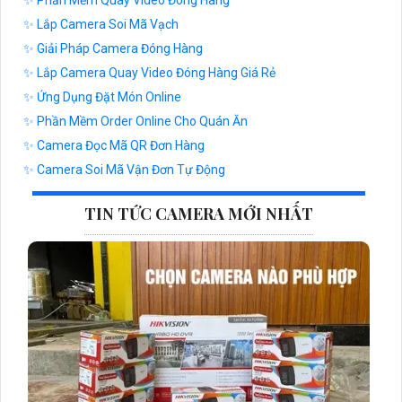
✨ Phần Mềm Quay Video Đóng Hàng
✨ Lắp Camera Soi Mã Vạch
✨ Giải Pháp Camera Đóng Hàng
✨ Lắp Camera Quay Video Đóng Hàng Giá Rẻ
✨ Ứng Dụng Đặt Món Online
✨ Phần Mềm Order Online Cho Quán Ăn
✨ Camera Đọc Mã QR Đơn Hàng
✨ Camera Soi Mã Vận Đơn Tự Động
TIN TỨC CAMERA MỚI NHẤT