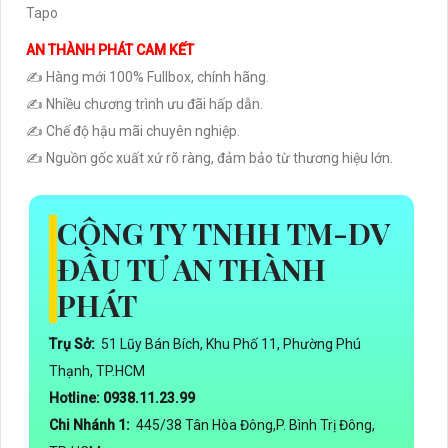
Tapo
AN THÀNH PHÁT CAM KẾT
✍️ Hàng mới 100% Fullbox, chính hãng.
✍️ Nhiều chương trình ưu đãi hấp dẫn.
✍️ Chế độ hậu mãi chuyên nghiệp.
✍️ Nguồn gốc xuất xứ rõ ràng, đảm bảo từ thương hiệu lớn.
CÔNG TY TNHH TM-DV
ĐẦU TƯ AN THÀNH
PHÁT
Trụ Sở:
51 Lũy Bán Bích, Khu Phố 11, Phường Phú
Thạnh, TP.HCM
Hotline: 0938.11.23.99
Chi Nhánh 1:
445/38 Tân Hòa Đông,P. Bình Trị Đông,