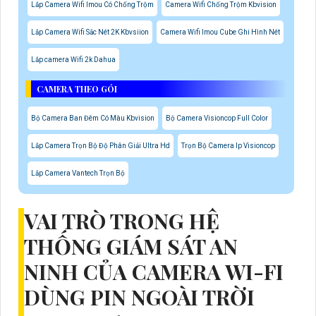
Lắp Camera Wifi Imou Có Chống Trộm
Camera Wifi Chống Trộm Kbvision
Lắp Camera Wifi Sắc Nét 2K Kbvsiion
Camera Wifi Imou Cube Ghi Hình Nét
Lắp camera Wifi 2k Dahua
CAMERA THEO GÓI
Bộ Camera Ban Đêm Có Màu Kbvision
Bộ Camera Visioncop Full Color
Lắp Camera Trọn Bộ Độ Phân Giải Ultra Hd
Trọn Bộ Camera Ip Visioncop
Lắp Camera Vantech Trọn Bộ
VAI TRÒ TRONG HỆ
THỐNG GIÁM SÁT AN
NINH CỦA CAMERA WI-FI
DÙNG PIN NGOÀI TRỜI