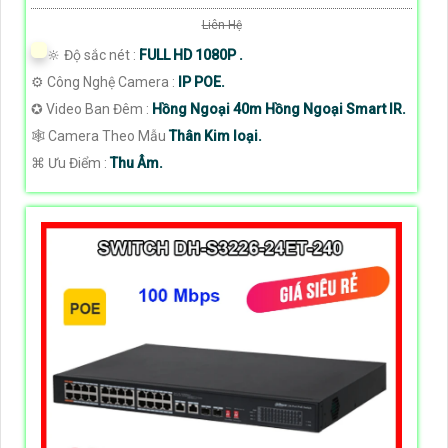
Liên Hệ
🔆 Độ sắc nét :
FULL HD 1080P .
⚙ Công Nghệ Camera :
IP POE.
✪ Video Ban Đêm :
Hồng Ngoại 40m Hồng Ngoại Smart IR.
🕸️ Camera Theo Mẫu
Thân Kim loại.
️⌘ Ưu Điểm :
Thu Âm.