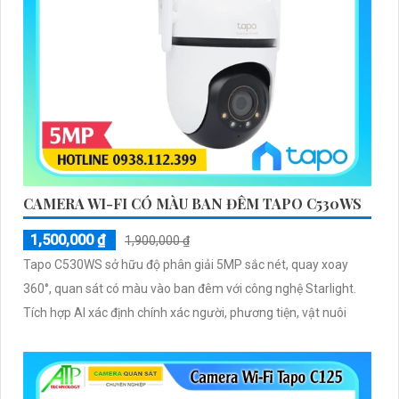
CAMERA WI-FI CÓ MÀU BAN ĐÊM TAPO C530WS
1,500,000 ₫
1,900,000 ₫
Tapo C530WS sở hữu độ phân giải 5MP sắc nét, quay xoay
360°, quan sát có màu vào ban đêm với công nghệ Starlight.
Tích hợp AI xác định chính xác người, phương tiện, vật nuôi