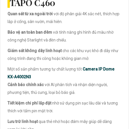
TAPO C460
Quan sát từ xa ngoài trời
với độ phân giải 4K sắc nét, thích hợp
lắp ở cổng, sân vườn, mái hiên.
Bảo vệ an toàn ban đêm
với tính năng ghi hình đủ màu nhờ
công nghệ Starlight và đèn chiếu.
Giám sát không dây linh hoạt
cho các khu vực khó đi dây như
công trình đang thi công hoặc không gian mở.
Một số sản phẩm tương tự chất lượng tốt
Camera IP Dome
KX-A4002N3
Cảnh báo chính xác
với AI phân tích và nhận diện người,
phương tiện, thú cưng, loại bỏ báo giả.
Tiết kiệm chi phí lắp đặt
nhờ sử dụng pin sạc lâu dài và tương
thích với tấm pin mặt trời.
Lưu trữ linh hoạt
qua thẻ nhớ hoặc đám mây giúp dễ dàng