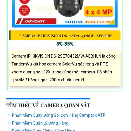
CAMERA IP HIKVISION DS-2SE7C432MW-AEBHUN
5%-35%
Camera IP HIKVISION DS-2SE7C432MW-AEBHUN là dòng
TandemVu kết hợp camera ColorVu góc rộng và PTZ
zoom quang học 32X trong cùng một camera. Độ phân
giải 4MP hồng ngoại 200m chuẩn nén H
TÌM HIỂU VỀ CAMERA QUAN SÁT
✨ Phần Mềm Quay Đóng Gói Đơn Hàng Campack ATP
✨ Phần Mềm Quản Lý Đóng Hàng