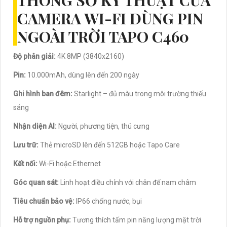
THÔNG SỐ KỸ THUẬT CỦA
CAMERA WI-FI DÙNG PIN
NGOÀI TRỜI TAPO C460
Độ phân giải:
4K 8MP (3840x2160)
Pin:
10.000mAh, dùng lên đến 200 ngày
Ghi hình ban đêm:
Starlight – đủ màu trong môi trường thiếu
sáng
Nhận diện AI:
Người, phương tiện, thú cưng
Lưu trữ:
Thẻ microSD lên đến 512GB hoặc Tapo Care
Kết nối:
Wi-Fi hoặc Ethernet
Góc quan sát:
Linh hoạt điều chỉnh với chân đế nam châm
Tiêu chuẩn bảo vệ:
IP66 chống nước, bụi
Hỗ trợ nguồn phụ:
Tương thích tấm pin năng lượng mặt trời