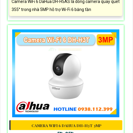
Camera WiFi 6 DaHua DH-H5AS là dòng camera quay quét
355° trong nhà 5MP hỗ trợ Wi-Fi 6 băng tần
CAMERA WIFI 6 DAHUA DH-H3T 3MP