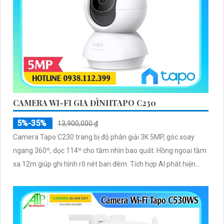
CAMERA WI-FI GIA ĐÌNHTAPO C230
5%-35%
13,900,000 ₫
Camera Tapo C230 trang bị độ phân giải 3K 5MP, góc xoay
ngang 360º, dọc 114º cho tầm nhìn bao quát. Hồng ngoại tầm
xa 12m giúp ghi hình rõ nét ban đêm. Tích hợp AI phát hiện...