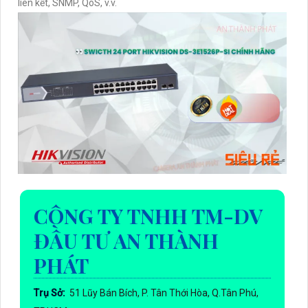
liên kết, SNMP, QoS, v.v.
CÔNG TY TNHH TM-DV
ĐẦU TƯ AN THÀNH
PHÁT
Trụ Sở:
51 Lũy Bán Bích, P. Tân Thới Hòa, Q.Tân Phú,