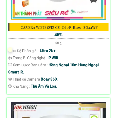
CAMERA WIFI EZVIZ CS-C60P-R100-8G44WF
45%
00 ₫
️👀 Độ Phân giải :
Ultra 2k + .
👍 Trang Bị Công Nghệ :
IP Wifi.
💥 Xem Được Ban Đêm :
Hồng Ngoại 10m Hồng Ngoại
Smart IR.
🕸️ Thiết Kế Camera
Xoay 360.
️💮 Khả Năng :
Thu Âm Và Loa.