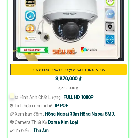
CAMERA DS-2CD2720F-IS HIKVISION
3,870,000 ₫
5,530,000 ₫
🔆 Hình Ành Chất Lượng :
FULL HD 1080P .
⚙ Tích hợp công nghệ :
IP POE.
🌈 Xem ban đêm :
Hồng Ngoại 30m Hồng Ngoại SMD.
🐉️ Camera Thiết Kế
Dome Kim Loại.
️✔️ Ưu Điểm :
Thu Âm.