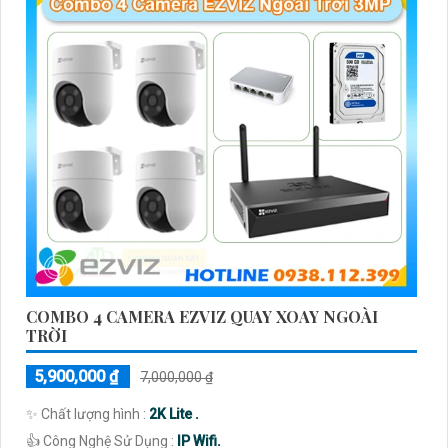
COMBO 4 CAMERA EZVIZ QUAY XOAY NGOÀI
TRỜI
5,900,000 ₫
7,000,000 ₫
✨ Chất lượng hình :
2K Lite .
👍 Công Nghệ Sử Dụng :
IP Wifi.