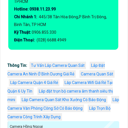
TP.HCM
Hotline: 0938.11.23.99
Chi Nhánh 1:
445/38 Tân Hòa Đông,P Bình Trị Đông,
Bình Tân, TP HCM
Kỹ Thuật:
0906.855.330
Điện Thoại:
(028) 6688.4949
Thông Tin:
Tư Vấn Lắp Camera Quan Sát
Lắp Đặt
Camera An Ninh Ở Bình Dương Giá Rẻ
Camera Quan Sát
Lắp Camera Quận 4 Giá Rẻ
Lắp Camera Wifi Giá Rẻ Tại
Quận 6 Uy Tín
Lắp đặt trọn bộ camera âm thanh siêu thị
mini
Lắp Camera Quan Sát Kho Xưởng Có Báo Động
Lắp
Camera Văn Phòng Công Sở Có Báo Động
Lắp Trọn Bộ
Camera Công Trình Xây Dựng
Camera Hồng Ngoại