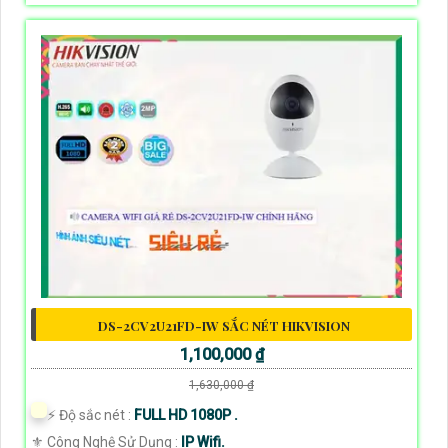
DS-2CV2U21FD-IW SẮC NÉT HIKVISION
1,100,000 ₫
1,630,000 ₫
️⚡ Độ sắc nét :
FULL HD 1080P .
⚜️ Công Nghệ Sử Dụng :
IP Wifi.