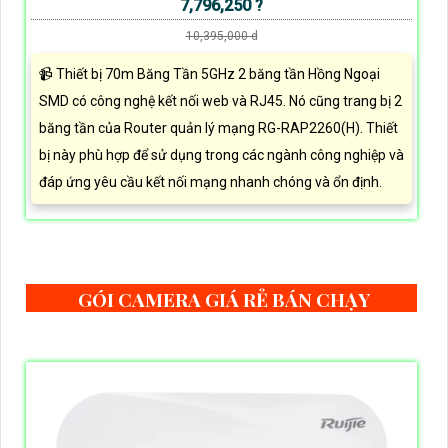
7,796,250 ?
10,395,000 d
📹 Thiết bị 70m Băng Tần 5GHz 2 băng tần Hồng Ngoại
SMD có công nghệ kết nối web và RJ45. Nó cũng trang bị 2
băng tần của Router quản lý mạng RG-RAP2260(H). Thiết
bị này phù hợp để sử dụng trong các ngành công nghiệp và
đáp ứng yêu cầu kết nối mạng nhanh chóng và ổn định.
GÓI CAMERA GIÁ RẺ BÁN CHẠY