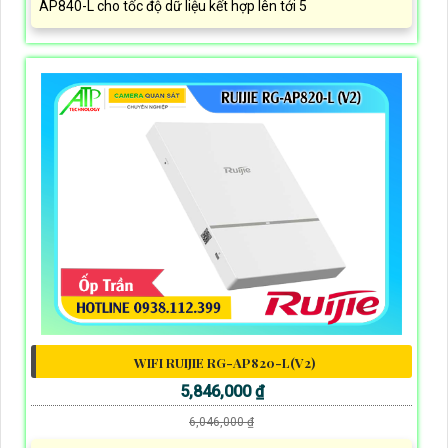
AP840-L cho tốc độ dữ liệu kết hợp lên tới 5
WIFI RUIJIE RG-AP820-L(V2)
5,846,000 ₫
6,046,000 ₫