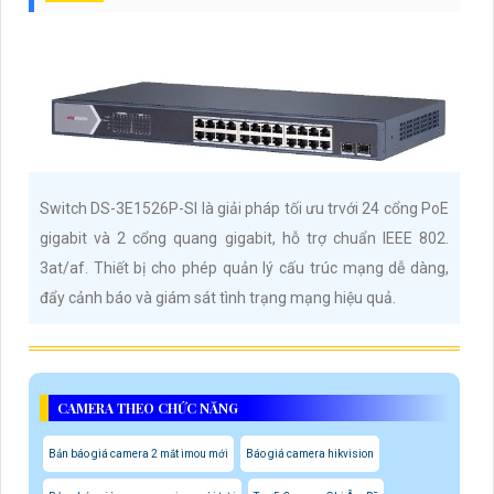
Switch DS-3E1526P-SI là giải pháp tối ưu trvới 24 cổng PoE
gigabit và 2 cổng quang gigabit, hỗ trợ chuẩn IEEE 802.
3at/af. Thiết bị cho phép quản lý cấu trúc mạng dễ dàng,
đẩy cảnh báo và giám sát tình trạng mạng hiệu quả.
CAMERA THEO CHỨC NĂNG
Bản báo giá camera 2 mắt imou mới
Báo giá camera hikvision