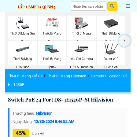
LẮP CAMERA QUẬN 5
Thiết Bị Mạng Giá
Thiết Bị Mạng
Thiết Bị Mạng
Thiết Bị Mạng
Rẻ
Ruijie
Dahua
Kbvision
Thiết Bị Mạng
Thiết Bị Mạng
Đầu Ghi Camera
Router Wifi
Hikvision
Tplink
H.265 Hikvision
Hikvision
Thiết Bị Mạng Giá Rẻ
Thiết Bị Mạng Hikvision
Camera Hikvision Full
Hd 1080P
Switch PoE 24 Port DS-3E1526P-SI Hikvision
Thương hiệu:
Hikvision
Ngày đăng:
12/30/2024 8:46:52 AM
45%
Liên Hệ