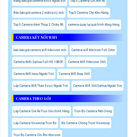
Bảng báo giá camera ezviz ngoài trời
Top 5 Camera Ghi Âm Rõ
Bản báo giá camera 2 mắt ezviz mới
Top 5 Camera Cho Kho Hàng
Top 5 Camera Đàm Thoại 2 Chiều Rõ
camera quay lại quá trình đóng hàng
CAMERA KẾT NỐI WIFI
bản báo giá camera wifi hikvision mới
Camera wifi kbvision Full Color
Camera Wifii Dahua Full HD 1080P
Camera Wifi Hikvision 360
Camera Wifi Imou Ngoài Trời
Camera Wifi Xoay 360
Lắp Camera Wifi Thân Ezviz Ngoài Trời
Camera Wifi 360 Dahua Ngoài Trời
CAMERA THEO GÓI
Lắp Camera Giá Rẻ Trọn Gói chính hãng
Trọn Bộ Camera Nên Dùng
Lắp Camera Visioncop Trọn Bộ
Bộ Camera Chống Trộm Visioncop
Trọn Bộ Camera Ghi Âm Kbvision