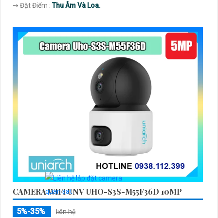
️⇝ Đặt Điểm :
Thu Âm Và Loa.
CAMERA WIFI UNV UHO-S3S-M55F36D 10MP
5%-35%
liên hệ