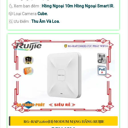
🌜 Xem ban đêm :
Hồng Ngoại 10m Hồng Ngoại Smart IR.
🎲 Loại Camera
Cube.
️🆑 Ưu Điểm :
Thu Âm Và Loa.
RG-RAP2260(H) MODUM MẠNG HÃNG RUIJIE