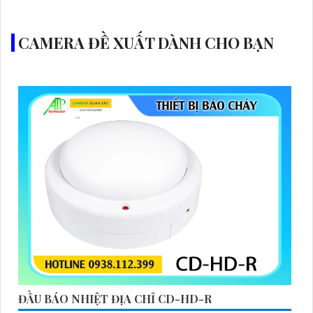
CAMERA ĐỀ XUẤT DÀNH CHO BẠN
ĐẦU BÁO NHIỆT ĐỊA CHỈ CD-HD-R