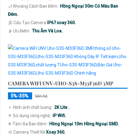
🌙 Khoảng Cách Ban Đêm :
Hồng Ngoại 30m Có Màu Ban
Ðêm.
🕉️ Cấu Tạo Camera
IP67 xoay 360.
️📡 Ưu Điểm :
Thu Âm Và Loa.
CAMERA WIFI UNV-UHO-S3S-M33F36D 3MP
5%-35%
liên hệ
🔅 Hình ảnh chất lượng :
2K Lite .
⚜️ Sử dụng công nghệ :
IP Wifi.
❈ Tầm Xa Ban Đêm :
Hồng Ngoại 10m Hồng Ngoại SMD.
🎨 Camera Thiết Kế
Xoay 360.