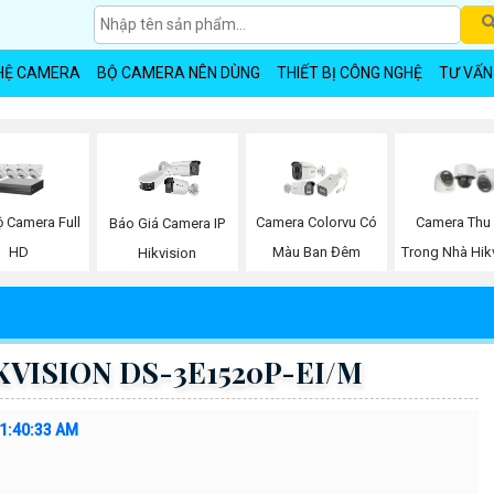
HỆ CAMERA
BỘ CAMERA NÊN DÙNG
THIẾT BỊ CÔNG NGHỆ
TƯ VẤN
ộ Camera Full
Camera Colorvu Có
Camera Thu
Báo Giá Camera IP
HD
Màu Ban Đêm
Trong Nhà Hik
Hikvision
IKVISION DS-3E1520P-EI/M
11:40:33 AM