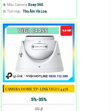
🐜 Mẫu Camera
Xoay 360.
️⌘ Tích Hợp :
Thu Âm Và Loa.
CAMERA DOME TP-LINK VIGI C445S
5%-35%
00 ₫