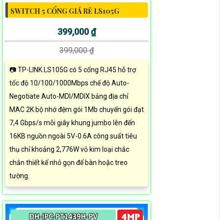
SWITCH 5 CỔNG GIÁ RẺ LS105G
399,000 ₫
399,000 ₫
📷 TP-LINK LS105G có 5 cổng RJ45 hỗ trợ
tốc độ 10/100/1000Mbps chế độ Auto-
Negotiate Auto-MDI/MDIX bảng địa chỉ
MAC 2K bộ nhớ đệm gói 1Mb chuyển gói đạt
7,4 Gbps/s mỗi giây khung jumbo lên đến
16KB nguồn ngoài 5V-0.6A công suất tiêu
thụ chỉ khoảng 2,776W vỏ kim loại chắc
chắn thiết kế nhỏ gọn để bàn hoặc treo
tường.