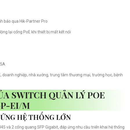
nh báo qua Hik-Partner Pro
ng lại cổng PoE khi thiết bị mất kết nối
.5A
 doanh nghiệp, nhà xưởng, trung tâm thương mại, trường học, bệnh
ỦA SWITCH QUẢN LÝ POE
0P-EI/M
P ỨNG HỆ THỐNG LỚN
RJ45 và 2 cổng quang SFP Gigabit, đáp ứng nhu cầu triển khai hệ thống