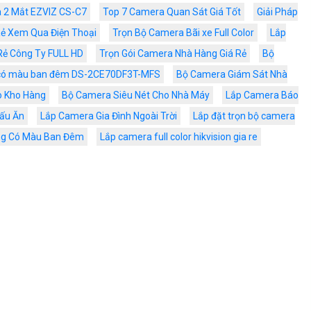
a 2 Mắt EZVIZ CS-C7
Top 7 Camera Quan Sát Giá Tốt
Giải Pháp
Rẻ Xem Qua Điện Thoại
Trọn Bộ Camera Bãi xe Full Color
Lắp
Rẻ Công Ty FULL HD
Trọn Gói Camera Nhà Hàng Giá Rẻ
Bộ
 có màu ban đêm DS-2CE70DF3T-MFS
Bộ Camera Giám Sát Nhà
 Kho Hàng
Bộ Camera Siêu Nét Cho Nhà Máy
Lắp Camera Báo
ấu Ăn
Lắp Camera Gia Đình Ngoài Trời
Lắp đặt trọn bộ camera
ng Có Màu Ban Đêm
Lắp camera full color hikvision gia re