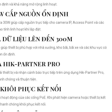
n định và khả năng mở rộng linh hoạt.
W CẤP NGUỒN ỔN ĐỊNH
a 30W giúp cấp nguồn trực tiếp cho camera IP, Access Point và các
o tính linh hoạt khi lắp đặt.
 DỮ LIỆU LÊN ĐẾN 300M
úp thiết bị phù hợp với nhà xưởng, kho bãi, bãi xe và các khu vực có
n ổn định.
A HIK-PARTNER PRO
i thiết bị và nhận cảnh báo trực tiếp trên ứng dụng Hik-Partner Pro,
hanh chóng và thuận tiện.
KHÔI PHỤC KẾT NỐI
i hoạt động của các cổng PoE. Khi phát hiện camera hoặc thiết bị kết
 nhanh chóng khôi phục kết nối.