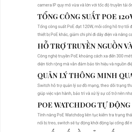
camera IP quy mô vừa và lớn với tốc độ truyền tải ổ
TỔNG CÔNG SUẤT POE 120
Tổng công suất PoE đạt 120W, mỗi cổng hỗ trợ tối đ
thiết bị PoE khác, giảm chi phí đi dây điện và nâng ca
HỖ TRỢ TRUYỀN NGUỒN VÀ
Công nghệ truyền PoE khoảng cách xa đến 300 mét gi
diện tích rộng mà vẫn đảm bảo tín hiệu và nguồn điệ
QUẢN LÝ THÔNG MINH QU
Switch hỗ trợ quản lý sơ đồ mạng, theo dõi trạng thá
giúp việc vận hành, bảo trì và xử lý sự cố trở nên n
POE WATCHDOG TỰ ĐỘNG 
Tính năng PoE Watchdog liên tục kiểm tra trạng thá
nối bị treo, switch sẽ tự động khởi động lại cổng để