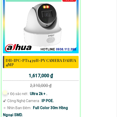
DH-IPC-PT1439H-PV CAMERA DAHUA
4MP
1,617,000 ₫
2,310,000 ₫
️⚡ Độ sắc nét :
Ultra 2k + .
🌠 Công Nghệ Camera :
IP POE.
🔅 Nhìn Ban Đêm :
Full Color 30m Hồng
Ngoại SMD.