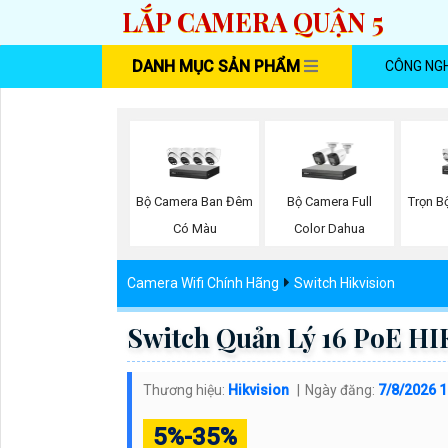
LẮP CAMERA QUẬN 5
DANH MỤC SẢN PHẨM
CÔNG NG
Bộ Camera Ban Đêm
Bộ Camera Full
Trọn B
Có Màu
Color Dahua
Camera Wifi Chính Hãng
Switch Hikvision
Switch Quản Lý 16 PoE H
Thương hiệu:
Hikvision
Ngày đăng:
7/8/2026 
5%-35%