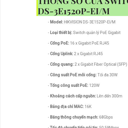
THÔNG SỐ CỦA SWIT
DS-3E1520P-EI/M
-
Model:
HIKVISION DS-3E1520P-EI/M
-
Loại thiết bị:
Switch quản lý PoE Gigabit
-
Cổng PoE:
16 x Gigabit PoE RJ45
-
Cổng Uplink:
2 x Gigabit RJ45
-
Cổng quang:
2 x Gigabit Fiber Optical (SFP)
-
Công suất PoE mỗi cổng:
Tối đa 30W
-
Tổng công suất PoE:
120W
-
Khoảng cách cấp nguồn:
Lên đến 300m
-
Bảng địa chỉ MAC:
16K
-
Băng thông chuyển mạch:
68Gbps
-
Tốc độ chuyển tiếp gói tin:
50.59Mpps