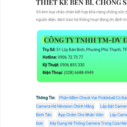
THIẾT KẾ BỀN BỈ, CHỐNG 
Vỏ kim loại chắc chắn kết hợp khả năng chống sốc đi
nguồn điện, đảm bảo hệ thống hoạt động ổn định tro
CÔNG TY TNHH TM-DV 
Trụ Sở:
51 Lũy Bán Bích, Phường Phú Thạnh, T
Hotline:
0906.72.73.77
Kỹ Thuật:
0906.855.330
Điện Thoại:
(028) 6688.4949
Thông Tin:
Phần Mềm Check Var Pickleball Có B
Camera Hd Hikvision Chính Hãng
Lắp Đặt Camera
Bình Tân
App Order Cho Nhân Viên
Lắp Came
Đơn
Xây Dựng Hệ Thống Camera Trong Cửa Hà