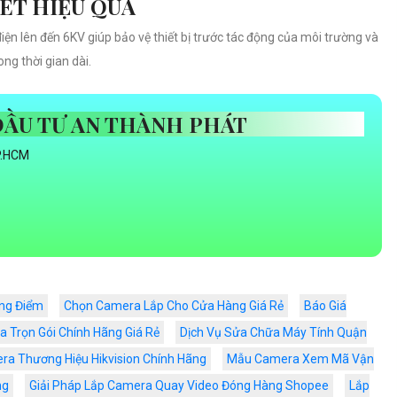
SÉT HIỆU QUẢ
ện lên đến 6KV giúp bảo vệ thiết bị trước tác động của môi trường và
ng thời gian dài.
ĐẦU TƯ AN THÀNH PHÁT
P.HCM
ảng Điểm
Chọn Camera Lắp Cho Cửa Hàng Giá Rẻ
Báo Giá
 Trọn Gói Chính Hãng Giá Rẻ
Dịch Vụ Sửa Chữa Máy Tính Quận
ra Thương Hiệu Hikvision Chính Hãng
Mẫu Camera Xem Mã Vận
ng
Giải Pháp Lắp Camera Quay Video Đóng Hàng Shopee
Lắp