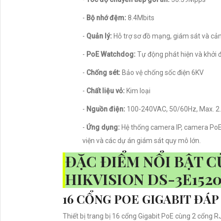
-
Bộ nhớ đệm:
8.4Mbits
-
Quản lý:
Hỗ trợ sơ đồ mạng, giám sát và cả
-
PoE Watchdog:
Tự động phát hiện và khởi độ
-
Chống sét:
Bảo vệ chống sốc điện 6KV
-
Chất liệu vỏ:
Kim loại
-
Nguồn điện:
100-240VAC, 50/60Hz, Max. 2
-
Ứng dụng:
Hệ thống camera IP, camera PoE,
viện và các dự án giám sát quy mô lớn.
ĐẶC ĐIỂM NỔI BẬT C
HIKVISION DS-3E152
16 CỔNG POE GIGABIT ĐÁ
Thiết bị trang bị 16 cổng Gigabit PoE cùng 2 cổng 