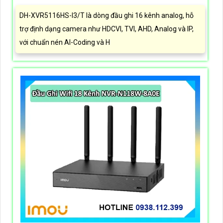
DH-XVR5116HS-I3/T là dòng đầu ghi 16 kênh analog, hỗ
trợ định dạng camera như HDCVI, TVI, AHD, Analog và IP,
với chuẩn nén AI-Coding và H