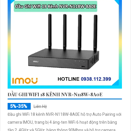
ĐẦU GHI WIFI 18 KÊNH NVR-N118W-8A0E
5%-35%
Liên Hệ
Đầu ghi WiFi 18 kênh NVR-N118W-8A0E hỗ trợ Auto Pairing với
camera IMOU, trang bị 4 ăng-ten WiFi 6 hoạt động trên băng
tần 2. 4GHz và 5GHz, băng thông 90Mbps và hỗ trợ camera