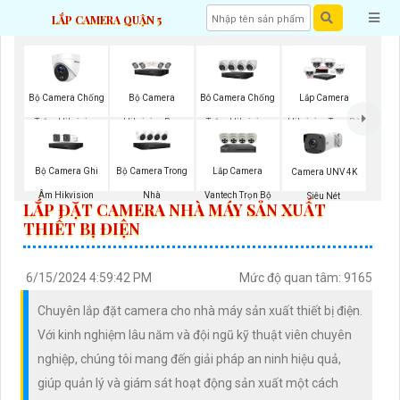
LẮP CAMERA QUẬN 5
Bộ Camera Chống
Bộ Camera
Bô Camera Chống
Lắp Camera
Trộm Hikvision
Hikvision Ban
Trộm Hikvision
Hikvision Trọn Bộ
Đêm Có Màu
Bộ Camera Ghi
Bộ Camera Trong
Lắp Camera
Camera UNV 4K
Âm Hikvision
Nhà
Vantech Trọn Bộ
Siêu Nét
LẮP ĐẶT CAMERA NHÀ MÁY SẢN XUẤT
THIẾT BỊ ĐIỆN
6/15/2024 4:59:42 PM
Mức độ quan tâm: 9165
Chuyên lắp đặt camera cho nhà máy sản xuất thiết bị điện.
Với kinh nghiệm lâu năm và đội ngũ kỹ thuật viên chuyên
nghiệp, chúng tôi mang đến giải pháp an ninh hiệu quả,
giúp quản lý và giám sát hoạt động sản xuất một cách