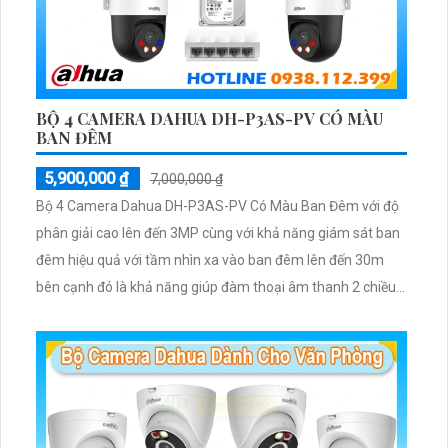
BỘ 4 CAMERA DAHUA DH-P3AS-PV CÓ MÀU
BAN ĐÊM
5,900,000 ₫
7,000,000 ₫
Bộ 4 Camera Dahua DH-P3AS-PV Có Màu Ban Đêm với độ
phân giải cao lên đến 3MP cùng với khả năng giám sát ban
đêm hiệu quả với tầm nhìn xa vào ban đêm lên đến 30m
bên cạnh đó là khả năng giúp đàm thoại âm thanh 2 chiều
và báo động răng de chủ động khi phát hiện xâm nhập