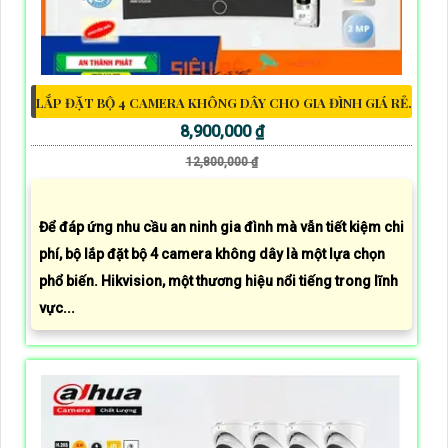
LẮP ĐẶT BỘ 4 CAMERA KHÔNG DÂY CHO GIA ĐÌNH GIÁ RẺ.
8,900,000 ₫
12,800,000 ₫
Để đáp ứng nhu cầu an ninh gia đình mà vẫn tiết kiệm chi
phí, bộ lắp đặt bộ 4 camera không dây là một lựa chọn
phổ biến. Hikvision, một thương hiệu nổi tiếng trong lĩnh
vực...