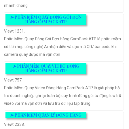
nhanh chóng
➤
PHẦN MỀM QUAY ĐÓNG GÓI ĐƠN
HÀNG CAMPACK ATP
View: 1231.
Phần Mềm Quay Đóng Gói Đơn Hàng CamPack ATP là phần mềm
có tích hợp công nghệ Ai nhận diện và dọc mã QR/ bar code khi
camera quay được mã vận đơn
➤
PHẦN MỀM QUAY VIDEO ĐÓNG
HÀNG CAMPACK ATP
View: 757.
Phần Mềm Quay Video Đóng Hàng CamPack ATP là giải pháp hỗ
trợ doanh nghiệp ghi lại toàn bộ quy trình đóng gói tự động lưu trữ
video với mã vận đơn và lưu trữ dữ liệu tập trung
➤
PHẦN MỀM QUẢN LÝ ĐÓNG HÀNG
View: 2338.