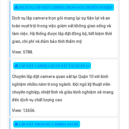
👸 DỊCH VỤ LẮP ĐẶT CAMERA TRỌN GÓI CHUYÊN NGHIỆP
Dịch vụ lắp camera trọn gói mang lại sự tiện lợi và an
toàn vượt trội trong việc giám sát không gian sống và
làm việc. Hệ thống được lắp đặt đồng bộ, tiết kiệm thời
gian, chi phí và đảm bảo tính thẩm mỹ
View: 5788.
👸 LẮP ĐẶT CAMERA QUAN SÁT TẠI QUẬN 10
Chuyên lắp đặt camera quan sát tại Quận 10 với kinh
nghiệm nhiều năm trong ngành. Đội ngũ kỹ thuật viên
chuyên nghiệp, nhiệt tình và giàu kinh nghiệm sẽ mang
đến dịch vụ chất lượng cao
View: 12656.
👸 LẮP ĐẶT TRỌN BỘ CAMERA GIÁ RẺ