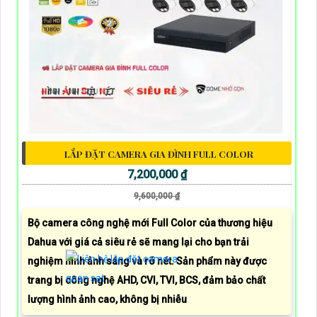
LẮP ĐẶT CAMERA GIA ĐÌNH FULL COLOR
7,200,000 ₫
9,600,000 ₫
Bộ camera công nghệ mới Full Color của thương hiệu
Dahua với giá cả siêu rẻ sẽ mang lại cho bạn trải
nghiệm hình ảnh sáng và rõ nét. Sản phẩm này được
trang bị công nghệ AHD, CVI, TVI, BCS, đảm bảo chất
lượng hình ảnh cao, không bị nhiễu