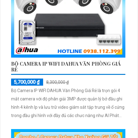
BỘ CAMERA IP WIFI DAHUA VĂN PHÒNG GIÁ
RẺ
5,700,000 ₫
8,300,000 ₫
Bộ Camera IP WIFI DAHUA Văn Phòng Giá Rẻ là trọn gói 4
mắt camera với độ phân giải 3MP được quản lý bở đầu ghi
hình 4 kênh Ip và lưu trữ video giám sát tập trung về ổ cứng
trong đầu ghi hình với đầy đủ các chưc năng như AI Phát
hiện chuyển động, đàm thoại âm thanh 2 chiều và giám sát
có màu vào ban đêm