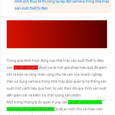
Hình ảnh thực tế thi công tại lắp đặt camera trong nhà máy
sản xuất thiết bị điện
LÝ DO CẦN LẮP ĐẶT
CAMERA TRONG NHÀ MÁY
SẢN XUẤT THIẾT BỊ ĐIỆN
Trong quá trình hoạt động của nhà máy sản xuất thiết bị điện,
việc
lắp đặt camera
được coi là một giải pháp hiệu quả để giám
sát và bảo vệ công nhân cũng như tài sản của doanh nghiệp.
Việc sử dụng camera trong nhà máy giúp quản lý hệ thống sản
xuất một cách hiệu quả hơn, từ việc theo dõi quy trình sản xuất
đến giám sát và kiểm tra chất lượng sản phẩm.
Một trong những lý do quan trọng cần
lắp đặt camera trong
nhà máy sản xuất thiết bị điện
là để
an ninh cho cả nhân viên