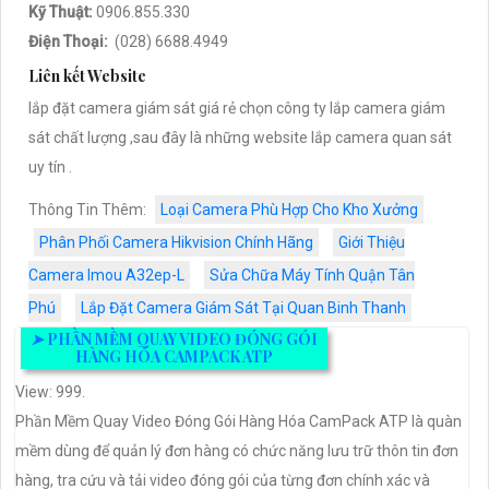
Kỹ Thuật:
0906.855.330
Điện Thoại:
(028) 6688.4949
Liên kết Website
lắp đặt camera giám sát giá rẻ chọn công ty lắp camera giám
sát chất lượng ,sau đây là những website lắp camera quan sát
uy tín .
Thông Tin Thêm:
Loại Camera Phù Hợp Cho Kho Xưởng
Phân Phối Camera Hikvision Chính Hãng
Giới Thiệu
Camera Imou A32ep-L
Sửa Chữa Máy Tính Quận Tân
Phú
Lắp Đặt Camera Giám Sát Tại Quan Binh Thanh
➤
PHẦN MỀM QUAY VIDEO ĐÓNG GÓI
HÀNG HÓA CAMPACK ATP
View: 999.
Phần Mềm Quay Video Đóng Gói Hàng Hóa CamPack ATP là quàn
mềm dùng để quản lý đơn hàng có chức năng lưu trữ thôn tin đơn
hàng, tra cứu và tải video đóng gói của từng đơn chính xác và