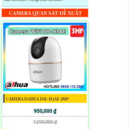
CAMERA QUAN SÁT ĐỀ XUẤT
CAMERA DAHUA DH-H3AE 3MP
950,000 ₫
1,200,000 ₫