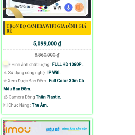
TRỌN BỘ CAMERA WIFI GIA ĐÌNH GIÁ
RẺ
5,099,000 ₫
8,860,000 ₫
️⚡ Hình ảnh chất lượng :
FULL HD 1080P .
⚛️ Sử dụng công nghệ :
IP Wifi.
❈ Xem Được Ban Đêm :
Full Color 30m Có
Màu Ban Ðêm.
🕉️ Camera Dòng
Thân Plastic.
️🆑 Chức Năng :
Thu Âm.