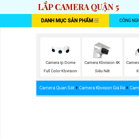
LẮP CAMERA QUẬN 5
DANH MỤC SẢN PHẨM
CÔNG NG
Camera Ip Dome
Camera Kbvision 4K
Camera
Full Color Kbvision
Siêu Nét
K
Camera Quan Sát
Camera Kbvision Giá Rẻ
Came