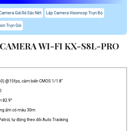
Camera Giá Rẻ Sắc Nét
Lắp Camera Visioncop Trọn Bộ
on Trọn Gói
CAMERA WI-FI KX-S8L-PRO
0) @15fps, cảm biến CMOS 1/1.8"
0
n 82.9°
áng ấm có màu 30m
Patrol, tự động theo dõi Auto Tracking