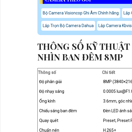
Bộ Camera Visioncop Ghi Âm Chính hãng
Lắp 
Lắp Trọn Bộ Camera Dahua
Lắp Camera Kbvisi
THÔNG SỐ KỸ THUẬT 
NHÌN BAN ĐÊM 8MP
Thông số
Chi tiết
Độ phân giải
8MP (3840×216
Độ nhạy sáng
0.0005 lux@F1.
Ống kính
3.6mm, góc nhì
Chiếu sáng ban đêm
Đèn LED ánh s
Quay quét
Preset, Preset 
Chuẩn nén
H.265+