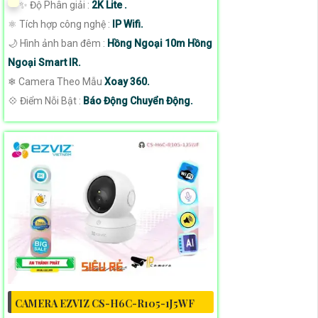
✨ Độ Phân giải :
2K Lite .
⚛️ Tích hợp công nghệ :
IP Wifi.
🌙 Hình ảnh ban đêm :
Hồng Ngoại 10m Hồng
Ngoại Smart IR.
❄ Camera Theo Mẫu
Xoay 360.
️💠 Điểm Nỗi Bật :
Báo Động Chuyển Động.
CAMERA EZVIZ CS-H6C-R105-1J5WF