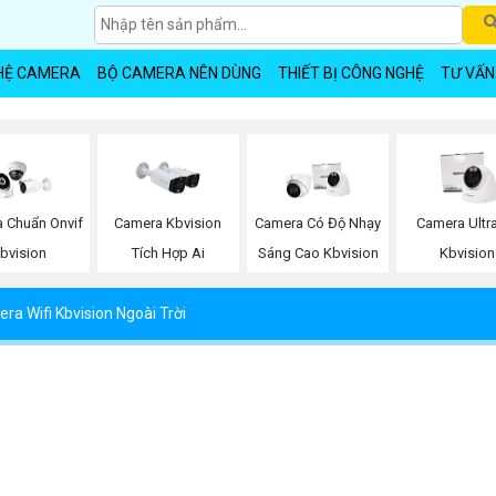
HỆ CAMERA
BỘ CAMERA NÊN DÙNG
THIẾT BỊ CÔNG NGHỆ
TƯ VẤN
 Chuẩn Onvif
Camera Kbvision
Camera Có Độ Nhạy
Camera Ultr
bvision
Tích Hợp Ai
Sáng Cao Kbvision
Kbvision
ra Wifi Kbvision Ngoài Trời