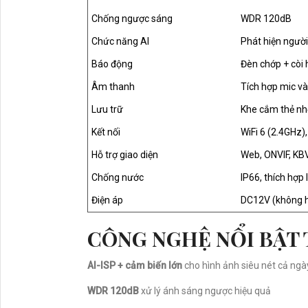
Chống ngược sáng
WDR 120dB
Chức năng AI
Phát hiện người
Báo động
Đèn chớp + còi 
Âm thanh
Tích hợp mic và
Lưu trữ
Khe cắm thẻ nh
Kết nối
WiFi 6 (2.4GHz)
Hỗ trợ giao diện
Web, ONVIF, KBV
Chống nước
IP66, thích hợp 
Điện áp
DC12V (không h
CÔNG NGHỆ NỔI BẬT
AI-ISP + cảm biến lớn
cho hình ảnh siêu nét cả ng
WDR 120dB
xử lý ánh sáng ngược hiệu quả