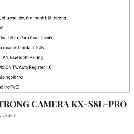
, phương tiện, âm thanh bất thường
hú
 loa, hỗ trợ đàm thoại 2 chiều
ớ microSD tối đa 512GB
, LAN, Bluetooth Pairing
ISION.TV, Auto Register 1.0
lắp ngoài trời
ỗ trợ PoE)
 TRONG CAMERA KX-S8L-PRO
ày và đêm