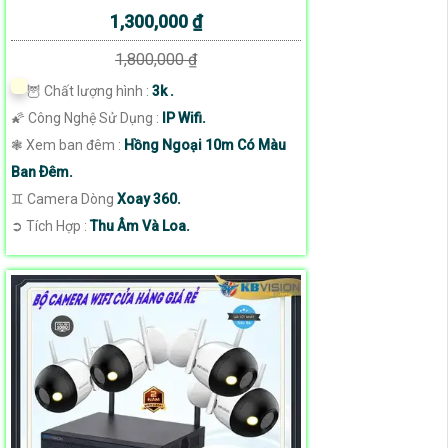
1,300,000 ₫
1,800,000 ₫
🦉 Chất lượng hình :
3k .
🌠 Công Nghệ Sử Dụng :
IP Wifi.
❃ Xem ban đêm :
Hồng Ngoại 10m Có Màu
Ban Ðêm.
♊ Camera Dòng
Xoay 360.
️➲ Tích Hợp :
Thu Âm Và Loa.