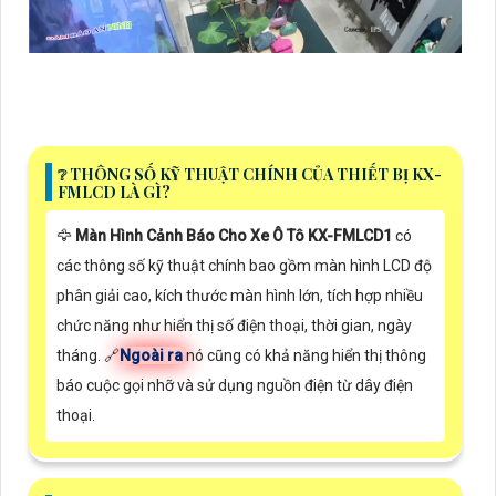
❔ THÔNG SỐ KỸ THUẬT CHÍNH CỦA THIẾT BỊ KX-
FMLCD LÀ GÌ?
🦅
Màn Hình Cảnh Báo Cho Xe Ô Tô KX-FMLCD1
có
các thông số kỹ thuật chính bao gồm màn hình LCD độ
phân giải cao, kích thước màn hình lớn, tích hợp nhiều
chức năng như hiển thị số điện thoại, thời gian, ngày
tháng. 🔗
Ngoài ra
nó cũng có khả năng hiển thị thông
báo cuộc gọi nhỡ và sử dụng nguồn điện từ dây điện
thoại.