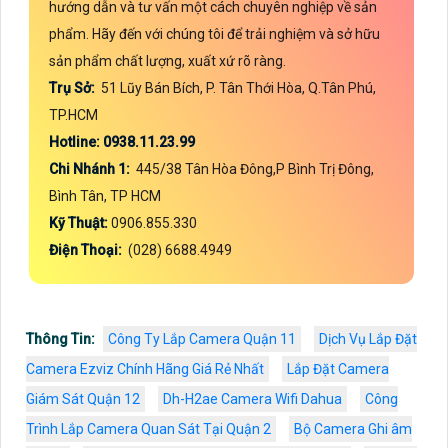
hướng dẫn và tư vấn một cách chuyên nghiệp về sản
phẩm. Hãy đến với chúng tôi để trải nghiệm và sở hữu
sản phẩm chất lượng, xuất xứ rõ ràng.
Trụ Sở:
51 Lũy Bán Bích, P. Tân Thới Hòa, Q.Tân Phú,
TP.HCM
Hotline: 0938.11.23.99
Chi Nhánh 1:
445/38 Tân Hòa Đông,P Bình Trị Đông,
Bình Tân, TP HCM
Kỹ Thuật:
0906.855.330
Điện Thoại:
(028) 6688.4949
Thông Tin:
Công Ty Lắp Camera Quận 11
Dịch Vụ Lắp Đặt
Camera Ezviz Chính Hãng Giá Rẻ Nhất
Lắp Đặt Camera
Giám Sát Quận 12
Dh-H2ae Camera Wifi Dahua
Công
Trình Lắp Camera Quan Sát Tại Quận 2
Bộ Camera Ghi âm