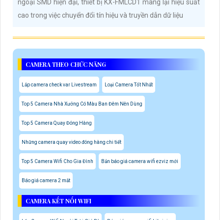
ngoại SMD hiện đại, thiết bị KX-FMLCD1 mang lại hiệu suất
cao trong việc chuyển đổi tín hiệu và truyền dẫn dữ liệu
CAMERA THEO CHỨC NĂNG
Lắp camera check var Livestream
Loại Camera Tốt Nhất
Top 5 Camera Nhà Xưởng Có Màu Ban Đêm Nên Dùng
Top 5 Camera Quay Đóng Hàng
Những camera quay video đóng hàng chi tiết
Top 5 Camera Wifi Cho Gia Đình
Bản báo giá camera wifi ezviz mới
Báo giá camera 2 mắt
CAMERA KẾT NỐI WIFI