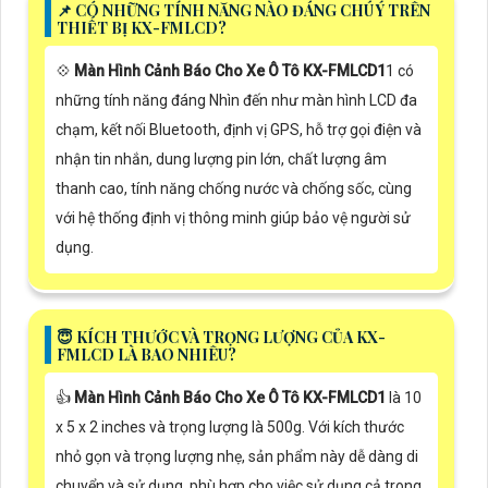
📌 CÓ NHỮNG TÍNH NĂNG NÀO ĐÁNG CHÚ Ý TRÊN
THIẾT BỊ KX-FMLCD?
💠
Màn Hình Cảnh Báo Cho Xe Ô Tô KX-FMLCD1
1 có
những tính năng đáng Nhìn đến như màn hình LCD đa
chạm, kết nối Bluetooth, định vị GPS, hỗ trợ gọi điện và
nhận tin nhắn, dung lượng pin lớn, chất lượng âm
thanh cao, tính năng chống nước và chống sốc, cùng
với hệ thống định vị thông minh giúp bảo vệ người sử
dụng.
😇 KÍCH THƯỚC VÀ TRỌNG LƯỢNG CỦA KX-
FMLCD LÀ BAO NHIÊU?
👍
Màn Hình Cảnh Báo Cho Xe Ô Tô KX-FMLCD1
là 10
x 5 x 2 inches và trọng lượng là 500g. Với kích thước
nhỏ gọn và trọng lượng nhẹ, sản phẩm này dễ dàng di
chuyển và sử dụng, phù hợp cho việc sử dụng cả trong