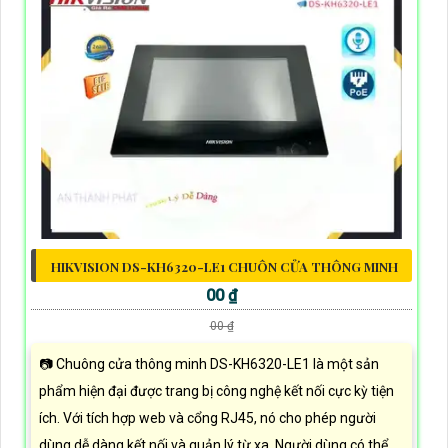
HIKVISION DS-KH6320-LE1 CHUÔN CỬA THÔNG MINH
00 ₫
00 ₫
📷 Chuông cửa thông minh DS-KH6320-LE1 là một sản
phẩm hiện đại được trang bị công nghệ kết nối cực kỳ tiện
ích. Với tích hợp web và cổng RJ45, nó cho phép người
dùng dễ dàng kết nối và quản lý từ xa. Người dùng có thể