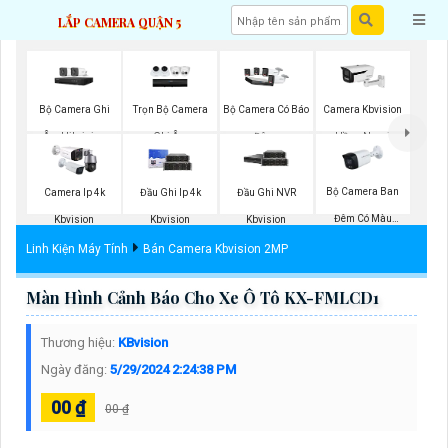
LẮP CAMERA QUẬN 5
Bộ Camera Ghi
Trọn Bộ Camera
Bộ Camera Có Báo
Camera Kbvision
Âm Hikvision
Ghi Âm
Đông
Hồng Ngoại
Bộ Camera Ban
Camera Ip 4k
Đầu Ghi Ip 4k
Đầu Ghi NVR
Đêm Có Màu
Kbvision
Kbvision
Kbvision
Kbvision
Linh Kiện Máy Tính
Bán Camera Kbvision 2MP
Màn Hình Cảnh Báo Cho Xe Ô Tô KX-FMLCD1
Thương hiệu:
KBvision
Ngày đăng:
5/29/2024 2:24:38 PM
00 ₫
00 ₫