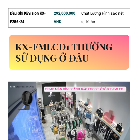
Đầu Ghi KBvision KX-
292,000,000
Chất Lượng Hình sắc nét
F256-24
VNĐ
sp Khác
KX-FMLCD1 THƯỜNG
SỬ DỤNG Ở ĐÂU