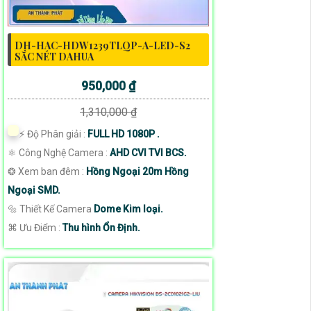
DH-HAC-HDW1239TLQP-A-LED-S2
SẮC NÉT DAHUA
950,000 ₫
1,310,000 ₫
️⚡ Độ Phân giải :
FULL HD 1080P .
⚛️ Công Nghệ Camera :
AHD CVI TVI BCS.
❂ Xem ban đêm :
Hồng Ngoại 20m Hồng
Ngoại SMD.
🔩 Thiết Kế Camera
Dome Kim loại.
️⌘ Ưu Điểm :
Thu hình Ổn Định.