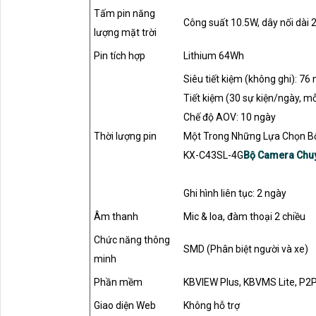
Tấm pin năng
Công suất 10.5W, dây nối dài
lượng mặt trời
Pin tích hợp
Lithium 64Wh
Siêu tiết kiệm (không ghi): 76
Tiết kiệm (30 sự kiện/ngày, mỗ
Chế độ AOV: 10 ngày
Thời lượng pin
Một Trong Những Lựa Chọn Bộ
KX-C43SL-4G
Bộ Camera Chu
Ghi hình liên tục: 2 ngày
Âm thanh
Mic & loa, đàm thoại 2 chiều
Chức năng thông
SMD (Phân biệt người và xe)
minh
Phần mềm
KBVIEW Plus, KBVMS Lite, P2
Giao diện Web
Không hỗ trợ