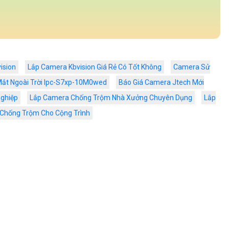
ision
Lắp Camera Kbvision Giá Rẻ Có Tốt Không
Camera Sử
ắt Ngoài Trời Ipc-S7xp-10M0wed
Báo Giá Camera Jtech Mới
ghiệp
Lắp Camera Chống Trộm Nhà Xưởng Chuyên Dụng
Lắp
Chống Trộm Cho Cộng Trình