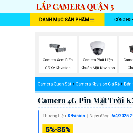
LẮP CAMERA QUẬN 5
DANH MỤC SẢN PHẨM
CÔNG NG
Camera Phát Hiện
Camera Xem Biển
Came
Khuôn Mặt Kbvision
Số Xe Kbvision
Ch
Camera Quan Sát
Camera Kbvision Giá Rẻ
Bán 
Camera 4G Pin Mặt Trời 
Thương hiệu:
KBvision
Ngày đăng:
6/4/2025 2
5%-35%