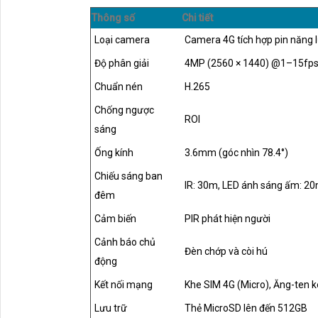
Thông số
Chi tiết
Loại camera
Camera 4G tích hợp pin năng 
Độ phân giải
4MP (2560 × 1440) @1–15fp
Chuẩn nén
H.265
Chống ngược
ROI
sáng
Ống kính
3.6mm (góc nhìn 78.4°)
Chiếu sáng ban
IR: 30m, LED ánh sáng ấm: 2
đêm
Cảm biến
PIR phát hiện người
Cảnh báo chủ
Đèn chớp và còi hú
động
Kết nối mạng
Khe SIM 4G (Micro), Ăng-ten 
Lưu trữ
Thẻ MicroSD lên đến 512GB