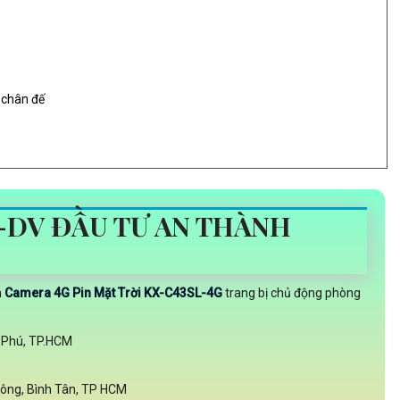
 chân đế
-DV ĐẦU TƯ AN THÀNH
n
Camera 4G Pin Mặt Trời KX-C43SL-4G
trang bị chủ động phòng
n Phú, TP.HCM
Đông, Bình Tân, TP HCM