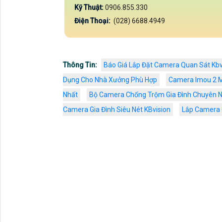
Kỹ Thuật:
0906.855.330
Điện Thoại:
(028) 6688.4949
Thông Tin:
Báo Giá Lắp Đặt Camera Quan Sát Kbv
Dụng Cho Nhà Xưởng Phù Hợp
Camera Imou 2 M
Nhất
Bộ Camera Chống Trộm Gia Đình Chuyên N
Camera Gia Đình Siêu Nét KBvision
Lắp Camera 