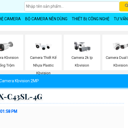
HỆ CAMERA
BỘ CAMERA NÊN DÙNG
THIẾT BỊ CÔNG NGHỆ
TƯ VẤN
ra Kbvision
Camera Thiết Kế
Camera 2k Ip
Camera Dual 
ống Trộm
Nhựa Plastic
Kbvision
Kbvision
Kbvision
Camera Kbvision 2MP
KX-C43SL-4G
:01:58 PM