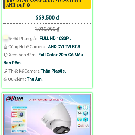
KBVISION KX-AF2001C-DL-A HÌNH
ẢNH ĐẸP ✪
669,500 ₫
1,030,000 ₫
💯 Độ Phân giải :
FULL HD 1080P .
🤖️ Công Nghệ Camera :
AHD CVI TVI BCS.
🌔 Xem ban đêm :
Full Color 20m Có Màu
Ban Ðêm.
🗜️ Thiết Kế Camera
Thân Plastic.
️☣️ Ưu Điểm :
Thu Âm.