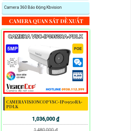
Camera 360 Báo Động Kbvision
CAMERA QUAN SÁT ĐỀ XUẤT
CAMERA VISIONCOP VSC-IP0950RA-
PDLK
1,036,000 ₫
1,480,000 ₫