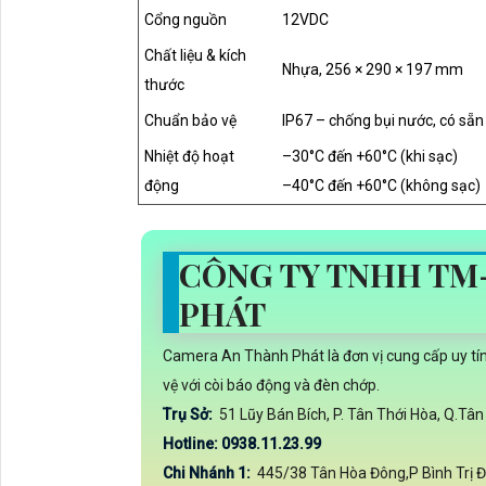
Cổng nguồn
12VDC
Chất liệu & kích
Nhựa, 256 × 290 × 197 mm
thước
Chuẩn bảo vệ
IP67 – chống bụi nước, có sẵn
Nhiệt độ hoạt
–30°C đến +60°C (khi sạc)
động
–40°C đến +60°C (không sạc)
CÔNG TY TNHH TM
PHÁT
Camera An Thành Phát là đơn vị cung cấp uy tí
vệ với còi báo động và đèn chớp.
Trụ Sở:
51 Lũy Bán Bích, P. Tân Thới Hòa, Q.Tâ
Hotline: 0938.11.23.99
Chi Nhánh 1:
445/38 Tân Hòa Đông,P Bình Trị 