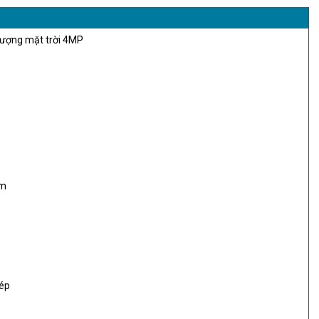
lượng mặt trời 4MP
s
0m
kép