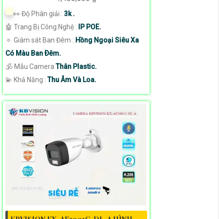
️👀 Độ Phân giải :
3k .
🤖️ Trang Bị Công Nghệ :
IP POE.
🔅 Giám sát Ban Đêm :
Hồng Ngoại Siêu Xa
Có Màu Ban Ðêm.
🕉️ Mẫu Camera
Thân Plastic.
️💫 Khả Năng :
Thu Âm Và Loa.