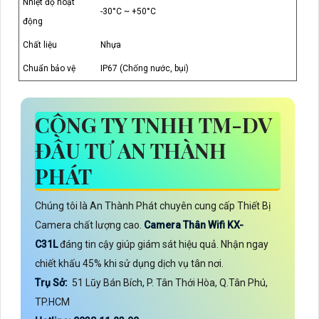
Nhiệt độ hoạt
-30°C ~ +50°C
động
Chất liệu
Nhựa
Chuẩn bảo vệ
IP67 (Chống nước, bụi)
CÔNG TY TNHH TM-DV
ĐẦU TƯ AN THÀNH
PHÁT
Chúng tôi là An Thành Phát chuyên cung cấp Thiết Bị
Camera chất lượng cao.
Camera Thân Wifi KX-
C31L
đáng tin cậy giúp giám sát hiệu quả. Nhận ngay
chiết khấu 45% khi sử dụng dịch vụ tân nơi.
Trụ Sở:
51 Lũy Bán Bích, P. Tân Thới Hòa, Q.Tân Phú,
TP.HCM