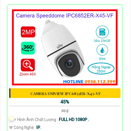
CAMERA UNIVIEW IPC6852ER-X45-VF
45%
00 ₫
️⚡ Hình Ành Chất Lượng :
FULL HD 1080P .
⚒ Công Nghệ :
IP.