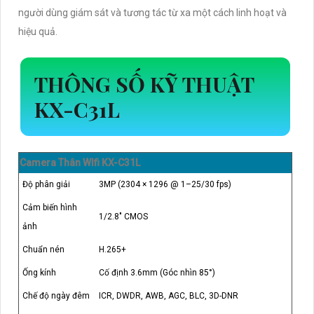
người dùng giám sát và tương tác từ xa một cách linh hoạt và
hiệu quả.
THÔNG SỐ KỸ THUẬT
KX-C31L
Camera Thân WIfi KX-C31L
Độ phân giải
3MP (2304 × 1296 @ 1–25/30 fps)
Cảm biến hình
1/2.8" CMOS
ảnh
Chuẩn nén
H.265+
Ống kính
Cố định 3.6mm (Góc nhìn 85°)
Chế độ ngày đêm
ICR, DWDR, AWB, AGC, BLC, 3D-DNR