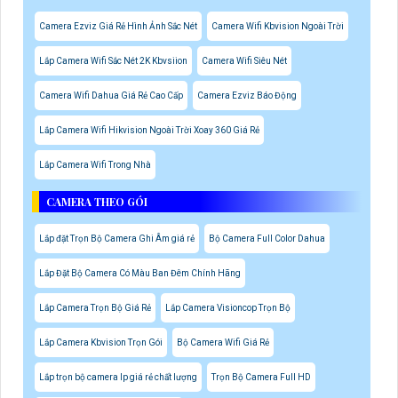
Camera Ezviz Giá Rẻ Hình Ảnh Sắc Nét
Camera Wifi Kbvision Ngoài Trời
Lắp Camera Wifi Sắc Nét 2K Kbvsiion
Camera Wifi Siêu Nét
Camera Wifi Dahua Giá Rẻ Cao Cấp
Camera Ezviz Báo Động
Lắp Camera Wifi Hikvision Ngoài Trời Xoay 360 Giá Rẻ
Lắp Camera Wifi Trong Nhà
CAMERA THEO GÓI
Lắp đặt Trọn Bộ Camera Ghi Âm giá rẻ
Bộ Camera Full Color Dahua
Lắp Đặt Bộ Camera Có Màu Ban Đêm Chính Hãng
Lắp Camera Trọn Bộ Giá Rẻ
Lắp Camera Visioncop Trọn Bộ
Lắp Camera Kbvision Trọn Gói
Bộ Camera Wifi Giá Rẻ
Lắp trọn bộ camera Ip giá rẻ chất lượng
Trọn Bộ Camera Full HD