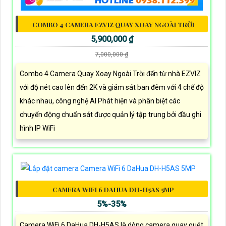
COMBO 4 CAMERA EZVIZ QUAY XOAY NGOÀI TRỜI
5,900,000 ₫
7,000,000 ₫
Combo 4 Camera Quay Xoay Ngoài Trời đến từ nhà EZVIZ
với độ nét cao lên đến 2K và giám sát ban đêm với 4 chế độ
khác nhau, công nghệ AI Phát hiện và phân biệt các
chuyển động chuẩn sát được quản lý tập trung bởi đầu ghi
hình IP WiFi
CAMERA WIFI 6 DAHUA DH-H5AS 5MP
5%-35%
Camera WiFi 6 DaHua DH-H5AS là dòng camera quay quét