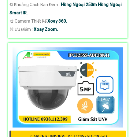
❂ Khoảng Cách Ban Đêm :
Hồng Ngoại 250m Hồng Ngoại
Smart IR.
🎨 Camera Thiết Kế
Xoay 360.
️⌘ Ưu Điểm :
Xoay Zoom.
CAMERA UNIVIEW IPC325SS-ADF28K-I1