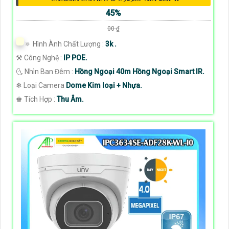
45%
00 ₫
🔅 Hình Ành Chất Lượng :
3k .
⚒ Công Nghệ :
IP POE.
🌜 Nhìn Ban Đêm :
Hồng Ngoại 40m Hồng Ngoại Smart IR.
❄ Loại Camera
Dome Kim loại + Nhựa.
️♚ Tích Hợp :
Thu Âm.