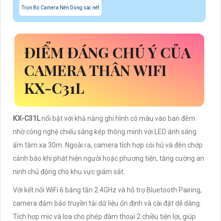
Trọn Bộ Camera Nên Dùng sắc nét
ĐIỂM ĐÁNG CHÚ Ý CỦA
CAMERA THÂN WIFI
KX-C31L
KX-C31L
nổi bật với khả năng ghi hình có màu vào ban đêm
nhờ công nghệ chiếu sáng kép thông minh với LED ánh sáng
ấm tầm xa 30m. Ngoài ra, camera tích hợp còi hú và đèn chớp
cảnh báo khi phát hiện người hoặc phương tiện, tăng cường an
ninh chủ động cho khu vực giám sát.
Với kết nối WiFi 6 băng tần 2.4GHz và hỗ trợ Bluetooth Pairing,
camera đảm bảo truyền tải dữ liệu ổn định và cài đặt dễ dàng.
Tích hợp mic và loa cho phép đàm thoại 2 chiều tiện lợi, giúp