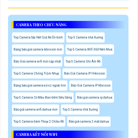
CAMERA THEO CHỨC NĂNG
Top Camera Sắc Nét Giá Rẻ Ổn Định
Top 5 Camera nhà Xưởng
Bảng báo giá camera kbvision mới
Top 5 Camera Wifi 360 Nên Mua
Báo Giá camera wifi mới cập nhật
Top 5 Camera Ghi Âm Rõ
Top 5 Camera Chống Trộm Nhạy
Báo Giá Camera IP Hikvision
Bảng báo giá camera ezviz ngoài trời
Báo Giá Camera IP Kbvision
Top 5 Camera Có Màu Ban Đêm Siêu Sáng
Báo giá camera ip dahua
Báo giá camera wifi dahua mới
Top 5 Camera nhà Xưởng
Top 5 Camera Đàm Thoại 2 Chiều Rõ
Báo giá camera 2 mắt dahua
CAMERA KẾT NỐI WIFI