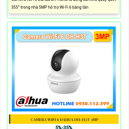
355° trong nhà 5MP hỗ trợ Wi-Fi 6 băng tần
CAMERA WIFI 6 DAHUA DH-H3T 3MP
5%-35%