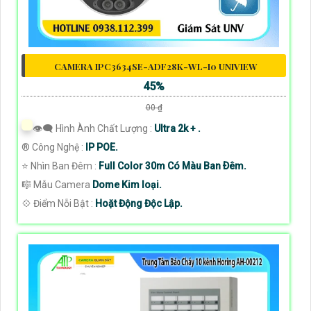
CAMERA IPC3634SE-ADF28K-WL-I0 UNIVIEW
45%
00 ₫
👁️‍🗨 Hình Ành Chất Lượng :
Ultra 2k + .
®️ Công Nghệ :
IP POE.
⭐ Nhìn Ban Đêm :
Full Color 30m Có Màu Ban Ðêm.
🎼️ Mẫu Camera
Dome Kim loại.
️💠 Điểm Nỗi Bật :
Hoặt Động Độc Lập.