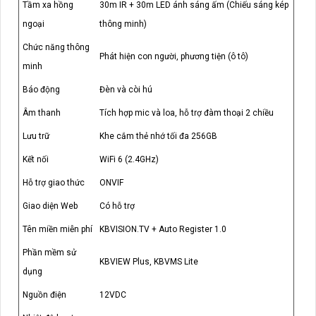
Tầm xa hồng
30m IR + 30m LED ánh sáng ấm (Chiếu sáng kép
ngoại
thông minh)
Chức năng thông
Phát hiện con người, phương tiện (ô tô)
minh
Báo động
Đèn và còi hú
Âm thanh
Tích hợp mic và loa, hỗ trợ đàm thoại 2 chiều
Lưu trữ
Khe cắm thẻ nhớ tối đa 256GB
Kết nối
WiFi 6 (2.4GHz)
Hỗ trợ giao thức
ONVIF
Giao diện Web
Có hỗ trợ
Tên miền miễn phí
KBVISION.TV + Auto Register 1.0
Phần mềm sử
KBVIEW Plus, KBVMS Lite
dụng
Nguồn điện
12VDC