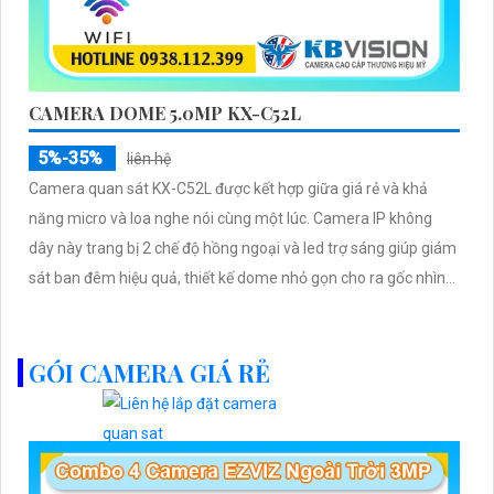
CAMERA DOME 5.0MP KX-C52L
5%-35%
liên hệ
Camera quan sát KX-C52L được kết hợp giữa giá rẻ và khả
năng micro và loa nghe nói cùng một lúc. Camera IP không
dây này trang bị 2 chế độ hồng ngoại và led trợ sáng giúp giám
sát ban đêm hiệu quả, thiết kế dome nhỏ gọn cho ra gốc nhìn
rộng đáng để tham khảo
GÓI CAMERA GIÁ RẺ