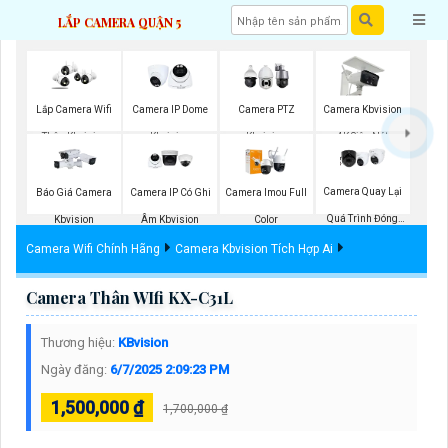
LẮP CAMERA QUẬN 5
Lắp Camera Wifi
Camera IP Dome
Camera PTZ
Camera Kbvision
Thân Kbvision
Kbvision
Kbvision
4K Siêu Nét
Camera Quay Lại
Báo Giá Camera
Camera IP Có Ghi
Camera Imou Full
Quá Trình Đóng
Kbvision
Âm Kbvision
Color
Hàng
Camera Wifi Chính Hãng
Camera Kbvision Tích Hợp Ai
Camera Thân WIfi KX-C31L
Thương hiệu:
KBvision
Ngày đăng:
6/7/2025 2:09:23 PM
1,500,000 ₫
1,700,000 ₫