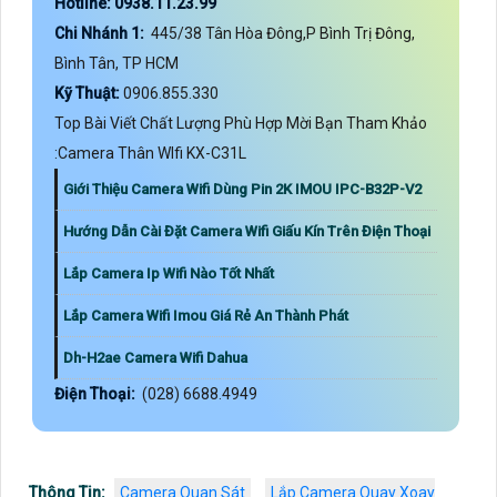
Hotline: 0938.11.23.99
Chi Nhánh 1:
445/38 Tân Hòa Đông,P Bình Trị Đông,
Bình Tân, TP HCM
Kỹ Thuật:
0906.855.330
Top Bài Viết Chất Lượng Phù Hợp Mời Bạn Tham Khảo
:Camera Thân WIfi KX-C31L
Giới Thiệu Camera Wifi Dùng Pin 2K IMOU IPC-B32P-V2
Hướng Dẫn Cài Đặt Camera Wifi Giấu Kín Trên Điện Thoại
Lắp Camera Ip Wifi Nào Tốt Nhất
Lắp Camera Wifi Imou Giá Rẻ An Thành Phát
Dh-H2ae Camera Wifi Dahua
Điện Thoại:
(028) 6688.4949
Thông Tin:
Camera Quan Sát
Lắp Camera Quay Xoay