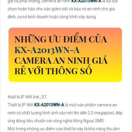
giá cả phải chăng, camera an ninh
KX-A2013WN-A
là sự lựa
chọn hoàn hảo cho việc giám sát và bảo vệ an ninh cho gia
đình, cơ sở kinh doanh hoặc công trình xây dựng.
NHỮNG ƯU ĐIỂM CỦA
KX-A2013WN-A
CAMERA AN NINH GIÁ
RẺ VỚI THÔNG SỐ
thiết bị IP Wifi link_07:
Thiết bị IP Wifi
KX-A2013WN-A
là một sản phẩm camera an
ninh có chất lượng hình ảnh sắc nét lên đến 2.0 megapixel, đáp
ứng đúng tiêu chuẩn với công nghệ Hồng Ngoại SMD.
Một trong những ưu điểm của thiết bị này là khả năng thu âm