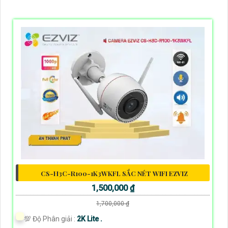
CS-H3C-R100-1K3WKFL SẮC NÉT WIFI EZVIZ
1,500,000 ₫
1,700,000 ₫
💯 Độ Phân giải :
2K Lite .