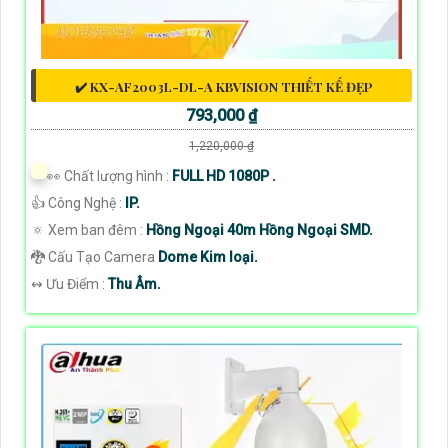
✔️ KX-AF2003L-DL-A KBVISION THIẾT KẾ ĐẸP
793,000 ₫
1,220,000 ₫
️👀 Chất lượng hình :
FULL HD 1080P .
👍 Công Nghệ :
IP.
🔅 Xem ban đêm :
Hồng Ngoại 40m Hồng Ngoại SMD.
🐉️ Cấu Tạo Camera
Dome Kim loại.
️↭ Ưu Điểm :
Thu Âm.