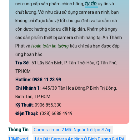
tự tin
nơi cung cấp sản phẩm chính hãng,
uy tín và
chất lượng. Với nhu cầu sử dụng camera an ninh, bạn
không chỉ được bảo vệ tốt cho gia đình và tài sản mà
còn được hưởng các ưu đãi hấp dẫn. Khám phá ngay
các sản phẩm thiết bị camera chính hãng tại An Thành
Phát và
Hoàn toàn tin tưởng
tiêu chí của bạn được đáp
ứng hoàn hảo.
Trụ Sở:
51 Lũy Bán Bích, P. Tân Thới Hòa, Q.Tân Phú,
TP.HCM
Hotline: 0938.11.23.99
Chi Nhánh 1:
445/38 Tân Hòa Đông,P Bình Trị Đông,
Bình Tân, TP HCM
Kỹ Thuật:
0906.855.330
Điện Thoại:
(028) 6688.4949
Thông Tin:
Camera Imou 2 Mắt Ngoài Trời Ipc-S7xp-
10M0wed
Lắp Đặt Camera An Ninh Ở Bình Dương Giá Rẻ