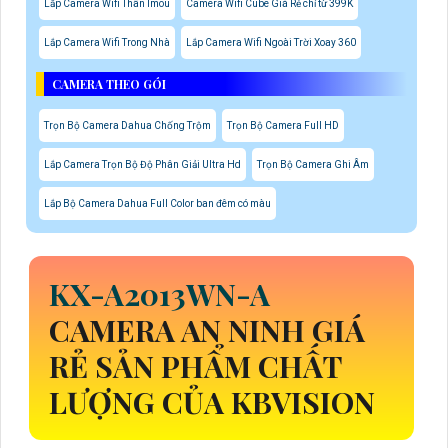
Lắp Camera Wifi Thân Imou
Camera Wifi Cube Giá Rẻ chỉ từ 399K
Lắp Camera Wifi Trong Nhà
Lắp Camera Wifi Ngoài Trời Xoay 360
CAMERA THEO GÓI
Trọn Bộ Camera Dahua Chống Trộm
Trọn Bộ Camera Full HD
Lắp Camera Trọn Bộ Độ Phân Giải Ultra Hd
Trọn Bộ Camera Ghi Âm
Lắp Bộ Camera Dahua Full Color ban đêm có màu
KX-A2013WN-A
CAMERA AN NINH GIÁ
RẺ SẢN PHẨM CHẤT
LƯỢNG CỦA KBVISION