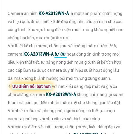
Camera an ninh
KX-A2013WN-A
là một sản phẩm chất lượng
và hiệu quả, được thiết kế để đáp ứng nhu cầu an ninh cho các
công trình, khu vực trong điều kiện môi trường khắc nghiệt như
chống bụi bẩn, mưa hoặc ẩm ướt.
Với thiết kế chịu nước, chống bụi và chống thấm nước IP66,
tự tin
camera
KX-A2013WN-A
hoạt động ổn định trong mọi
điều kiện thời tiết, từ nắng nóng đến mưa gió. thiết kế tích hợp
cao cấp Bạn sẽ được camera duy trì hiệu suất hoạt động lâu
dài mà không bị ảnh hưởng bởi môi trường xung quanh.
⚜️
Ưu điểm nỗi bật hơn
với nét kiểu dáng đẹp mắt và giá cả
phải chăng, camera
KX-A2013WN-A
không chỉ mang lại sự an
toàn mà còn tạo điểm nhấn thẩm mỹ cho không gian lắp đặt.
Với nhiều mẫu mã phong phú, người dùng có thể lựa chọn
camera phù hợp với nhu cầu và sở thích của mình.
Với các ưu điểm về chất lượng, chống nước, kiểu dáng đẹp và