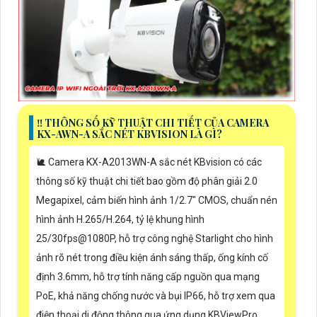
‼️ THÔNG SỐ KỸ THUẬT CHI TIẾT CỦA CAMERA
KX-AWN-A SẮC NÉT KBVISION LÀ GÌ?
🐌 Camera KX-A2013WN-A sắc nét KBvision có các
thông số kỹ thuật chi tiết bao gồm độ phân giải 2.0
Megapixel, cảm biến hình ảnh 1/2.7" CMOS, chuẩn nén
hình ảnh H.265/H.264, tỷ lệ khung hình
25/30fps@1080P, hỗ trợ công nghệ Starlight cho hình
ảnh rõ nét trong điều kiện ánh sáng thấp, ống kính cố
định 3.6mm, hỗ trợ tính năng cấp nguồn qua mạng
PoE, khả năng chống nước và bụi IP66, hỗ trợ xem qua
điện thoại di động thông qua ứng dụng KBViewPro.