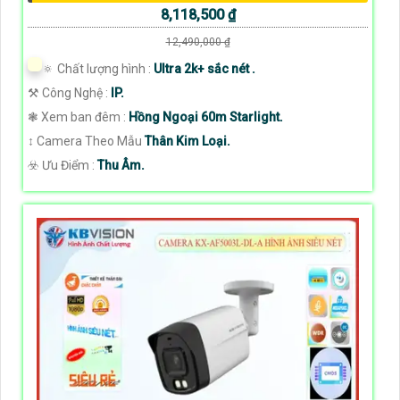
8,118,500 ₫
12,490,000 ₫
🔅 Chất lượng hình :
Ultra 2k+ sắc nét .
⚒ Công Nghệ :
IP.
❃ Xem ban đêm :
Hồng Ngoại 60m Starlight.
↕️ Camera Theo Mẫu
Thân Kim Loại.
️☣️ Ưu Điểm :
Thu Âm.