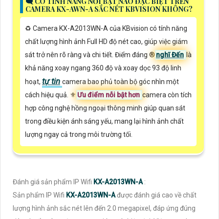
🗨️ CÓ TÍNH NĂNG NỔI BẬT NÀO ĐẶC BIỆT TRÊN
CAMERA KX-AWN-A SẮC NÉT KBVISION KHÔNG?
♻️ Camera KX-A2013WN-A của KBvision có tính năng
chất lượng hình ảnh Full HD độ nét cao, giúp việc giám
sát trở nên rõ ràng và chi tiết. Điểm đáng ®️
nghĩ Đến
là
khả năng xoay ngang 360 độ và xoay dọc 93 độ linh
tự tin
hoạt,
camera bao phủ toàn bộ góc nhìn một
cách hiệu quả. ⚜️
Ưu điểm nỗi bật hơn
camera còn tích
hợp công nghệ hồng ngoại thông minh giúp quan sát
trong điều kiện ánh sáng yếu, mang lại hình ảnh chất
lượng ngay cả trong môi trường tối.
Đánh giá sản phẩm IP Wifi
KX-A2013WN-A
:
Sản phẩm IP Wifi
KX-A2013WN-A
được đánh giá cao về chất
lượng hình ảnh sắc nét lên đến 2.0 megapixel, đáp ứng đúng