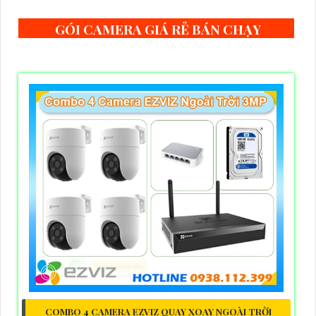
GÓI CAMERA GIÁ RẺ BÁN CHẠY
COMBO 4 CAMERA EZVIZ QUAY XOAY NGOÀI TRỜI