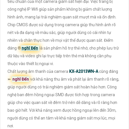
tiêu chuẩn của một camera giám sát hiện đại. Việc trang bị
công nghệ IP Wifi giúp sản phẩm không bị giảm chất lượng
hình ảnh, mang lại trải nghiệm quan sát mượt mà và ổn định.
Chip CMOS được sử dụng trong camera giúp thu hình ảnh rõ
nét và đa dạng về màu sắc, giúp người dùng có cái nhìn tự
nhiên và chân thực hơn về mọi vật thể được quan sát. Điểm
đáng ®️
nghĩ Đến
là sản phẩm hỗ trợ thẻ nhớ, cho phép lưu trữ
dữ liệu và video ghi lại trực tiếp trên thẻ mà không cần phụ
thuộc vào thiết bị ngoại vi.
Chất lượng âm thanh của camera
KX-A2013WN-A
cũng đáng
⤘
nghĩ Đến
với khả năng thu âm và phát lại âm thanh rõ ràng,
giúp người dùng có trải nghiệm giám sát hoàn hảo hơn. Công
nghệ ban đêm hồng ngoại SMD được tích hợp trong camera
giúp cho việc quan sát về đêm trở nên dễ dàng và rõ ràng hơn
bao giờ hết. Với khả năng xem được hồng ngoại lên đến 30m,
người dùng có thể an tâm về khả năng giám sát mọi lúc, mọi
nơi.