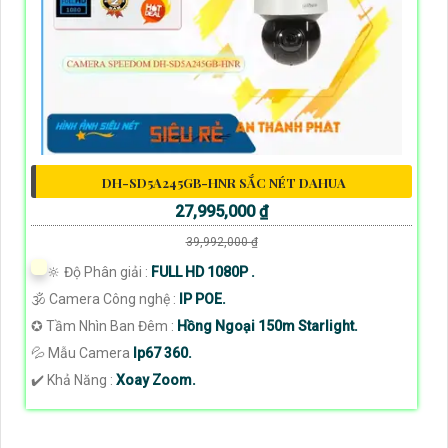
DH-SD5A245GB-HNR SẮC NÉT DAHUA
27,995,000 ₫
39,992,000 ₫
🔆 Độ Phân giải :
FULL HD 1080P .
🕉️ Camera Công nghệ :
IP POE.
✪ Tầm Nhìn Ban Đêm :
Hồng Ngoại 150m Starlight.
💦 Mẫu Camera
Ip67 360.
️✔️ Khả Năng :
Xoay Zoom.