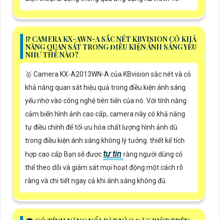
⁉️ CAMERA KX-AWN-A SẮC NÉT KBVISION CÓ KHẢ
NĂNG QUAN SÁT TRONG ĐIỀU KIỆN ÁNH SÁNG YẾU
NHƯ THẾ NÀO?
🥇 Camera KX-A2013WN-A của KBvision sắc nét và có
khả năng quan sát hiệu quả trong điều kiện ánh sáng
yếu nhờ vào công nghệ tiên tiến của nó. Với tính năng
cảm biến hình ảnh cao cấp, camera này có khả năng
tự điều chỉnh để tối ưu hóa chất lượng hình ảnh dù
trong điều kiện ánh sáng không lý tưởng. thiết kế tích
tự tin
hợp cao cấp Bạn sẽ được
rằng người dùng có
thể theo dõi và giám sát mọi hoạt động một cách rõ
ràng và chi tiết ngay cả khi ánh sáng không đủ.