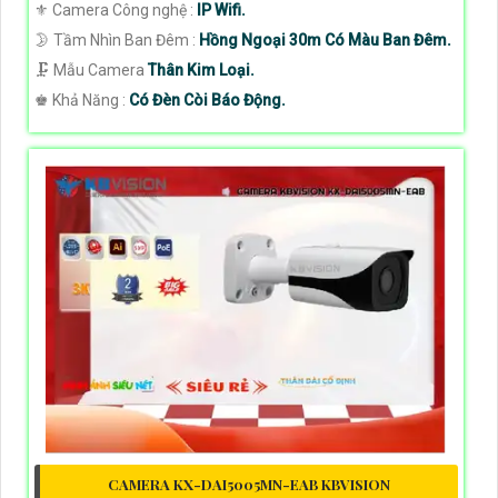
⚜️ Camera Công nghệ :
IP Wifi.
🌛 Tầm Nhìn Ban Đêm :
Hồng Ngoại 30m Có Màu Ban Đêm.
🗜️ Mẫu Camera
Thân Kim Loại.
️♚ Khả Năng :
Có Đèn Còi Báo Động.
CAMERA KX-DAI5005MN-EAB KBVISION