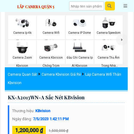
LẮP CAMERA QUẬN 5
Camera Wifi
Camera Ip 4k
Camera IP Dome
Camera Speedom
Kbvision
Kbvision
Kbviison
Kbvision
Camera Zoom
Camera Kbvision
Đầu Ghi Camera Ip
Camera Thu Âm
Kbvision
Chống Trộm
AI Kbvision
Trong Nhà
Kbvision
Camera Quan Sát
Camera Kbvision Giá Rẻ
Lắp Camera Wifi Thân
Kbvision
KX-A2013WN-A Sắc Nét KBvision
Thương hiệu:
KBvision
Ngày đăng:
7/5/2023 1:42:11 PM
1,200,000 ₫
1,500,000 ₫