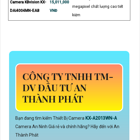
Camera KBvision KX-
15,011,000
megapixel chất lượng cao tiết
DAi4004MN-EAB
VNĐ
kiệm
CÔNG TY TNHH TM-
DV ĐẦU TƯ AN
THÀNH PHÁT
Bạn đang tìm kiếm Thiết Bị Camera
KX-A2013WN-A
Camera An Ninh Giá rẻ và chính hãng? Hãy đến với An
Thành Phát