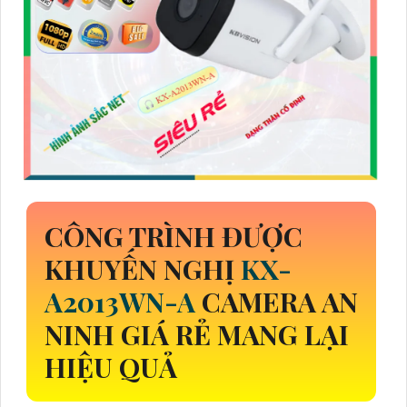
CÔNG TRÌNH ĐƯỢC
KHUYẾN NGHỊ
KX-
A2013WN-A
CAMERA AN
NINH GIÁ RẺ MANG LẠI
HIỆU QUẢ