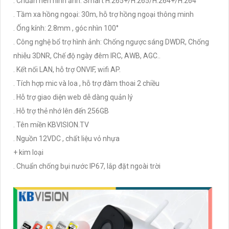
. Chuẩn nén hình ảnh: Smart H.265+/H.265/H.264+/H.264
. Tầm xa hồng ngoại: 30m, hỗ trợ hồng ngoại thông minh
. Ống kính: 2.8mm , góc nhìn 100°
. Công nghệ bổ trợ hình ảnh: Chống ngược sáng DWDR, Chống
nhiễu 3DNR, Chế độ ngày đêm IRC, AWB, AGC..
. Kết nối LAN, hỗ trợ ONVIF, wifi AP.
. Tích hợp mic và loa , hỗ trợ đàm thoai 2 chiều
. Hỗ trợ giao diện web dễ dàng quản lý
. Hỗ trợ thẻ nhớ lên đến 256GB
. Tên miền KBVISION.TV
. Nguồn 12VDC , chất liệu vỏ nhựa
+ kim loại
. Chuẩn chống bụi nước IP67, lắp đặt ngoài trời