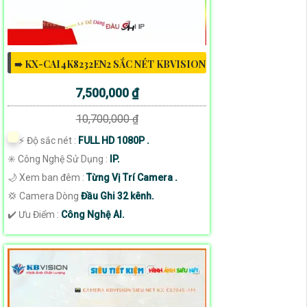
➠ KX-CAI4K8232EN2 SẮC NÉT KBVISION
7,500,000 ₫
10,700,000 ₫
️⚡ Độ sắc nét :
FULL HD 1080P .
✳️ Công Nghệ Sử Dụng :
IP.
🌙 Xem ban đêm :
Từng Vị Trí Camera .
💢 Camera Dòng
Đầu Ghi 32 kênh.
️✔️ Ưu Điểm :
Công Nghệ AI.