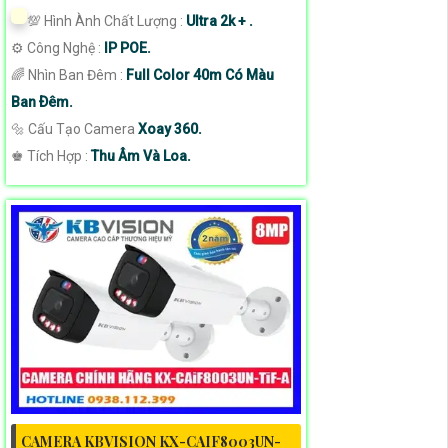
💯 Hình Ành Chất Lượng :
Ultra 2k + .
⚙ Công Nghệ :
IP POE.
🌈 Nhìn Ban Đêm :
Full Color 40m Có Màu
Ban Ðêm.
🔩 Cấu Tạo Camera
Xoay 360.
️♚ Tích Hợp :
Thu Âm Và Loa.
CAMERA KBVISION KX-CAIF8003UN-