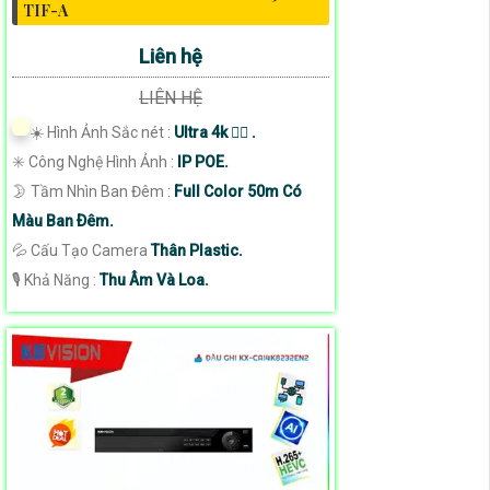
TIF-A
Liên hệ
LIÊN HỆ
☀️ Hình Ảnh Sắc nét :
Ultra 4k 👍🏾 .
✳️ Công Nghệ Hình Ảnh :
IP POE.
🌛 Tầm Nhìn Ban Đêm :
Full Color 50m Có
Màu Ban Ðêm.
💦 Cấu Tạo Camera
Thân Plastic.
️🎙 Khả Năng :
Thu Âm Và Loa.