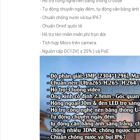
- Hỗ trợ công nghệ nén băng thông U-code
- Tự động chuyển ngày đêm, tự động cân bằng ánh
- Chuẩn chống nước và bụi IP67
- Chuẩn Onvif quốc tế
- Hỗ trợ tên miền miễn phí trọn đời.
- Tích hợp Micro trên camera.
- Nguồn cấp DC12V( ± 25% ) và PoE