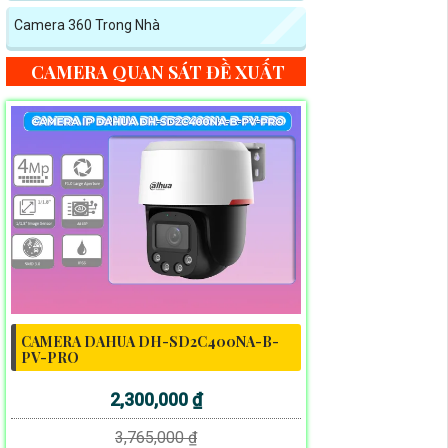
Camera 360 Trong Nhà
CAMERA QUAN SÁT ĐỀ XUẤT
CAMERA DAHUA DH-SD2C400NA-B-
PV-PRO
2,300,000 ₫
3,765,000 ₫