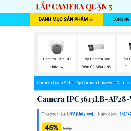
LẮP CAMERA QUẬN 5
DANH MỤC SẢN PHẨM
CÔNG NG
Lắp Camera Ban
Lắp 
Camera Ultra HD
Đêm Có Màu UNV
Ful
Uniview
Camera Quan Sát
Lắp Camera Uniview
Camera
Camera IPC3613LB-AF28-
Thương hiệu:
UNV (Uniview)
Ngày đăng:
1/21/
45%
00 ₫