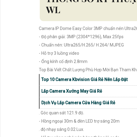
WL
Camera IP Dome Easy Color 3MP chuẩn nén Ultra2
- Độ phân giải: 3MP (2304*1296), Max 25fps
- Chuẩn nén: Ultra265/H.265/ H.264/ MJPEG
- Hỗ trợ 3 luồng video
- Ống kính cố định 2.8mm
Top Bài Viết Chất Lượng Phù Hợp Mời Bạn Tham K
Top 10 Camera Kbvision Giá Rẻ Nên Lắp Đặt
Lắp Camera Xưởng May Giá Rẻ
Dịch Vụ Lắp Camera Cửa Hàng Giá Rẻ
. Góc quan sát 121.9 độ.
- Hồng ngoại 30m & đèn LED trợ sáng 20m
. độ nhạy sáng 0.02 Lux.