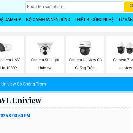
HỆ CAMERA
BỘ CAMERA NÊN DÙNG
THIẾT BỊ CÔNG NGHỆ
TƯ VẤN
Camera UNV
Camera Starlight
Camera Uniview Có
Camera Z
l Hd 1080P
Uniview
Chống Trộm
Uniview
 Uniview Có Chống Trộm
WL Uniview
2025 3:00:50 PM