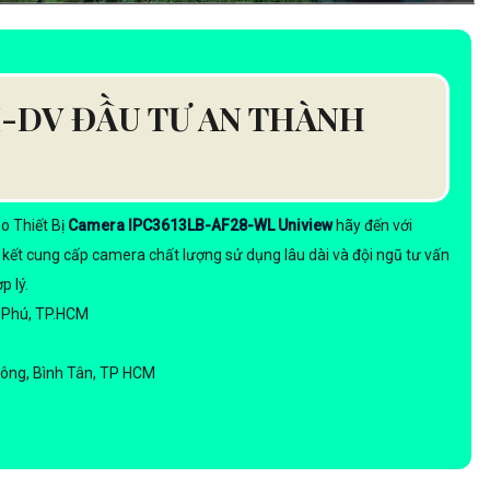
-DV ĐẦU TƯ AN THÀNH
o Thiết Bị
Camera IPC3613LB-AF28-WL Uniview
hãy đến với
ết cung cấp camera chất lượng sử dụng lâu dài và đội ngũ tư vấn
p lý.
n Phú, TP.HCM
Đông, Bình Tân, TP HCM