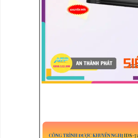
CÔNG TRÌNH ĐƯỢC KHUYẾN NGHỊ
IDS-7