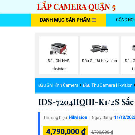
LẮP CAMERA QUẬN 5
DANH MỤC SẢN PHẨM
CÔNG NG
Đầu Ghi NVR
Đầu Ghi AI Hikvision
Đầu G
Hikvision
H
Đầu Ghi Hình Camera
Đầu Thu Camera Hikvision
IDS-7204HQHI-K1/2S Sắc 
Thương hiệu:
Hikvision
Ngày đăng:
11/13/202
4,790,000 ₫
4,790,000 ₫