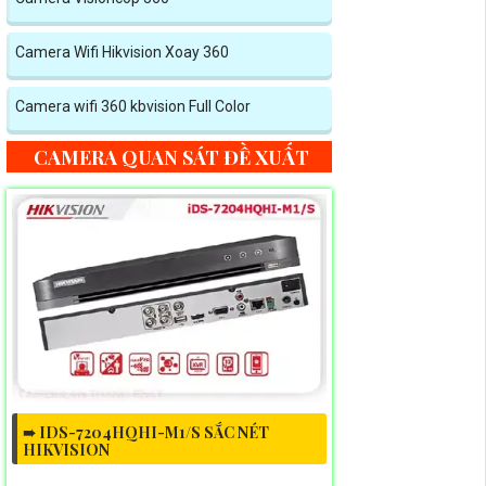
Camera Wifi Hikvision Xoay 360
Camera wifi 360 kbvision Full Color
CAMERA QUAN SÁT ĐỀ XUẤT
➠ IDS-7204HQHI-M1/S SẮC NÉT
HIKVISION