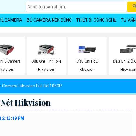
HỆ CAMERA
BỘ CAMERA NÊN DÙNG
THIẾT BỊ CÔNG NGHỆ
TƯ VẤN
hi 8 Camera
Đầu Ghi Hình Ip 4
Đầu Ghi PoE
Đầu Ghi 2 Ổ 
ikvision
Hikvision
Kbvision
Hikvisio
Camera Hikvision Full Hd 1080P
Nét Hikvision
3 2:13:19 PM