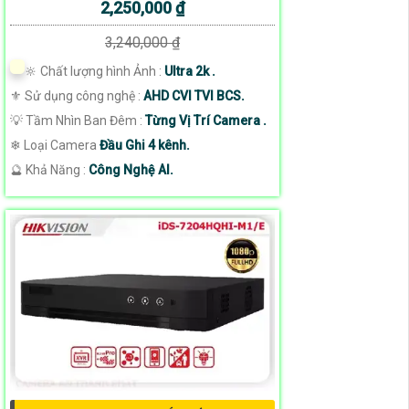
2,250,000 ₫
3,240,000 ₫
🔆 Chất lượng hình Ảnh :
Ultra 2k .
⚜️ Sử dụng công nghệ :
AHD CVI TVI BCS.
💡 Tầm Nhìn Ban Đêm :
Từng Vị Trí Camera .
❄ Loại Camera
Đầu Ghi 4 kênh.
️🔮 Khả Năng :
Công Nghệ AI.