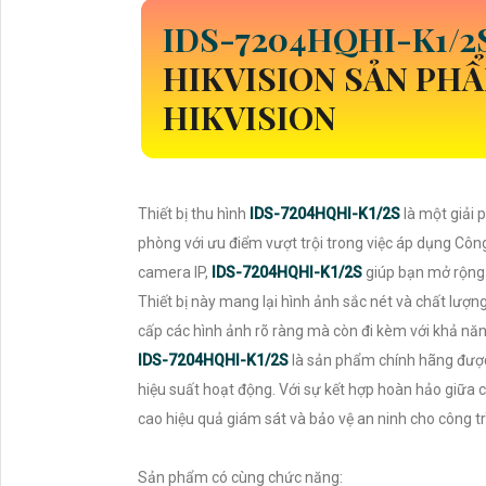
IDS-7204HQHI-K1/2
HIKVISION SẢN PH
HIKVISION
Thiết bị thu hình
IDS-7204HQHI-K1/2S
là một giải 
phòng với ưu điểm vượt trội trong việc áp dụng Côn
camera IP,
IDS-7204HQHI-K1/2S
giúp bạn mở rộng 
Thiết bị này mang lại hình ảnh sắc nét và chất lượ
cấp các hình ảnh rõ ràng mà còn đi kèm với khả năn
IDS-7204HQHI-K1/2S
là sản phẩm chính hãng được
hiệu suất hoạt động. Với sự kết hợp hoàn hảo giữa c
cao hiệu quả giám sát và bảo vệ an ninh cho công tr
Sản phẩm có cùng chức năng: