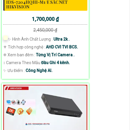
IDS-7204HQHI-M1/E SẮC NÉT
HIKVISION
1,700,000 ₫
2,450,000 ₫
✨ Hình Ành Chất Lượng :
Ultra 2k .
⚜️ Tích hợp công nghệ :
AHD CVI TVI BCS.
❈ Xem ban đêm :
Từng Vị Trí Camera .
↕️ Camera Theo Mẫu
Đầu Ghi 4 kênh.
️✨ Ưu Điểm :
Công Nghệ AI.