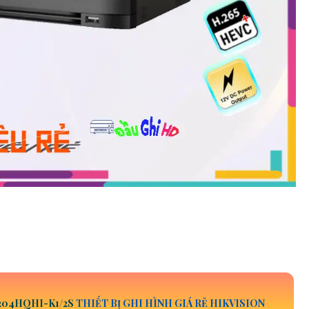
204HQHI-K1/2S
THIẾT BỊ GHI HÌNH GIÁ RẺ HIKVISION