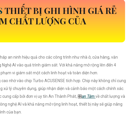
S
THIẾT BỊ GHI HÌNH GIÁ RẺ
ẨM CHẤT LƯỢNG CỦA
pháp an ninh hiệu quả cho các công trình như nhà ở, cửa hàng, văn
g Nghệ AI vào quá trình giám sát. Với khả năng mở rộng lên đến 4
phạm vi giám sát một cách linh hoạt và toàn diện hơn.
ng cao nhờ vào chip Turbo ACUSENSE tích hợp. Chip này không chỉ cung
g xử lý chuyên dụng, giúp nhận diện và cảnh báo một cách chính xác.
 cung cấp bởi đơn vị uy tín An Thành Phát, 🎛
an Tâm
về chất lượng và
ông nghệ AI và khả năng mở rộng linh hoạt, thiết bị này sẽ giúp nâng
ình của bạn.