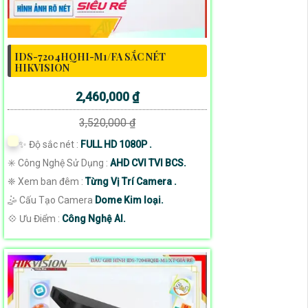
IDS-7204HQHI-M1/FA SẮC NÉT
HIKVISION
2,460,000 ₫
3,520,000 ₫
✨ Độ sắc nét :
FULL HD 1080P .
✳️ Công Nghệ Sử Dụng :
AHD CVI TVI BCS.
❈ Xem ban đêm :
Từng Vị Trí Camera .
🤹 Cấu Tạo Camera
Dome Kim loại.
️💠 Ưu Điểm :
Công Nghệ AI.