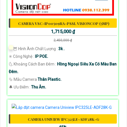
CAMERA VSC-IP00509RA-PSSL VISIONCOP (5MP)
1,715,000 ₫
2,450,000 ₫
🦉 Hình Ành Chất Lượng :
3k .
✳️ Công Nghệ :
IP POE.
🌜 Khoảng Cách Ban Đêm :
Hồng Ngoại Siêu Xa Có Màu Ban
Ðêm.
🔩 Mẫu Camera
Thân Plastic.
️🔔 Ưu Điểm :
Thu Âm.
CAMERA UNIVIEW IPC325LE-ADF28K-G