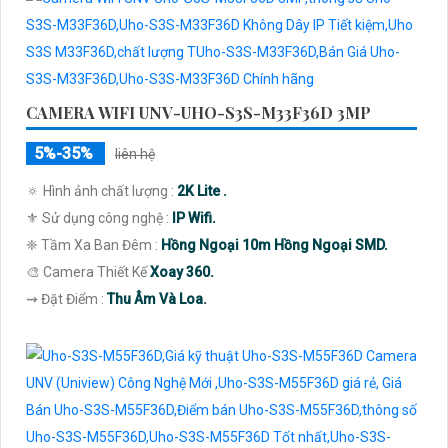
CAMERA WIFI UNV-UHO-S3S-M33F36D 3MP
5%-35%
liên hệ
🔅 Hình ảnh chất lượng :
2K Lite .
⚜️ Sử dụng công nghệ :
IP Wifi.
❈ Tầm Xa Ban Đêm :
Hồng Ngoại 10m Hồng Ngoại SMD.
🎨 Camera Thiết Kế
Xoay 360.
️⇝ Đặt Điểm :
Thu Âm Và Loa.