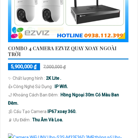
COMBO 4 CAMERA EZVIZ QUAY XOAY NGOÀI
TRỜI
5,900,000 ₫
7,000,000 ₫
✨ Chất lượng hình :
2K Lite .
👍 Công Nghệ Sử Dụng :
IP Wifi.
🌙 Khoảng Cách Ban Đêm :
Hồng Ngoại 30m Có Màu Ban
Ðêm.
🕉️ Cấu Tạo Camera
IP67 xoay 360.
️📡 Ưu Điểm :
Thu Âm Và Loa.