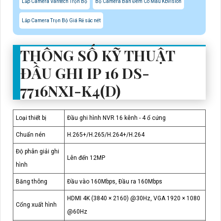
Lắp Camera Vantech Trọn Bộ
Bộ Camera Ban Đêm Có Màu Kbvision
Lắp Camera Trọn Bộ Giá Rẻ sắc nét
THÔNG SỐ KỸ THUẬT
ĐẦU GHI IP 16 DS-
7716NXI-K4(D)
Loại thiết bị
Đầu ghi hình NVR 16 kênh - 4 ổ cứng
Chuẩn nén
H.265+/H.265/H.264+/H.264
Độ phân giải ghi
Lên đến 12MP
hình
Băng thông
Đầu vào 160Mbps, Đầu ra 160Mbps
HDMI 4K (3840 × 2160) @30Hz, VGA 1920 × 1080
Cổng xuất hình
@60Hz