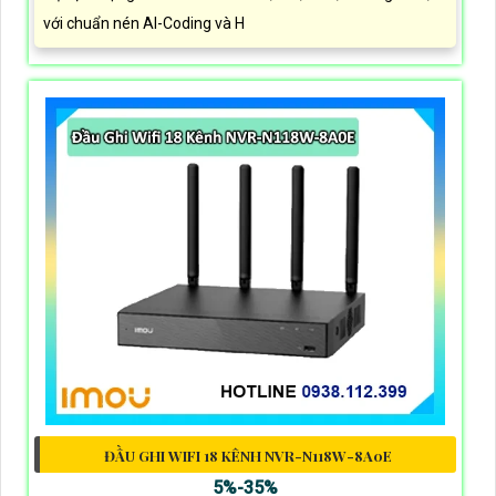
với chuẩn nén AI-Coding và H
ĐẦU GHI WIFI 18 KÊNH NVR-N118W-8A0E
5%-35%