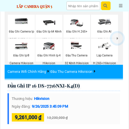
LẮP CAMERA QUẬN 5
Đầu Ghi Camera Ip
Đầu Ghi Ip 64 Kênh
Đầu Ghi H.265+
Đầu Ghi AI
16 Kênh Hikvision
Hikvision
Hikvision
Hikvision
Đầu Ghi Ip 8
Đầu Ghi Hình Ip 4
Đầu Thu Camera
Lắp Camera
Camera Hikvision
Hikvision
32 Kênh Hikvision
H.265+ Hikvision
Camera Wifi Chính Hãng
Đầu Thu Camera Hikvision
Đầu Ghi IP 16 DS-7716NXI-K4(D)
Thương hiệu:
Hikvision
Ngày đăng:
9/26/2025 3:45:09 PM
9,261,000 ₫
13,230,000 ₫