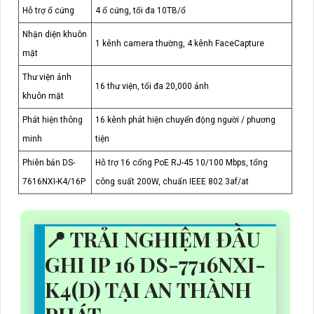
Hỗ trợ ổ cứng
4 ổ cứng, tối đa 10TB/ổ
Nhận diện khuôn
1 kênh camera thường, 4 kênh FaceCapture
mặt
Thư viện ảnh
16 thư viện, tối đa 20,000 ảnh
khuôn mặt
Phát hiện thông
16 kênh phát hiện chuyển động người / phương
minh
tiện
Phiên bản DS-
Hỗ trợ 16 cổng PoE RJ-45 10/100 Mbps, tổng
7616NXI-K4/16P
công suất 200W, chuẩn IEEE 802.3af/at
📍 TRẢI NGHIỆM ĐẦU
GHI IP 16 DS-7716NXI-
K4(D) TẠI AN THÀNH