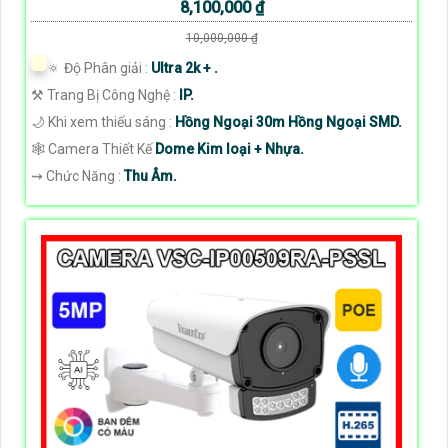
8,100,000 ₫
10,000,000 ₫
🔅 Độ Phân giải :
Ultra 2k + .
⚒ Trang Bị Công Nghệ :
IP.
🌙 Khi xem thiếu sáng :
Hồng Ngoại 30m Hồng Ngoại SMD.
🕸️ Camera Thiết Kế
Dome Kim loại + Nhựa.
️⇝ Chức Năng :
Thu Âm.