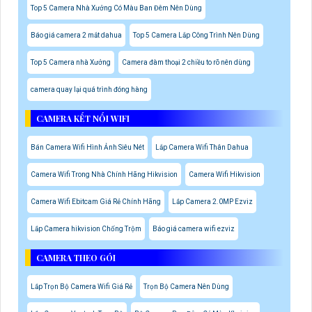
Top 5 Camera Nhà Xưởng Có Màu Ban Đêm Nên Dùng
Báo giá camera 2 mắt dahua
Top 5 Camera Lắp Công Trình Nên Dùng
Top 5 Camera nhà Xưởng
Camera đàm thoại 2 chiều to rõ nên dùng
camera quay lại quá trình đóng hàng
CAMERA KẾT NỐI WIFI
Bán Camera Wifi Hình Ảnh Siêu Nét
Lắp Camera Wifi Thân Dahua
Camera Wifi Trong Nhà Chính Hãng Hikvision
Camera Wifi Hikvision
Camera Wifi Ebitcam Giá Rẻ Chính Hãng
Lắp Camera 2.0MP Ezviz
Lắp Camera hikvision Chống Trộm
Báo giá camera wifi ezviz
CAMERA THEO GÓI
Lắp Trọn Bộ Camera Wifi Giá Rẻ
Trọn Bộ Camera Nên Dùng