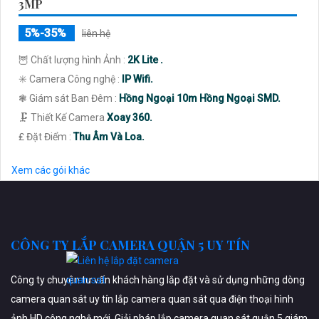
3MP
5%-35%
liên hệ
🦉 Chất lượng hình Ảnh :
2K Lite .
✳️ Camera Công nghệ :
IP Wifi.
❃ Giám sát Ban Đêm :
Hồng Ngoại 10m Hồng Ngoại SMD.
🗜️ Thiết Kế Camera
Xoay 360.
️₤ Đặt Điểm :
Thu Âm Và Loa.
Xem các gói khác
CÔNG TY LẮP CAMERA QUẬN 5 UY TÍN
Công ty chuyên tư vấn khách hàng lắp đặt và sử dụng những dòng
camera quan sát uy tín lắp camera quan sát qua điện thoại hình
ảnh HD công nghệ mới. Giải pháp lắp camera quan sát quận 5 giám