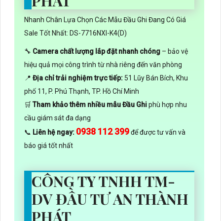
PHÁT
Nhanh Chân Lựa Chọn Các Mẫu Đầu Ghi Đang Có Giá
Sale Tốt Nhất: DS-7716NXI-K4(D)
🔧
Camera chất lượng lắp đặt nhanh chóng
– bảo vệ
hiệu quả mọi công trình từ nhà riêng đến văn phòng
📍
Địa chỉ trải nghiệm trực tiếp:
51 Lũy Bán Bích, Khu
phố 11, P. Phú Thạnh, TP. Hồ Chí Minh
🛒
Tham khảo thêm nhiều mẫu Đầu Ghi
phù hợp nhu
cầu giám sát đa dạng
0938 112 399
📞
Liên hệ ngay:
để được tư vấn và
báo giá tốt nhất
CÔNG TY TNHH TM-
DV ĐẦU TƯ AN THÀNH
PHÁT