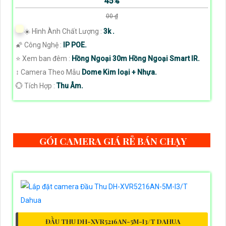
45%
00 ₫
☀️ Hình Ành Chất Lượng :
3k .
🌠 Công Nghệ :
IP POE.
⭐ Xem ban đêm :
Hồng Ngoại 30m Hồng Ngoại Smart IR.
↕️ Camera Theo Mẫu
Dome Kim loại + Nhựa.
️💮 Tích Hợp :
Thu Âm.
GÓI CAMERA GIÁ RẺ BÁN CHẠY
ĐẦU THU DH-XVR5216AN-5M-I3/T DAHUA