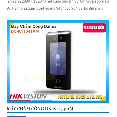
hình ảnh 2880 x 1620 rõ nét cùng ống kính 3. 6mm và zoom số
8x. Hệ thống quay quét ngang 340° dọc 90° loại bỏ điểm mù
MÁY CHẤM CÔNG DS-K1T341AM