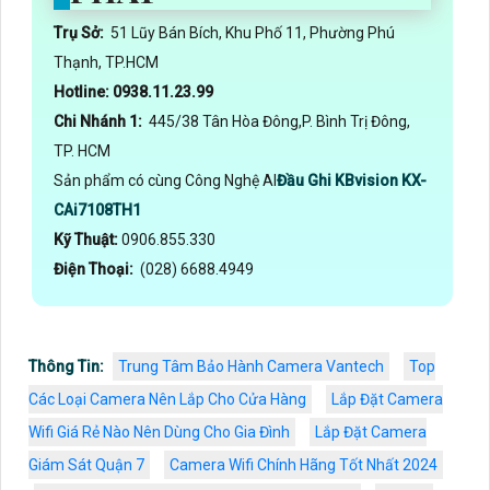
Trụ Sở:
51 Lũy Bán Bích, Khu Phố 11, Phường Phú
Thạnh, TP.HCM
Hotline: 0938.11.23.99
Chi Nhánh 1:
445/38 Tân Hòa Đông,P. Bình Trị Đông,
TP. HCM
Sản phẩm có cùng Công Nghệ AI
Đầu Ghi KBvision KX-
CAi7108TH1
Kỹ Thuật:
0906.855.330
Điện Thoại:
(028) 6688.4949
Thông Tin:
Trung Tâm Bảo Hành Camera Vantech
Top
Các Loại Camera Nên Lắp Cho Cửa Hàng
Lắp Đặt Camera
Wifi Giá Rẻ Nào Nên Dùng Cho Gia Đình
Lắp Đặt Camera
Giám Sát Quận 7
Camera Wifi Chính Hãng Tốt Nhất 2024