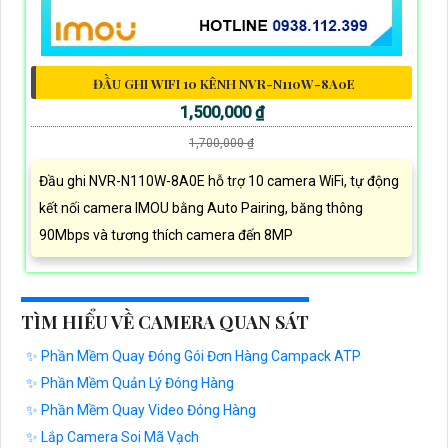
ĐẦU GHI WIFI 10 KÊNH NVR-N110W-8A0E
1,500,000 ₫
1,700,000 ₫
Đầu ghi NVR-N110W-8A0E hỗ trợ 10 camera WiFi, tự động
kết nối camera IMOU bằng Auto Pairing, băng thông
90Mbps và tương thích camera đến 8MP
TÌM HIỂU VỀ CAMERA QUAN SÁT
✨ Phần Mềm Quay Đóng Gói Đơn Hàng Campack ATP
✨ Phần Mềm Quản Lý Đóng Hàng
✨ Phần Mềm Quay Video Đóng Hàng
✨ Lắp Camera Soi Mã Vạch