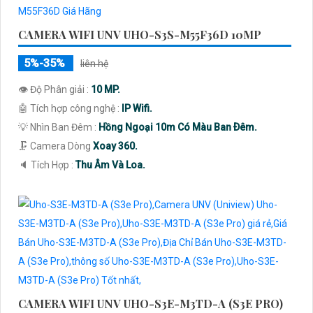
CAMERA WIFI UNV UHO-S3S-M55F36D 10MP
5%-35%
liên hệ
👁 Độ Phân giải :
10 MP.
🤖️ Tích hợp công nghệ :
IP Wifi.
💡 Nhìn Ban Đêm :
Hồng Ngoại 10m Có Màu Ban Ðêm.
🗜️ Camera Dòng
Xoay 360.
️🔈 Tích Hợp :
Thu Âm Và Loa.
CAMERA WIFI UNV UHO-S3E-M3TD-A (S3E PRO)