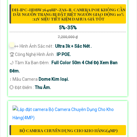
DH-IPC-HDBW3649RP-ZAS-IL CAMERA POE KHÔNG CẦN
DÂY NGUỒN TRANG BỊ ĐẶT BIỆT NGUỒN GIAO ĐỘNG 10%
:12V SIỆU TIẾT KIỆM DAHUA GIÁ TỐT
5%-35%
7,200,000 ₫
️👀 Hình Ảnh Sắc nét :
Ultra 3k + Sắc Nét .
🏆 Công Nghệ Hình Ảnh :
IP POE.
🌙 Tầm Xa Ban Đêm :
Full Color 50m 4 Chế Độ Xem Ban
Đêm.
↕️ Mẫu Camera
Dome Kim loại.
️💮 Đặt Điểm :
Thu Âm.
BỘ CAMERA CHUYÊN DỤNG CHO KHO HÀNG(4MP)