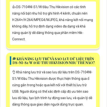
👍 DS-7104NI-S1/W Đầu Thu Hikvision có các tính
năng nổi bật như hỗ trợ ghi hình 4 kênh, chuẩn nén
H.264+/H.264/MPEG4/MJPEG, khả năng kết nối mạng
không dây, hỗ trợ định dạng video đa dạng và khả
năng quản lý dễ dàng thông qua phần mềm Hik-
Connect.
️💭 KHẢ NĂNG LƯU TRỮ VÀ SAO LƯU DỮ LIỆU TRÊN
DS-NI-S1/W ĐẦU THU HIKVISION NHƯ THẾ NÀO?
👌 Khả năng lưu trữ và sao lưu dữ liệu trên DS-7104NI-
S1/W Đầu Thu Hikvision được thực hiện thông qua ổ
cứng gắn trong hoặc qua kết nối với thiết bị lưu trữ
USB. Người dùng có thể xác định cấp độ ưu tiên sao
lưu dữ liệu, tạo lịch trình tự động sao lưu, và quản lý dễ
dàng thông qua giao diện người dùng trực quan.