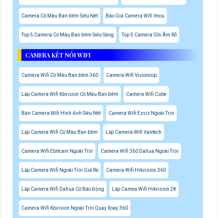
Camera Có Màu Ban Đêm Siêu Nét
Báo Giá Camera Wifi Imou
Top 5 Camera Có Màu Ban Đêm Siêu Sáng
Top 5 Camera Ghi Âm Rõ
CAMERA KẾT NỐI WIFI
Camera Wifi Có Màu Ban Đêm 360
Camera Wifi Visioncop
Lắp Camera Wifi Kbvision Có Màu Ban Đêm
Camera Wifi Cube
Bán Camera Wifi Hình Ảnh Siêu Nét
Camera Wifi Ezviz Ngoài Trời
Lắp Camera Wifi Có Màu Ban Đêm
Lắp Camera Wifi Vantech
Camera Wifi Ebitcam Ngoài Trời
Camera Wifi 360 Dahua Ngoài Trời
Lắp Camera Wifi Ngoài Trời Giá Rẻ
Camera Wifi Hikvision 360
Lắp Camera Wifi Dahua Có Báo Động
Lắp Camea Wifi Hikvision 2K
Camera Wifi Kbvision Ngoài Trời Quay Xoay 360