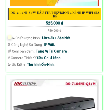
DS-7104NI-S1/W ĐẦU THU HIKVISION 4 KÊNH IP WIFI GIÁ
RẺ
525,000 ₫
750,000 ₫
☀️ Chất lượng hình :
Ultra 3k + Sắc Nét .
®️ Công Nghệ Sử Dụng :
IP Wifi.
🌈 Xem ban đêm :
Từng Vị Trí Camera .
⛓ Camera Thiết Kế
Đầu Ghi 4 kênh.
️💫 Ưu Điểm :
Thu hình Ổn Định.