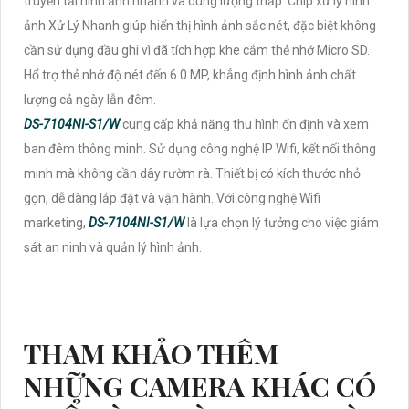
truyền tải hình ảnh nhanh và dung lượng thấp. Chip xử lý hình
ảnh Xử Lý Nhanh giúp hiển thị hình ảnh sắc nét, đặc biệt không
cần sử dụng đầu ghi vì đã tích hợp khe cắm thẻ nhớ Micro SD.
Hổ trợ thẻ nhớ độ nét đến 6.0 MP, khẳng định hình ảnh chất
lượng cả ngày lẫn đêm.
DS-7104NI-S1/W
cung cấp khả năng thu hình ổn định và xem
ban đêm thông minh. Sử dụng công nghệ IP Wifi, kết nối thông
minh mà không cần dây rườm rà. Thiết bị có kích thước nhỏ
gọn, dễ dàng lắp đặt và vận hành. Với công nghệ Wifi
marketing,
DS-7104NI-S1/W
là lựa chọn lý tưởng cho việc giám
sát an ninh và quản lý hình ảnh.
THAM KHẢO THÊM
NHỮNG CAMERA KHÁC CÓ