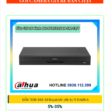
GÓI CAMERA GIÁ RẺ BÁN CHẠY
ĐẦU THU DH-XVR5216AN-5M-I3/T DAHUA
5%-35%