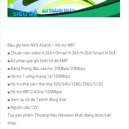
Đầu ghi hình NVS 4 kênh – Hỗ trợ WIFI
■ Chuẩn nén video H.265+/Smart H.265/H.264/Smart H.264
■ Độ phân giải ghi hình tối đa 6MP
■ Băng thông đầu vào/ra: 20Mbps/20Mbps.
■ Hỗ trợ 1 cổng mạng 10/100Mbps
■ Hỗ trợ khe cắm thẻ nhớ 32G/64G/128G/256G/512G
■ Hỗ trợ WIFI 2.4Ghz/150Mbps
■ Xem lại tối đa 1 kênh đồng thời
■ Nguồn cấp 12V
Top sản phẩm Thương Hiệu Hikvision khác đang được bán
chạy: