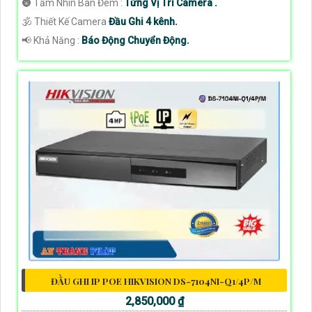
🌚 Tầm Nhìn Ban Đêm :
Từng Vị Trí Camera .
🕉️ Thiết Kế Camera
Đầu Ghi 4 kênh.
️📢 Khả Năng :
Báo Động Chuyển Động.
ĐẦU GHI IP POE HIKVISION DS-7104NI-Q1/4P/M
2,850,000 ₫