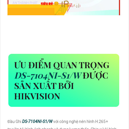
ƯU ĐIỂM QUAN TRỌNG
DS-7104NI-S1/W
ĐƯỢC
SẢN XUẤT BỞI
HIKVISION
Đầu Ghi
DS-7104NI-S1/W
với công nghệ nén hình H.265+