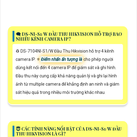
🗨️ DS-NI-S1/W ĐẦU THU HIKVISION HỖ TRỢ BAO
NHIÊU KÊNH CAMERA IP?
♻️ DS-7104NI-S1/W Đầu Thu Hikvision hỗ trợ 4 kênh
camera IP. ⚜️
Điểm nhấn ấn tượng là
cho phép người
dùng kết nối đến 4 camera IP để giám sát và ghi hình.
Đầu thu này cung cấp khả năng quản lý và ghi lại hình
ảnh từ multiple camera để khẳng định an ninh và giám
sát hiệu quả trong nhiều môi trường khác nhau.
😇 CÁC TÍNH NĂNG NỔI BẬT CỦA DS-NI-S1/W ĐẦU
THU HIKVISION LÀ GÌ?