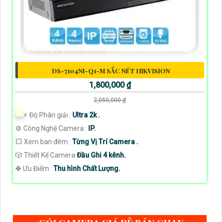
DS-7104NI-Q1-M SẮC NÉT HIKVISION
1,800,000 ₫
2,050,000 ₫
️⚡ Độ Phân giải :
Ultra 2k .
⚙ Công Nghệ Camera :
IP.
💥 Xem ban đêm :
Từng Vị Trí Camera .
🎲 Thiết Kế Camera
Đầu Ghi 4 kênh.
️✤ Ưu Điểm :
Thu hình Chất Lượng.