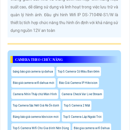
suất cao, dễ dàng sử dụng và linh hoạt trong việc lưu trữ và
quản lý hình ảnh. Đầu ghi hình Wifi IP DS-7104NI-S1/W là
thiết bị tích hợp chức năng thu hình ổn định với khả năng sử
dụng nguồn 12V an toàn
CAMERA THEO CHỨC NĂNG
bảng báo giá camera ip dahua
Top 5 Camera Có Màu Ban Đêm
Báo giá camera wifi dahua mới
Báo Giá Camera IP Hikvision
Camera Nhìn Thấy chữ Màn Hình
Camera Check Var Live Stream
Top Camera Sắc Nét Giá Rẻ Ổn Định
Top 5 Camera 2 Mắt
Bảng báo giá camera kbvision mới
Top 5 Camera Lắp Ngoài Trời
Top 5 Camera Wifi Cho Gia Đình Nên Dùng
Báo gia camera wifi Dahua