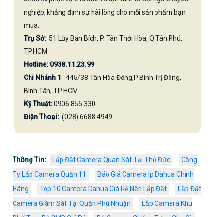
nghiệp, khẳng định sự hài lòng cho mỗi sản phẩm bạn
mua.
Trụ Sở:
51 Lũy Bán Bích, P. Tân Thới Hòa, Q.Tân Phú,
TP.HCM
Hotline: 0938.11.23.99
Chi Nhánh 1:
445/38 Tân Hòa Đông,P Bình Trị Đông,
Bình Tân, TP HCM
Kỹ Thuật:
0906.855.330
Điện Thoại:
(028) 6688.4949
Thông Tin:
Lắp Đặt Camera Quan Sát Tại Thủ Đức
Công
Ty Lắp Camera Quận 11
Báo Giá Camera Ip Dahua Chính
Hãng
Top 10 Camera Dahua Giá Rẻ Nên Lắp Đặt
Lắp Đặt
Camera Giám Sát Tại Quận Phú Nhuận
Lắp Camera Khu