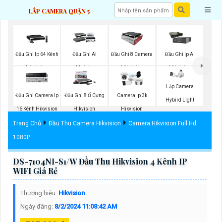
LẮP CAMERA QUẬN 5
Đầu Ghi Ip 64 Kênh
Đầu Ghi AI
Đầu Ghi 8 Camera
Đầu Ghi Ip AI
Hikvision
Hikvision
Hikvision
Hikvision
Lắp Camera
Đầu Ghi Camera Ip
Đầu Ghi 8 Ổ Cưng
Camera Ip 3k
Hybird Light
16 Kênh Hikvision
Hikvision
Hikvision
Trang Chủ
Đầu Thu Camera Hikvision
Camera Hikvision Full Hd
1080P
DS-7104NI-S1/W Đầu Thu Hikvision 4 Kênh IP
WIFI Giá Rẻ
Thương hiệu:
Hikvision
Ngày đăng:
8/2/2024 11:08:42 AM