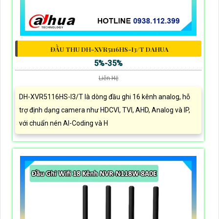
ĐẦU THU DH-XVR5116HS-I3/T DAHUA
5%-35%
Liên Hệ
DH-XVR5116HS-I3/T là dòng đầu ghi 16 kênh analog, hỗ
trợ định dạng camera như HDCVI, TVI, AHD, Analog và IP,
với chuẩn nén AI-Coding và H