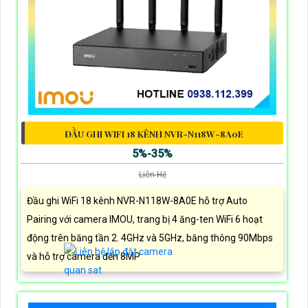
ĐẦU GHI WIFI 18 KÊNH NVR-N118W-8A0E
5%-35%
Liên Hệ
Đầu ghi WiFi 18 kênh NVR-N118W-8A0E hỗ trợ Auto
Pairing với camera IMOU, trang bị 4 ăng-ten WiFi 6 hoạt
động trên băng tần 2. 4GHz và 5GHz, băng thông 90Mbps
và hỗ trợ camera đến 8MP