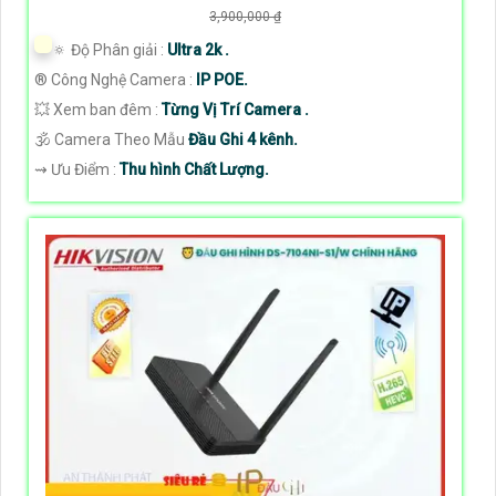
3,900,000 ₫
🔅 Độ Phân giải :
Ultra 2k .
®️ Công Nghệ Camera :
IP POE.
💥 Xem ban đêm :
Từng Vị Trí Camera .
🕉️ Camera Theo Mẫu
Đầu Ghi 4 kênh.
️⇝ Ưu Điểm :
Thu hình Chất Lượng.