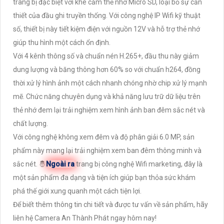
trang bị đặc biệt với khe cắm thẻ nhớ Micro SD, loại bỏ sự cần
thiết của đầu ghi truyền thống. Với công nghệ IP Wifi kỹ thuật
số, thiết bị này tiết kiệm điện với nguồn 12V và hỗ trợ thẻ nhớ
giúp thu hình một cách ổn định.
Với 4 kênh thông số và chuẩn nén H.265+, đầu thu này giảm
dung lượng và băng thông hơn 60% so với chuẩn h264, đồng
thời xử lý hình ảnh một cách nhanh chóng nhờ chip xử lý mạnh
mẽ. Chức năng chuyên dụng và khả năng lưu trữ dữ liệu trên
thẻ nhớ đem lại trải nghiệm xem hình ảnh ban đêm sắc nét và
chất lượng.
Với công nghệ không xem đêm và độ phân giải 6.0 MP, sản
phẩm này mang lại trải nghiệm xem ban đêm thông minh và
sắc nét. 🤴
Ngoài ra
trang bị công nghệ Wifi marketing, đây là
một sản phẩm đa dạng và tiện ích giúp bạn thỏa sức khám
phá thế giới xung quanh một cách tiện lợi.
Để biết thêm thông tin chi tiết và được tư vấn về sản phẩm, hãy
liên hệ Camera An Thành Phát ngay hôm nay!