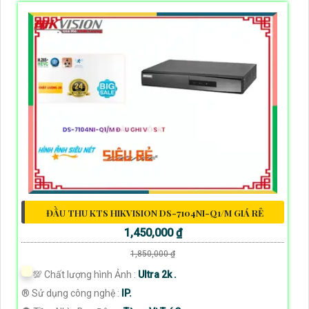
ĐẦU THU KTS HIKVISION DS-7104NI-Q1/M GIÁ RẺ
1,450,000 ₫
1,850,000 ₫
💯 Chất lượng hình Ảnh :
Ultra 2k .
®️ Sử dụng công nghệ :
IP.