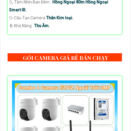
🌜 Tầm Nhìn Ban Đêm :
Hồng Ngoại 80m Hồng Ngoại
Smart IR.
💦 Cấu Tạo Camera
Thân Kim loại.
️👮 Khả Năng :
Thu Âm.
GÓI CAMERA GIÁ RẺ BÁN CHẠY