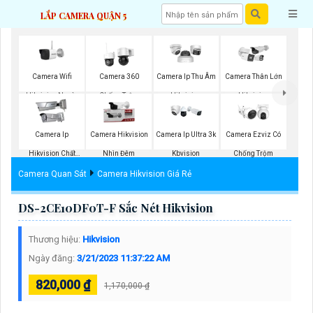
LẮP CAMERA QUẬN 5
Camera Wifi
Camera 360
Camera Ip Thu Âm
Camera Thân Lớn
Hikvision Ngoài
Chống Trộm
Hikvision
Hikvision
Trời
Hikvision
Camera Ip
Camera Hikvision
Camera Ip Ultra 3k
Camera Ezviz Có
Hikvision Chất
Nhìn Đêm
Kbvision
Chống Trộm
Lượng
Camera Quan Sát
Camera Hikvision Giá Rẻ
DS-2CE10DF0T-F Sắc Nét Hikvision
Thương hiệu:
Hikvision
Ngày đăng:
3/21/2023 11:37:22 AM
820,000 ₫
1,170,000 ₫