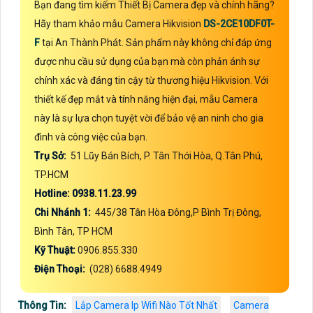
Bạn đang tìm kiếm Thiết Bị Camera đẹp và chính hãng?
Hãy tham khảo mẫu Camera Hikvision
DS-2CE10DF0T-
F
tại An Thành Phát. Sản phẩm này không chỉ đáp ứng
được nhu cầu sử dụng của bạn mà còn phản ánh sự
chính xác và đáng tin cậy từ thương hiệu Hikvision. Với
thiết kế đẹp mắt và tính năng hiện đại, mẫu Camera
này là sự lựa chọn tuyệt vời để bảo vệ an ninh cho gia
đình và công việc của bạn.
Trụ Sở:
51 Lũy Bán Bích, P. Tân Thới Hòa, Q.Tân Phú,
TP.HCM
Hotline: 0938.11.23.99
Chi Nhánh 1:
445/38 Tân Hòa Đông,P Bình Trị Đông,
Bình Tân, TP HCM
Kỹ Thuật:
0906.855.330
Điện Thoại:
(028) 6688.4949
Thông Tin:
Lắp Camera Ip Wifi Nào Tốt Nhất
Camera