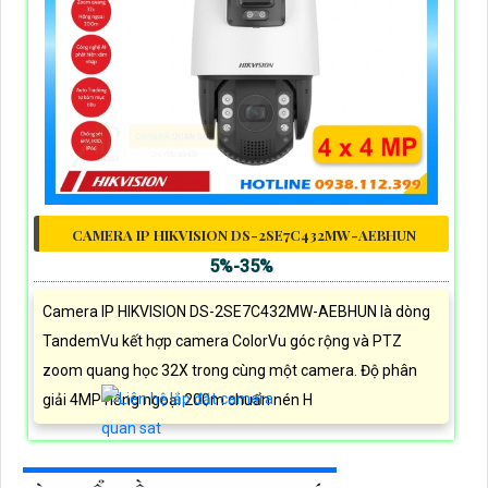
CAMERA IP HIKVISION DS-2SE7C432MW-AEBHUN
5%-35%
Camera IP HIKVISION DS-2SE7C432MW-AEBHUN là dòng
TandemVu kết hợp camera ColorVu góc rộng và PTZ
zoom quang học 32X trong cùng một camera. Độ phân
giải 4MP hồng ngoại 200m chuẩn nén H