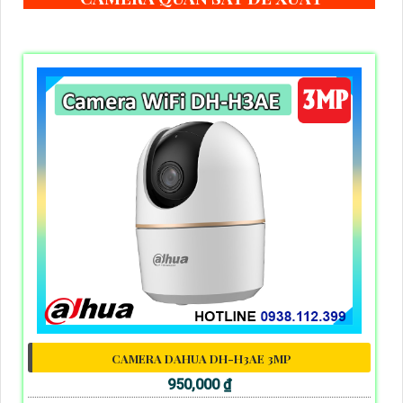
CAMERA DAHUA DH-H3AE 3MP
950,000 ₫