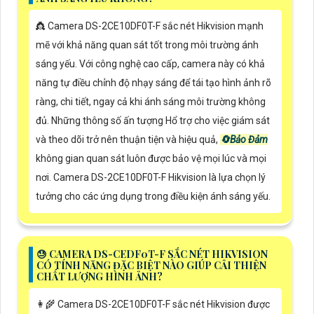
👸 Camera DS-2CE10DF0T-F sắc nét Hikvision mạnh
mẽ với khả năng quan sát tốt trong môi trường ánh
sáng yếu. Với công nghệ cao cấp, camera này có khả
năng tự điều chỉnh độ nhạy sáng để tái tạo hình ảnh rõ
ràng, chi tiết, ngay cả khi ánh sáng môi trường không
đủ. Những thông số ấn tượng Hổ trợ cho việc giám sát
và theo dõi trở nên thuận tiện và hiệu quả,
🔄
Bảo Đảm
không gian quan sát luôn được bảo vệ mọi lúc và mọi
nơi. Camera DS-2CE10DF0T-F Hikvision là lựa chọn lý
tưởng cho các ứng dụng trong điều kiện ánh sáng yếu.
😓 CAMERA DS-CEDF0T-F SẮC NÉT HIKVISION
CÓ TÍNH NĂNG ĐẶC BIỆT NÀO GIÚP CẢI THIỆN
CHẤT LƯỢNG HÌNH ẢNH?
👩‍🌾 Camera DS-2CE10DF0T-F sắc nét Hikvision được