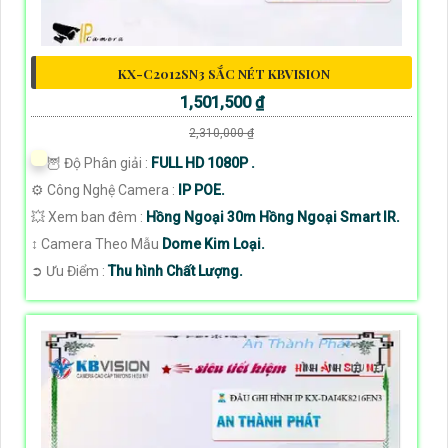
KX-C2012SN3 SẮC NÉT KBVISION
1,501,500 ₫
2,310,000 ₫
🦉 Độ Phân giải :
FULL HD 1080P .
⚙ Công Nghệ Camera :
IP POE.
💥 Xem ban đêm :
Hồng Ngoại 30m Hồng Ngoại Smart IR.
↕️ Camera Theo Mẫu
Dome Kim Loại.
️➲ Ưu Điểm :
Thu hình Chất Lượng.