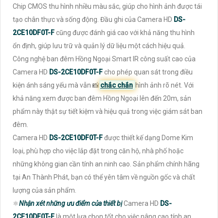
Chip CMOS thu hình nhiều màu sắc, giúp cho hình ảnh được tái
tạo chân thực và sống động. Đầu ghi của Camera HD
DS-
2CE10DF0T-F
cũng được đánh giá cao với khả năng thu hình
ổn định, giúp lưu trữ và quản lý dữ liệu một cách hiệu quả.
Công nghệ ban đêm Hồng Ngoại Smart IR công suất cao của
Camera HD
DS-2CE10DF0T-F
cho phép quan sát trong điều
kiện ánh sáng yếu mà vẫn 📸
chắc chắn
hình ảnh rõ nét. Với
khả năng xem được ban đêm Hồng Ngoại lên đến 20m, sản
phẩm này thật sự tiết kiệm và hiệu quả trong việc giám sát ban
đêm.
Camera HD
DS-2CE10DF0T-F
được thiết kế dạng Dome Kim
loại, phù hợp cho việc lắp đặt trong căn hộ, nhà phố hoặc
những không gian cần tính an ninh cao. Sản phẩm chính hãng
tại An Thành Phát, bạn có thể yên tâm về nguồn gốc và chất
lượng của sản phẩm.
⚛️
Nhận xét những ưu điểm của thiết bị
Camera HD
DS-
2CE10DF0T-F
là một lựa chọn tốt cho việc nâng cao tính an