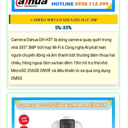
CAMERA WIFI 6 DAHUA DH-H3T 3MP
5%-35%
Camera Dahua DH-H3T là dòng camera quay quét trong
nhà 355° 3MP tích hợp Wi-Fi 6 Công nghệ AI phát hiện
người chuyển động và âm thanh bất thường đàm thoại hai
chiều, hồng ngoại tầm xa ban đêm 10m hỗ trợ thẻ nhớ
MicroSD 256GB ONVIF và điều khiển từ xa qua ứng dụng
DMSS