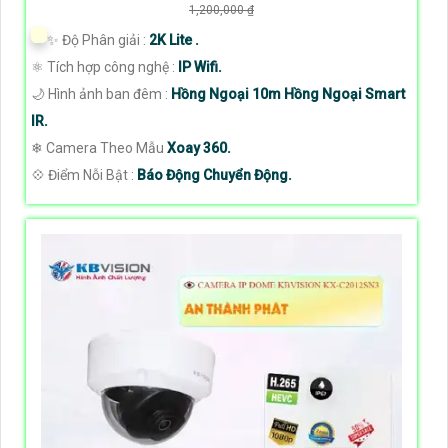
1,200,000 ₫
✨ Độ Phân giải :
2K Lite .
⚛️ Tích hợp công nghệ :
IP Wifi.
🌙 Hình ảnh ban đêm :
Hồng Ngoại 10m Hồng Ngoại Smart
IR.
❄ Camera Theo Mẫu
Xoay 360.
️💠 Điểm Nỗi Bật :
Báo Động Chuyển Động.