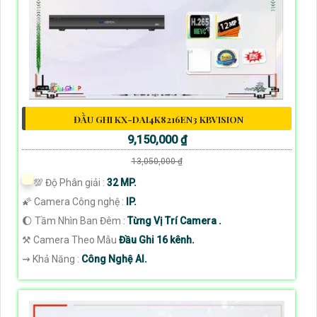
ĐẦU GHI KX-DAI4K8216EN3 KBVISION
9,150,000 ₫
13,050,000 ₫
💯 Độ Phân giải :
32 MP.
🌠 Camera Công nghệ :
IP.
🌔 Tầm Nhìn Ban Đêm :
Từng Vị Trí Camera .
⚒ Camera Theo Mẫu
Đầu Ghi 16 kênh.
️⇝ Khả Năng :
Công Nghệ AI.