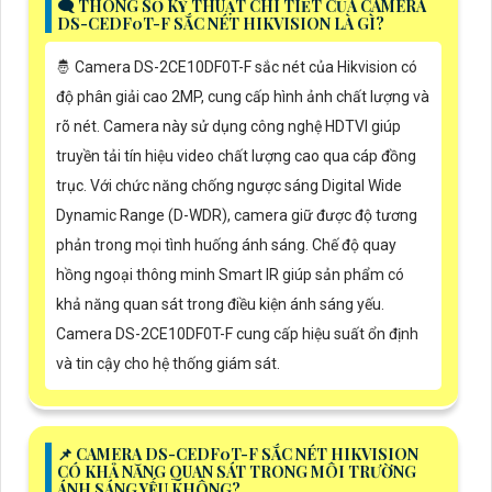
🗨️ THÔNG SỐ KỸ THUẬT CHI TIẾT CỦA CAMERA
DS-CEDF0T-F SẮC NÉT HIKVISION LÀ GÌ?
🤴 Camera DS-2CE10DF0T-F sắc nét của Hikvision có
độ phân giải cao 2MP, cung cấp hình ảnh chất lượng và
rõ nét. Camera này sử dụng công nghệ HDTVI giúp
truyền tải tín hiệu video chất lượng cao qua cáp đồng
trục. Với chức năng chống ngược sáng Digital Wide
Dynamic Range (D-WDR), camera giữ được độ tương
phản trong mọi tình huống ánh sáng. Chế độ quay
hồng ngoại thông minh Smart IR giúp sản phẩm có
khả năng quan sát trong điều kiện ánh sáng yếu.
Camera DS-2CE10DF0T-F cung cấp hiệu suất ổn định
và tin cậy cho hệ thống giám sát.
📌 CAMERA DS-CEDF0T-F SẮC NÉT HIKVISION
CÓ KHẢ NĂNG QUAN SÁT TRONG MÔI TRƯỜNG
ÁNH SÁNG YẾU KHÔNG?