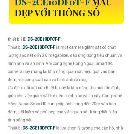
DS-2CE10DF0T-F
MẪU
ĐẸP VỚI THÔNG SỐ
thiết bị HD
DS-2CE10DF0T-F
:
Thiết bị
DS-2CE10DF0T-F
là một camera giám sát có chất
lượng sắc nét đến 2.0 megapixel, đáp ứng đúng tiêu chuẩn về
hình ảnh và an ninh. Với công nghệ Hồng Ngoại Smart IR,
camera này mang lại khả năng quan sát hiệu quả vào ban
đêm, với công suất cao và hình ảnh rõ ràng.
Ưu điểm nổi bật của thiết bị này là khả năng thu hình ổn định,
giúp cho việc giám sát trở nên chính xác và tin cậy. Công nghệ
Hồng Ngoại Smart IR cung cấp ánh sáng đến 20m vào ban
đêm, tiết kiệm và phù hợp cho việc quan sát trong điều kiện
ánh sáng yếu.
Thiết bị
DS-2CE10DF0T-F
là lựa chọn lý tưởng cho căn hộ, nhà