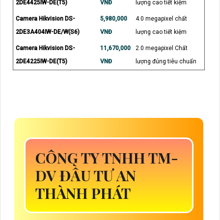
2DE4425IW-DE(T5)
VNĐ
lượng cao tiết kiệm
Camera Hikvision DS-
5,980,000
4.0 megapixel chất
2DE3A404IW-DE/W(S6)
VNĐ
lượng cao tiết kiệm
Camera Hikvision DS-
11,670,000
2.0 megapixel Chất
2DE4225IW-DE(T5)
VNĐ
lượng đúng tiêu chuẩn
CÔNG TY TNHH TM-
DV ĐẦU TƯ AN
THÀNH PHÁT