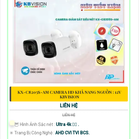
KX-C8205S-AM CAMERA HD KHẢ NANG NGUỒN : 12V
KBVISION
LIÊN HỆ
LIÊN HỆ
🦉 Hình Ảnh Sắc nét :
Ultra 4k 👍🏾 .
✳️ Trang Bị Công Nghệ :
AHD CVI TVI BCS.