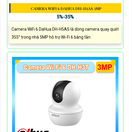
CAMERA WIFI 6 DAHUA DH-H5AS 5MP
5%-35%
Camera WiFi 6 DaHua DH-H5AS là dòng camera quay quét
355° trong nhà 5MP hỗ trợ Wi-Fi 6 băng tần