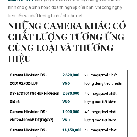
ninh cho gia đình hoặc doanh nghiệp của bạn, với công nghệ
tiên tiến và chất lượng hình ảnh sắc nét.
NHỮNG CAMERA KHÁC CÓ
CHẤT LƯỢNG TƯƠNG ỨNG
CÙNG LOẠI VÀ THƯƠNG
HIỆU
Camera Hikvision DS-
2,620,000
2.0 megapixel Chất
2CD1027G2-LUF
VNĐ
lượng đúng tiêu chuẩn
DS-2CD1043G0-IUF Hikvision
2,530,000
4.0 megapixel chất
Giá rẻ
VNĐ
lượng cao tiết kiệm
Camera Hikvision DS-
1,990,000
4.0 megapixel chất
2DE2C400MW-DE(F0)(S7)
VNĐ
lượng cao tiết kiệm
Camera Hikvision DS-
14,450,000
4.0 megapixel chất