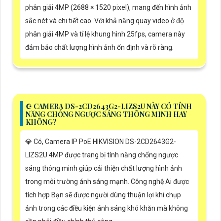
phân giải 4MP (2688 × 1520 pixel), mang đến hình ảnh
sắc nét và chi tiết cao. Với khả năng quay video ở độ
phân giải 4MP và tỉ lệ khung hình 25fps, camera này
đảm bảo chất lượng hình ảnh ổn định và rõ ràng.
☪ CAMERA DS-2CD2643G2-LIZS2U NÀY CÓ TÍNH
NĂNG CHỐNG NGƯỢC SÁNG THÔNG MINH HAY
KHÔNG?
💎 Có, Camera IP PoE HIKVISION DS-2CD2643G2-
LIZS2U 4MP được trang bị tính năng chống ngược
sáng thông minh giúp cải thiện chất lượng hình ảnh
trong môi trường ánh sáng mạnh. Công nghệ Ai được
tích hợp Bạn sẽ được người dùng thuận lợi khi chụp
ảnh trong các điều kiện ánh sáng khó khăn mà không