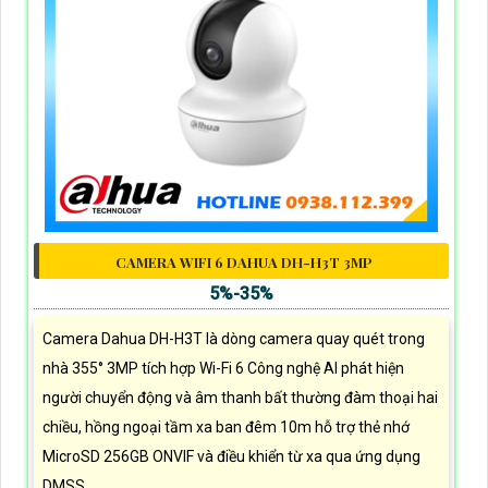
CAMERA WIFI 6 DAHUA DH-H3T 3MP
5%-35%
Camera Dahua DH-H3T là dòng camera quay quét trong
nhà 355° 3MP tích hợp Wi-Fi 6 Công nghệ AI phát hiện
người chuyển động và âm thanh bất thường đàm thoại hai
chiều, hồng ngoại tầm xa ban đêm 10m hỗ trợ thẻ nhớ
MicroSD 256GB ONVIF và điều khiển từ xa qua ứng dụng
DMSS