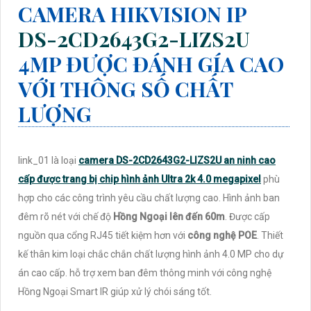
CAMERA HIKVISION IP
DS-2CD2643G2-LIZS2U
4MP ĐƯỢC ĐÁNH GÍA CAO
VỚI THÔNG SỐ CHẤT
LƯỢNG
link_01 là loại
camera DS-2CD2643G2-LIZS2U an ninh cao
cấp được trang bị chip hình ảnh Ultra 2k 4.0 megapixel
phù
hợp cho các công trình yêu cầu chất lượng cao. Hình ảnh ban
đêm rõ nét với chế độ
Hồng Ngoại lên đến 60m
. Được cấp
nguồn qua cổng RJ45 tiết kiệm hơn với
công nghệ POE
. Thiết
kế thân kim loại chắc chắn chất lượng hình ảnh 4.0 MP cho dự
án cao cấp. hỗ trợ xem ban đêm thông minh với công nghệ
Hồng Ngoại Smart IR giúp xử lý chói sáng tốt.