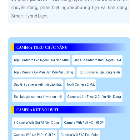
chuyển động, phân biệt người/phương tiện và tính năng
Smart Hybrid Light
CAMERA THEO CHỨC NĂNG
Top 5 Camera Lắp Ngoài Trời Nên Mua
Báo Giá Camera Imou Ngoài Trời
Top 5 Camera Có Màu Ban Đêm Siêu Sáng
Top 5 Camera Lắp Công Trình
Báo Giá camera wifi mới cập nhật
Top 5 Camera 2 Mắt
Bản báo giá camera hikvision mới
Camera Đàm Thoại 2 Chiều Nên Dùng
CAMERA KẾT NỐI WIFI
5 Camera Wifi Giá Rẻ Nên Dùng
Camera Wifi Full HD 1080P
Camera Wifi Độ Phân Giải 2K
Camera Wifi 360 Full Color