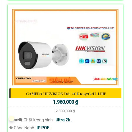
CAMERA HIKVISION DS-2CD1047G2H-LIUF
1,960,000 ₫
2,800,000 ₫
👁️‍🗨 Chất lượng hình :
Ultra 2k .
⚒ Công Nghệ :
IP POE.