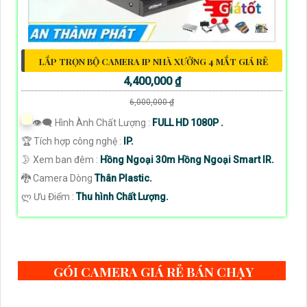
LẮP TRỌN BỘ CAMERA IP NHÀ XƯỞNG 4 MẮT GIÁ RẺ
4,400,000 ₫
6,000,000 ₫
👁️‍🗨 Hình Ành Chất Lượng :
FULL HD 1080P .
🏆 Tích hợp công nghệ :
IP.
🌛 Xem ban đêm :
Hồng Ngoại 30m Hồng Ngoại Smart IR.
🐉️ Camera Dòng
Thân Plastic.
️ლ Ưu Điểm :
Thu hình Chất Lượng.
GÓI CAMERA GIÁ RẺ BÁN CHẠY