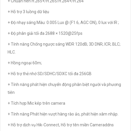
+ Chuẩn nén H.265+/H.265/H.264+/H.264
+ Hỗ trợ 3 luồng dữ liệu
+ Độ nhạy sáng Màu: 0.005 Lux @ (F1.6, AGC ON), 0 lux với IR ;
+ Độ phân giải tối đa 2688 × 1520@25fps
+ Tính năng Chống ngược sáng WDR 120dB; 3D DNR; ICR; BLC;
HLC.
+ Hồng ngoại 60m;
+ Hỗ trợ thẻ nhớ SD/SDHC/SDXC tối đa 256GB
+ Tính năng phát hiện chuyển động phân biệt người và phương
tiên
+ Tích hợp Mic kép trên camera
+ Tính năng Phát hiện vượt hàng rào ảo, phát hiện xâm nhập.
+ Hỗ trợ dịch vụ Hik-Connect, Hỗ trợ tên miền Cameraddns