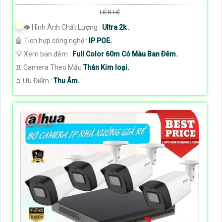
LIÊN HỆ
👁 Hình Ành Chất Lượng :
Ultra 2k .
🤖️ Tích hợp công nghệ :
IP POE.
💡 Xem ban đêm :
Full Color 60m Có Màu Ban Ðêm.
♊ Camera Theo Mẫu
Thân Kim loại.
️➲ Ưu Điểm :
Thu Âm.