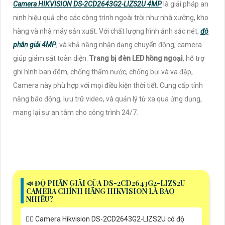
Camera HIKVISION DS-2CD2643G2-LIZS2U 4MP
là giải pháp an
ninh hiệu quả cho các công trình ngoài trời như nhà xưởng, kho
hàng và nhà máy sản xuất. Với chất lượng hình ảnh sắc nét,
độ
phân giải 4MP
, và khả năng nhận dạng chuyển động, camera
giúp giám sát toàn diện.
Trang bị đèn LED hồng ngoại
, hỗ trợ
ghi hình ban đêm, chống thấm nước, chống bụi và va đập,
Camera này phù hợp với mọi điều kiện thời tiết. Cung cấp tính
năng báo động, lưu trữ video, và quản lý từ xa qua ứng dụng,
mang lại sự an tâm cho công trình 24/7.
📣 ĐỘ PHÂN GIẢI CỦA DS-2CD2643G2-LIZS2U
CAMERA CHÍNH HÃNG HIKVISION LÀ BAO
NHIÊU?
🙆‍♀️ Camera Hikvision DS-2CD2643G2-LIZS2U có độ