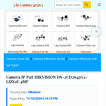
LẮP CAMERA QUẬN 5
Camera Kbvision
Camera Speed
Camera Wifi
Camera Báo Động
360 Toàn Cảnh
Dome AI
Vantech Có Báo
Vantech
Động
Lắp Camera
Lắp Camera Wifi
Lắp Camea Wifi
Camera Thân Lớn
Samsung Ghi Âm
Dahua Full HD
Hikvision 2K
Hikvision
Camera Quan Sát
Camera Hikvision Giá Rẻ
Camera Hikvision Full
Hd 1080P
Camera IP PoE HIKVISION DS-2CD2643G2-
LIZS2U 4MP
Thương hiệu:
Hikvision
Ngày đăng:
11/13/2024 3:16:19 PM