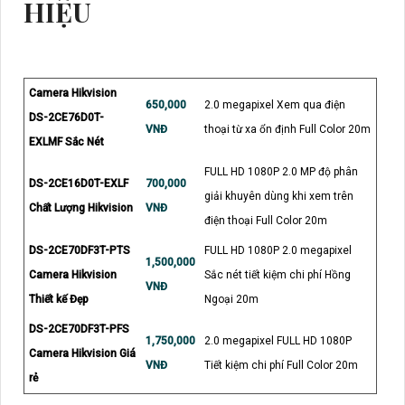
HIỆU
Camera Hikvision
650,000
2.0 megapixel Xem qua điện
DS-2CE76D0T-
VNĐ
thoại từ xa ổn định Full Color 20m
EXLMF Sắc Nét
FULL HD 1080P 2.0 MP độ phân
DS-2CE16D0T-EXLF
700,000
giải khuyên dùng khi xem trên
Chất Lượng Hikvision
VNĐ
điện thoại Full Color 20m
DS-2CE70DF3T-PTS
FULL HD 1080P 2.0 megapixel
1,500,000
Camera Hikvision
Sắc nét tiết kiệm chi phí Hồng
VNĐ
Thiết kế Đẹp
Ngoại 20m
DS-2CE70DF3T-PFS
1,750,000
2.0 megapixel FULL HD 1080P
Camera Hikvision Giá
VNĐ
Tiết kiệm chi phí Full Color 20m
rẻ