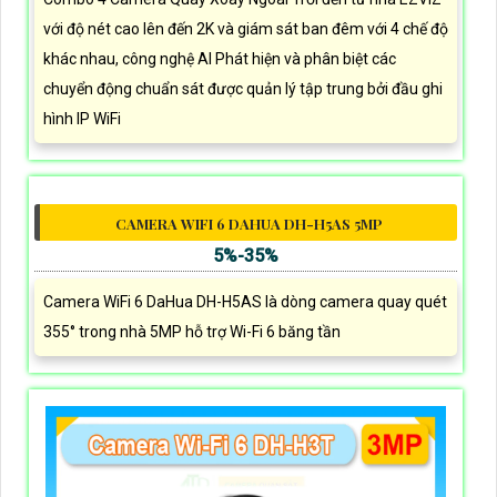
với độ nét cao lên đến 2K và giám sát ban đêm với 4 chế độ
khác nhau, công nghệ AI Phát hiện và phân biệt các
chuyển động chuẩn sát được quản lý tập trung bởi đầu ghi
hình IP WiFi
CAMERA WIFI 6 DAHUA DH-H5AS 5MP
5%-35%
Camera WiFi 6 DaHua DH-H5AS là dòng camera quay quét
355° trong nhà 5MP hỗ trợ Wi-Fi 6 băng tần