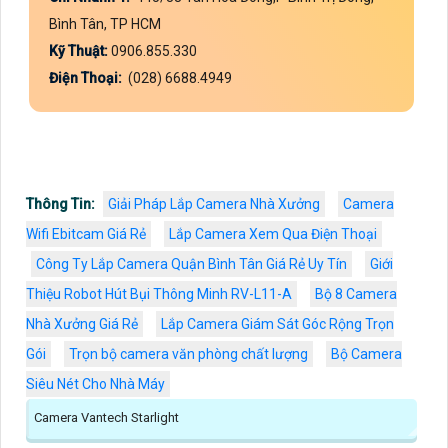
Bình Tân, TP HCM
Kỹ Thuật:
0906.855.330
Điện Thoại:
(028) 6688.4949
Thông Tin:
Giải Pháp Lắp Camera Nhà Xưởng
Camera
Wifi Ebitcam Giá Rẻ
Lắp Camera Xem Qua Điện Thoại
Công Ty Lắp Camera Quận Bình Tân Giá Rẻ Uy Tín
Giới
Thiệu Robot Hút Bụi Thông Minh RV-L11-A
Bộ 8 Camera
Nhà Xưởng Giá Rẻ
Lắp Camera Giám Sát Góc Rộng Trọn
Gói
Trọn bộ camera văn phòng chất lượng
Bộ Camera
Siêu Nét Cho Nhà Máy
Camera Vantech Starlight