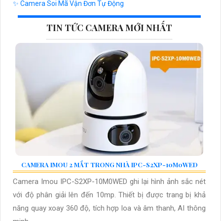
✨ Camera Soi Mã Vận Đơn Tự Động
TIN TỨC CAMERA MỚI NHẤT
CAMERA IMOU 2 MẮT TRONG NHÀ IPC-S2XP-10M0WED
Camera Imou IPC-S2XP-10M0WED ghi lại hình ảnh sắc nét
với độ phân giải lên đến 10mp. Thiết bị được trang bị khả
năng quay xoay 360 độ, tích hợp loa và âm thanh, AI thông