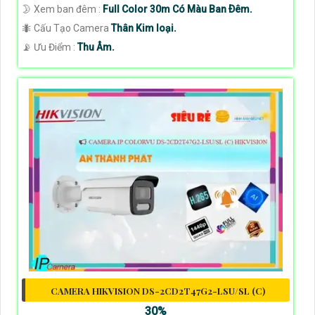
🌛 Xem ban đêm :
Full Color 30m Có Màu Ban Ðêm.
🐜 Cấu Tạo Camera
Thân Kim loại.
️📡 Ưu Điểm :
Thu Âm.
CAMERA HIKVISION DS-2CD2T47G2-LSU/SL (C)
30%