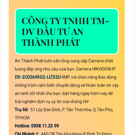
CÔNG TY TNHH TM-
DV ĐẦU TƯ AN
THÀNH PHÁT
An Thành Phát luôn sẵn lòng cung cấp Camera chất
lượng đáp ứng nhu cầu của bạn. Camera HIKVISION IP
DS-2CD2643G2-LIZS2U
4MP với chức năng Báo động
chống trộm cảm biến chuyển động sẽ Hoàn toàn tin cậy
an ninh tốt nhất cho bạn. Đặt hàng ngay hôm nay để
trải nghiệm dịch vụ uy tín của chúng tôi!
Trụ Sở:
51 Lũy Bán Bích, P. Tân Thới Hòa, Q.Tân Phú,
TP.HCM
Hotline: 0938.11.23.99
Chi Nhánh 1:
445/38 Tân Hòa Đông,P Bình Trị Đông,