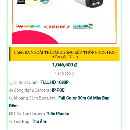
CAMERA NGOÀI TRỜI ÁNH SÁNG KÉP THÔNG MINH KX-
AF2113N-DL-A
1,046,500 ₫
1,610,000 ₫
🔅 Độ sắc nét :
FULL HD 1080P .
👍 Công Nghệ Camera :
IP POE.
🌜 Khoảng Cách Ban Đêm :
Full Color 30m Có Màu Ban
Ðêm.
🎼️ Cấu Tạo Camera
Thân Plastic.
️⇝ Tích Hợp :
Thu Âm.