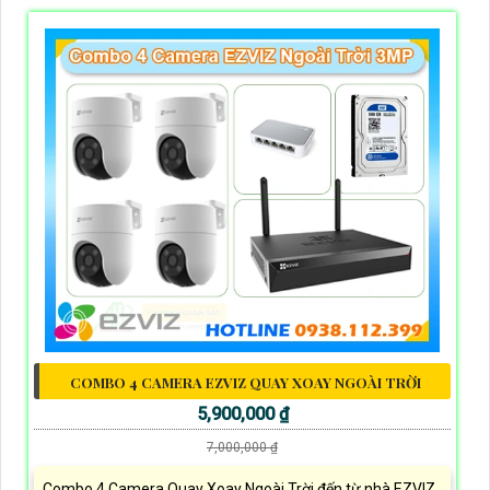
COMBO 4 CAMERA EZVIZ QUAY XOAY NGOÀI TRỜI
5,900,000 ₫
7,000,000 ₫
Combo 4 Camera Quay Xoay Ngoài Trời đến từ nhà EZVIZ