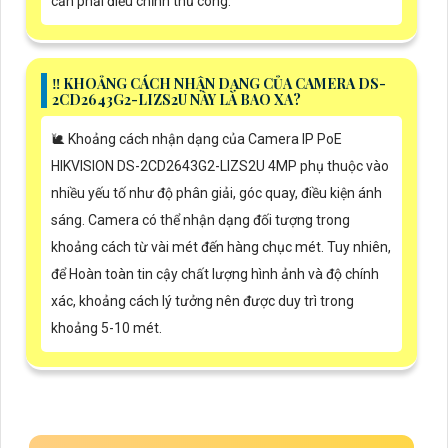
cần phải điều chỉnh thủ công.
‼️ KHOẢNG CÁCH NHẬN DẠNG CỦA CAMERA DS-
2CD2643G2-LIZS2U NÀY LÀ BAO XA?
🐌 Khoảng cách nhận dạng của Camera IP PoE
HIKVISION DS-2CD2643G2-LIZS2U 4MP phụ thuộc vào
nhiều yếu tố như độ phân giải, góc quay, điều kiện ánh
sáng. Camera có thể nhận dạng đối tượng trong
khoảng cách từ vài mét đến hàng chục mét. Tuy nhiên,
để Hoàn toàn tin cậy chất lượng hình ảnh và độ chính
xác, khoảng cách lý tưởng nên được duy trì trong
khoảng 5-10 mét.