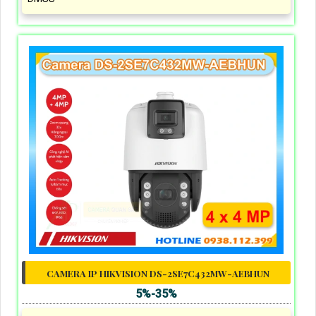
CAMERA IP HIKVISION DS-2SE7C432MW-AEBHUN
5%-35%