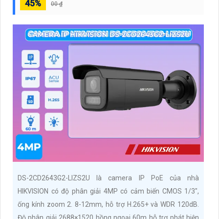
45%
00 ₫
DS-2CD2643G2-LIZS2U là camera IP PoE của nhà
HIKVISION có độ phân giải 4MP có cảm biến CMOS 1/3",
ống kính zoom 2. 8-12mm, hỗ trợ H.265+ và WDR 120dB.
Độ phân giải 2688×1520 hồng ngoại 60m hỗ trợ phát hiện