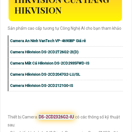
HIKVISION
Sản phẩm cao cấp tương tự Công Nghệ AI cho bạn tham khảo
Camera An Ninh VanTech VP-4690BP Giá rẻ
Camera Hikvision DS-2CD2T26G2-2I(D)
Camera Mắt Cá Hikvision DS-2CD2935FWD-IS
Camera Hikvision DS-2CD2047G2-LU/SL
Camera Hikvision DS-2CD2121G0-IS
Thiết bị Camera
DS-2CD2326G2-IU
có các thông số kỹ thuật
sau: