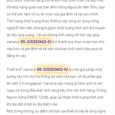
phố, được thiết kế dạng Dome kim loại chắc chắn và đẹp mắt.
Với khả năng quan sát ban đêm Hồng Ngoại lên đến 30m, bạn
có thể yên tâm về sự an toàn của gia đình và tài sản mình.
Tính năng chất lượng khác thiết bị này cũng sử dụng công
nghệ IP tiên tiến, không bị giảm chất lượng hình ảnh khi truyền
dữ liệu qua mạng. Tất cả những tính năng nổi bật này giúp
camera
DS-2CD2326G2-IU
trở thành lựa chọn hoàn hảo cho
việc bảo vệ gia đình và tài sản của bạn một cách hiệu quả và
đáng tin cậy.
Thiết bị IP camera
DS-2CD2326G2-IU
là một giải pháp chất
lượng sắc nét cho hệ thống an ninh của bạn với độ phân giải
lên đến 2.0 megapixel. Camera này mang lại hình ảnh rõ nét
ngay cả trong điều kiện ánh sáng yếu nhờ vào tính năng Chống
Ngược Sáng DWDR 120db, giúp cải thiện chất lượng hình ảnh
khi lắp đặt ở bất kỳ địa điểm nào.
Một trong những ưu điểm nổi bật của thiết bị này là công nghệ