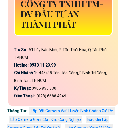
CÔNG TY TNHH TM-
DV ĐẦU TƯ AN
THÀNH PHÁT
Trụ Sở:
51 Lũy Bán Bích, P. Tân Thới Hòa, Q.Tân Phú,
TP.HCM
Hotline: 0938.11.23.99
Chi Nhánh 1:
445/38 Tân Hòa Đông,P Bình Trị Đông,
Bình Tân, TP HCM
Kỹ Thuật:
0906.855.330
Điện Thoại:
(028) 6688.4949
Thông Tin:
Lắp Đặt Camera Wifi Huyện Bình Chánh Giá Re
Lắp Camera Giám Sát Khu Công Nghiệp
Báo Giá Lắp
Camera Quan Sát Tại Quận 3
Lắp Camera Xem Mã Vận