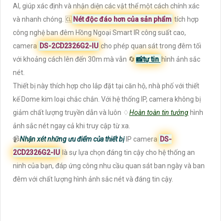
AI, giúp xác định và nhận diện các vật thể một cách chính xác
và nhanh chóng. 🆑
Nét độc đáo hơn của sản phẩm
tích hợp
công nghệ ban đêm Hồng Ngoại Smart IR công suất cao,
camera
DS-2CD2326G2-IU
cho phép quan sát trong đêm tối
với khoảng cách lên đến 30m mà vẫn 🔄
📸
tự tin
hình ảnh sắc
nét.
Thiết bị này thích hợp cho lắp đặt tại căn hộ, nhà phố với thiết
kế Dome kim loại chắc chắn. Với hệ thống IP, camera không bị
giảm chất lượng truyền dẫn và luôn ♢
Hoàn toàn tin tưởng
hình
ảnh sắc nét ngay cả khi truy cập từ xa.
📹
Nhận xét những ưu điểm của thiết bị
IP camera
DS-
2CD2326G2-IU
là sự lựa chọn đáng tin cậy cho hệ thống an
ninh của bạn, đáp ứng công nhu cầu quan sát ban ngày và ban
đêm với chất lượng hình ảnh sắc nét và đáng tin cậy.