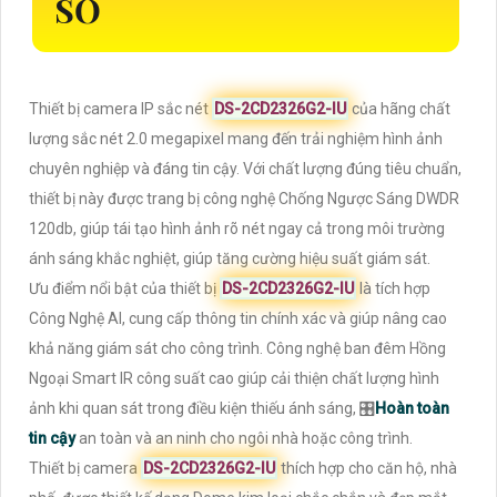
SỐ
Thiết bị camera IP sắc nét
DS-2CD2326G2-IU
của hãng chất
lượng sắc nét 2.0 megapixel mang đến trải nghiệm hình ảnh
chuyên nghiệp và đáng tin cậy. Với chất lượng đúng tiêu chuẩn,
thiết bị này được trang bị công nghệ Chống Ngược Sáng DWDR
120db, giúp tái tạo hình ảnh rõ nét ngay cả trong môi trường
ánh sáng khắc nghiệt, giúp tăng cường hiệu suất giám sát.
Ưu điểm nổi bật của thiết bị
DS-2CD2326G2-IU
là tích hợp
Công Nghệ AI, cung cấp thông tin chính xác và giúp nâng cao
khả năng giám sát cho công trình. Công nghệ ban đêm Hồng
Ngoại Smart IR công suất cao giúp cải thiện chất lượng hình
ảnh khi quan sát trong điều kiện thiếu ánh sáng, 🎛
Hoàn toàn
tin cậy
an toàn và an ninh cho ngôi nhà hoặc công trình.
Thiết bị camera
DS-2CD2326G2-IU
thích hợp cho căn hộ, nhà