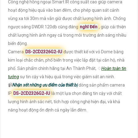
Công nghệ hồng ngoại Smart IR công suất cao giúp camera
hoạt động hiệu quả vào ban đêm, cho phép quan sát cảnh
vùng xa tới 30m mà vẫn giữ được chất lượng hình ảnh. Chống
ngược sáng DWDR 120db cũng đáng
nghĩ Đến
, giúp cải thiện
chất lượng hình ảnh ngay cả trong môi trường ánh sáng nhiều
biến động.
Camera
DS-2CD2326G2-IU
được thiết kế với vỏ Dome bằng
kim loại chắc chắn, phổ biến trong việc lắp đặt tại căn hộ, nhà
phố. Sản phẩm chính hãng tại An Thành Phát, ♢
Hoàn toàn tin
tưởng
sự tin cậy và hiệu quả trong việc giám sát an ninh.
📹
Nhận xét những ưu điểm của thiết bị
dòng sản phẩm camera
IP
DS-2CD2326G2-IU
là một lựa chọn đáng tin cậy với chất
lượng hình ảnh sắc nét, tích hợp công nghệ hiện đại, và khả
năng hoạt động ổn định cả ngày lẫn đêm.