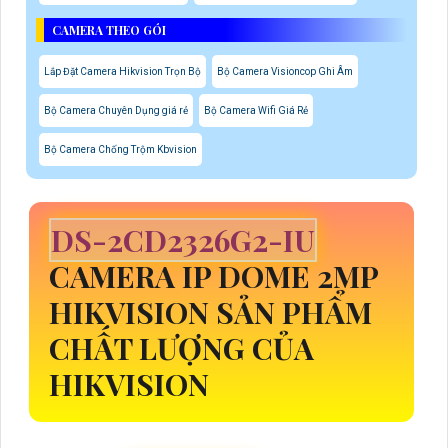
CAMERA THEO GÓI
Lắp Đặt Camera Hikvision Trọn Bộ
Bộ Camera Visioncop Ghi Âm
Bộ Camera Chuyên Dụng giá rẻ
Bộ Camera Wifi Giá Rẻ
Bộ Camera Chống Trộm Kbvision
DS-2CD2326G2-IU
CAMERA IP DOME 2MP
HIKVISION SẢN PHẨM
CHẤT LƯỢNG CỦA
HIKVISION