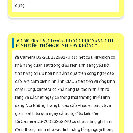
dụng.
📌 CAMERA DS-CD22G2-IU CÓ CHỨC NĂNG GHI
HÌNH ĐÊM THÔNG MINH HAY KHÔNG?
👸 Camera DS-2CD2326G2-IU sắc nét của Hikvision có
khả năng quan sát trong điều kiện ánh sáng yếu bởi
tính năng tối ưu hóa hình ảnh dựa trên công nghệ cao
cấp. Với cảm biến hình ảnh CMOS tiên tiến và ống kính
chất lượng, camera có khả năng tái tạo hình ảnh rõ
ràng và sắc nét ngay cả trong môi trường thiếu ánh
sáng. Với Những Trang bị cao cấp Phục vụ bảo vệ và
giám sát hiệu quả ngay cả trong điều kiện đen
tối.Camera DS-2CD2326G2-IU có chức năng ghi hình
đêm thông minh nhờ vào tính năng hồng ngoại thông