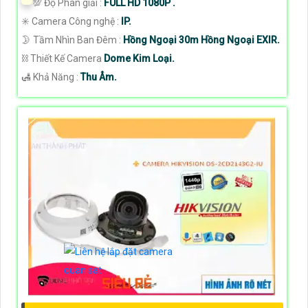
💯 Độ Phân giải :
FULL HD 1080P .
✳️ Camera Công nghệ :
IP.
🌛 Tầm Nhìn Ban Đêm :
Hồng Ngoại 30m Hồng Ngoại EXIR.
⛓ Thiết Kế Camera
Dome Kim Loại.
️🛃 Khả Năng :
Thu Âm.