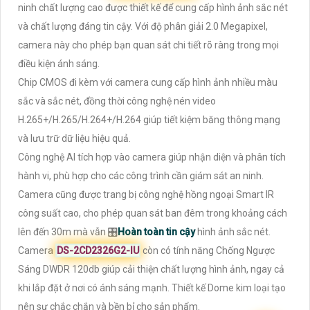
ninh chất lượng cao được thiết kế để cung cấp hình ảnh sắc nét
và chất lượng đáng tin cậy. Với độ phân giải 2.0 Megapixel,
camera này cho phép bạn quan sát chi tiết rõ ràng trong mọi
điều kiện ánh sáng.
Chip CMOS đi kèm với camera cung cấp hình ảnh nhiều màu
sắc và sắc nét, đồng thời công nghệ nén video
H.265+/H.265/H.264+/H.264 giúp tiết kiệm băng thông mạng
và lưu trữ dữ liệu hiệu quả.
Công nghệ AI tích hợp vào camera giúp nhận diện và phân tích
hành vi, phù hợp cho các công trình cần giám sát an ninh.
Camera cũng được trang bị công nghệ hồng ngoại Smart IR
công suất cao, cho phép quan sát ban đêm trong khoảng cách
lên đến 30m mà vẫn 🎛
Hoàn toàn tin cậy
hình ảnh sắc nét.
Camera
DS-2CD2326G2-IU
còn có tính năng Chống Ngược
Sáng DWDR 120db giúp cải thiện chất lượng hình ảnh, ngay cả
khi lắp đặt ở nơi có ánh sáng mạnh. Thiết kế Dome kim loại tạo
nên sự chắc chắn và bền bỉ cho sản phẩm.