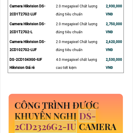
Camera Hikvision DS-
2.0 megapixel Chất lượng
2,930,000
2CD1T27G2-LUF
đúng tiêu chuẩn
VNĐ
Camera Hikvision DS-
2.0 megapixel Chất lượng
2,750,000
2CD1T27G2-L
đúng tiêu chuẩn
VNĐ
Camera Hikvision DS-
2.0 megapixel Chất lượng
2,620,000
2CD1027G2-LUF
đúng tiêu chuẩn
VNĐ
DS-2CD1043G0-IUF
4.0 megapixel chất lượng
2,530,000
Hikvision Giá rẻ
cao tiết kiệm
VNĐ
CÔNG TRÌNH ĐƯỢC
KHUYẾN NGHỊ
DS-
2CD2326G2-IU
CAMERA