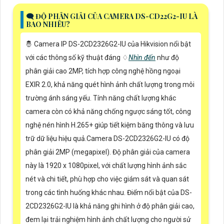
🗨️ ĐỘ PHÂN GIẢI CỦA CAMERA DS-CD22G2-IU LÀ
BAO NHIÊU?
🤴 Camera IP DS-2CD2326G2-IU của Hikvision nổi bật
với các thông số kỹ thuật đáng ♢
Nhìn đến
như độ
phân giải cao 2MP, tích hợp công nghệ hồng ngoại
EXIR 2.0, khả năng quét hình ảnh chất lượng trong môi
trường ánh sáng yếu. Tính năng chất lượng khác
camera còn có khả năng chống ngược sáng tốt, công
nghệ nén hình H.265+ giúp tiết kiệm băng thông và lưu
trữ dữ liệu hiệu quả.Camera DS-2CD2326G2-IU có độ
phân giải 2MP (megapixel). Độ phân giải của camera
này là 1920 x 1080pixel, với chất lượng hình ảnh sắc
nét và chi tiết, phù hợp cho việc giám sát và quan sát
trong các tình huống khác nhau. Điểm nổi bật của DS-
2CD2326G2-IU là khả năng ghi hình ở độ phân giải cao,
đem lại trải nghiệm hình ảnh chất lượng cho người sử