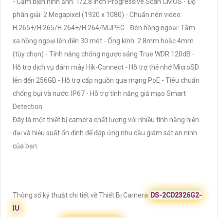
- Cảm biến hình ảnh: 1/2.8 inch Progressive Scan CMOS - Độ
phân giải: 2 Megapixel (1920 x 1080) - Chuẩn nén video:
H.265+/H.265/H.264+/H.264/MJPEG - Đèn hồng ngoại: Tầm
xa hồng ngoại lên đến 30 mét - Ống kính: 2.8mm hoặc 4mm
(tùy chọn) - Tính năng chống ngược sáng True WDR 120dB -
Hỗ trợ dịch vụ đám mây Hik-Connect - Hỗ trợ thẻ nhớ MicroSD
lên đến 256GB - Hỗ trợ cấp nguồn qua mạng PoE - Tiêu chuẩn
chống bụi và nước: IP67 - Hỗ trợ tính năng giả mạo Smart
Detection
Đây là một thiết bị camera chất lượng với nhiều tính năng hiện
đại và hiệu suất ổn định để đáp ứng nhu cầu giám sát an ninh
của bạn.
Thông số kỹ thuật chi tiết về Thiết Bị Camera
DS-2CD2326G2-
IU
: