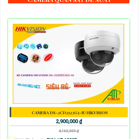
CAMERA DS-2CD2123G2-IU HIKVISION
2,900,000 ₫
4,160,000 ₫