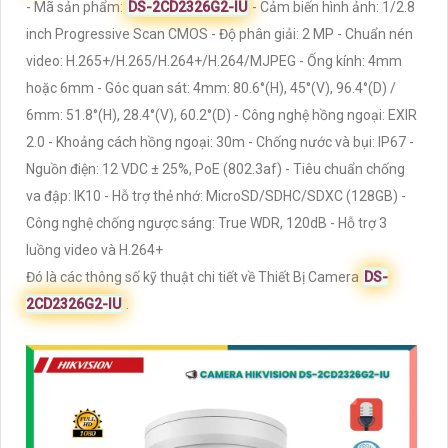
- Mã sản phẩm:
DS-2CD2326G2-IU
- Cảm biến hình ảnh: 1/2.8
inch Progressive Scan CMOS - Độ phân giải: 2 MP - Chuẩn nén
video: H.265+/H.265/H.264+/H.264/MJPEG - Ống kính: 4mm
hoặc 6mm - Góc quan sát: 4mm: 80.6°(H), 45°(V), 96.4°(D) /
6mm: 51.8°(H), 28.4°(V), 60.2°(D) - Công nghệ hồng ngoại: EXIR
2.0 - Khoảng cách hồng ngoại: 30m - Chống nước và bụi: IP67 -
Nguồn điện: 12 VDC ± 25%, PoE (802.3af) - Tiêu chuẩn chống
va đập: IK10 - Hỗ trợ thẻ nhớ: MicroSD/SDHC/SDXC (128GB) -
Công nghệ chống ngược sáng: True WDR, 120dB - Hỗ trợ 3
luồng video và H.264+
Đó là các thông số kỹ thuật chi tiết về Thiết Bị Camera
DS-
2CD2326G2-IU
.