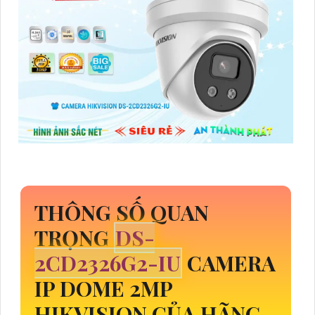
THÔNG SỐ QUAN
TRỌNG
DS-
2CD2326G2-IU
CAMERA
IP DOME 2MP
HIKVISION CỦA HÃNG