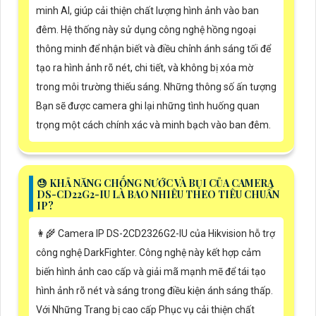
minh AI, giúp cải thiện chất lượng hình ảnh vào ban
đêm. Hệ thống này sử dụng công nghệ hồng ngoại
thông minh để nhận biết và điều chỉnh ánh sáng tối để
tạo ra hình ảnh rõ nét, chi tiết, và không bị xóa mờ
trong môi trường thiếu sáng. Những thông số ấn tượng
Bạn sẽ được camera ghi lại những tình huống quan
trọng một cách chính xác và minh bạch vào ban đêm.
😓 KHẢ NĂNG CHỐNG NƯỚC VÀ BỤI CỦA CAMERA
DS-CD22G2-IU LÀ BAO NHIÊU THEO TIÊU CHUẨN
IP?
👩‍🌾 Camera IP DS-2CD2326G2-IU của Hikvision hỗ trợ
công nghệ DarkFighter. Công nghệ này kết hợp cảm
biến hình ảnh cao cấp và giải mã mạnh mẽ để tái tạo
hình ảnh rõ nét và sáng trong điều kiện ánh sáng thấp.
Với Những Trang bị cao cấp Phục vụ cải thiện chất