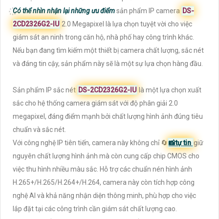
Có thể nhìn nhận lại những ưu điểm
sản phẩm IP camera
DS-
2CD2326G2-IU
2.0 Megapixel là lựa chọn tuyệt vời cho việc
giám sát an ninh trong căn hộ, nhà phố hay công trình khác.
Nếu bạn đang tìm kiếm một thiết bị camera chất lượng, sắc nét
và đáng tin cậy, sản phẩm này sẽ là một sự lựa chọn hàng đầu.
Sản phẩm IP sắc nét
DS-2CD2326G2-IU
là một lựa chọn xuất
sắc cho hệ thống camera giám sát với độ phân giải 2.0
megapixel, đáng điểm mạnh bởi chất lượng hình ảnh đúng tiêu
chuẩn và sắc nét.
Với công nghệ IP tiên tiến, camera này không chỉ 🔄
📸
tự tin
giữ
nguyên chất lượng hình ảnh mà còn cung cấp chip CMOS cho
việc thu hình nhiều màu sắc. Hỗ trợ các chuẩn nén hình ảnh
H.265+/H.265/H.264+/H.264, camera này còn tích hợp công
nghệ AI và khả năng nhận diện thông minh, phù hợp cho việc
lắp đặt tại các công trình cần giám sát chất lượng cao.