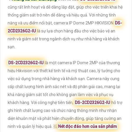
cũng rất linh hoạt và dễ dàng lắp đặt, giúp cho việc triển khai hệ
thống giám sát trở nên dễ dàng và hiệu quả. Với những tính
năng và ưu điểm nổi bật, camera IP Dome 2MP HIKVISION
DS-
2CD2326G2-IU
là sự lựa chọn hàng đầu cho việc bảo vệ an
ninh và giám sát trong ngành dịch vụ như nhà hàng và khách
sạn.
DS-2CD2326G2-IU
là một camera IP Dome 2MP của thương
hiệu Hikvision với thiết kế tinh tế và mỹ thuật cao, lý tưởng cho
việc sử dụng trong nhà hàng và khách sạn. Camera này cung
cấp chất lượng hình ảnh sắc nét và độ phân giải cao, mang lại
khả năng giám sát tốt cho không gian làm việc và phục vụ
khách hàng. Với công nghệ tiên tiến,
DS-2CD2326G2-IU
hỗ trợ
ghi hình chất lượng cao và chức năng thông minh như nhận
diện khuôn mặt và phát hiện chuyển động, giúp tăng cường an
ninh và quản lý hiệu quả. 🆑
Nét độc đáo hơn của sản phẩm