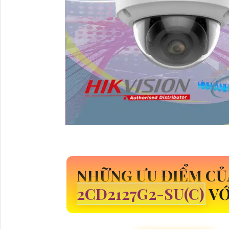
NHỮNG ƯU ĐIỂM CỦ
2CD2127G2-SU(C)
VỚ