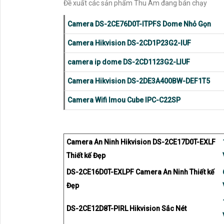
Đề xuất các sản phẩm Thu Âm đang bán chạy
Camera DS-2CE76D0T-ITPFS Dome Nhỏ Gọn
Camera Hikvision DS-2CD1P23G2-IUF
camera ip dome DS-2CD1123G2-LIUF
Camera Hikvision DS-2DE3A400BW-DEF1T5
Camera Wifi Imou Cube IPC-C22SP
Camera An Ninh Hikvision DS-2CE17D0T-EXLF
Thiết kế Đẹp
DS-2CE16D0T-EXLPF Camera An Ninh Thiết kế
Đẹp
DS-2CE12D8T-PIRL Hikvision Sắc Nét