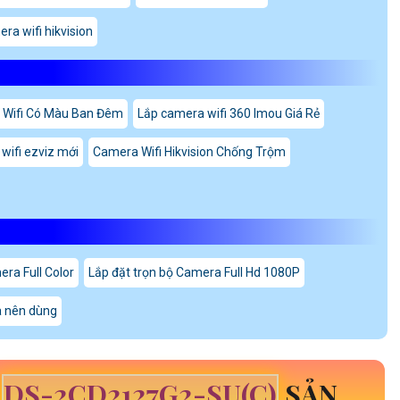
ra wifi hikvision
Wifi Có Màu Ban Đêm
Lắp camera wifi 360 Imou Giá Rẻ
wifi ezviz mới
Camera Wifi Hikvision Chống Trộm
ra Full Color
Lắp đặt trọn bộ Camera Full Hd 1080P
 nên dùng
N
DS-2CD2127G2-SU(C)
SẢN