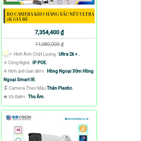
BỘ CAMERA KHO HÀNG SẮC NÉT ULTRA
2K GIÁ RẺ
7,354,400 ₫
11,080,000 ₫
🔅 Hình Ành Chất Lượng :
Ultra 2k + .
✳️ Công Nghệ :
IP POE.
❈ Hình ảnh ban đêm :
Hồng Ngoại 30m Hồng
Ngoại Smart IR.
🗜️ Camera Theo Mẫu
Thân Plastic.
️♚ Ưu Điểm :
Thu Âm.