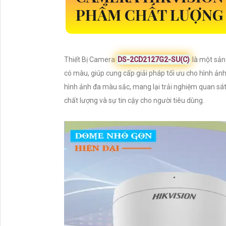
PHẨM CHẤT LƯỢNG 
Thiết Bị Camera
DS-2CD2127G2-SU(C)
là một sản
có màu, giúp cung cấp giải pháp tối ưu cho hình ả
hình ảnh đa màu sắc, mang lại trải nghiệm quan sá
chất lượng và sự tin cậy cho người tiêu dùng.