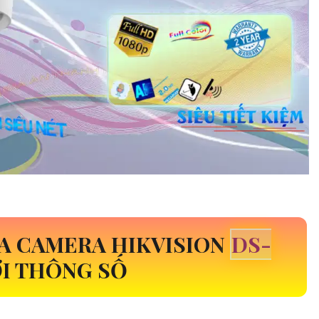
A CAMERA HIKVISION
DS-
I THÔNG SỐ