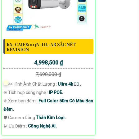
KX-CAIF8003N-DL-AB SẮC NÉT
KBVISION
4,998,500 ₫
7,690,000 ₫
️👀 Hình Ành Chất Lượng :
Ultra 4k 👍🏾 .
✳️ Tích hợp công nghệ :
IP POE.
❈ Xem ban đêm :
Full Color 50m Có Màu Ban
Đêm.
🛡 Camera Dòng
Thân Kim Loại.
️💫 Ưu Điểm :
Công Nghệ AI.