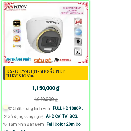
DS-2CE70DF3T-MF SẮC NÉT
HIKVISION ➠
1,150,000 ₫
1,640,000 ₫
💯 Chất lượng hình Ảnh :
FULL HD 1080P .
⚒ Sử dụng công nghệ :
AHD CVI TVI BCS.
💡 Tầm Nhìn Ban Đêm :
Full Color 20m Có