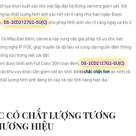
ột lựa chọn xuất sắc cho việc lắp đặt hệ thống camera giám sát. Với
g lại chất lượng hình ảnh sắc nét và rõ ràng như ban ngày. Được
b,
DS-2CD2127G2-SU(C)
cho phép hình ảnh vẫn rõ ràng ngay cả khi ở
 Có Màu Ban Đêm, camera này cung cấp giải pháp tối ưu cho việc
ông nghệ IP POE, giúp truyền tải dữ liệu và cung cấp nguồn điện thông
ông sức trong việc cài đặt.
xem được hình ảnh Full Color 30m ban đêm,
DS-2CD2127G2-SU(C)
các khu vực khác cần giám sát an ninh. Để 📸
chắc chắn hơn
an ninh và
i chất lượng hình ảnh đáng tin cậy và các tính năng hiện đại.
C CÓ CHẤT LƯỢNG TƯƠNG
HƯƠNG HIỆU