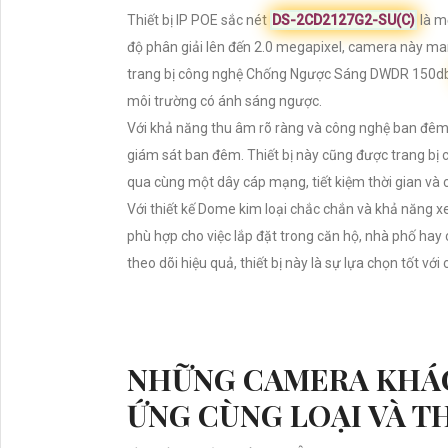
Thiết bị IP POE sắc nét
DS-2CD2127G2-SU(C)
là m
độ phân giải lên đến 2.0 megapixel, camera này man
trang bị công nghệ Chống Ngược Sáng DWDR 150d
môi trường có ánh sáng ngược.
Với khả năng thu âm rõ ràng và công nghệ ban đêm
giám sát ban đêm. Thiết bị này cũng được trang bị c
qua cùng một dây cáp mạng, tiết kiệm thời gian và c
Với thiết kế Dome kim loại chắc chắn và khả năng 
phù hợp cho việc lắp đặt trong căn hộ, nhà phố hay 
theo dõi hiệu quả, thiết bị này là sự lựa chọn tốt vớ
NHỮNG CAMERA KHÁ
ỨNG CÙNG LOẠI VÀ T