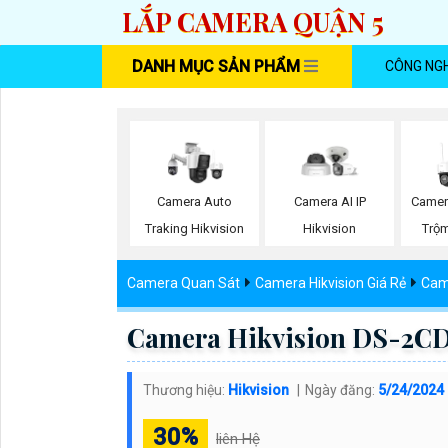
LẮP CAMERA QUẬN 5
DANH MỤC SẢN PHẨM
CÔNG NG
Camera Auto
Camera AI IP
Camer
Traking Hikvision
Hikvision
Trộm
Camera Quan Sát
Camera Hikvision Giá Rẻ
Came
Camera Hikvision DS-2CD
Thương hiệu:
Hikvision
Ngày đăng:
5/24/2024
30%
liên Hệ