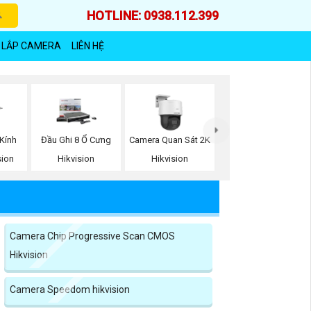
HOTLINE: 0938.112.399
 LẮP CAMERA
LIÊN HỆ
Kính
Đầu Ghi 8 Ổ Cưng
Camera Quan Sát 2K
sion
Hikvision
Hikvision
Camera Chip Progressive Scan CMOS
Hikvision
Camera Speedom hikvision