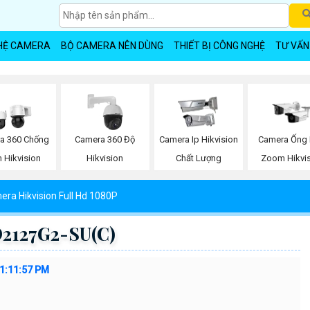
HỆ CAMERA
BỘ CAMERA NÊN DÙNG
THIẾT BỊ CÔNG NGHỆ
TƯ VẤN
a 360 Chống
Camera 360 Độ
Camera Ip Hikvision
Camera Ống 
 Hikvision
Hikvision
Chất Lượng
Zoom Hikvi
ra Hikvision Full Hd 1080P
2127G2-SU(C)
 1:11:57 PM