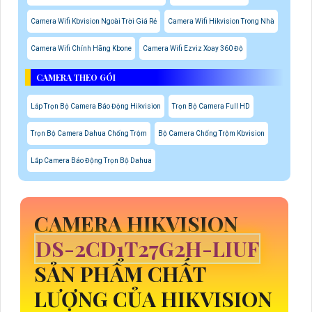
Camera Wifi Kbvision Ngoài Trời Giá Rẻ
Camera Wifi Hikvision Trong Nhà
Camera Wifi Chính Hãng Kbone
Camera Wifi Ezviz Xoay 360 Độ
CAMERA THEO GÓI
Lắp Trọn Bộ Camera Báo Động Hikvision
Trọn Bộ Camera Full HD
Trọn Bộ Camera Dahua Chống Trộm
Bộ Camera Chống Trộm Kbvision
Lắp Camera Báo Động Trọn Bộ Dahua
CAMERA HIKVISION
DS-2CD1T27G2H-LIUF
SẢN PHẨM CHẤT
LƯỢNG CỦA HIKVISION