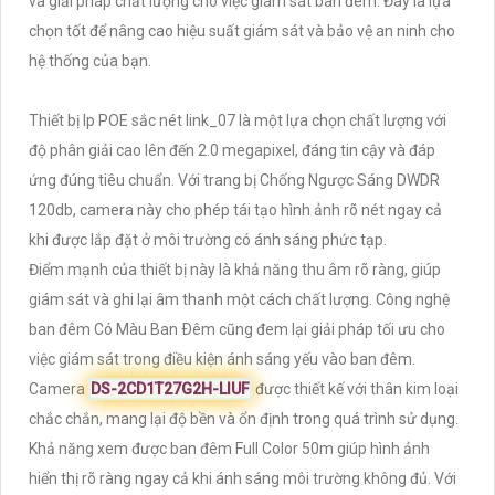
và giải pháp chất lượng cho việc giám sát ban đêm. Đây là lựa
chọn tốt để nâng cao hiệu suất giám sát và bảo vệ an ninh cho
hệ thống của bạn.
Thiết bị Ip POE sắc nét link_07 là một lựa chọn chất lượng với
độ phân giải cao lên đến 2.0 megapixel, đáng tin cậy và đáp
ứng đúng tiêu chuẩn. Với trang bị Chống Ngược Sáng DWDR
120db, camera này cho phép tái tạo hình ảnh rõ nét ngay cả
khi được lắp đặt ở môi trường có ánh sáng phức tạp.
Điểm mạnh của thiết bị này là khả năng thu âm rõ ràng, giúp
giám sát và ghi lại âm thanh một cách chất lượng. Công nghệ
ban đêm Có Màu Ban Ðêm cũng đem lại giải pháp tối ưu cho
việc giám sát trong điều kiện ánh sáng yếu vào ban đêm.
Camera
DS-2CD1T27G2H-LIUF
được thiết kế với thân kim loại
chắc chắn, mang lại độ bền và ổn định trong quá trình sử dụng.
Khả năng xem được ban đêm Full Color 50m giúp hình ảnh
hiển thị rõ ràng ngay cả khi ánh sáng môi trường không đủ. Với