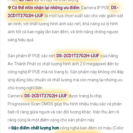
🛡
Có thể nhìn nhận lại những ưu điểm
Camera IP POE
DS-
2CD1T27G2H-LIUF
là một lựa chọn xuất sắc cho việc giám sát
an ninh, với chất lượng hình ảnh sắc nét, khả năng xử lý hình
ảnh tốt cả ban ngày lẫn ban đêm, và tính năng chống ngược
sáng hiệu quả.
Sản phẩm IP POE sắc nét
DS-2CD1T27G2H-LIUF
của hãng
An Thành Phát có chất lượng hình ảnh 2.0 megapixel đến từ
công nghệ IP POE mà nó trang bị. Sản phẩm này không chỉ đáp
ứng đúng tiêu chuẩn về chất lượng mà còn mang lại những ưu
chú trọng nghĩ Đến.
Camera
DS-2CD1T27G2H-LIUF
được trang bị chip
Progressive Scan CMOS giúp thu hình nhiều màu sắc và phân
biệt rõ ràng giữa người và các đối tượng khác. Việc thu âm rõ
ràng cũng là một điểm cộng cho sản phẩm này.
❈
Đặc điểm chất lượng hơn
công nghệ ban đêm có màu (Color