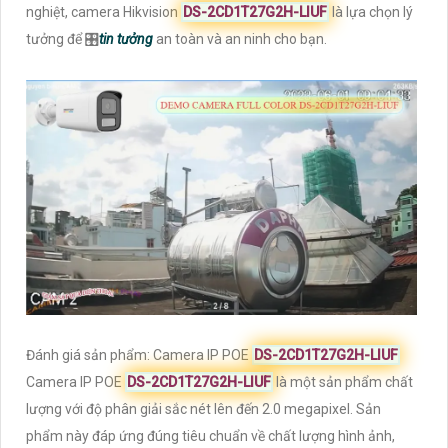
nghiệt, camera Hikvision
DS-2CD1T27G2H-LIUF
là lựa chọn lý
tưởng để 🎛
tin tưởng
an toàn và an ninh cho bạn.
Đánh giá sản phẩm: Camera IP POE
DS-2CD1T27G2H-LIUF
Camera IP POE
DS-2CD1T27G2H-LIUF
là một sản phẩm chất
lượng với độ phân giải sắc nét lên đến 2.0 megapixel. Sản
phẩm này đáp ứng đúng tiêu chuẩn về chất lượng hình ảnh,