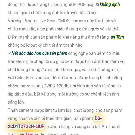
đồng thời được trang bị công nghệ IP POE giúp 🔄
khẳng định
không giảm chất lượng ảnh khi truyền tải dữ liệu.
Với chip Progressive Scan CMOS, camera này thu hình với
nhiều màu sắc, giúp phân biệt rõ ràng giữa người và vật thể.
Điểm mạnh của sản phẩm là khả năng thu âm rõ ràng,
an Tâm
không bỏ lỡ bất kỳ chi tiết âm thanh nào.
✴️
Nét độc đáo hơn của sản phẩm
công nghệ ban đêm có màu
Ban Đêm giải pháp tối ưu giúp xem được hình ảnh ban đêm với
chất lượng tương đương như ban ngày, và có khả năng xem
Full Color 50m vào ban đêm. Camera được trang bị tính năng
chống ngược sáng DWDR 120db, nơi hình ảnh vẫn rõ ràng dù
lắp đặt ở đâu, bất kể trong môi trường có sự chênh lệch ánh
sáng lớn.
Thân camera được làm từ kim loại chất lượng, cho sản phẩm
vững chắc và bền bỉ theo thời gian. Sản phẩm
DS-
2CD1T27G2H-LIUF
là chính hãng và cung cấp bởi An Thành
Phát,
an Tâm
sự tin cậy và chất lượng.