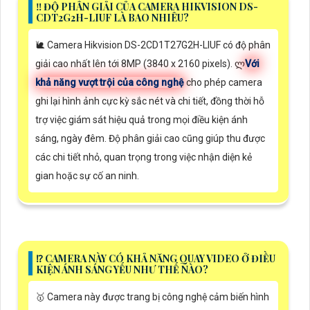
‼️ ĐỘ PHÂN GIẢI CỦA CAMERA HIKVISION DS-
CDT2G2H-LIUF LÀ BAO NHIÊU?
🐌 Camera Hikvision DS-2CD1T27G2H-LIUF có độ phân
giải cao nhất lên tới 8MP (3840 x 2160 pixels). ლ
Với
khả năng vượt trội của công nghệ
cho phép camera
ghi lại hình ảnh cực kỳ sắc nét và chi tiết, đồng thời hỗ
trợ việc giám sát hiệu quả trong mọi điều kiện ánh
sáng, ngày đêm. Độ phân giải cao cũng giúp thu được
các chi tiết nhỏ, quan trọng trong việc nhận diện kẻ
gian hoặc sự cố an ninh.
⁉️ CAMERA NÀY CÓ KHẢ NĂNG QUAY VIDEO Ở ĐIỀU
KIỆN ÁNH SÁNG YẾU NHƯ THẾ NÀO?
🥇 Camera này được trang bị công nghệ cảm biến hình