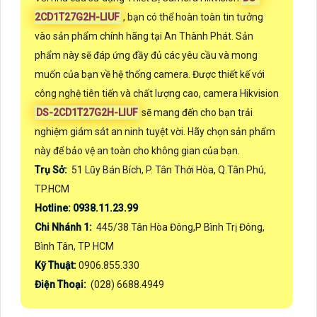
2CD1T27G2H-LIUF
, bạn có thể hoàn toàn tin tưởng
vào sản phẩm chính hãng tại An Thành Phát. Sản
phẩm này sẽ đáp ứng đầy đủ các yêu cầu và mong
muốn của bạn về hệ thống camera. Được thiết kế với
công nghệ tiên tiến và chất lượng cao, camera Hikvision
DS-2CD1T27G2H-LIUF
sẽ mang đến cho bạn trải
nghiệm giám sát an ninh tuyệt vời. Hãy chọn sản phẩm
này để bảo vệ an toàn cho không gian của bạn.
Trụ Sở:
51 Lũy Bán Bích, P. Tân Thới Hòa, Q.Tân Phú,
TP.HCM
Hotline: 0938.11.23.99
Chi Nhánh 1:
445/38 Tân Hòa Đông,P Bình Trị Đông,
Bình Tân, TP HCM
Kỹ Thuật:
0906.855.330
Điện Thoại:
(028) 6688.4949