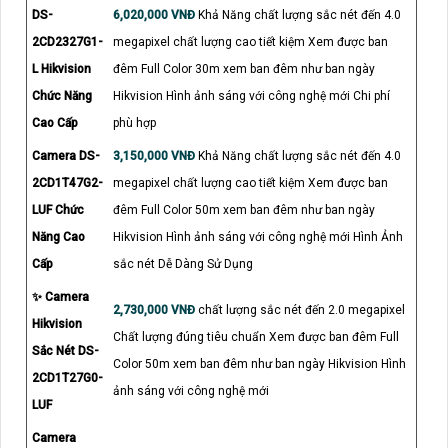
DS-
6,020,000 VNĐ
Khả Năng chất lượng sắc nét đến 4.0
2CD2327G1-
megapixel chất lượng cao tiết kiệm Xem được ban
L Hikvision
đêm Full Color 30m xem ban đêm như ban ngày
Chức Năng
Hikvision Hình ảnh sáng với công nghệ mới Chi phí
Cao Cấp
phù hợp
Camera DS-
3,150,000 VNĐ
Khả Năng chất lượng sắc nét đến 4.0
2CD1T47G2-
megapixel chất lượng cao tiết kiệm Xem được ban
LUF Chức
đêm Full Color 50m xem ban đêm như ban ngày
Năng Cao
Hikvision Hình ảnh sáng với công nghệ mới Hình Ảnh
Cấp
sắc nét Dễ Dàng Sử Dụng
✨ Camera
2,730,000 VNĐ
chất lượng sắc nét đến 2.0 megapixel
Hikvision
Chất lượng đúng tiêu chuẩn Xem được ban đêm Full
Sắc Nét DS-
Color 50m xem ban đêm như ban ngày Hikvision Hình
2CD1T27G0-
ảnh sáng với công nghệ mới
LUF
Camera