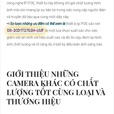
công nghệ IP POE, thiết bị này không chỉ giữ chất lượng hình
ảnh mà còn mang lại sự tiện lợi trong việc cung cấp nguồn điện
và truyền dữ liệu qua cùng một dây cáp.
📢
Sơ lược những ưu đểm có thể xem là
thiết bị Ip POE sắc nét
DS-2CD1T27G2H-LIUF
là một lựa chọn xuất sắc cho việc
giám sát an ninh với hiệu suất cao và độ tin cậy, đem lại hình
ảnh chất lượng và rõ ràng dù ở bất kỳ điều kiện ánh sáng nào.
GIỚI THIỆU NHỮNG
CAMERA KHÁC CÓ CHẤT
LƯỢNG TỐT CÙNG LOẠI VÀ
THƯƠNG HIỆU