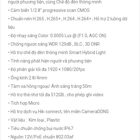
người phương tiện, cùng Chế độ đèn thông minh
• Cảm biến 1/2.8" progressive scan CMOS
• Chuẩn nén H.265 , H.265+ , H.264 , H.264+ ; Hỗ trợ 2 luồng dữ
liệu
• Độ nhạy sáng Color: 0.0005 Lux @ (F1.0, AGC ON)
• Chống ngược sáng WDR 120dB , BLC , 3D DNR
• Hỗ trợ chế độ đèn thông minh Smart Hybrid Light
• Tính năng phát hiện người và phương tiện
• Độ phân giải tối đa 1920 × 1080/20fps
• Ống kính 2.8/4mm
• Tầm xa hồng ngoại/ Ánh sáng trắng 50m
• Hỗ trợ thẻ nhớ tối đa 512GB , cho phép ghi video
• Tích hợp Micro.
• Hỗ trợ dịch vụ Hik-connect, tên miền CameraDDNS
• Vật liệu : Kim loại , Plastic
• Tiêu chuẩn chống bụi nước IP67
• Nguồn 12V/PoE chuẩn 802.03af