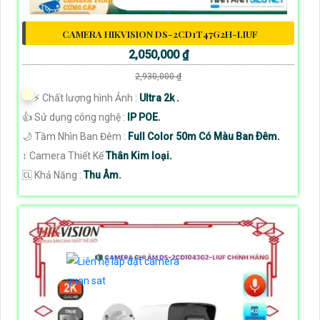
CAMERA HIKVISION DS-2CD1T47G2H-LIUF
2,050,000 ₫
2,930,000 ₫
️⚡ Chất lượng hình Ảnh :
Ultra 2k .
👍 Sử dụng công nghệ :
IP POE.
🌙 Tầm Nhìn Ban Đêm :
Full Color 50m Có Màu Ban Ðêm.
↕️ Camera Thiết Kế
Thân Kim loại.
️🆑 Khả Năng :
Thu Âm.