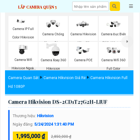
LẮP CAMERA QUẬN 5
Camera IP Full
Camera Chống
Camera Hikvision
Camera Đọc Biển
Color Hikvision
Ngược Sáng
Ultra 4K
Số Xe Hikvision
Hikvision
Camera Wifi
Camera Xoay 360
Camera POE
Camera Wifi 360
Hikvision Ngoài
Hikvision
Full Color
Trời 360
Camera Quan Sát
Camera Hikvision Giá Rẻ
Camera Hikvision Full
Hd 1080P
Camera Hikvision DS-2CD1T27G2H-LIUF
Thương hiệu:
Hikvision
Ngày đăng:
5/24/2024 1:31:40 PM
1,995,000 ₫
2,850,000 ₫