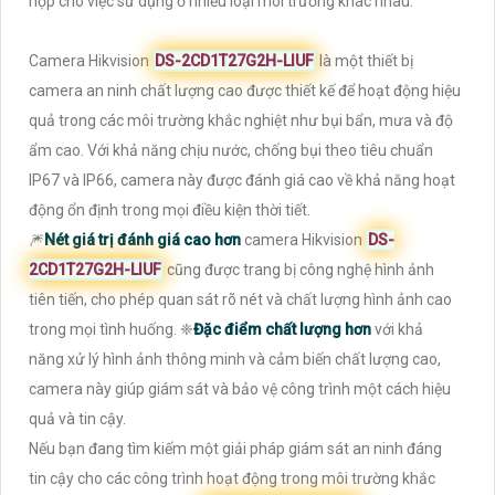
hợp cho việc sử dụng ở nhiều loại môi trường khác nhau.
Camera Hikvision
DS-2CD1T27G2H-LIUF
là một thiết bị
camera an ninh chất lượng cao được thiết kế để hoạt động hiệu
quả trong các môi trường khắc nghiệt như bụi bẩn, mưa và độ
ẩm cao. Với khả năng chịu nước, chống bụi theo tiêu chuẩn
IP67 và IP66, camera này được đánh giá cao về khả năng hoạt
động ổn định trong mọi điều kiện thời tiết.
🎆
Nét giá trị đánh giá cao hơn
camera Hikvision
DS-
2CD1T27G2H-LIUF
cũng được trang bị công nghệ hình ảnh
tiên tiến, cho phép quan sát rõ nét và chất lượng hình ảnh cao
trong mọi tình huống. ❈
Đặc điểm chất lượng hơn
với khả
năng xử lý hình ảnh thông minh và cảm biến chất lượng cao,
camera này giúp giám sát và bảo vệ công trình một cách hiệu
quả và tin cậy.
Nếu bạn đang tìm kiếm một giải pháp giám sát an ninh đáng
tin cậy cho các công trình hoạt động trong môi trường khắc