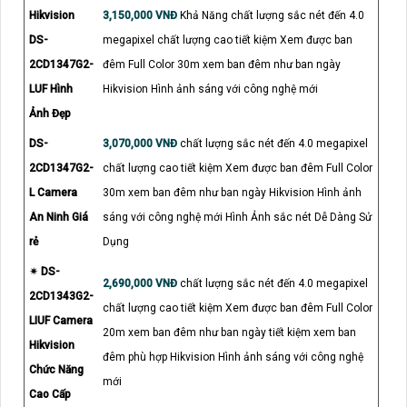
Hikvision
3,150,000 VNĐ
Khả Năng chất lượng sắc nét đến 4.0
DS-
megapixel chất lượng cao tiết kiệm Xem được ban
2CD1347G2-
đêm Full Color 30m xem ban đêm như ban ngày
LUF Hình
Hikvision Hình ảnh sáng với công nghệ mới
Ảnh Đẹp
DS-
3,070,000 VNĐ
chất lượng sắc nét đến 4.0 megapixel
2CD1347G2-
chất lượng cao tiết kiệm Xem được ban đêm Full Color
L Camera
30m xem ban đêm như ban ngày Hikvision Hình ảnh
An Ninh Giá
sáng với công nghệ mới Hình Ảnh sắc nét Dễ Dàng Sử
rẻ
Dụng
✴ DS-
2,690,000 VNĐ
chất lượng sắc nét đến 4.0 megapixel
2CD1343G2-
chất lượng cao tiết kiệm Xem được ban đêm Full Color
LIUF Camera
20m xem ban đêm như ban ngày tiết kiệm xem ban
Hikvision
đêm phù hợp Hikvision Hình ảnh sáng với công nghệ
Chức Năng
mới
Cao Cấp