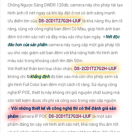
Chống Ngược Sáng DWDR 120db, camera này cho phép tái tạo
hình ảnh rõ nét ngay cả khi lắp đặt ở nơi có ánh sáng mạnh.
Ưu điểm lớn của
DS-2CD1T27G2H-LIUF
là khả năng thu âm rõ
ràng, cùng với công nghệ ban đêm Có Màu, giúp hình ảnh ban
đêm trở nên sắc nét và đầy màu sắc như ban ngày. ✴️
Nét độc
đáo hơn của sản phẩm
camera này cung cấp một giải pháp tối
ưu cho việc giám sát ban đêm với khả năng hiển thị hình ảnh
màu sắc trong khoảng cách lên đến 50m.
Với thiết kế thân kim loại chắc chắn,
DS-2CD1T27G2H-LIUF
không chỉ 🔄
khẳng định
độ bền cao mà còn cho phép xem và
ghi hình Full Color ban đêm một cách rõ ràng. Sử dụng công
nghệ IP POE, thiết bị này không chỉ giữ nguyên chất lượng mà
còn tiết kiệm được chi phí và công sức trong việc cấp nguồn.
☄️
Vói những thiết kế về công nghệ thì có thể đánh giá sản
phẩm
camera IP POE
DS-2CD1T27G2H-LIUF
là một sản
phẩm đáng tin cậy với hình ảnh sắc nét, khả năng thu âm tốt