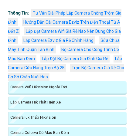
Thông Tin:
Tư Vấn Giải Pháp Lắp Camera Chống Trộm Gia
Đình
Hướng Dẫn Cài Camera Ezviz Trên Điện Thoại Từ A
Đến Z
Lắp Đặt Camera Wifi Giá Rẻ Nào Nên Dùng Cho Gia
Đình
Lắp Camera Ezviz Giá Rẻ Chính Hãng
Sửa Chữa
Máy Tính Quận Tân Bình
Bộ Camera Cho Công Trình Có
Màu Ban Đêm
Lắp Đặt Bộ Camera Gia ĐÌnh Giá Rẻ
Lắp
Camera Cửa Hàng Trọn Bộ 2K
Trọn Bộ Camera Giá Rẻ Cho
Cơ Sở Chăn Nuôi Heo
Camera Wifi Hikvision Ngoài Trời
Lắp Camera Hik Phát Hiện Xe
Camera lux Thấp Hikvision
Camera Colorvu Có Màu Ban Đêm