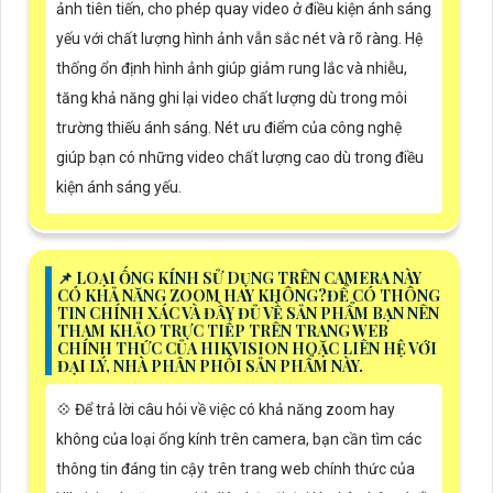
ảnh tiên tiến, cho phép quay video ở điều kiện ánh sáng
yếu với chất lượng hình ảnh vẫn sắc nét và rõ ràng. Hệ
thống ổn định hình ảnh giúp giảm rung lắc và nhiễu,
tăng khả năng ghi lại video chất lượng dù trong môi
trường thiếu ánh sáng. Nét ưu điểm của công nghệ
giúp bạn có những video chất lượng cao dù trong điều
kiện ánh sáng yếu.
📌 LOẠI ỐNG KÍNH SỬ DỤNG TRÊN CAMERA NÀY
CÓ KHẢ NĂNG ZOOM HAY KHÔNG?ĐỂ CÓ THÔNG
TIN CHÍNH XÁC VÀ ĐẦY ĐỦ VỀ SẢN PHẨM BẠN NÊN
THAM KHẢO TRỰC TIẾP TRÊN TRANG WEB
CHÍNH THỨC CỦA HIKVISION HOẶC LIÊN HỆ VỚI
ĐẠI LÝ, NHÀ PHÂN PHỐI SẢN PHẨM NÀY.
💠 Để trả lời câu hỏi về việc có khả năng zoom hay
không của loại ống kính trên camera, bạn cần tìm các
thông tin đáng tin cậy trên trang web chính thức của