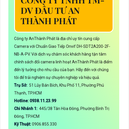
CÔNG TY TNHH TM-
DV ĐẦU TƯ AN
THÀNH PHÁT
Công ty AnThành Phát là địa chỉ uy tín cung cấp
Camera với Chuẩn Giao Tiếp Onvif DH-SDT2A200-2F-
NB-A-PV. Với dịch vụ chăm sóc khách hàng tận tâm
chính sách đổi camera linh hoạt AnThành Phát là điểm
đến lý tưởng cho nhu cầu của bạn. Hãy đến với chúng
tôi để trải nghiệm sự chuyên nghiệp và hiệu quả.
Trụ Sở:
51 Lũy Bán Bích, Khu Phố 11, Phường Phú
Thạnh, TP.HCM
Hotline: 0938.11.23.99
Chi Nhánh 1:
445/38 Tân Hòa Đông, Phường Bình Trị
Đông, TP.HCM
Kỹ Thuật:
0906.855.330