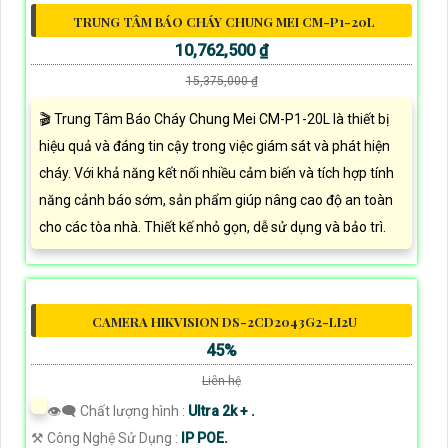
TRUNG TÂM BÁO CHÁY CHUNG MEI CM-P1-20L
10,762,500 ₫
15,375,000 ₫
🎬 Trung Tâm Báo Cháy Chung Mei CM-P1-20L là thiết bị
hiệu quả và đáng tin cậy trong việc giám sát và phát hiện
cháy. Với khả năng kết nối nhiều cảm biến và tích hợp tính
năng cảnh báo sớm, sản phẩm giúp nâng cao độ an toàn
cho các tòa nhà. Thiết kế nhỏ gọn, dễ sử dụng và bảo trì.
CAMERA HIKVISION DS-2CD2043G2-LI2U
45%
Liên hệ
👁️‍🗨 Chất lượng hình :
Ultra 2k + .
⚒ Công Nghệ Sử Dụng :
IP POE.