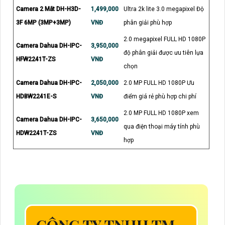
Camera 2 Mắt DH-H3D-
1,499,000
Ultra 2k lite 3.0 megapixel Độ
3F 6MP (3MP+3MP)
VNĐ
phân giải phù hợp
2.0 megapixel FULL HD 1080P
Camera Dahua DH-IPC-
3,950,000
độ phân giải được ưu tiên lựa
HFW2241T-ZS
VNĐ
chọn
Camera Dahua DH-IPC-
2,050,000
2.0 MP FULL HD 1080P Ưu
HDBW2241E-S
VNĐ
điểm giá rẻ phù hợp chi phí
2.0 MP FULL HD 1080P xem
Camera Dahua DH-IPC-
3,650,000
qua điện thoại máy tính phù
HDW2241T-ZS
VNĐ
hợp