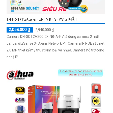
DH-SDT2A200-2F-NB-A-PV 2 MẮT
2,058,000 ₫
2,940,000 ₫
Camera DH-SDT2A200-2F-NB-A-PV là dòng camera 2 mắt
dahua WizSense X-Spans Network PT Camera IP POE sắc nét
2.0 MP thiết kế mỹ thuật kim loại và nhựa. Camera hỗ trợ công
nghệ IP...