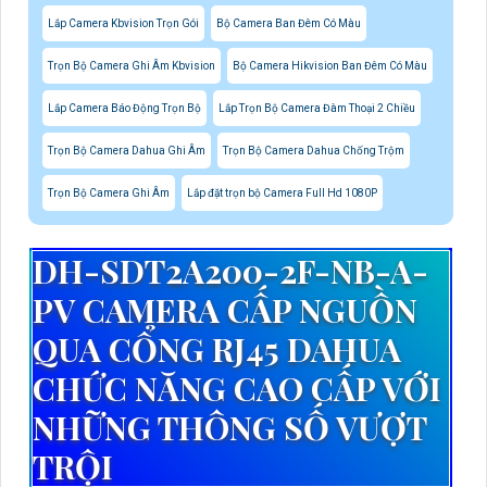
Lắp Camera Kbvision Trọn Gói
Bộ Camera Ban Đêm Có Màu
Trọn Bộ Camera Ghi Âm Kbvision
Bộ Camera Hikvision Ban Đêm Có Màu
Lắp Camera Báo Động Trọn Bộ
Lắp Trọn Bộ Camera Đàm Thoại 2 Chiều
Trọn Bộ Camera Dahua Ghi Âm
Trọn Bộ Camera Dahua Chống Trộm
Trọn Bộ Camera Ghi Âm
Lắp đặt trọn bộ Camera Full Hd 1080P
DH-SDT2A200-2F-NB-A-
PV CAMERA CẤP NGUỒN
QUA CỔNG RJ45 DAHUA
CHỨC NĂNG CAO CẤP VỚI
NHỮNG THÔNG SỐ VƯỢT
TRỘI