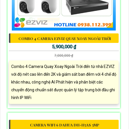
COMBO 4 CAMERA EZVIZ QUAY XOAY NGOÀI TRỜI
5,900,000 ₫
7,000,000 ₫
Combo 4 Camera Quay Xoay Ngoài Trời đến từ nhà EZVIZ
với độ nét cao lên đến 2K và giám sát ban đêm với 4 chế độ
khác nhau, công nghệ AI Phát hiện và phân biệt các
chuyển động chuẩn sát được quản lý tập trung bởi đầu ghi
hình IP WiFi
CAMERA WIFI 6 DAHUA DH-H5AS 5MP