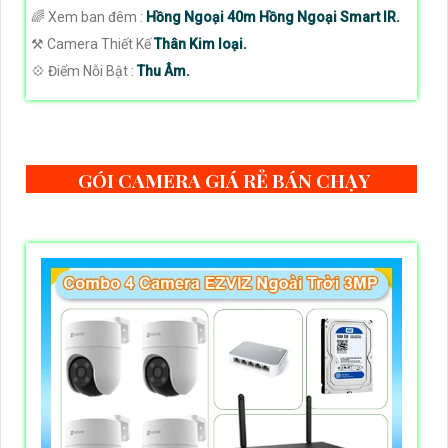
🌈 Xem ban đêm :
Hồng Ngoại 40m Hồng Ngoại Smart IR.
⚒ Camera Thiết Kế
Thân Kim loại.
️💠 Điểm Nỗi Bật :
Thu Âm.
GÓI CAMERA GIÁ RẺ BÁN CHẠY