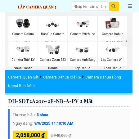
LẮP CAMERA QUẬN 5
Camera Dahua
Báo Gia Camera
Camera WizMind
Camera Dahua
Xoay 360
Wifi Dahua
Full Hd 1080P
Camera Thiết Kế
Camera Zoom 25X
Camera Ánh Sáng
Lắp Camera Wifi
Nhựa Plastic
Dahua
Kép Dahua
Thân Dahua
Dahua
Camera Quan Sát
Camera Dahua Giá Rẻ
Camera Dahua Hồng
Ngoại Ban Đêm
DH-SDT2A200-2F-NB-A-PV 2 Mắt
Thương hiệu:
Dahua
Ngày đăng:
9/9/2025 11:10:10 AM
2,058,000 ₫
2,940,000 ₫