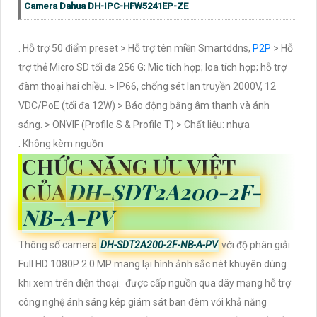
Camera Dahua DH-IPC-HFW5241EP-ZE
. Hỗ trợ 50 điểm preset > Hỗ trợ tên miền Smartddns,
P2P
> Hỗ
trợ thẻ Micro SD tối đa 256 G; Mic tích hợp; loa tích hợp; hỗ trợ
đàm thoại hai chiều. > IP66, chống sét lan truyền 2000V, 12
VDC/PoE (tối đa 12W) > Báo động bằng âm thanh và ánh
sáng. > ONVIF (Profile S & Profile T) > Chất liệu: nhựa
. Không kèm nguồn
CHỨC NĂNG ƯU VIỆT
CỦA
DH-SDT2A200-2F-
NB-A-PV
Thông số camera
DH-SDT2A200-2F-NB-A-PV
với độ phân giải
Full HD 1080P 2.0 MP mang lại hình ảnh sắc nét khuyên dùng
khi xem trên điện thoại. được cấp nguồn qua dây mạng hỗ trợ
công nghệ ánh sáng kép giám sát ban đêm với khả năng