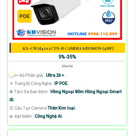
KX-CWAI4203CTN-B CAMERA KBVISION (4MP)
5%-35%
liên hệ
️👀 Độ Phân giải :
Ultra 2k + .
⚜️ Trang Bị Công Nghệ :
IP POE.
❃ Tầm Xa Ban Đêm :
Hồng Ngoại 80m Hồng Ngoại Smart
IR.
♊ Cấu Tạo Camera
Thân Kim loại.
️💫 Đặt Điểm :
Công Nghệ AI.