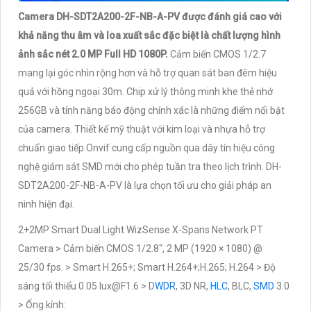
Camera DH-SDT2A200-2F-NB-A-PV được đánh giá cao với
khả năng thu âm và loa xuất sắc đặc biệt là chất lượng hình
ảnh sắc nét 2.0 MP Full HD 1080P.
Cảm biến CMOS 1/2.7
mang lại góc nhìn rộng hơn và hỗ trợ quan sát ban đêm hiệu
quả với hồng ngoại 30m. Chip xử lý thông minh khe thẻ nhớ
256GB và tính năng báo động chính xác là những điểm nổi bật
của camera. Thiết kế mỹ thuật với kim loại và nhựa hỗ trợ
chuẩn giao tiếp Onvif cung cấp nguồn qua dây tín hiệu công
nghệ giám sát SMD mới cho phép tuần tra theo lịch trình. DH-
SDT2A200-2F-NB-A-PV là lựa chọn tối ưu cho giải pháp an
ninh hiện đại.
2+2MP Smart Dual Light WizSense X-Spans Network PT
Camera > Cảm biến CMOS 1/2.8", 2 MP (1920 × 1080) @
25/30 fps. > Smart H.265+; Smart H.264+;H.265; H.264 > Độ
sáng tối thiểu 0.05 lux@F1.6 > D
WDR
, 3D NR,
HLC
, BLC,
SMD
3.0
> Ống kính: