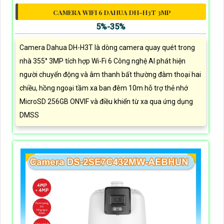
CAMERA WIFI 6 DAHUA DH-H3T 3MP
5%-35%
Camera Dahua DH-H3T là dòng camera quay quét trong
nhà 355° 3MP tích hợp Wi-Fi 6 Công nghệ AI phát hiện
người chuyển động và âm thanh bất thường đàm thoại hai
chiều, hồng ngoại tầm xa ban đêm 10m hỗ trợ thẻ nhớ
MicroSD 256GB ONVIF và điều khiển từ xa qua ứng dụng
DMSS