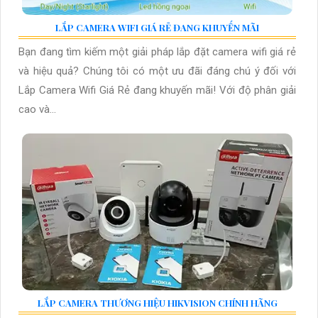
LẮP CAMERA WIFI GIÁ RẺ ĐANG KHUYẾN MÃI
Bạn đang tìm kiếm một giải pháp lắp đặt camera wifi giá rẻ
và hiệu quả? Chúng tôi có một ưu đãi đáng chú ý đối với
Lắp Camera Wifi Giá Rẻ đang khuyến mãi! Với độ phân giải
cao và...
LẮP CAMERA THƯƠNG HIỆU HIKVISION CHÍNH HÃNG