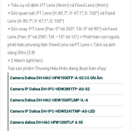
+ Tiêu cự cố định: PT Lens (4mm) và Fixed Lens (4mm)
+ Góc quan sát: PT Lens (H: 85.7°; V: 47.1°; D: 100°) và Fixed
Lens (H: 85.7°; V: 47.1°; D: 100°)
+ Góc xoay: PT Lens (Pan: 0° tới 350°; Tilt: 0° tới 90°) và Fixed
Lens (Pan: 0° tới 290°; Tilt: –10° tới 15°) > Phát hiện con người,
phát hiện phương tiện: Fixed Lens và PT Lens > Tầm xa ánh
sáng 30m (2 IR
+ 2 Warm light/len)
Top sản phẩm Thương Hiệu khác đang được bán chạy:
Camera Dahua DH-HAC-HFW1500TP-A-S2 Có Ghi Âm
Camera IP Dahua DH-IPC-HDW2831TP-AS-S2
Camera Dahua DH-HAC-HDW1500TLMP-IL-A
Camera IP Dahua DH-IPC-HDW5241TMP-AS-LED
Camera dahua DH HAC HFW1200TLP A S5