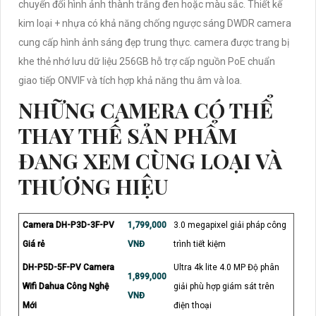
chuyển đổi hình ảnh thành trắng đen hoặc màu sắc. Thiết kế
kim loại + nhựa có khả năng chống ngược sáng DWDR camera
cung cấp hình ảnh sáng đẹp trung thực. camera được trang bị
khe thẻ nhớ lưu dữ liệu 256GB hỗ trợ cấp nguồn PoE chuẩn
giao tiếp ONVIF và tích hợp khả năng thu âm và loa.
NHỮNG CAMERA CÓ THỂ
THAY THẾ SẢN PHẨM
ĐANG XEM CÙNG LOẠI VÀ
THƯƠNG HIỆU
Camera DH-P3D-3F-PV
1,799,000
3.0 megapixel giải pháp công
Giá rẻ
VNĐ
trình tiết kiệm
DH-P5D-5F-PV Camera
Ultra 4k lite 4.0 MP Độ phân
1,899,000
Wifi Dahua Công Nghệ
giải phù hợp giám sát trên
VNĐ
Mới
điện thoại