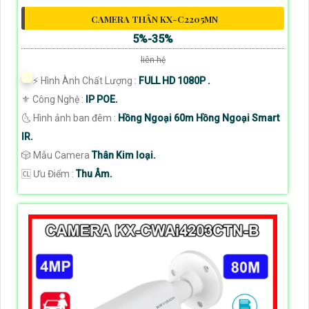
CAMERA THÂN KX-C2205MN
5%-35%
liên hệ
️⚡ Hình Ành Chất Lượng :
FULL HD 1080P .
⚜️ Công Nghệ :
IP POE.
🌜 Hình ảnh ban đêm :
Hồng Ngoại 60m Hồng Ngoại Smart
IR.
🎲 Mẫu Camera
Thân Kim loại.
️🆑 Ưu Điểm :
Thu Âm.