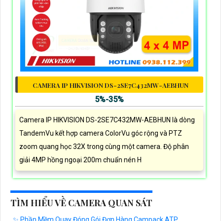
CAMERA IP HIKVISION DS-2SE7C432MW-AEBHUN
5%-35%
Camera IP HIKVISION DS-2SE7C432MW-AEBHUN là dòng
TandemVu kết hợp camera ColorVu góc rộng và PTZ
zoom quang học 32X trong cùng một camera. Độ phân
giải 4MP hồng ngoại 200m chuẩn nén H
TÌM HIỂU VỀ CAMERA QUAN SÁT
✨ Phần Mềm Quay Đóng Gói Đơn Hàng Campack ATP