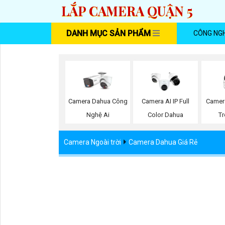
LẮP CAMERA QUẬN 5
DANH MỤC SẢN PHẨM
CÔNG NG
Camer
Camera Dahua Công
Camera AI IP Full
T
Nghệ Ai
Color Dahua
Camera Ngoài trời
Camera Dahua Giá Rẻ