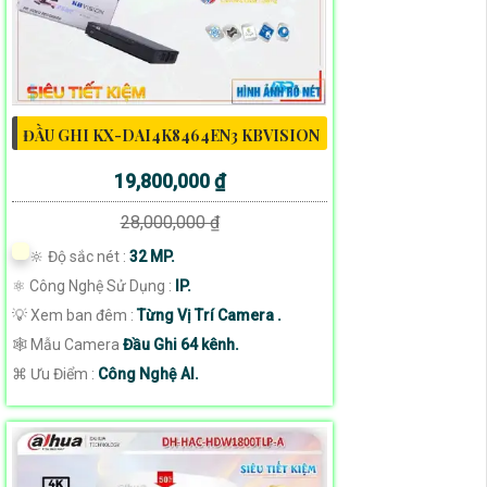
ĐẦU GHI KX-DAI4K8464EN3 KBVISION
19,800,000 ₫
28,000,000 ₫
🔆 Độ sắc nét :
32 MP.
⚛️ Công Nghệ Sử Dụng :
IP.
💡 Xem ban đêm :
Từng Vị Trí Camera .
🕸️ Mẫu Camera
Đầu Ghi 64 kênh.
️⌘ Ưu Điểm :
Công Nghệ AI.