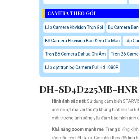
CAMERA THEO GÓI
Lắp Camera Kbvision Trọn Gói
Bộ Camera Ban
Bộ Camera Hikvision Ban Đêm Có Màu
Lắp Ca
Trọn Bộ Camera Dahua Ghi Âm
Trọn Bộ Came
Lắp đặt trọn bộ Camera Full Hd 1080P
DH-SD4D225MB-HNR 
Hình ảnh sắc nét
: Sử dụng cảm biến STARVI
ảnh mượt mà với tốc độ khung hình lên tới 6
môi trường ánh sáng yếu đảm bảo hình ảnh có
Khả năng zoom mạnh mẽ
: Trang bị ống k
rộng lẫn chi tiết từ xa. Góc nhìn thay đổi lin