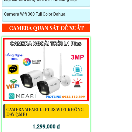
Camera Wifi 360 Full Color Dahua
CAMERA QUAN SÁT ĐỀ XUẤT
CAMERA MEARI L1 PLUS WIFI KHÔNG
DÂY (3MP)
1,299,000 ₫