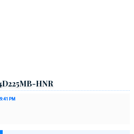
D4D225MB-HNR
49:41 PM