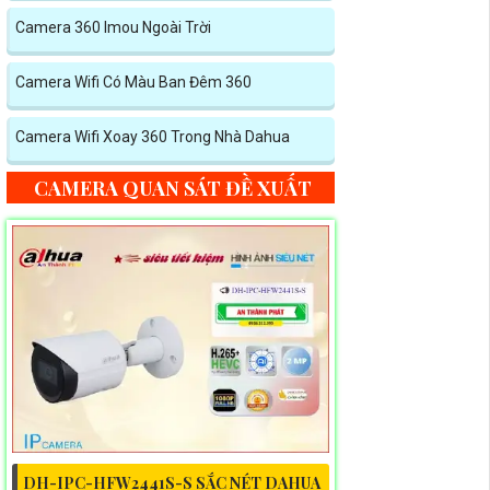
Camera 360 Imou Ngoài Trời
Camera Wifi Có Màu Ban Đêm 360
Camera Wifi Xoay 360 Trong Nhà Dahua
CAMERA QUAN SÁT ĐỀ XUẤT
DH-IPC-HFW2441S-S SẮC NÉT DAHUA