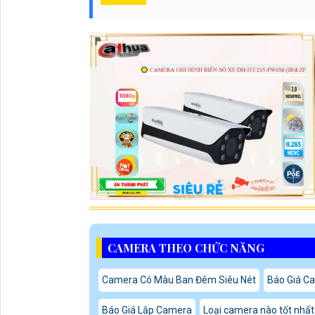
CAMERA THEO CHỨC NĂNG
Camera Có Màu Ban Đêm Siêu Nét
Báo Giá Ca
Báo Giá Lắp Camera
Loại camera nào tốt nhất 