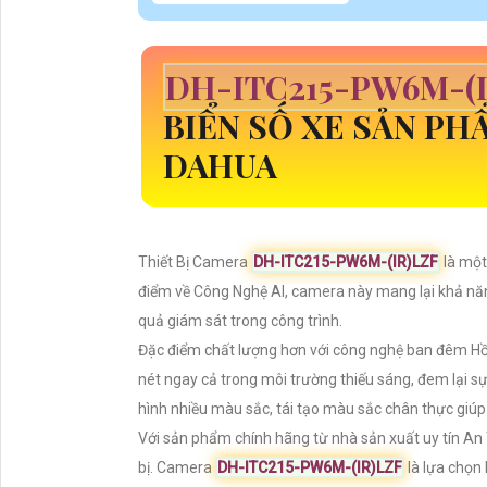
DH-ITC215-PW6M-(I
BIỂN SỐ XE SẢN P
DAHUA
Thiết Bị Camera
DH-ITC215-PW6M-(IR)LZF
là một
điểm về Công Nghệ AI, camera này mang lại khả năn
quả giám sát trong công trình.
Đặc điểm chất lượng hơn với công nghệ ban đêm Hồ
nét ngay cả trong môi trường thiếu sáng, đem lại 
hình nhiều màu sắc, tái tạo màu sắc chân thực giúp
Với sản phẩm chính hãng từ nhà sản xuất uy tín An 
bị. Camera
DH-ITC215-PW6M-(IR)LZF
là lựa chọn 