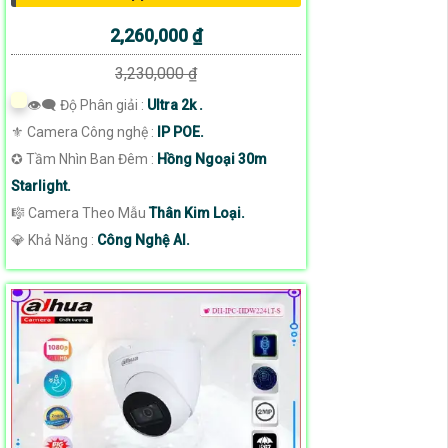
2,260,000 ₫
3,230,000 ₫
👁️‍🗨 Độ Phân giải :
Ultra 2k .
⚜️ Camera Công nghệ :
IP POE.
✪ Tầm Nhìn Ban Đêm :
Hồng Ngoại 30m
Starlight.
🎼️ Camera Theo Mẫu
Thân Kim Loại.
️💎 Khả Năng :
Công Nghệ AI.