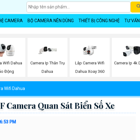
HỆ CAMERA
BỘ CAMERA NÊN DÙNG
THIẾT BỊ CÔNG NGHỆ
TƯ VẤN
Lắp Camera Wifi
a Wifi Dahua
Camera Ip Thân Trụ
Camera Ip 4k 
Dahua Xoay 360
áo Động
Dahua
a Wifi Dahua
 Camera Quan Sát Biển Số Xe
36:53 PM