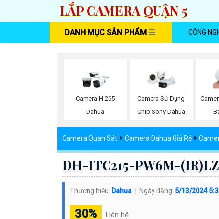
LẮP CAMERA QUẬN 5
DANH MỤC SẢN PHẨM
CÔNG NG
Camera H.265
Camera Sử Dụng
Camer
Dahua
Chip Sony Dahua
B
Camera Quan Sát
Camera Dahua Giá Rẻ
Camer
DH-ITC215-PW6M-(IR)LZF
Thương hiệu:
Dahua
Ngày đăng:
5/13/2024 5:
30%
Liên hệ