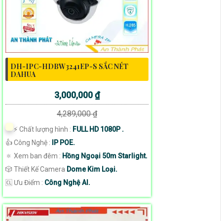
DH-IPC-HDBW3241EP-S SẮC NÉT
DAHUA
3,000,000 ₫
4,289,000 ₫
️⚡ Chất lượng hình :
FULL HD 1080P .
👍 Công Nghệ :
IP POE.
🔅 Xem ban đêm :
Hồng Ngoại 50m Starlight.
🎲 Thiết Kế Camera
Dome Kim Loại.
️🆑 Ưu Điểm :
Công Nghệ AI.