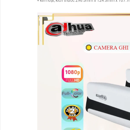
+ kim loại, kích thước 296.5mm x 124.3mm x 107