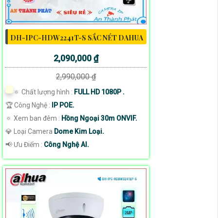
DH-IPC-HDW2241T-S SẮC NÉT DAHUA
2,090,000 ₫
2,990,000 ₫
🔅 Chất lượng hình :
FULL HD 1080P .
🏆 Công Nghệ :
IP POE.
🔅 Xem ban đêm :
Hồng Ngoại 30m ONVIF.
💎 Loại Camera
Dome Kim Loại.
️📢 Ưu Điểm :
Công Nghệ AI.