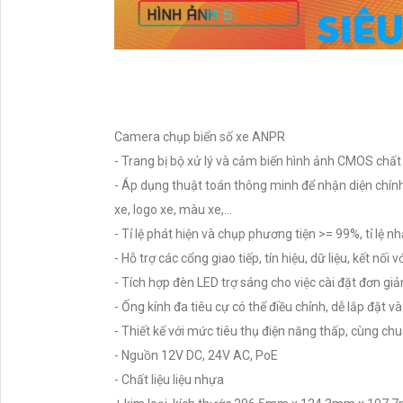
Camera chụp biển số xe ANPR
- Trang bị bộ xử lý và cảm biến hình ảnh CMOS chất
- Áp dụng thuật toán thông minh để nhận diện chính
xe, logo xe, màu xe,...
- Tỉ lệ phát hiện và chụp phương tiện >= 99%, tỉ lệ 
- Hỗ trợ các cổng giao tiếp, tín hiệu, dữ liệu, kết nối v
- Tích hợp đèn LED trợ sáng cho việc cài đặt đơn giả
- Ống kính đa tiêu cự có thể điều chỉnh, dễ lắp đặt v
- Thiết kế với mức tiêu thụ điện năng thấp, cùng c
- Nguồn 12V DC, 24V AC, PoE
- Chất liệu liệu nhựa