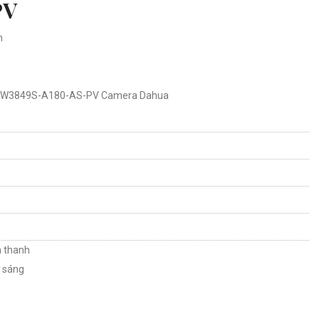
PV
h
-PFW3849S-A180-AS-PV Camera Dahua
m thanh
ợ sáng