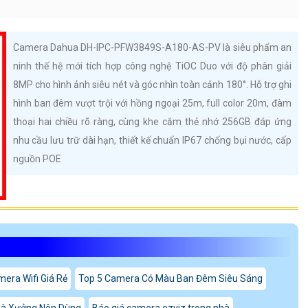
Camera Dahua DH-IPC-PFW3849S-A180-AS-PV là siêu phẩm an
ninh thế hệ mới tích hợp công nghệ TiOC Duo với độ phân giải
8MP cho hình ảnh siêu nét và góc nhìn toàn cảnh 180°. Hỗ trợ ghi
hình ban đêm vượt trội với hồng ngoại 25m, full color 20m, đàm
thoại hai chiều rõ ràng, cùng khe cắm thẻ nhớ 256GB đáp ứng
nhu cầu lưu trữ dài hạn, thiết kế chuẩn IP67 chống bụi nước, cấp
nguồn POE
era Wifi Giá Rẻ
Top 5 Camera Có Màu Ban Đêm Siêu Sáng
hà Xưởng Nên Dùng
Báo giá camera ezviz trong nhà