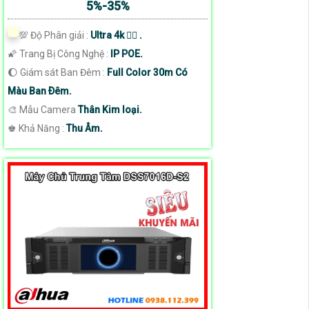
5%-35%
💯 Độ Phân giải :
Ultra 4k 👍🏾 .
🌠 Trang Bị Công Nghệ :
IP POE.
🌔 Giám sát Ban Đêm :
Full Color 30m Có
Màu Ban Ðêm.
🎨 Mẫu Camera
Thân Kim loại.
️♚ Khả Năng :
Thu Âm.