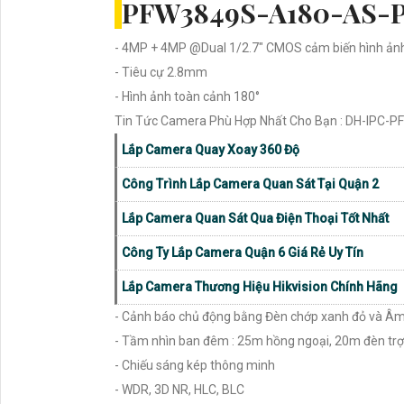
PFW3849S-A180-AS-
- 4MP + 4MP @Dual 1/2.7" CMOS cảm biến hình ản
- Tiêu cự 2.8mm
- Hình ảnh toàn cảnh 180°
Tin Tức Camera Phù Hợp Nhất Cho Bạn : DH-IPC
Lắp Camera Quay Xoay 360 Độ
Công Trình Lắp Camera Quan Sát Tại Quận 2
Lắp Camera Quan Sát Qua Điện Thoại Tốt Nhất
Công Ty Lắp Camera Quận 6 Giá Rẻ Uy Tín
Lắp Camera Thương Hiệu Hikvision Chính Hãng
- Cảnh báo chủ động bằng Đèn chớp xanh đỏ và Â
- Tầm nhìn ban đêm : 25m hồng ngoại, 20m đèn tr
- Chiếu sáng kép thông minh
- WDR, 3D NR, HLC, BLC