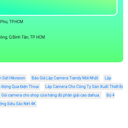
n Phú, TP.HCM
Đông, Q.Bình Tân, TP. HCM
 Sát Hikvision
Báo Giá Lắp Camera Tiandy Mới Nhất
Lắp
 Động Qua Điện Thoại
Lắp Camera Cho Công Ty Sản Xuất Thiết Bị
Gói camera cho shop cửa hàng độ phân giải cao dahua.
Bộ 4
ng Siêu Sắc Nét 4K