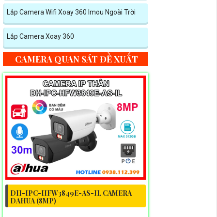
Lắp Camera Wifi Xoay 360 Imou Ngoài Trời
Lắp Camera Xoay 360
CAMERA QUAN SÁT ĐỀ XUẤT
DH-IPC-HFW3849E-AS-IL CAMERA
DAHUA (8MP)