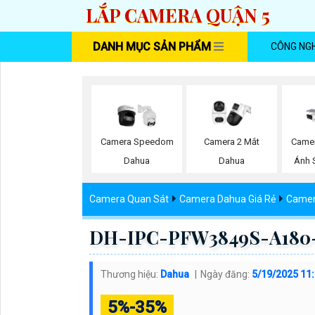
LẮP CAMERA QUẬN 5
DANH MỤC SẢN PHẨM
CÔNG NG
Camera Speedom
Camera 2 Mắt
Camer
Dahua
Dahua
Ánh 
Camera Quan Sát
Camera Dahua Giá Rẻ
Camer
DH-IPC-PFW3849S-A180-
Thương hiệu:
Dahua
Ngày đăng:
5/19/2025 11
5%-35%