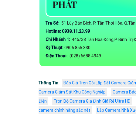
PHÁT
Trụ Sở:
51 Lũy Bán Bích, P. Tân Thới Hòa, Q.Tâ
Hotline: 0938.11.23.99
Chi Nhánh 1:
445/38 Tân Hòa Đông,P. Bình Trị 
Kỹ Thuật:
0906.855.330
Điện Thoại:
(028) 6688.4949
Thông Tin:
Báo Giá Trọn Gói Lắp Đặt Camera Giám
Camera Giám Sát Khu Công Nghiệp
Camera Báo
Điện
Trọn Bộ Camera Gia Đình Giá Rẻ Ultra HD
camera chính hãng sắc nét
Lắp Camera Nhà Xưở