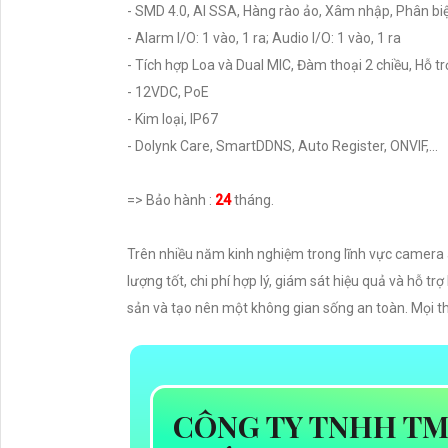
- SMD 4.0, AI SSA, Hàng rào ảo, Xâm nhập, Phân bi
- Alarm I/O: 1 vào, 1 ra; Audio I/O: 1 vào, 1 ra
- Tích hợp Loa và Dual MIC, Đàm thoại 2 chiều, Hỗ t
- 12VDC, PoE
- Kim loại, IP67
- Dolynk Care, SmartDDNS, Auto Register, ONVIF,...
=> Bảo hành :
24
tháng.
Trên nhiều năm kinh nghiệm trong lĩnh vực camera
lượng tốt, chi phí hợp lý, giám sát hiệu quả và hỗ t
sản và tạo nên một không gian sống an toàn. Mọi th
CÔNG TY TNHH TM