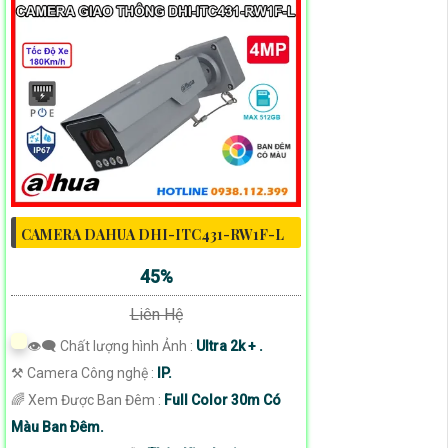
CAMERA DAHUA DHI-ITC431-RW1F-L
45%
Liên Hệ
👁️‍🗨 Chất lượng hình Ảnh :
Ultra 2k + .
⚒ Camera Công nghệ :
IP.
🌈 Xem Được Ban Đêm :
Full Color 30m Có
Màu Ban Ðêm.