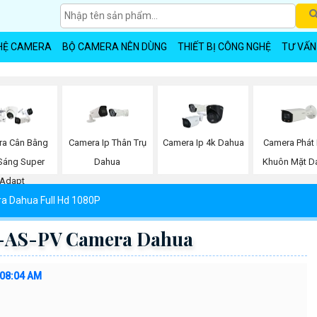
HỆ CAMERA
BỘ CAMERA NÊN DÙNG
THIẾT BỊ CÔNG NGHỆ
TƯ VẤN
Camera Phát 
a Cân Bằng
Camera Ip Thân Trụ
Camera Ip 4k Dahua
Khuôn Mặt D
Sáng Super
Dahua
Adapt
a Dahua Full Hd 1080P
AS-PV Camera Dahua
:08:04 AM