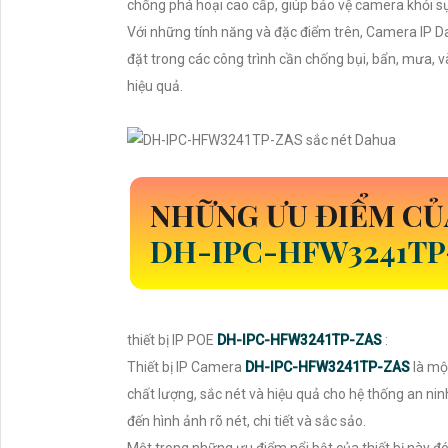
chống phá hoại cao cấp, giúp bảo vệ camera khỏi sự
Với những tính năng và đặc điểm trên, Camera IP 
đặt trong các công trình cần chống bụi, bẩn, mưa, 
hiệu quả.
NHỮNG ƯU ĐIỂM CỦ
DH-IPC-HFW3241T
thiết bị IP POE
DH-IPC-HFW3241TP-ZAS
:
Thiết bị IP Camera
DH-IPC-HFW3241TP-ZAS
là mộ
chất lượng, sắc nét và hiệu quả cho hệ thống an ni
đến hình ảnh rõ nét, chi tiết và sắc sảo.