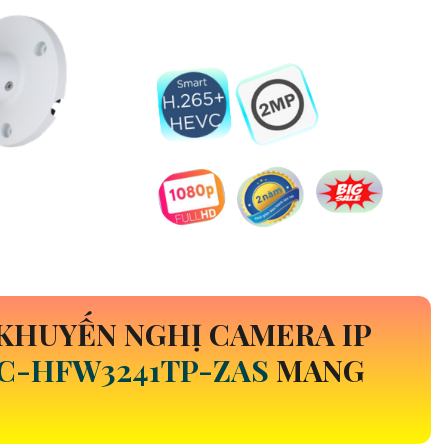
KHUYẾN NGHỊ CAMERA IP
C-HFW3241TP-ZAS
MANG