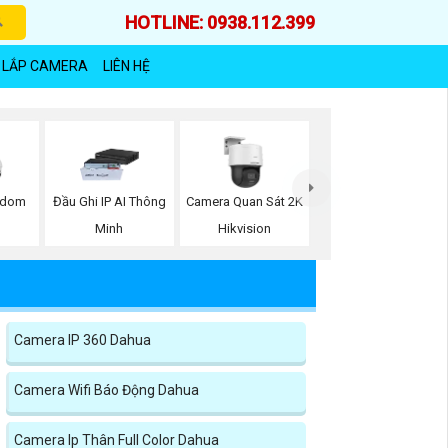
HOTLINE: 0938.112.399
 LẮP CAMERA
LIÊN HỆ
edom
Đầu Ghi IP AI Thông
Camera Quan Sát 2K
Minh
Hikvision
Camera IP 360 Dahua
Camera Wifi Báo Động Dahua
Camera Ip Thân Full Color Dahua