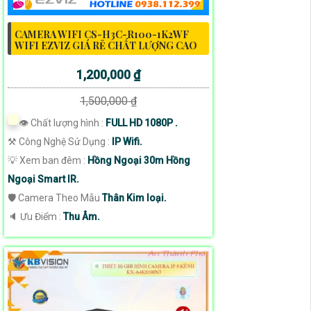
CAMERA WIFI CS-H3C-R100-1K2WF
WIFI EZVIZ GIÁ RẺ CHẤT LƯỢNG CAO
1,200,000 ₫
1,500,000 ₫
👁 Chất lượng hình :
FULL HD 1080P .
⚒ Công Nghệ Sử Dụng :
IP Wifi.
💡 Xem ban đêm :
Hồng Ngoại 30m Hồng
Ngoại Smart IR.
🛡 Camera Theo Mẫu
Thân Kim loại.
️🔈 Ưu Điểm :
Thu Âm.