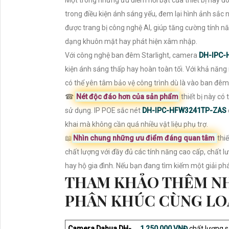
Một trong những ưu điểm nổi bật của thiết bị này đ
trong điều kiện ánh sáng yếu, đem lại hình ảnh sắc 
được trang bị công nghệ AI, giúp tăng cường tính n
dạng khuôn mặt hay phát hiện xâm nhập.
Với công nghệ ban đêm Starlight, camera
DH-IPC-
kiện ánh sáng thấp hay hoàn toàn tối. Với khả năng
có thể yên tâm bảo vệ công trình dù là vào ban đêm
☎
Nét độc đáo hơn của sản phẩm
thiết bị này có 
sử dụng. IP POE sắc nét
DH-IPC-HFW3241TP-ZAS
khai mà không cần quá nhiều vật liệu phụ trợ.
📖
Nhìn chung những ưu điểm đáng quan tâm
thi
chất lượng với đầy đủ các tính năng cao cấp, chất l
hay hộ gia đình. Nếu bạn đang tìm kiếm một giải pháp
THAM KHẢO THÊM N
PHÂN KHÚC CÙNG LO
Camera Dahua DH-
1,250,000 VNĐ
chất lượng s