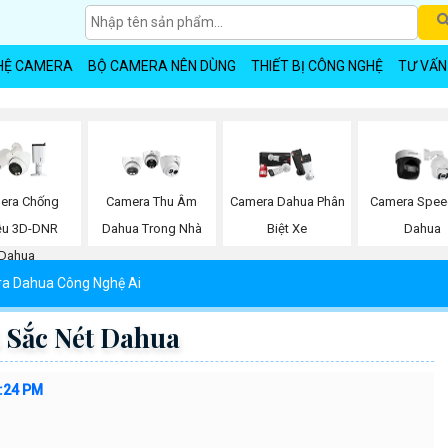
HỆ CAMERA
BỘ CAMERA NÊN DÙNG
THIẾT BỊ CÔNG NGHỆ
TƯ VẤN
era Chống
Camera Thu Âm
Camera Dahua Phân
Camera Spe
ễu 3D-DNR
Dahua Trong Nhà
Biệt Xe
Dahua
Dahua
a Dahua Công Nghệ Ai
Sắc Nét Dahua
1:24 PM