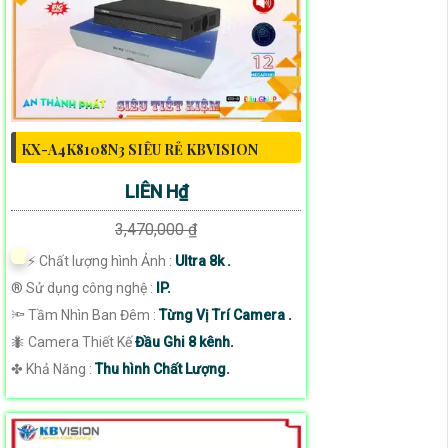
KX-A4K8108N3 SIÊU RẺ KBVISION
LIÊN H₫
3,470,000 ₫
️⚡ Chất lượng hình Ảnh :
Ultra 8k .
®️ Sử dụng công nghệ :
IP.
🔦 Tầm Nhìn Ban Đêm :
Từng Vị Trí Camera .
🐜 Camera Thiết Kế
Đầu Ghi 8 kênh.
️✤ Khả Năng :
Thu hình Chất Lượng.