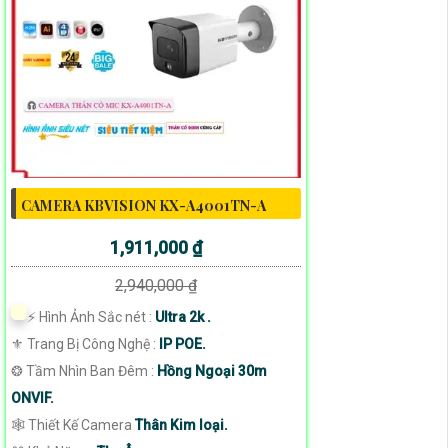
CAMERA KBVISION KX-A4001TN-A
1,911,000 ₫
2,940,000 ₫
️⚡ Hình Ảnh Sắc nét :
Ultra 2k .
⚜️ Trang Bị Công Nghệ :
IP POE.
❂ Tầm Nhìn Ban Đêm :
Hồng Ngoại 30m
ONVIF.
🕸️ Thiết Kế Camera
Thân Kim loại.