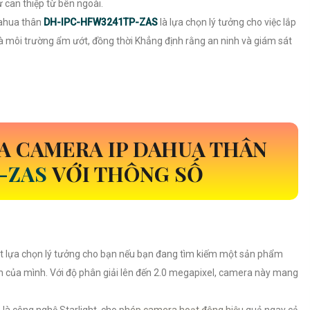
 can thiệp từ bên ngoài.
Dahua thân
DH-IPC-HFW3241TP-ZAS
là lựa chọn lý tưởng cho việc lắp
và môi trường ẩm ướt, đồng thời Khẳng định rằng an ninh và giám sát
A CAMERA IP DAHUA THÂN
P-ZAS
VỚI THÔNG SỐ
t lựa chọn lý tưởng cho bạn nếu bạn đang tìm kiếm một sản phẩm
nh của mình. Với độ phân giải lên đến 2.0 megapixel, camera này mang