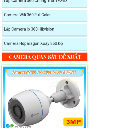
Lắp Camera 360 Chống Trộm Ezviz
Camera Wifi 360 Full Color
Lắp Camera Ip 360 Hikvision
Camera Hdparagon Xoay 360 Độ
CAMERA QUAN SÁT ĐỀ XUẤT