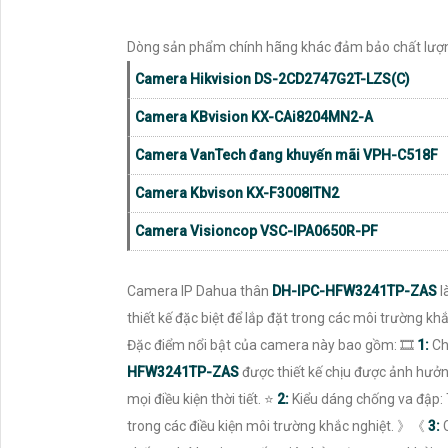
Dòng sản phẩm chính hãng khác đảm bảo chất lượ
Camera Hikvision DS-2CD2747G2T-LZS(C)
Camera KBvision KX-CAi8204MN2-A
Camera VanTech đang khuyến mãi VPH-C518F
Camera Kbvison KX-F3008ITN2
Camera Visioncop VSC-IPA0650R-PF
Camera IP Dahua thân
DH-IPC-HFW3241TP-ZAS
l
thiết kế đặc biệt để lắp đặt trong các môi trường k
Đặc điểm nổi bật của camera này bao gồm: 🎞
1:
Ch
HFW3241TP-ZAS
được thiết kế chịu được ảnh hưởn
mọi điều kiện thời tiết. ⭐
2:
Kiểu dáng chống va đập: 
trong các điều kiện môi trường khắc nghiệt. 》《
3:
C