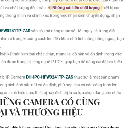
ó là công nghệ Starlight, cho phép camera hoạt động hiệu quả ngay cả
nét và chất lượng đều màu. 🔊
Những cải tiến chất lượng
thiết bị còn
ăng thông minh và chính xác trong việc nhận diện chuyển động, nhận
HFW3241TP-ZAS
vẫn có khả năng quan sát tốt ngay cả trong điều
 nhìn rõ trong khoảng cách lên đến 60m nhờ tính năng hồng ngoại, bạn
.
thiết kế thân kim loại chắc chắn, mang lại độ bền và ổn định trong việc
còn được trang bị công nghệ IP POE, giúp bạn dễ dàng cài đặt và triển
ết bị IP Camera
DH-IPC-HFW3241TP-ZAS
thực sự là một sản phẩm
ượng hình ảnh sắc nét và ổn định, phù hợp cho cả các công trình lớn
 an ninh hiệu quả, thiết bị này đích thị là sự lựa chọn đáng cân nhắc.
HỮNG CAMERA CÓ CÙNG
ẠI VÀ THƯƠNG HIỆU
ắc nét đến 5.0 megapixel Ứng dụng cho công trình giá rẻ Xem được