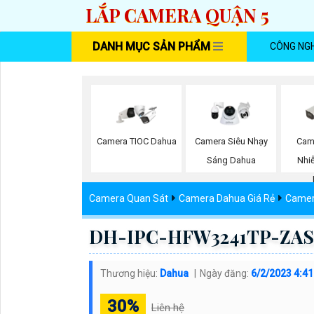
LẮP CAMERA QUẬN 5
DANH MỤC SẢN PHẨM
CÔNG NG
Camera TIOC Dahua
Camera Siêu Nhạy
Cam
Sáng Dahua
Nhi
Camera Quan Sát
Camera Dahua Giá Rẻ
Camer
DH-IPC-HFW3241TP-ZAS 
Thương hiệu:
Dahua
Ngày đăng:
6/2/2023 4:4
30%
Liên hệ