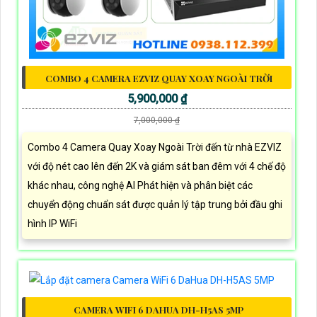
COMBO 4 CAMERA EZVIZ QUAY XOAY NGOÀI TRỜI
5,900,000 ₫
7,000,000 ₫
Combo 4 Camera Quay Xoay Ngoài Trời đến từ nhà EZVIZ
với độ nét cao lên đến 2K và giám sát ban đêm với 4 chế độ
khác nhau, công nghệ AI Phát hiện và phân biệt các
chuyển động chuẩn sát được quản lý tập trung bởi đầu ghi
hình IP WiFi
CAMERA WIFI 6 DAHUA DH-H5AS 5MP