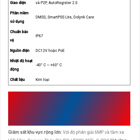
Giao diện
và P2P, AutoRegister 2.0
Phần mềm
DMSS, SmartPSS Lite, Dolynk Care
sử dụng
Chuẩn bảo
IP67
vệ
Nguồn điện
DC12V hoặc PoE
Nhiệt độ hoạt
-40° C ~ +60° C
động
Chất liệu
Kim loại
ỨNG DỤNG THỰC TẾ CỦA
CAMERA THÂN DH-IPC-
HFW2649TL-S-PRO (6MP)
Giám sát khu vực rộng lớn:
Với độ phân giải 6MP và tầm xa