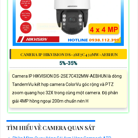
CAMERA IP HIKVISION DS-2SE7C432MW-AEBHUN
5%-35%
Camera IP HIKVISION DS-2SE7C432MW-AEBHUN là dòng
TandemVu kết hợp camera ColorVu góc rộng và PTZ
zoom quang học 32X trong cùng một camera. Độ phân
giải 4MP hồng ngoại 200m chuẩn nén H
TÌM HIỂU VỀ CAMERA QUAN SÁT