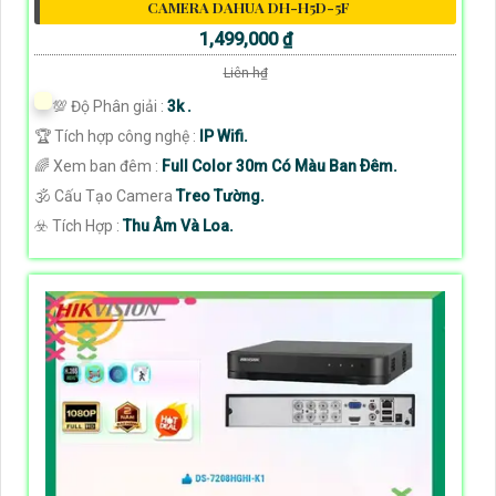
CAMERA DAHUA DH-H5D-5F
1,499,000 ₫
Liên h₫
💯 Độ Phân giải :
3k .
🏆 Tích hợp công nghệ :
IP Wifi.
🌈 Xem ban đêm :
Full Color 30m Có Màu Ban Ðêm.
🕉️ Cấu Tạo Camera
Treo Tường.
️☣️ Tích Hợp :
Thu Âm Và Loa.