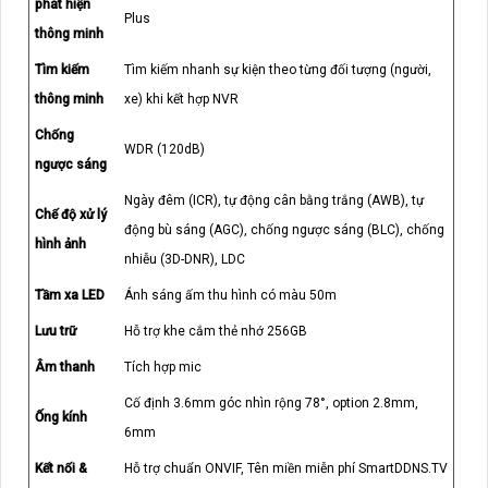
phát hiện
Plus
thông minh
Tìm kiếm
Tìm kiếm nhanh sự kiện theo từng đối tượng (người,
thông minh
xe) khi kết hợp NVR
Chống
WDR (120dB)
ngược sáng
Ngày đêm (ICR), tự động cân bằng trắng (AWB), tự
Chế độ xử lý
động bù sáng (AGC), chống ngược sáng (BLC), chống
hình ảnh
nhiễu (3D-DNR), LDC
Tầm xa LED
Ánh sáng ấm thu hình có màu 50m
Lưu trữ
Hỗ trợ khe cắm thẻ nhớ 256GB
Âm thanh
Tích hợp mic
Cố định 3.6mm góc nhìn rộng 78°, option 2.8mm,
Ống kính
6mm
Kết nối &
Hỗ trợ chuẩn ONVIF, Tên miền miễn phí SmartDDNS.TV