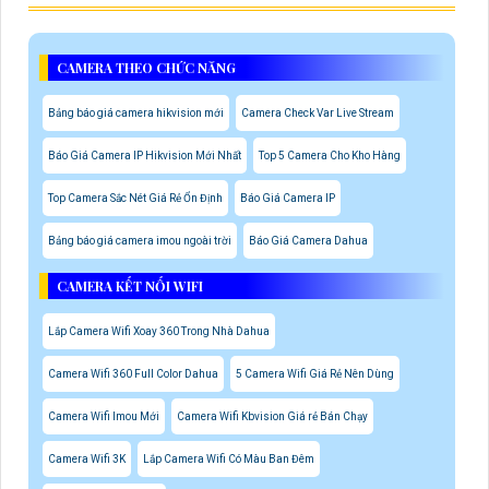
CAMERA THEO CHỨC NĂNG
Bảng báo giá camera hikvision mới
Camera Check Var Live Stream
Báo Giá Camera IP Hikvision Mới Nhất
Top 5 Camera Cho Kho Hàng
Top Camera Sắc Nét Giá Rẻ Ổn Định
Báo Giá Camera IP
Bảng báo giá camera imou ngoài trời
Báo Giá Camera Dahua
CAMERA KẾT NỐI WIFI
Lắp Camera Wifi Xoay 360 Trong Nhà Dahua
Camera Wifi 360 Full Color Dahua
5 Camera Wifi Giá Rẻ Nên Dùng
Camera Wifi Imou Mới
Camera Wifi Kbvision Giá rẻ Bán Chạy
Camera Wifi 3K
Lắp Camera Wifi Có Màu Ban Đêm