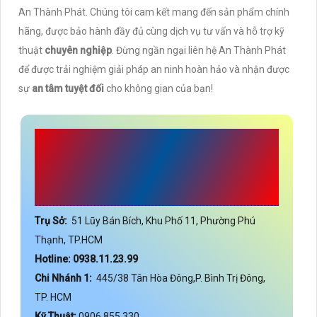
An Thành Phát. Chúng tôi cam kết mang đến sản phẩm chính
hãng, được bảo hành đầy đủ cùng dịch vụ tư vấn và hỗ trợ kỹ
thuật
chuyên nghiệp
. Đừng ngần ngại liên hệ An Thành Phát
để được trải nghiệm giải pháp an ninh hoàn hảo và nhận được
sự
an tâm tuyệt đối
cho không gian của bạn!
CÔNG TY TNHH TM-DV
ĐẦU TƯ AN THÀNH
PHÁT
Trụ Sở:
51 Lũy Bán Bích, Khu Phố 11, Phường Phú
Thạnh, TP.HCM
Hotline: 0938.11.23.99
Chi Nhánh 1:
445/38 Tân Hòa Đông,P. Bình Trị Đông,
TP. HCM
Kỹ Thuật:
0906.855.330