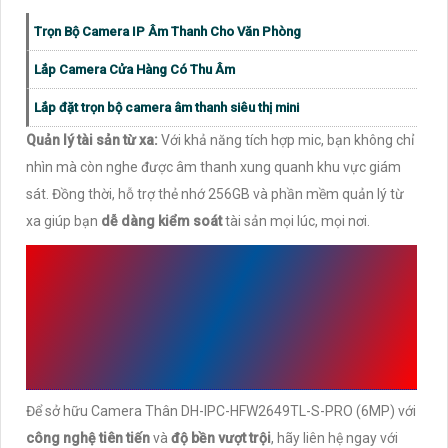
Trọn Bộ Camera IP Âm Thanh Cho Văn Phòng
Lắp Camera Cửa Hàng Có Thu Âm
Lắp đặt trọn bộ camera âm thanh siêu thị mini
Quản lý tài sản từ xa:
Với khả năng tích hợp mic, bạn không chỉ
nhìn mà còn nghe được âm thanh xung quanh khu vực giám
sát. Đồng thời, hỗ trợ thẻ nhớ 256GB và phần mềm quản lý từ
xa giúp bạn
dễ dàng kiểm soát
tài sản mọi lúc, mọi nơi.
MUA NGAY CAMERA THÂN
DH-IPC-HFW2649TL-S-
PRO (6MP) TẠI AN THÀNH
PHÁT
Để sở hữu Camera Thân DH-IPC-HFW2649TL-S-PRO (6MP) với
công nghệ tiên tiến
và
độ bền vượt trội
, hãy liên hệ ngay với