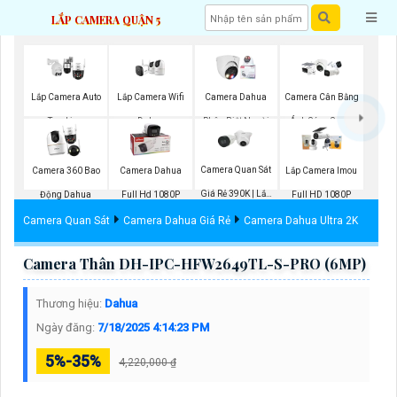
LẮP CAMERA QUẬN 5
Lắp Camera Wifi
Lắp Camera Auto
Camera Dahua
Camera Cân Bằng
Dahua
Tracking
Phân Biệt Người
Ánh Sáng Super
Adapt
Camera Quan Sát
Camera 360 Bao
Camera Dahua
Lắp Camera Imou
Giá Rẻ 390K | Lắp
Động Dahua
Full Hd 1080P
Full HD 1080P
Đặt Tận Nơi
Camera Quan Sát
Camera Dahua Giá Rẻ
Camera Dahua Ultra 2K
Camera Thân DH-IPC-HFW2649TL-S-PRO (6MP)
Thương hiệu:
Dahua
Ngày đăng:
7/18/2025 4:14:23 PM
5%-35%
4,220,000 ₫