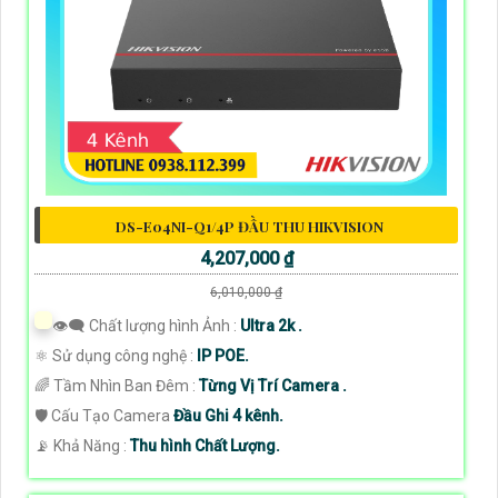
DS-E04NI-Q1/4P ĐẦU THU HIKVISION
4,207,000 ₫
6,010,000 ₫
👁️‍🗨 Chất lượng hình Ảnh :
Ultra 2k .
⚛️ Sử dụng công nghệ :
IP POE.
🌈 Tầm Nhìn Ban Đêm :
Từng Vị Trí Camera .
🛡 Cấu Tạo Camera
Đầu Ghi 4 kênh.
️📡 Khả Năng :
Thu hình Chất Lượng.