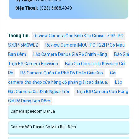
Điện Thoại:
(028) 6688.4949
Thông Tin:
Review Camera Ống Kính Kép Cruiser Z 3K IPC-
S7DP-5M0WEZ
Review Camera IMOU IPC-F22FP Có Màu
Ban Đêm
Lắp Camera Dahua Giá Rẻ Chính Hãng
Báo Giá
Trọn Bộ Camera Hikvision
Báo Giá Camera Ip Kbvision Giá
Rè
Bộ Camera Quán Cà Phê Độ Phân Giải Cao
Gói
camera cho shop cửa hàng độ phân giải cao dahua.
Lắp
Đặt Camera Gia Đình Ngoài Trời
Trọn Bộ Camera Cửa Hàng
Giá Rẻ Dùng Ban Đêm
Camera speedom Dahua
Camera Wifi Dahua Có Màu Ban Đêm