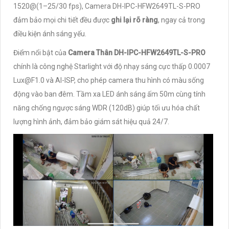
1520@(1–25/30 fps), Camera DH-IPC-HFW2649TL-S-PRO
đảm bảo mọi chi tiết đều được
ghi lại rõ ràng
, ngay cả trong
điều kiện ánh sáng yếu.
Điểm nổi bật của
Camera Thân DH-IPC-HFW2649TL-S-PRO
chính là công nghệ Starlight với độ nhạy sáng cực thấp 0.0007
Lux@F1.0 và AI-ISP, cho phép camera thu hình có màu sống
động vào ban đêm. Tầm xa LED ánh sáng ấm 50m cùng tính
năng chống ngược sáng WDR (120dB) giúp tối ưu hóa chất
lượng hình ảnh, đảm bảo giám sát hiệu quả 24/7.