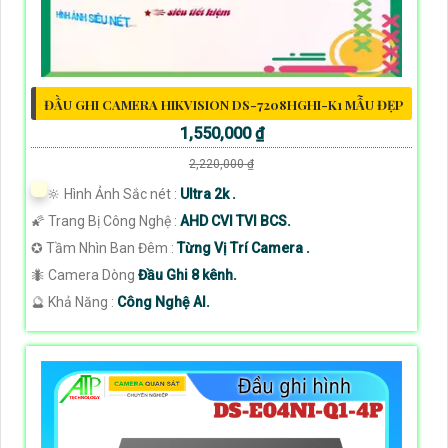
ĐẦU GHI CAMERA HIKVISION DS-7208HGHI-K1 MẪU ĐẸP
1,550,000 ₫
2,220,000 ₫
🔆 Hình Ảnh Sắc nét :
Ultra 2k .
🌠 Trang Bị Công Nghệ :
AHD CVI TVI BCS.
✪ Tầm Nhìn Ban Đêm :
Từng Vị Trí Camera .
🐜 Camera Dòng
Đầu Ghi 8 kênh.
️🔮 Khả Năng :
Công Nghệ AI.