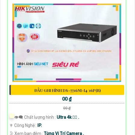
ĐẦU GHI HÌNH DS-7716NI-I4/16P(B)
00 ₫
00 ₫
👁️‍🗨 Chất lượng hình :
Ultra 4k 👍🏾 .
⚜️ Công Nghệ :
IP.
🌛 Xem ban đêm :
Từng Vị Trí Camera .