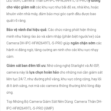
LED 50m, Camera Thân DH-IPC-HFW2649TL-S-PRO
lý tưởng
cho việc giám sát
các khu vực như bãi đỗ xe, nhà kho, hoặc
khuôn viên nhà máy, đảm bảo mọi góc cạnh đều được bao
quát rõ ràng.
Bảo vệ vành đai hiệu quả:
Các chức năng phát hiện thông
minh như hàng rào ảo và xâm nhập (phân biệt người/xe) của
Camera DH-IPC-HFW2649TL-S-PRO giúp
ngăn chặn sớm
các
hành vi đáng ngờ, tăng cường an ninh cho các khu vực nhạy
cảm.
Giám sát ban đêm tối ưu:
Nhờ công nghệ Starlight và AI-ISP,
camera này là
lựa chọn hoàn hảo
cho những nơi cần giám sát
liên tục 24/7, như đường phố vắng, khu vực công cộng, hay lối
đi ít ánh sáng, nơi mà các camera thông thường khó lòng đáp
ứng.
Top Những Bộ Camera Giám Sát Nên Dùng: Camera Thân DH-
IPC-HFW2649TL-S-PRO (6MP)