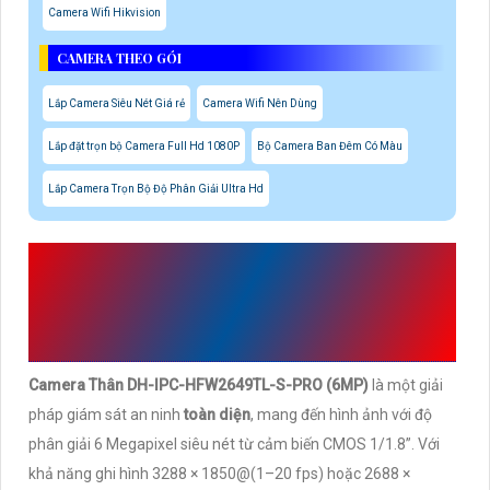
Camera Wifi Hikvision
CAMERA THEO GÓI
Lắp Camera Siêu Nét Giá rẻ
Camera Wifi Nên Dùng
Lắp đặt trọn bộ Camera Full Hd 1080P
Bộ Camera Ban Đêm Có Màu
Lắp Camera Trọn Bộ Độ Phân Giải Ultra Hd
GIỚI THIỆU CAMERA THÂN
DH-IPC-HFW2649TL-S-
PRO (6MP)
Camera Thân DH-IPC-HFW2649TL-S-PRO (6MP)
là một giải
pháp giám sát an ninh
toàn diện
, mang đến hình ảnh với độ
phân giải 6 Megapixel siêu nét từ cảm biến CMOS 1/1.8”. Với
khả năng ghi hình 3288 × 1850@(1–20 fps) hoặc 2688 ×