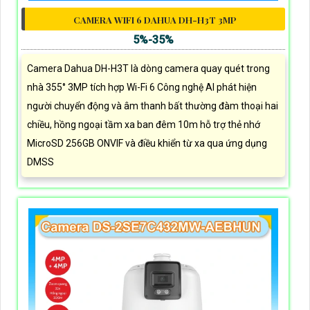
CAMERA WIFI 6 DAHUA DH-H3T 3MP
5%-35%
Camera Dahua DH-H3T là dòng camera quay quét trong
nhà 355° 3MP tích hợp Wi-Fi 6 Công nghệ AI phát hiện
người chuyển động và âm thanh bất thường đàm thoại hai
chiều, hồng ngoại tầm xa ban đêm 10m hỗ trợ thẻ nhớ
MicroSD 256GB ONVIF và điều khiển từ xa qua ứng dụng
DMSS