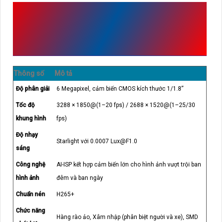
THÔNG SỐ KỸ THUẬT CỦA
CAMERA THÂN DH-IPC-
HFW2649TL-S-PRO (6MP)
Thông số
Mô tả
Độ phân giải
6 Megapixel, cảm biến CMOS kích thước 1/1.8”
Tốc độ
3288 × 1850@(1–20 fps) / 2688 × 1520@(1–25/30
khung hình
fps)
Độ nhạy
Starlight với 0.0007 Lux@F1.0
sáng
Công nghệ
AI-ISP kết hợp cảm biến lớn cho hình ảnh vượt trội ban
hình ảnh
đêm và ban ngày
Chuẩn nén
H265+
Chức năng
Hàng rào ảo, Xâm nhập (phân biệt người và xe), SMD