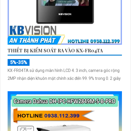
THIẾT BỊ KIỂM SOÁT RA VÀO KX-FR04TA
5%-35%
KX-FR04TA sử dụng màn hình LCD 4. 3 inch, camera góc rộng
2MP nhận diện khuôn mặt chính xác đến 99. 9% trong 0. 2 giây