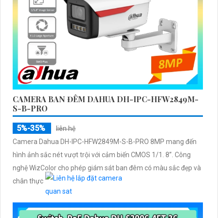
CAMERA BAN ĐÊM DAHUA DH-IPC-HFW2849M-
S-B-PRO
5%-35%
liên hệ
Camera Dahua DH-IPC-HFW2849M-S-B-PRO 8MP mang đến
hình ảnh sắc nét vượt trội với cảm biến CMOS 1/1. 8”. Công
nghệ WizColor cho phép giám sát ban đêm có màu sắc đẹp và
chân thực