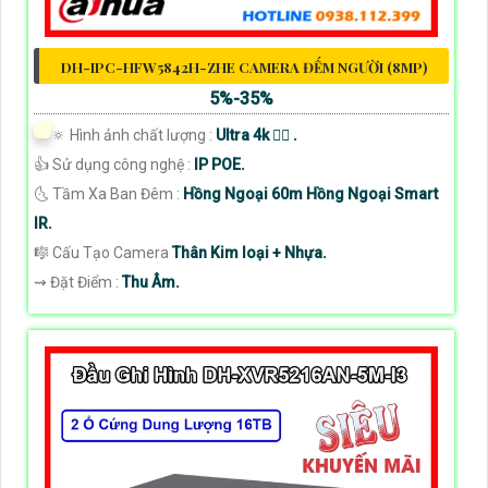
DH-IPC-HFW5842H-ZHE CAMERA ĐẾM NGƯỜI (8MP)
5%-35%
🔅 Hình ảnh chất lượng :
Ultra 4k 👍🏾 .
👍 Sử dụng công nghệ :
IP POE.
🌜 Tầm Xa Ban Đêm :
Hồng Ngoại 60m Hồng Ngoại Smart
IR.
🎼️ Cấu Tạo Camera
Thân Kim loại + Nhựa.
️⇝ Đặt Điểm :
Thu Âm.