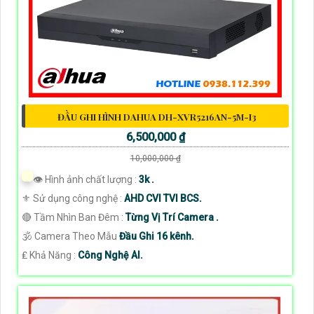
ĐẦU GHI HÌNH DAHUA DH-XVR5216AN-5M-I3
6,500,000 ₫
10,000,000 ₫
👁 Hình ảnh chất lượng :
3k .
⚜️ Sử dụng công nghệ :
AHD CVI TVI BCS.
🔴 Tầm Nhìn Ban Đêm :
Từng Vị Trí Camera .
🕉️ Camera Theo Mẫu
Đầu Ghi 16 kênh.
️₤ Khả Năng :
Công Nghệ AI.