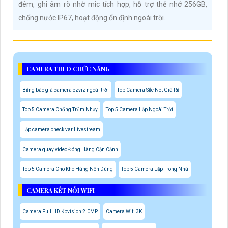
đêm, ghi âm rõ nhờ mic tích hợp, hỗ trợ thẻ nhớ 256GB,
chống nước IP67, hoạt động ổn định ngoài trời.
CAMERA THEO CHỨC NĂNG
Bảng báo giá camera ezviz ngoài trời
Top Camera Sắc Nét Giá Rẻ
Top 5 Camera Chống Trộm Nhạy
Top 5 Camera Lắp Ngoài Trời
Lắp camera check var Livestream
Camera quay video Đóng Hàng Cận Cảnh
Top 5 Camera Cho Kho Hàng Nên Dùng
Top 5 Camera Lắp Trong Nhà
CAMERA KẾT NỐI WIFI
Camera Full HD Kbvision 2.0MP
Camera Wifi 3K