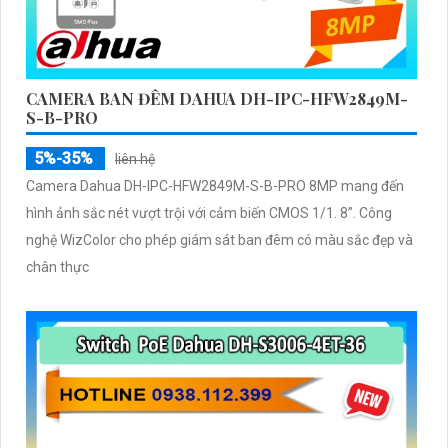
CAMERA BAN ĐÊM DAHUA DH-IPC-HFW2849M-
S-B-PRO
5%-35%
liên hệ
Camera Dahua DH-IPC-HFW2849M-S-B-PRO 8MP mang đến
hình ảnh sắc nét vượt trội với cảm biến CMOS 1/1. 8”. Công
nghệ WizColor cho phép giám sát ban đêm có màu sắc đẹp và
chân thực