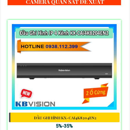
CAMERA QUAN SÁT ĐỀ XUẤT
ĐẦU GHI HÌNH KX-CAI4K8204EN2
5%-35%