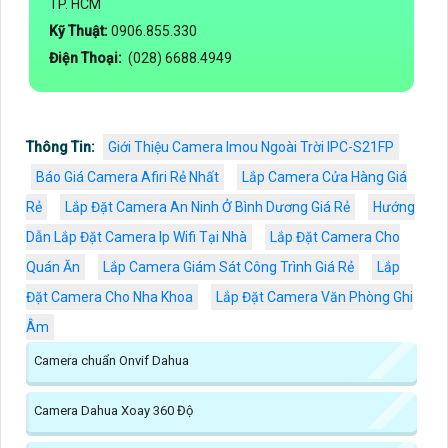
TP. HCM
Kỹ Thuật:
0906.855.330
Điện Thoại:
(028) 6688.4949
Thông Tin:
Giới Thiệu Camera Imou Ngoài Trời IPC-S21FP
Báo Giá Camera Afiri Rẻ Nhất
Lắp Camera Cửa Hàng Giá
Rẻ
Lắp Đặt Camera An Ninh Ở Bình Dương Giá Rẻ
Hướng
Dẫn Lắp Đặt Camera Ip Wifi Tại Nhà
Lắp Đặt Camera Cho
Quán Ăn
Lắp Camera Giám Sát Công Trình Giá Rẻ
Lắp
Đặt Camera Cho Nha Khoa
Lắp Đặt Camera Văn Phòng Ghi
Âm
Camera chuẩn Onvif Dahua
Camera Dahua Xoay 360 Độ