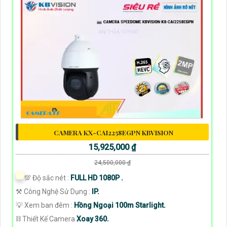
CAMERA KX-CAI2258EGPN KBVISION
15,925,000 ₫
24,500,000 ₫
💯 Độ sắc nét :
FULL HD 1080P .
⚒ Công Nghệ Sử Dụng :
IP.
💡 Xem ban đêm :
Hồng Ngoại 100m Starlight.
⛓ Thiết Kế Camera
Xoay 360.