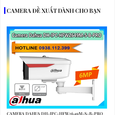
CAMERA ĐỀ XUẤT DÀNH CHO BẠN
CAMERA DAHUA DH-IPC-HFW2649M-S-B-PRO