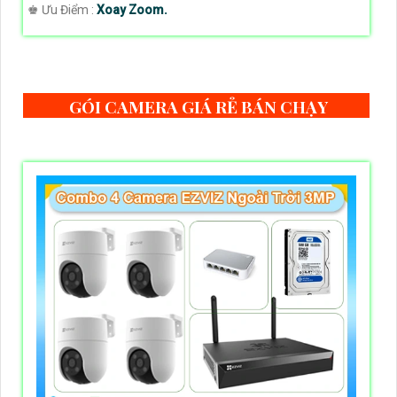
️♚ Ưu Điểm :
Xoay Zoom.
GÓI CAMERA GIÁ RẺ BÁN CHẠY