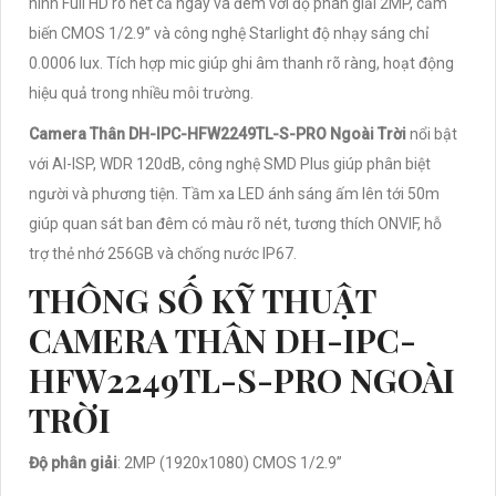
hình Full HD rõ nét cả ngày và đêm với độ phân giải 2MP, cảm
biến CMOS 1/2.9” và công nghệ Starlight độ nhạy sáng chỉ
0.0006 lux. Tích hợp mic giúp ghi âm thanh rõ ràng, hoạt động
hiệu quả trong nhiều môi trường.
Camera Thân DH-IPC-HFW2249TL-S-PRO Ngoài Trời
nổi bật
với AI-ISP, WDR 120dB, công nghệ SMD Plus giúp phân biệt
người và phương tiện. Tầm xa LED ánh sáng ấm lên tới 50m
giúp quan sát ban đêm có màu rõ nét, tương thích ONVIF, hỗ
trợ thẻ nhớ 256GB và chống nước IP67.
THÔNG SỐ KỸ THUẬT
CAMERA THÂN DH-IPC-
HFW2249TL-S-PRO NGOÀI
TRỜI
Độ phân giải
: 2MP (1920x1080) CMOS 1/2.9”