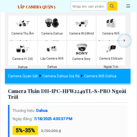
LẮP CAMERA QUẬN 5
Camera Wifi
Camera Thu Âm
Camera Dahua
Camera WizMind
Dahua Trong Nhà
Ngoài Trời Dahua
Xoay 360
Lắp Camera Wifi
Camera Ebitcam
Camera H.265
Camera Sony
Dahua
Ngoài Trời
Dahua
Camera Quan Sát
Camera Dahua Giá Rẻ
Camera Wifi Dahua
Camera Thân DH-IPC-HFW2249TL-S-PRO Ngoài
Trời
Thương hiệu:
Dahua
Ngày đăng:
7/18/2025 4:30:37 PM
5%-35%
3,750,000 ₫