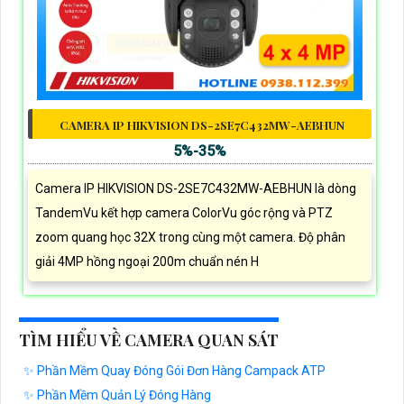
CAMERA IP HIKVISION DS-2SE7C432MW-AEBHUN
5%-35%
Camera IP HIKVISION DS-2SE7C432MW-AEBHUN là dòng
TandemVu kết hợp camera ColorVu góc rộng và PTZ
zoom quang học 32X trong cùng một camera. Độ phân
giải 4MP hồng ngoại 200m chuẩn nén H
TÌM HIỂU VỀ CAMERA QUAN SÁT
✨ Phần Mềm Quay Đóng Gói Đơn Hàng Campack ATP
✨ Phần Mềm Quản Lý Đóng Hàng