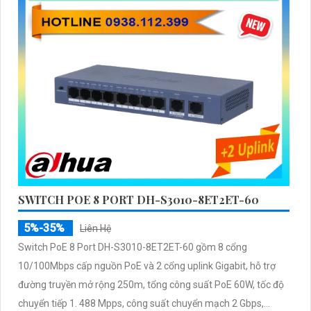
SWITCH POE 8 PORT DH-S3010-8ET2ET-60
5%-35%
Liên Hệ
Switch PoE 8 Port DH-S3010-8ET2ET-60 gồm 8 cổng
10/100Mbps cấp nguồn PoE và 2 cổng uplink Gigabit, hỗ trợ
đường truyền mở rộng 250m, tổng công suất PoE 60W, tốc độ
chuyển tiếp 1. 488 Mpps, công suất chuyển mạch 2 Gbps,