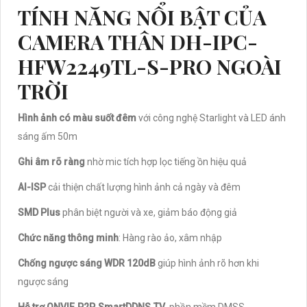
TÍNH NĂNG NỔI BẬT CỦA
CAMERA THÂN DH-IPC-
HFW2249TL-S-PRO NGOÀI
TRỜI
Hình ảnh có màu suốt đêm
với công nghệ Starlight và LED ánh
sáng ấm 50m
Ghi âm rõ ràng
nhờ mic tích hợp lọc tiếng ồn hiệu quả
AI-ISP
cải thiện chất lượng hình ảnh cả ngày và đêm
SMD Plus
phân biệt người và xe, giảm báo động giả
Chức năng thông minh
: Hàng rào ảo, xâm nhập
Chống ngược sáng WDR 120dB
giúp hình ảnh rõ hơn khi
ngược sáng
Hỗ trợ ONVIF, P2P, SmartDDNS.TV
, phần mềm DMSS,