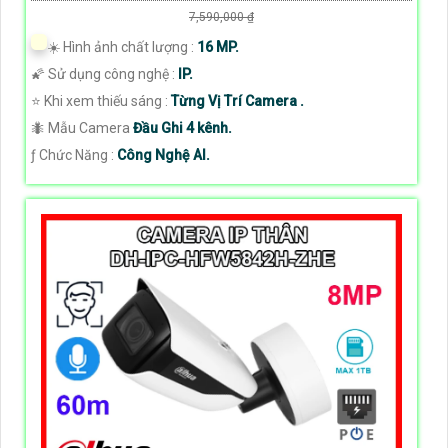
7,590,000 ₫
☀️ Hình ảnh chất lượng :
16 MP.
🌠 Sử dụng công nghệ :
IP.
⭐ Khi xem thiếu sáng :
Từng Vị Trí Camera .
🐜 Mẫu Camera
Đầu Ghi 4 kênh.
️ƒ Chức Năng :
Công Nghệ AI.