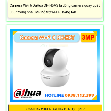
Camera WiFi 6 DaHua DH-H5AS là dòng camera quay quét
355° trong nhà 5MP hỗ trợ Wi-Fi 6 băng tần
CAMERA WIFI 6 DAHUA DH-H3T 3MP