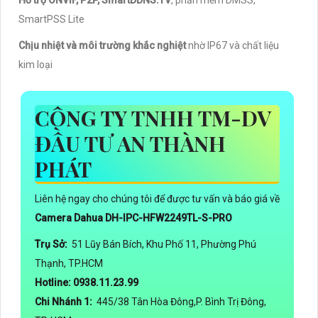
SmartPSS Lite
Chịu nhiệt và môi trường khắc nghiệt
nhờ IP67 và chất liệu
kim loại
CÔNG TY TNHH TM-DV
ĐẦU TƯ AN THÀNH
PHÁT
Liên hệ ngay cho chúng tôi để được tư vấn và báo giá về
Camera Dahua DH-IPC-HFW2249TL-S-PRO
Trụ Sở:
51 Lũy Bán Bích, Khu Phố 11, Phường Phú
Thạnh, TP.HCM
Hotline: 0938.11.23.99
Chi Nhánh 1:
445/38 Tân Hòa Đông,P. Bình Trị Đông,