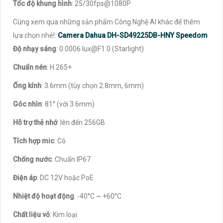
Tốc độ khung hình
: 25/30fps@1080P
Cùng xem qua những sản phẩm Công Nghệ AI khác để thêm
lựa chọn nhé!:
Camera Dahua DH-SD49225DB-HNY Speedom
Độ nhạy sáng
: 0.0006 lux@F1.0 (Starlight)
Chuẩn nén
: H.265+
Ống kính
: 3.6mm (tùy chọn 2.8mm, 6mm)
Góc nhìn
: 81° (với 3.6mm)
Hỗ trợ thẻ nhớ
: lên đến 256GB
Tích hợp mic
: Có
Chống nước
: Chuẩn IP67
Điện áp
: DC 12V hoặc PoE
Nhiệt độ hoạt động
: -40°C ~ +60°C
Chất liệu vỏ
: Kim loại