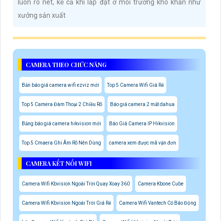
luôn rõ nét, kể cả khi lắp đặt ở môi trường khó khăn như
xưởng sản xuất
CAMERA THEO CHỨC NĂNG
Bản báo giá camera wifi ezviz mới
Top 5 Camera Wifi Giá Rẻ
Top 5 Camera Đàm Thoại 2 Chiều Rõ
Báo giá camera 2 mắt dahua
Bảng báo giá camera hikvision mới
Báo Giá Camera IP Hikvision
Top 5 Cmaera Ghi Âm Rõ Nên Dùng
camera xem được mã vận đơn
CAMERA KẾT NỐI WIFI
Camera Wifi Kbvision Ngoài Trời Quay Xoay 360
Camera Kbone Cube
Camera Wifi Kbvision Ngoài Trời Giá Rẻ
Camera Wifi Vantech Có Báo Động