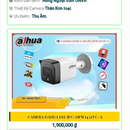
🌚 Xem ban đêm :
Hồng Ngoại 30m ONVIF.
🕸️ Thiết Kế Camera
Thân Kim loại.
️💎 Ưu Điểm :
Thu Âm.
CAMERA DAHUA DH-IPC-HFW1431TC-A
1,900,000 ₫