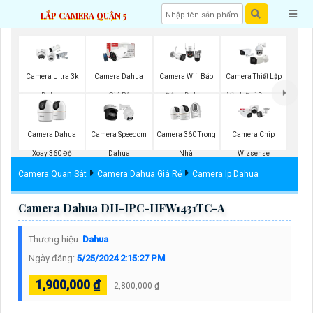
LẮP CAMERA QUẬN 5
Camera Ultra 3k
Camera Dahua
Camera Wifi Báo
Camera Thiết Lập
Dahua
Giá Rẻ
Động Dahua
Vành Đai Dahua
Camera Dahua
Camera Speedom
Camera 360 Trong
Camera Chip
Xoay 360 Độ
Dahua
Nhà
Wizsense
Camera Quan Sát
Camera Dahua Giá Rẻ
Camera Ip Dahua
Camera Dahua DH-IPC-HFW1431TC-A
Thương hiệu:
Dahua
Ngày đăng:
5/25/2024 2:15:27 PM
1,900,000 ₫
2,800,000 ₫