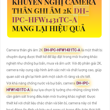
KHUYẾN NGHỊ CAMERA
THÂN GHI ÂM 2K
DH-
IPC-HFW1431TC-A
MANG LẠI HIỆU QUẢ
Camera thân ghi âm 2K
DH-IPC-HFW1431TC-A
là một thiết bị
chuyên dụng được thiết kế để lắp đặt trong môi trường khắc
nghiệt như chống bụi bẩn, mưa và ẩm ướt. Với độ phân giải 2K,
camera này cung cấp hình ảnh sắc nét và chất lượng cao, giúp
quan sát và ghi lại hình ảnh một cách rõ ràng và chi tiết.
Với khả năng chống nước và bụi bẩn, camera
DH-IPC-
HFW1431TC-A
là sự lựa chọn lý tưởng cho những công trình
cần giám sát trong điều kiện môi trường khắc nghiệt. Được
thiết kế với chất liệu chắc chắn và bền bỉ, camera này có thể
hoạt động ổn định và hiệu quả ngay cả trong điều kiện thời tiết