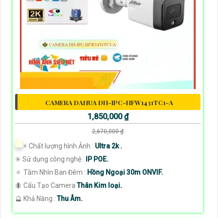
CAMERA DAHUA DH-IPC-HFW1431TC1-A
1,850,000 ₫
2,670,000 ₫
️⚡ Chất lượng hình Ảnh :
Ultra 2k .
✳️ Sử dụng công nghệ :
IP POE.
🔅 Tầm Nhìn Ban Đêm :
Hồng Ngoại 30m ONVIF.
🐜 Cấu Tạo Camera
Thân Kim loại.
️🔮 Khả Năng :
Thu Âm.