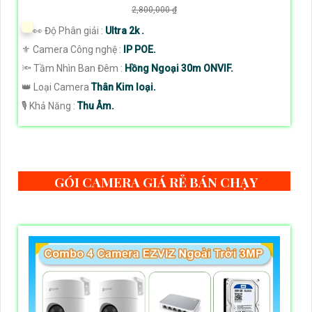
2,800,000 ₫
️👀 Độ Phân giải :
Ultra 2k .
⚜️ Camera Công nghệ :
IP POE.
🔦 Tầm Nhìn Ban Đêm :
Hồng Ngoại 30m ONVIF.
👑 Loại Camera
Thân Kim loại.
️🎙 Khả Năng :
Thu Âm.
GÓI CAMERA GIÁ RẺ BÁN CHẠY