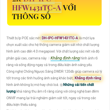
HFW1431TC-A
VỚI
THÔNG SỐ
Thiết bị Ip POE sắc nét
DH-IPC-HFW1431TC-A
là một lựa
chọn xuất sắc cho hệ thống camera giám sát nhờ chất lượng
hình ảnh cao đến 4.0 megapixel. Với chất lượng sắc nét và độ
Khẳng định rằng
phân giải cao, camera này ♢
hình ảnh rõ
ràng và sống động ngay cả trong điều kiện ánh sáng yếu.
Công nghệ Chống Ngược Sáng DWDR 120db giúp camera xử lý
tốt trong các tình huống ánh sáng khác biệt,
Khẳng định rằng
hình ảnh không bị mờ hay chói loá. ㊙️
Những cải tiến chất
lượng
khả năng thu âm rõ ràng cùng với công nghệ ban đêm
ONVIF mang lại trải nghiệm giám sát tốt, ngay cả trong các
điều kiện thiếu sáng.