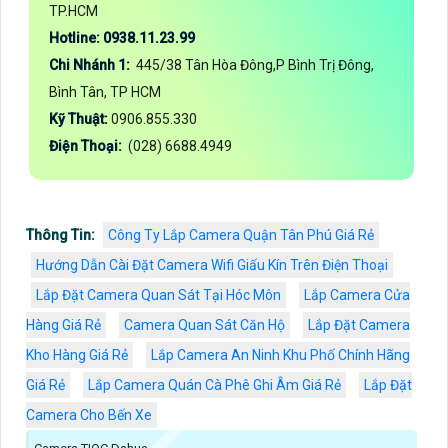
TP.HCM
Hotline: 0938.11.23.99
Chi Nhánh 1:
445/38 Tân Hòa Đông,P Bình Trị Đông,
Bình Tân, TP HCM
Kỹ Thuật:
0906.855.330
Điện Thoại:
(028) 6688.4949
Thông Tin:
Công Ty Lắp Camera Quận Tân Phú Giá Rẻ
Hướng Dẫn Cài Đặt Camera Wifi Giấu Kín Trên Điện Thoại
Lắp Đặt Camera Quan Sát Tại Hóc Môn
Lắp Camera Cửa
Hàng Giá Rẻ
Camera Quan Sát Căn Hộ
Lắp Đặt Camera
Kho Hàng Giá Rẻ
Lắp Camera An Ninh Khu Phố Chính Hãng
Giá Rẻ
Lắp Camera Quán Cà Phê Ghi Âm Giá Rẻ
Lắp Đặt
Camera Cho Bến Xe