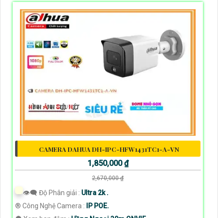
CAMERA DAHUA DH-IPC-HFW1431TC1-A-VN
1,850,000 ₫
2,670,000 ₫
👁️‍🗨 Độ Phân giải :
Ultra 2k .
®️ Công Nghệ Camera :
IP POE.