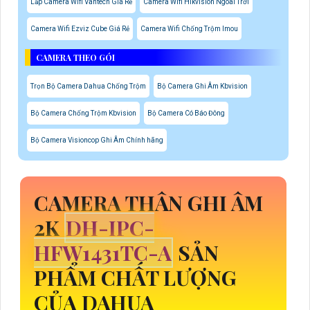
Lắp Camera Wifi Vantech Giá Rẻ
Camera Wifi Hikvision Ngoài Trời
Camera Wifi Ezviz Cube Giá Rẻ
Camera Wifi Chống Trộm Imou
CAMERA THEO GÓI
Trọn Bộ Camera Dahua Chống Trộm
Bộ Camera Ghi Âm Kbvision
Bộ Camera Chống Trộm Kbvision
Bộ Camera Có Báo Đông
Bộ Camera Visioncop Ghi Âm Chính hãng
CAMERA THÂN GHI ÂM
2K
DH-IPC-
HFW1431TC-A
SẢN
PHẨM CHẤT LƯỢNG
CỦA DAHUA