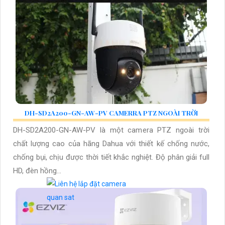
DH-SD2A200-GN-AW-PV CAMERRA PTZ NGOÀI TRỜI
DH-SD2A200-GN-AW-PV là một camera PTZ ngoài trời
chất lượng cao của hãng Dahua với thiết kế chống nước,
chống bụi, chịu được thời tiết khắc nghiệt. Độ phân giải full
HD, đèn hồng...