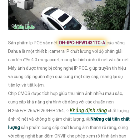
Sản phẩm Ip POE sắc nét
DH-IPC-HFW1431TC-A
của hãng
Dahua là một thiết bị camera IP chất lượng với độ phân giải
cao lên đến 4.0 megapixel, mang lại hình ảnh rõ nét và sắc nét.
Máy ảnh được trang bị công nghệ IP POE, giúp truyền tín hiệu
và cung cấp nguồn điện qua cùng một dây cáp, mang lại sự
tiện lợi và tiết kiệm.
Chip CMOS được tích hợp giúp thu hình ảnh nhiều màu sắc,
cung cấp khả năng ghi hình dễ dàng với các chuẩn nén
Khẳng định rằng
H.265+/H.265/H.264+/H.264, ♢
chất lượng
ảnh rõ nét và không bị giảm chất lượng. ㊙️
Những cải tiến chất
lượng
sản phẩm cung cấp chất lượng âm thanh rõ ràng, cùng
với công nghệ ban đêm ONVIF cho phép xem rõ hình ảnh ban