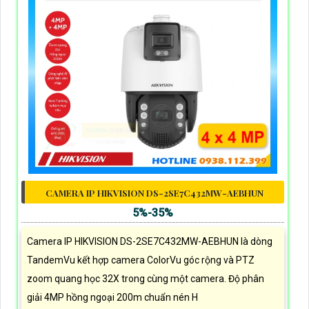
CAMERA IP HIKVISION DS-2SE7C432MW-AEBHUN
5%-35%
Camera IP HIKVISION DS-2SE7C432MW-AEBHUN là dòng
TandemVu kết hợp camera ColorVu góc rộng và PTZ
zoom quang học 32X trong cùng một camera. Độ phân
giải 4MP hồng ngoại 200m chuẩn nén H