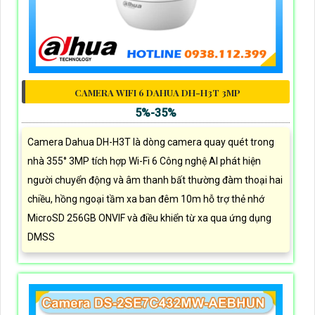
CAMERA WIFI 6 DAHUA DH-H3T 3MP
5%-35%
Camera Dahua DH-H3T là dòng camera quay quét trong
nhà 355° 3MP tích hợp Wi-Fi 6 Công nghệ AI phát hiện
người chuyển động và âm thanh bất thường đàm thoại hai
chiều, hồng ngoại tầm xa ban đêm 10m hỗ trợ thẻ nhớ
MicroSD 256GB ONVIF và điều khiển từ xa qua ứng dụng
DMSS