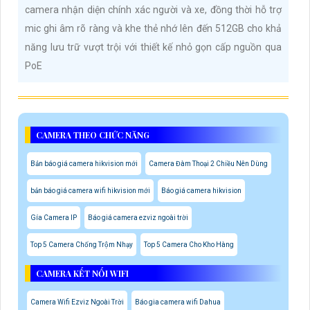
camera nhận diện chính xác người và xe, đồng thời hỗ trợ
mic ghi âm rõ ràng và khe thẻ nhớ lên đến 512GB cho khả
năng lưu trữ vượt trội với thiết kế nhỏ gọn cấp nguồn qua
PoE
CAMERA THEO CHỨC NĂNG
Bản báo giá camera hikvision mới
Camera Đàm Thoại 2 Chiều Nên Dùng
bản báo giá camera wifi hikvision mới
Báo giá camera hikvision
Gía Camera IP
Báo giá camera ezviz ngoài trời
Top 5 Camera Chống Trộm Nhạy
Top 5 Camera Cho Kho Hàng
CAMERA KẾT NỐI WIFI
Camera Wifi Ezviz Ngoài Trời
Báo gia camera wifi Dahua