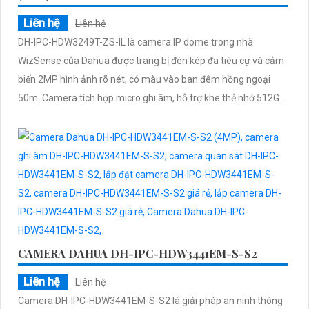
Liên hệ
Liên hệ
DH-IPC-HDW3249T-ZS-IL là camera IP dome trong nhà
WizSense của Dahua được trang bị đèn kép đa tiêu cự và cảm
biến 2MP hình ảnh rõ nét, có màu vào ban đêm hồng ngoại
50m. Camera tích hợp micro ghi âm, hỗ trợ khe thẻ nhớ 512GB,
cấp nguồn qua POE và dễ dàng lắp đặt
CAMERA DAHUA DH-IPC-HDW3441EM-S-S2
Liên hệ
Liên hệ
Camera DH-IPC-HDW3441EM-S-S2 là giải pháp an ninh thông