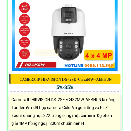
CAMERA IP HIKVISION DS-2SE7C432MW-AEBHUN
5%-35%
Camera IP HIKVISION DS-2SE7C432MW-AEBHUN là dòng
TandemVu kết hợp camera ColorVu góc rộng và PTZ
zoom quang học 32X trong cùng một camera. Độ phân
giải 4MP hồng ngoại 200m chuẩn nén H