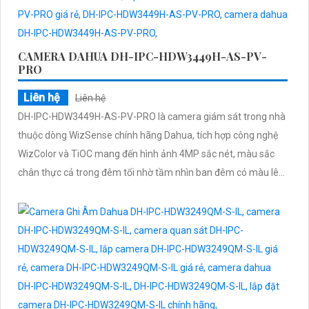
CAMERA DAHUA DH-IPC-HDW3449H-AS-PV-
PRO
Liên hệ
Liên hệ
DH-IPC-HDW3449H-AS-PV-PRO là camera giám sát trong nhà
thuộc dòng WizSense chính hãng Dahua, tích hợp công nghệ
WizColor và TiOC mang đến hình ảnh 4MP sắc nét, màu sắc
chân thực cả trong đêm tối nhờ tầm nhìn ban đêm có màu lên
đến 30m. Với khả năng nhận diện chính xác người và phương
tiện bằng AI, đàm thoại hai chiều rõ ràng, hỗ trợ thẻ nhớ 512GB
và cấp nguồn qua PoE giá rẻ