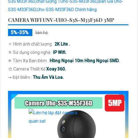
CAMERA WIFI UNV-UHO-S3S-M33F36D 3MP
5%-35%
liên hệ
🔅 Hình ảnh chất lượng :
2K Lite .
⚜️ Sử dụng công nghệ :
IP Wifi.
❈ Tầm Xa Ban Đêm :
Hồng Ngoại 10m Hồng Ngoại SMD.
🎨 Camera Thiết Kế
Xoay 360.
️⇝ Đặt Điểm :
Thu Âm Và Loa.