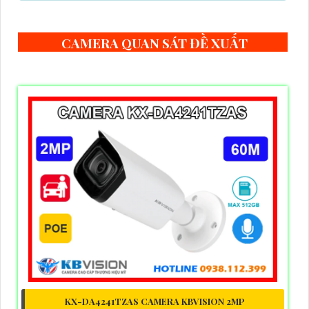
CAMERA QUAN SÁT ĐỀ XUẤT
KX-DA4241TZAS CAMERA KBVISION 2MP