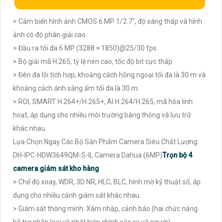
> Cảm biến hình ảnh CMOS 6 MP 1/2.7", độ sáng thấp và hình
ảnh có độ phân giải cao.
> Đầu ra tối đa 6 MP (3288 × 1850)@25/30 fps.
> Bộ giải mã H.265, tỷ lệ nén cao, tốc độ bit cực thấp.
> Đèn đa lõi tích hợp, khoảng cách hồng ngoại tối đa là 30 m và
khoảng cách ánh sáng ấm tối đa là 30 m.
> ROI, SMART H.264+/H.265+, AI H.264/H.265, mã hóa linh
hoạt, áp dụng cho nhiều môi trường băng thông và lưu trữ
khác nhau.
Lựa Chọn Ngay Các Bộ Sản Phẩm Camera Siêu Chất Lượng:
DH-IPC-HDW3649QM-S-IL Camera Dahua (6MP)
Trọn bộ 4
camera giám sát kho hàng
> Chế độ xoay, WDR, 3D NR, HLC, BLC, hình mờ kỹ thuật số, áp
dụng cho nhiều cảnh giám sát khác nhau.
> Giám sát thông minh: Xâm nhập, cảnh báo (hai chức năng