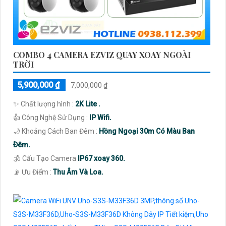
COMBO 4 CAMERA EZVIZ QUAY XOAY NGOÀI
TRỜI
5,900,000 ₫
7,000,000 ₫
✨ Chất lượng hình :
2K Lite .
👍 Công Nghệ Sử Dụng :
IP Wifi.
🌙 Khoảng Cách Ban Đêm :
Hồng Ngoại 30m Có Màu Ban
Ðêm.
🕉️ Cấu Tạo Camera
IP67 xoay 360.
️📡 Ưu Điểm :
Thu Âm Và Loa.