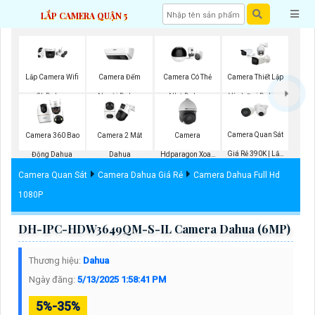
LẮP CAMERA QUẬN 5
Camera Đếm
Lắp Camera Wifi
Camera Có Thẻ
Camera Thiết Lập
Người Dahua
2k Dahua
Nhớ Dahua
Vành Đai Dahua
Camera Quan Sát
Camera 360 Bao
Camera 2 Mắt
Camera
Giá Rẻ 390K | Lắp
Động Dahua
Dahua
Hdparagon Xoay
Đặt Tận Nơi
360 Độ
Camera Quan Sát
Camera Dahua Giá Rẻ
Camera Dahua Full Hd
1080P
DH-IPC-HDW3649QM-S-IL Camera Dahua (6MP)
Thương hiệu:
Dahua
Ngày đăng:
5/13/2025 1:58:41 PM
5%-35%