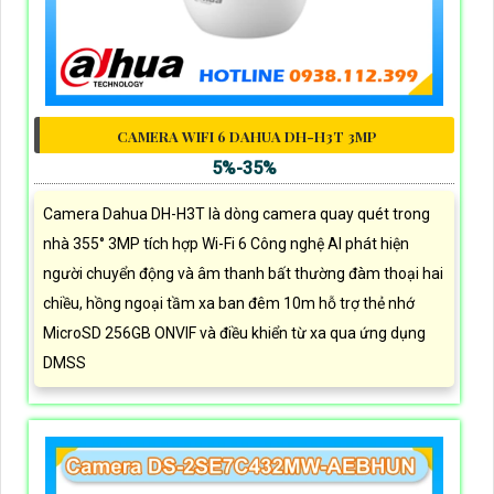
CAMERA WIFI 6 DAHUA DH-H3T 3MP
5%-35%
Camera Dahua DH-H3T là dòng camera quay quét trong
nhà 355° 3MP tích hợp Wi-Fi 6 Công nghệ AI phát hiện
người chuyển động và âm thanh bất thường đàm thoại hai
chiều, hồng ngoại tầm xa ban đêm 10m hỗ trợ thẻ nhớ
MicroSD 256GB ONVIF và điều khiển từ xa qua ứng dụng
DMSS