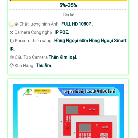
5%-35%
liên hệ
☀️ Chất lượng hình Ảnh :
FULL HD 1080P .
⚒ Camera Công nghệ :
IP POE.
🌔 Khi xem thiếu sáng :
Hồng Ngoại 60m Hồng Ngoại Smart
IR.
🕸️ Cấu Tạo Camera
Thân Kim loại.
️💮 Khả Năng :
Thu Âm.