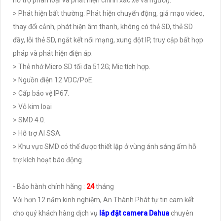
hỗ trợ phân loại và phát hiện chính xác xe và người).
> Phát hiện bất thường: Phát hiện chuyển động, giả mạo video,
thay đổi cảnh, phát hiện âm thanh, không có thẻ SD, thẻ SD
đầy, lỗi thẻ SD, ngắt kết nối mạng, xung đột IP, truy cập bất hợp
pháp và phát hiện điện áp.
> Thẻ nhớ Micro SD tối đa 512G; Mic tích hợp.
> Nguồn điện 12 VDC/PoE.
> Cấp bảo vệ IP67.
> Vỏ kim loại
> SMD 4.0.
> Hỗ trợ AI SSA.
> Khu vực SMD có thể được thiết lập ở vùng ánh sáng ấm hỗ
trợ kích hoạt báo động.
- Bảo hành chính hãng :
24
tháng
Với hơn 12 năm kinh nghiệm, An Thành Phát tự tin cam kết
cho quý khách hàng dịch vụ
lắp đặt camera Dahua
chuyên