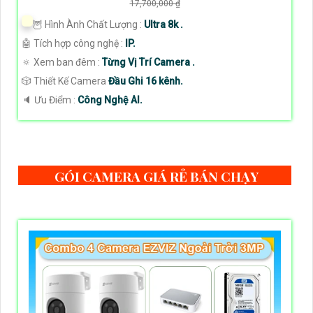
17,700,000 ₫
🦉 Hình Ành Chất Lượng :
Ultra 8k .
🤖️ Tích hợp công nghệ :
IP.
🔅 Xem ban đêm :
Từng Vị Trí Camera .
🎲 Thiết Kế Camera
Đầu Ghi 16 kênh.
️🔈 Ưu Điểm :
Công Nghệ AI.
GÓI CAMERA GIÁ RẺ BÁN CHẠY