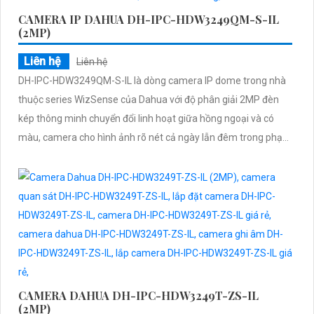
CAMERA IP DAHUA DH-IPC-HDW3249QM-S-IL
(2MP)
Liên hệ
Liên hệ
DH-IPC-HDW3249QM-S-IL là dòng camera IP dome trong nhà
thuộc series WizSense của Dahua với độ phân giải 2MP đèn
kép thông minh chuyển đổi linh hoạt giữa hồng ngoại và có
màu, camera cho hình ảnh rõ nét cả ngày lẫn đêm trong phạm
vi lên đến 50m. Tích hợp mic ghi âm hỗ trợ khe thẻ nhớ 512GB,
phát hiện chính xác người và xe cùng công nghệ POE tiện lợi
đây là giải pháp an ninh tối ưu
CAMERA DAHUA DH-IPC-HDW3249T-ZS-IL
(2MP)