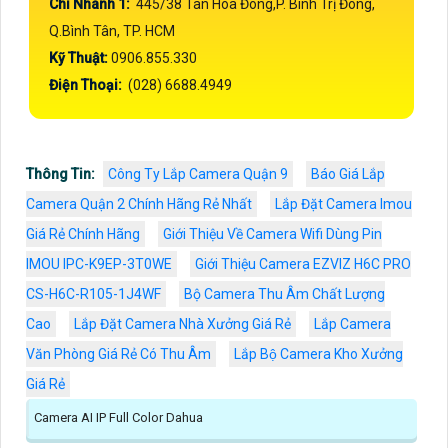
Chi Nhánh 1:
445/38 Tân Hòa Đông,P. Bình Trị Đông,
Q.Bình Tân, TP. HCM
Kỹ Thuật:
0906.855.330
Điện Thoại:
(028) 6688.4949
Thông Tin:
Công Ty Lắp Camera Quận 9
Báo Giá Lắp
Camera Quận 2 Chính Hãng Rẻ Nhất
Lắp Đặt Camera Imou
Giá Rẻ Chính Hãng
Giới Thiệu Về Camera Wifi Dùng Pin
IMOU IPC-K9EP-3T0WE
Giới Thiệu Camera EZVIZ H6C PRO
CS-H6C-R105-1J4WF
Bộ Camera Thu Âm Chất Lượng
Cao
Lắp Đặt Camera Nhà Xưởng Giá Rẻ
Lắp Camera
Văn Phòng Giá Rẻ Có Thu Âm
Lắp Bộ Camera Kho Xưởng
Giá Rẻ
Camera AI IP Full Color Dahua