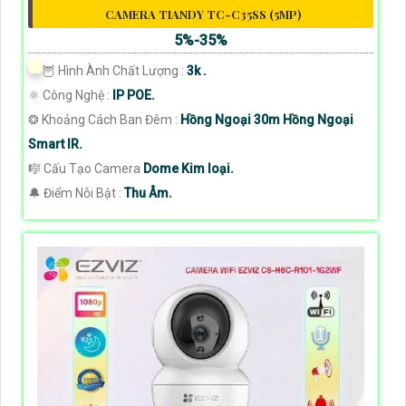
CAMERA TIANDY TC-C35SS (5MP)
5%-35%
🦉 Hình Ành Chất Lượng :
3k .
⚛️ Công Nghệ :
IP POE.
❂ Khoảng Cách Ban Đêm :
Hồng Ngoại 30m Hồng Ngoại
Smart IR.
🎼️ Cấu Tạo Camera
Dome Kim loại.
️🔔 Điểm Nỗi Bật :
Thu Âm.