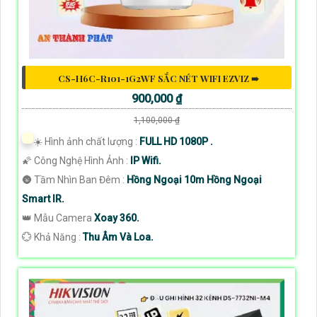
CS-H6C-R101-1G2WF SẮC NÉT WIFI EZVIZ ➠
900,000 ₫
1,100,000 ₫
☀️ Hình ảnh chất lượng :
FULL HD 1080P .
🌠 Công Nghệ Hình Ảnh :
IP Wifi.
🌚 Tầm Nhìn Ban Đêm :
Hồng Ngoại 10m Hồng Ngoại
Smart IR.
👑 Mẫu Camera
Xoay 360.
️💮 Khả Năng :
Thu Âm Và Loa.