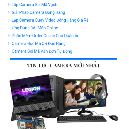
✨ Lắp Camera Soi Mã Vạch
✨ Giải Pháp Camera Đóng Hàng
✨ Lắp Camera Quay Video Đóng Hàng Giá Rẻ
✨ Ứng Dụng Đặt Món Online
✨ Phần Mềm Order Online Cho Quán Ăn
✨ Camera Đọc Mã QR Đơn Hàng
✨ Camera Soi Mã Vận Đơn Tự Động
TIN TỨC CAMERA MỚI NHẤT