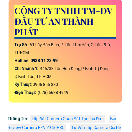
CÔNG TY TNHH TM-DV
ĐẦU TƯ AN THÀNH
PHÁT
Trụ Sở:
51 Lũy Bán Bích, P. Tân Thới Hòa, Q.Tân Phú,
TP.HCM
Hotline: 0938.11.23.99
Chi Nhánh 1:
445/38 Tân Hòa Đông,P. Bình Trị Đông,
Q.Bình Tân, TP. HCM
Kỹ Thuật:
0906.855.330
Điện Thoại:
(028) 6688.4949
Thông Tin:
Lắp Đặt Camera Quan Sát Tại Thủ Đức
Bài
Review Camera EZVIZ CS-H8C
Tư Vấn Lắp Camera Giá Rẻ