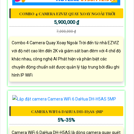
COMBO 4 CAMERA EZVIZ QUAY XOAY NGOÀI TRỜI
5,900,000 ₫
7,000,000 ₫
Combo 4 Camera Quay Xoay Ngoài Trời đến từ nhà EZVIZ
với độ nét cao lên đến 2K và giám sát ban đêm với 4 chế độ
khác nhau, công nghệ AI Phát hiện và phân biệt các
chuyển động chuẩn sát được quản lý tập trung bởi đầu ghi
hình IP WiFi
CAMERA WIFI 6 DAHUA DH-H5AS 5MP
5%-35%
Camera WiFi 6 DaHua DH-H5AS là dòng camera quay quét