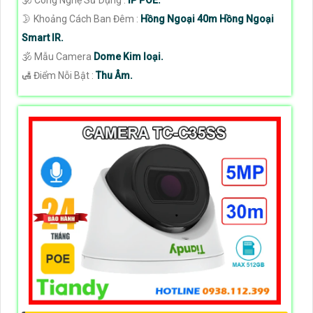
🕉️ Công Nghệ Sử Dụng :
IP POE.
🌛 Khoảng Cách Ban Đêm :
Hồng Ngoại 40m Hồng Ngoại
Smart IR.
🕉️ Mẫu Camera
Dome Kim loại.
️🛃 Điểm Nỗi Bật :
Thu Âm.