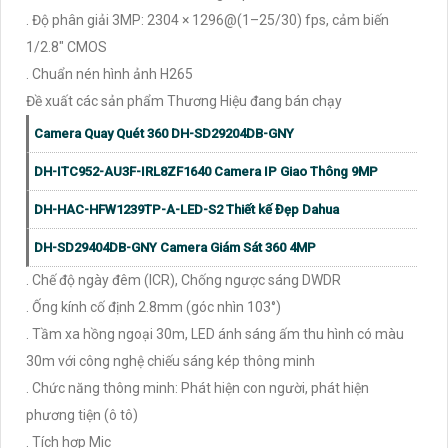
. Độ phân giải 3MP: 2304 × 1296@(1–25/30) fps, cảm biến
1/2.8″ CMOS
. Chuẩn nén hình ảnh H265
Đề xuất các sản phẩm Thương Hiệu đang bán chạy
Camera Quay Quét 360 DH-SD29204DB-GNY
DH-ITC952-AU3F-IRL8ZF1640 Camera IP Giao Thông 9MP
DH-HAC-HFW1239TP-A-LED-S2 Thiết kế Đẹp Dahua
DH-SD29404DB-GNY Camera Giám Sát 360 4MP
. Chế độ ngày đêm (ICR), Chống ngược sáng DWDR
. Ống kính cố định 2.8mm (góc nhìn 103°)
. Tầm xa hồng ngoại 30m, LED ánh sáng ấm thu hình có màu
30m với công nghệ chiếu sáng kép thông minh
. Chức năng thông minh: Phát hiện con người, phát hiện
phương tiện (ô tô)
. Tích hợp Mic