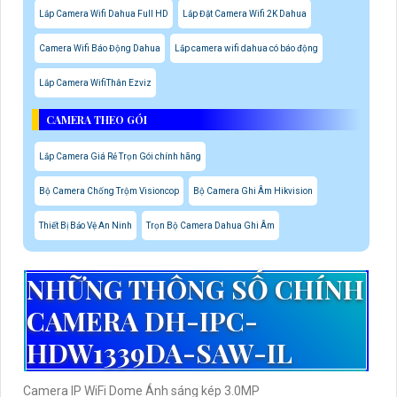
Lắp Camera Wifi Dahua Full HD
Lắp Đặt Camera Wifi 2K Dahua
Camera Wifi Báo Động Dahua
Lắp camera wifi dahua có báo động
Lắp Camera WifiThân Ezviz
CAMERA THEO GÓI
Lắp Camera Giá Rẻ Trọn Gói chính hãng
Bộ Camera Chống Trộm Visioncop
Bộ Camera Ghi Âm Hikvision
Thiết Bị Bảo Vệ An Ninh
Trọn Bộ Camera Dahua Ghi Âm
NHỮNG THÔNG SỐ CHÍNH
CAMERA DH-IPC-
HDW1339DA-SAW-IL
Camera IP WiFi Dome Ánh sáng kép 3.0MP