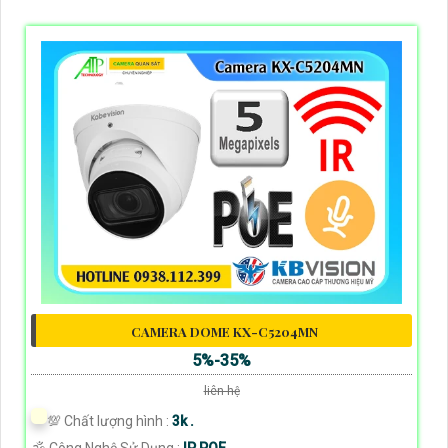
CAMERA DOME KX-C5204MN
5%-35%
liên hệ
💯 Chất lượng hình :
3k .