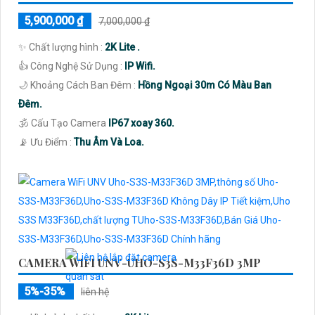
5,900,000 ₫
7,000,000 ₫
✨ Chất lượng hình :
2K Lite .
👍 Công Nghệ Sử Dụng :
IP Wifi.
🌙 Khoảng Cách Ban Đêm :
Hồng Ngoại 30m Có Màu Ban
Ðêm.
🕉️ Cấu Tạo Camera
IP67 xoay 360.
️📡 Ưu Điểm :
Thu Âm Và Loa.
CAMERA WIFI UNV-UHO-S3S-M33F36D 3MP
5%-35%
liên hệ