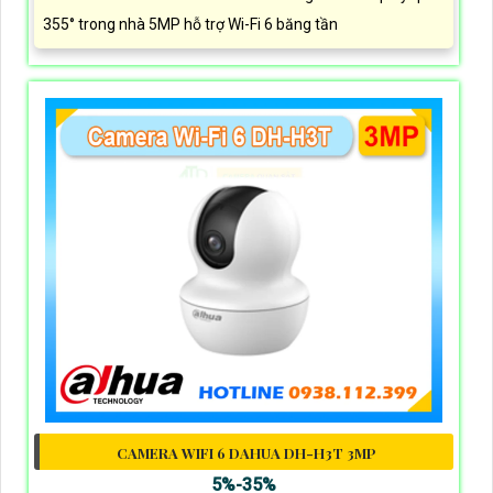
355° trong nhà 5MP hỗ trợ Wi-Fi 6 băng tần
CAMERA WIFI 6 DAHUA DH-H3T 3MP
5%-35%