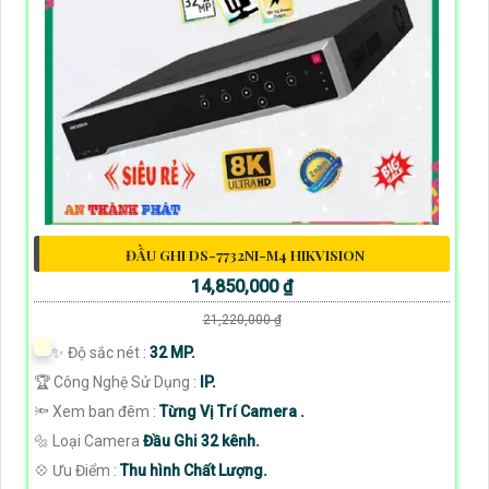
ĐẦU GHI DS-7732NI-M4 HIKVISION
14,850,000 ₫
21,220,000 ₫
✨ Độ sắc nét :
32 MP.
🏆 Công Nghệ Sử Dụng :
IP.
🔦 Xem ban đêm :
Từng Vị Trí Camera .
🔩 Loại Camera
Đầu Ghi 32 kênh.
️💠 Ưu Điểm :
Thu hình Chất Lượng.