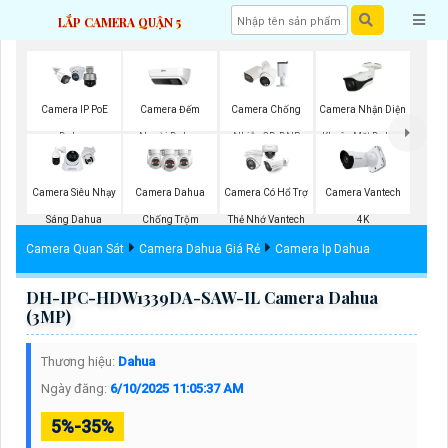
LẮP CAMERA QUẬN 5
Camera Đếm
Camera Nhận Diện
Camera IP PoE
Camera Chống
Người Dahua
Khuôn Mặt Dahua
Dahua
Nhiễu 3D-DNR
Dahua
Camera Siêu Nhạy
Camera Dahua
Camera Có Hổ Trợ
Camera Vantech
Sáng Dahua
Chống Trộm
Thẻ Nhớ Vantech
4K
Camera Quan Sát
Camera Dahua Giá Rẻ
Camera Ip Dahua
DH-IPC-HDW1339DA-SAW-IL Camera Dahua
(3MP)
Thương hiệu:
Dahua
Ngày đăng:
6/10/2025 11:05:37 AM
5%-35%