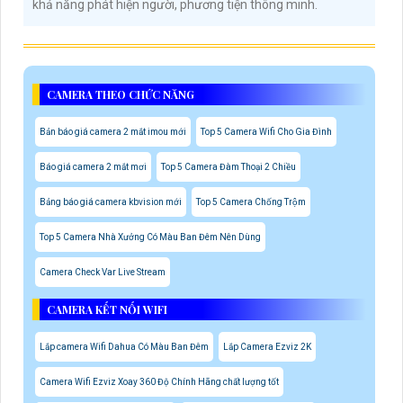
khả năng phát hiện người, phương tiện thông minh.
CAMERA THEO CHỨC NĂNG
Bản báo giá camera 2 mắt imou mới
Top 5 Camera Wifi Cho Gia Đình
Báo giá camera 2 mắt mơi
Top 5 Camera Đàm Thoại 2 Chiều
Bảng báo giá camera kbvision mới
Top 5 Camera Chống Trộm
Top 5 Camera Nhà Xưởng Có Màu Ban Đêm Nên Dùng
Camera Check Var Live Stream
CAMERA KẾT NỐI WIFI
Lắp camera Wifi Dahua Có Màu Ban Đêm
Lắp Camera Ezviz 2K
Camera Wifi Ezviz Xoay 360 Độ Chính Hãng chất lượng tốt