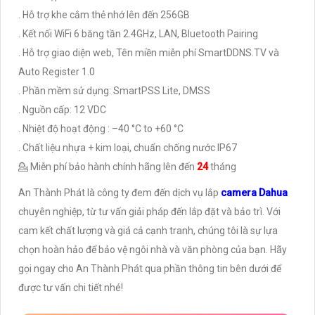
. Hỗ trợ khe cắm thẻ nhớ lên đến 256GB
. Kết nối WiFi 6 băng tần 2.4GHz, LAN, Bluetooth Pairing
. Hỗ trợ giao diện web, Tên miền miễn phí SmartDDNS.TV và
Auto Register 1.0
. Phần mềm sử dụng: SmartPSS Lite, DMSS
. Nguồn cấp: 12 VDC
. Nhiệt độ hoạt động : –40 °C to +60 °C
. Chất liệu nhựa + kim loại, chuẩn chống nước IP67
💁 Miễn phí bảo hành chính hãng lên đến
24
tháng
An Thành Phát là công ty đem đến dịch vụ lắp
camera Dahua
chuyên nghiệp, từ tư vấn giải pháp đến lắp đặt và bảo trì. Với
cam kết chất lượng và giá cả cạnh tranh, chúng tôi là sự lựa
chọn hoàn hảo để bảo vệ ngôi nhà và văn phòng của bạn. Hãy
gọi ngay cho An Thành Phát qua phần thông tin bên dưới để
được tư vấn chi tiết nhé!