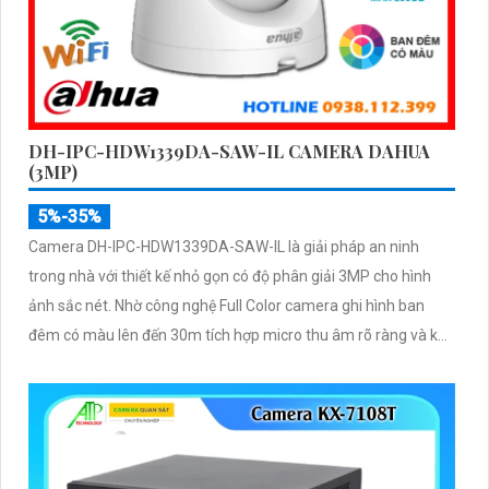
DH-IPC-HDW1339DA-SAW-IL CAMERA DAHUA
(3MP)
5%-35%
Camera DH-IPC-HDW1339DA-SAW-IL là giải pháp an ninh
trong nhà với thiết kế nhỏ gọn có độ phân giải 3MP cho hình
ảnh sắc nét. Nhờ công nghệ Full Color camera ghi hình ban
đêm có màu lên đến 30m tích hợp micro thu âm rõ ràng và khả
năng phát hiện người, phương tiện thông minh