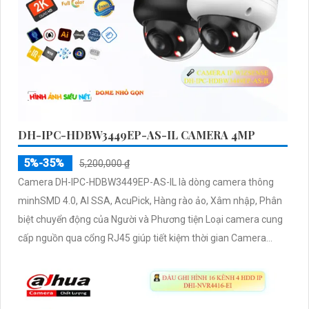
DH-IPC-HDBW3449EP-AS-IL CAMERA 4MP
5%-35%
5,200,000 ₫
Camera DH-IPC-HDBW3449EP-AS-IL là dòng camera thông
minhSMD 4.0, AI SSA, AcuPick, Hàng rào ảo, Xâm nhập, Phân
biệt chuyển động của Người và Phương tiện Loại camera cung
cấp nguồn qua cổng RJ45 giúp tiết kiệm thời gian Camera
được đánh giá cao về độ tin cậy và hiệu suất