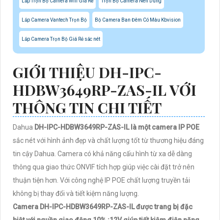
Lắp Trọn Bộ Camera Wifi Giá Rẻ
Trọn Bộ Camera Nên Dùng
Lắp Camera Vantech Trọn Bộ
Bộ Camera Ban Đêm Có Màu Kbvision
Lắp Camera Trọn Bộ Giá Rẻ sắc nét
GIỚI THIỆU DH-IPC-
HDBW3649RP-ZAS-IL VỚI
THÔNG TIN CHI TIẾT
Dahua
DH-IPC-HDBW3649RP-ZAS-IL là một camera IP POE
sắc nét với hình ảnh đẹp và chất lượng tốt từ thương hiệu đáng
tin cậy Dahua. Camera có khả năng cấu hình từ xa dễ dàng
thông qua giao thức ONVIF tích hợp giúp việc cài đặt trở nên
thuận tiện hơn. Với công nghệ IP POE chất lượng truyền tải
không bị thay đổi và tiết kiệm năng lượng.
Camera DH-IPC-HDBW3649RP-ZAS-IL được trang bị đặc
biệt với nguồn giao động 10% :12V giúp tiết kiệm điện năng.