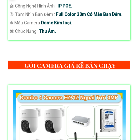
🤖️ Công Nghệ Hình Ảnh :
IP POE.
🌛 Tầm Nhìn Ban Đêm :
Full Color 30m Có Màu Ban Ðêm.
❄ Mẫu Camera
Dome Kim loại.
️⌘ Chức Năng :
Thu Âm.
GÓI CAMERA GIÁ RẺ BÁN CHẠY