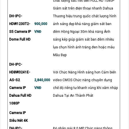
chất lượng sắc nét đến FULL HD 1080P
Giám sát trên điện thoại nhanh Dahua
DH-IPC-
Thương hiệu trung quốc chắt lượng hình
HDW1230T2-
900,000
ảnh sáng đẹp khả năng giám sát ban
S5 Camera IP
VNĐ
đêm Hồng Ngoại 30m khả năng Ánh
Dome Full HD
sáng kép giúp giám sát ban đêm nhiều
lựa chọn hình ảnh trắng đen hoặc màu
Mẫu Đẹp
DH-IPC-
HDBW3241E-
Với Chức Năng Hình sáng hơn Cảm biến
AS-S2
2,840,000
video CMOS Chức năng chuyên dụng
Camera IP
VNĐ
chế độ riêng tư khanh vùng khi xâm nhập
Dahua Full HD
Dahua Tại An Thành Phát
1080P
Camera IP
Siêu Nét 4K
DH-IPC-
Độ phân giải 8.0 MP Chức năng thông