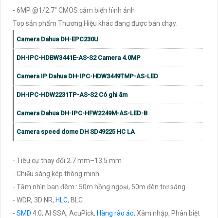
- 6MP @1/2.7" CMOS cảm biến hình ảnh
Top sản phẩm Thương Hiệu khác đang được bán chạy:
Camera Dahua DH-EPC230U
DH-IPC-HDBW3441E-AS-S2 Camera 4.0MP
Camera IP Dahua DH-IPC-HDW3449TMP-AS-LED
DH-IPC-HDW2231TP-AS-S2 Có ghi âm
Camera Dahua DH-IPC-HFW2249M-AS-LED-B
Camera speed dome DH SD49225 HC LA
- Tiêu cự thay đổi 2.7 mm–13.5 mm
- Chiếu sáng kép thông minh
- Tầm nhìn ban đêm : 50m hồng ngoại, 50m đèn trợ sáng
- WDR, 3D NR,
HLC
, BLC
-
SMD
4.0, AI SSA, AcuPick,
Hàng rào ảo
, Xâm nhập, Phân biệt