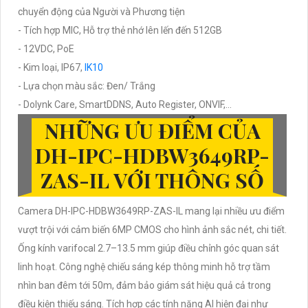
chuyển động của Người và Phương tiện
- Tích hợp MIC, Hỗ trợ thẻ nhớ lên lến đến 512GB
- 12VDC, PoE
- Kim loại, IP67,
IK10
- Lựa chọn màu sắc: Đen/ Trắng
- Dolynk Care, SmartDDNS, Auto Register, ONVIF,...
NHỮNG ƯU ĐIỂM CỦA
DH-IPC-HDBW3649RP-
ZAS-IL VỚI THÔNG SỐ
Camera DH-IPC-HDBW3649RP-ZAS-IL mang lại nhiều ưu điểm
vượt trội với cảm biến 6MP CMOS cho hình ảnh sắc nét, chi tiết.
Ống kính varifocal 2.7–13.5 mm giúp điều chỉnh góc quan sát
linh hoạt. Công nghệ chiếu sáng kép thông minh hỗ trợ tầm
nhìn ban đêm tới 50m, đảm bảo giám sát hiệu quả cả trong
điều kiện thiếu sáng. Tích hợp các tính năng AI hiện đại như