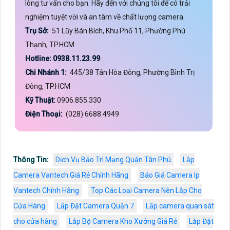
lòng tư vấn cho bạn. Hãy đến với chúng tôi để có trải
nghiệm tuyệt vời và an tâm về chất lượng camera.
Trụ Sở:
51 Lũy Bán Bích, Khu Phố 11, Phường Phú
Thạnh, TP.HCM
Hotline: 0938.11.23.99
Chi Nhánh 1:
445/38 Tân Hòa Đông, Phường Bình Trị
Đông, TP.HCM
Kỹ Thuật:
0906.855.330
Điện Thoại:
(028) 6688.4949
Thông Tin:
Dịch Vụ Bảo Trì Mạng Quận Tân Phú
Lắp
Camera Vantech Giá Rẻ Chính Hãng
Báo Giá Camera Ip
Vantech Chính Hãng
Top Các Loại Camera Nên Lắp Cho
Cửa Hàng
Lắp Đặt Camera Quận 7
Lắp camera quan sát
cho cửa hàng
Lắp Bộ Camera Kho Xưởng Giá Rẻ
Lắp Đặt