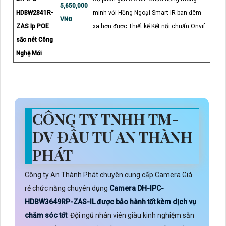
5,650,000
HDBW2841R-
minh với Hồng Ngoại Smart IR ban đêm
VNĐ
ZAS Ip POE
xa hơn được Thiết kế Kết nối chuẩn Onvif
sắc nét Công
Nghệ Mới
CÔNG TY TNHH TM-
DV ĐẦU TƯ AN THÀNH
PHÁT
Công ty An Thành Phát chuyên cung cấp Camera Giá
rẻ chức năng chuyên dụng
Camera DH-IPC-
HDBW3649RP-ZAS-IL được bảo hành tốt kèm dịch vụ
chăm sóc tốt
. Đội ngũ nhân viên giàu kinh nghiệm sẵn