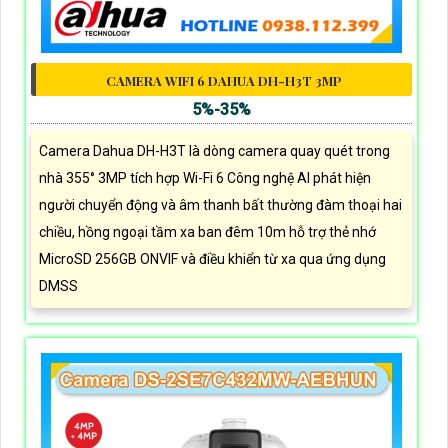
CAMERA WIFI 6 DAHUA DH-H3T 3MP
5%-35%
Camera Dahua DH-H3T là dòng camera quay quét trong
nhà 355° 3MP tích hợp Wi-Fi 6 Công nghệ AI phát hiện
người chuyển động và âm thanh bất thường đàm thoại hai
chiều, hồng ngoại tầm xa ban đêm 10m hỗ trợ thẻ nhớ
MicroSD 256GB ONVIF và điều khiển từ xa qua ứng dụng
DMSS