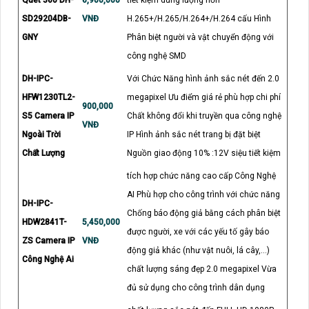
SD29204DB-
VNĐ
H.265+/H.265/H.264+/H.264 cấu Hình
GNY
Phân biệt người và vật chuyển động với
công nghệ SMD
DH-IPC-
Với Chức Năng hình ảnh sắc nét đến 2.0
HFW1230TL2-
megapixel Ưu điểm giá rẻ phù hợp chi phí
900,000
S5 Camera IP
Chất không đổi khi truyền qua công nghệ
VNĐ
Ngoài Trời
IP Hình ảnh sắc nét trang bị đặt biệt
Chất Lượng
Nguồn giao động 10% :12V siệu tiết kiệm
tích hợp chức năng cao cấp Công Nghệ
AI Phù hợp cho công trình với chức năng
DH-IPC-
Chống báo động giả bằng cách phân biệt
HDW2841T-
5,450,000
được người, xe với các yếu tố gây báo
ZS Camera IP
VNĐ
động giả khác (như vật nuôi, lá cây,...)
Công Nghệ Ai
chất lượng sáng đẹp 2.0 megapixel Vừa
đủ sử dụng cho công trình dân dụng