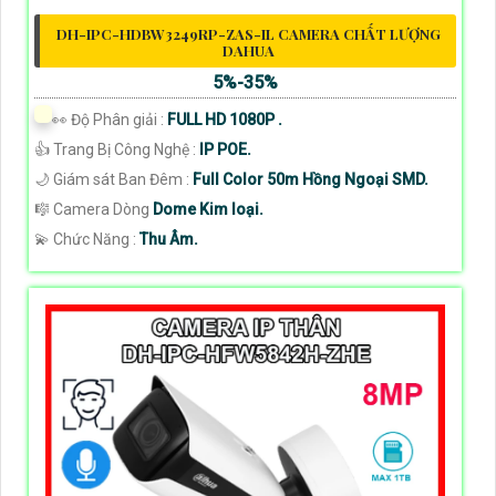
DH-IPC-HDBW3249RP-ZAS-IL CAMERA CHẤT LƯỢNG
DAHUA
5%-35%
️👀 Độ Phân giải :
FULL HD 1080P .
👍 Trang Bị Công Nghệ :
IP POE.
🌙 Giám sát Ban Đêm :
Full Color 50m Hồng Ngoại SMD.
🎼️ Camera Dòng
Dome Kim loại.
️💫 Chức Năng :
Thu Âm.