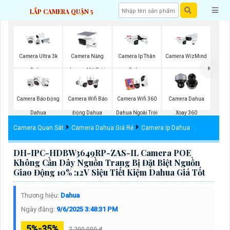
LẮP CAMERA QUẬN 5
Camera Năng
Camera Ultra 3k
Camera Ip Thân
Camera WizMind
Lượng Mặt Trời
Dahua
Dahua
Dahua
Camera Báo Động
Camera Wifi Báo
Camera Wifi 360
Camera Dahua
Dahua
Động Dahua
Dahua Ngoài Trời
Xoay 360
Camera Quan Sát
Camera Dahua Giá Rẻ
Camera Ip Dahua
DH-IPC-HDBW3649RP-ZAS-IL Camera POE
Không Cần Dây Nguồn Trang Bị Đặt Biệt Nguồn
Giao Động 10% :12V Siệu Tiết Kiệm Dahua Giá Tốt
Thương hiệu:
Dahua
Ngày đăng:
9/6/2025 3:48:31 PM
5%-35%
7,200,000 ₫