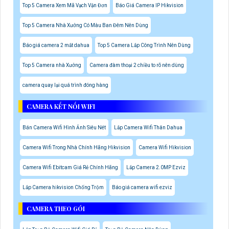
Top 5 Camera Xem Mã Vạch Vận Đơn
Báo Giá Camera IP Hikvision
Top 5 Camera Nhà Xưởng Có Màu Ban Đêm Nên Dùng
Báo giá camera 2 mắt dahua
Top 5 Camera Lắp Công Trình Nên Dùng
Top 5 Camera nhà Xưởng
Camera đàm thoại 2 chiều to rõ nên dùng
camera quay lại quá trình đóng hàng
CAMERA KẾT NỐI WIFI
Bán Camera Wifi Hình Ảnh Siêu Nét
Lắp Camera Wifi Thân Dahua
Camera Wifi Trong Nhà Chính Hãng Hikvision
Camera Wifi Hikvision
Camera Wifi Ebitcam Giá Rẻ Chính Hãng
Lắp Camera 2.0MP Ezviz
Lắp Camera hikvision Chống Trộm
Báo giá camera wifi ezviz
CAMERA THEO GÓI