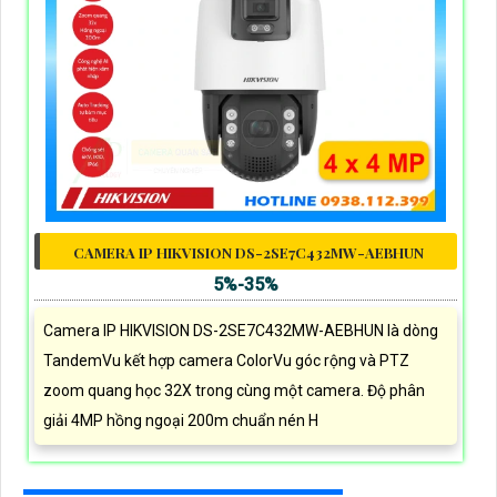
CAMERA IP HIKVISION DS-2SE7C432MW-AEBHUN
5%-35%
Camera IP HIKVISION DS-2SE7C432MW-AEBHUN là dòng
TandemVu kết hợp camera ColorVu góc rộng và PTZ
zoom quang học 32X trong cùng một camera. Độ phân
giải 4MP hồng ngoại 200m chuẩn nén H