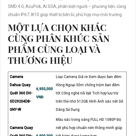
SMD 4.0, AcuPick, AI SSA, phân biệt người – phương tiện, cùng
chuẩn IP67, IK10 giúp thiết bị bền bỉ, phù hợp mọi môi trường.
MỘT LỰA CHỌN KHÁC
CÙNG PHÂN KHÚC SẢN
PHẨM CÙNG LOẠI VÀ
THƯƠNG HIỆU
Camera
Loại Camera Giá re Xem được ban đêm
Dahua Quay
Hồng Ngoại 50m chống trộm ban đêm
6,950,000
Quét 360 DH-
tốt Công nghệ nỗi bật Tich hợp lưu trữ
VNĐ
SD29204DB-
trên thẻ nhớ 512GB Hình Ảnh sắc nét Dễ
GNY-W
Dàng Sử Dụng
Màu sắc trong sáng FULL HD 1080P Độ
Camera Quay
nét phù hợp chuẩn nén thông minh giúp
Quét 360 DH-
6,900,000
tiết kiệm dung lượng hơn