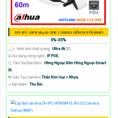
DH-IPC-HFW5842H-ZHE CAMERA ĐẾM NGƯỜI (8MP)
5%-35%
🔅 Hình ảnh chất lượng :
Ultra 4k 👍🏾 .
👍 Sử dụng công nghệ :
IP POE.
🌜 Tầm Xa Ban Đêm :
Hồng Ngoại 60m Hồng Ngoại Smart
IR.
🎼️ Cấu Tạo Camera
Thân Kim loại + Nhựa.
️⇝ Đặt Điểm :
Thu Âm.