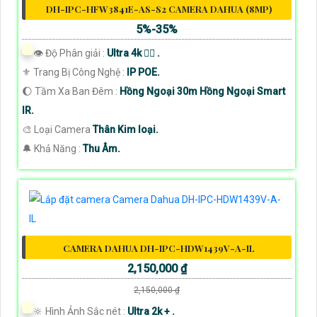
DH-IPC-HFW3841E-AS-S2 CAMERA DAHUA (8MP)
5%-35%
👁 Độ Phân giải :
Ultra 4k 👍🏾 .
⚜️ Trang Bị Công Nghệ :
IP POE.
🌔 Tầm Xa Ban Đêm :
Hồng Ngoại 30m Hồng Ngoại Smart
IR.
🎨 Loại Camera
Thân Kim loại.
️🔔 Khả Năng :
Thu Âm.
CAMERA DAHUA DH-IPC-HDW1439V-A-IL
2,150,000 ₫
2,150,000 ₫
🔆 Hình Ảnh Sắc nét :
Ultra 2k + .