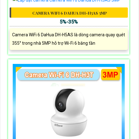
CAMERA WIFI 6 DAHUA DH-H5AS 5MP
5%-35%
Camera WiFi 6 DaHua DH-H5AS là dòng camera quay quét
355° trong nhà 5MP hỗ trợ Wi-Fi 6 băng tần