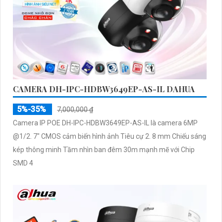
CAMERA DH-IPC-HDBW3649EP-AS-IL DAHUA
5%-35%
7,000,000 ₫
Camera IP POE DH-IPC-HDBW3649EP-AS-IL là camera 6MP
@1/2. 7" CMOS cảm biến hình ảnh Tiêu cự 2. 8 mm Chiếu sáng
kép thông minh Tầm nhìn ban đêm 30m mạnh mẽ với Chip
SMD 4