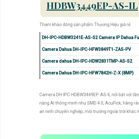
HDBW3449EP-AS-IL
Tham khảo dòng sản phẩm Thương Hiệu giá rẻ:
DH-IPC-HDBW3241E-AS-S2 Camera IP Dahua Fu
Camera Dahua DH-IPC-HFW3849T1-ZAS-PV
Camera dahua DH-IPC-HDW2831TMP-AS-S2
Camera Dahua DH-IPC-HFW7842H-Z-X (8MP)
Camera DH-IPC-HDBW3449EP-AS-IL nổi bật với tầm 
năng AI thông minh như SMD 4.0, AcuPick, hàng rào
an ninh chuyên nghiệp, môi trường ngoài trời khắc n