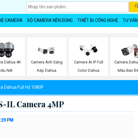
HỆ CAMERA
BỘ CAMERA NÊN DÙNG
THIẾT BỊ CÔNG NGHỆ
TƯ VẤN
a Dahua 4K
Camera Ánh Sáng
Camera AI IP Full
Camera Dahu
iêu Nét
Kép Dahua
Color Dahua
Màu Ban Đ
a Dahua Full Hd 1080P
-IL Camera 4MP
6:29 PM