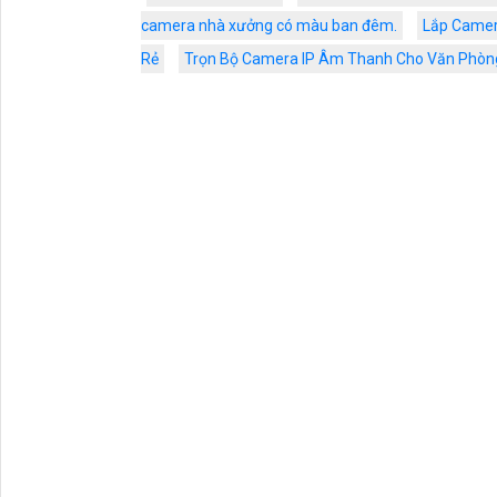
camera nhà xưởng có màu ban đêm.
Lắp Camer
Rẻ
Trọn Bộ Camera IP Âm Thanh Cho Văn Phòn