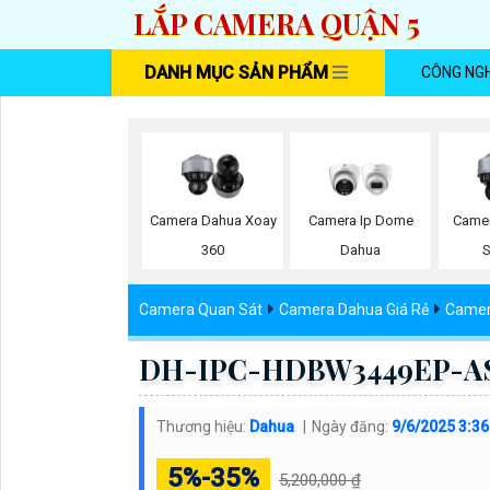
LẮP CAMERA QUẬN 5
DANH MỤC SẢN PHẨM
CÔNG NG
Camera Dahua Xoay
Camera Ip Dome
Camer
360
Dahua
S
Camera Quan Sát
Camera Dahua Giá Rẻ
Camer
DH-IPC-HDBW3449EP-AS
Thương hiệu:
Dahua
Ngày đăng:
9/6/2025 3:3
5%-35%
5,200,000 ₫