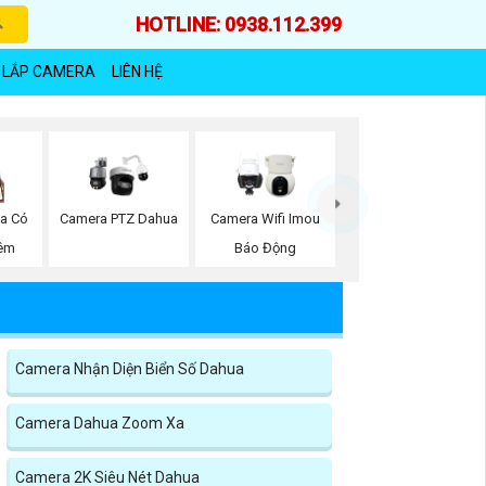
HOTLINE: 0938.112.399
 LẮP CAMERA
LIÊN HỆ
a Có
Camera PTZ Dahua
Camera Wifi Imou
êm
Báo Động
Camera Nhận Diện Biển Số Dahua
Camera Dahua Zoom Xa
Camera 2K Siêu Nét Dahua