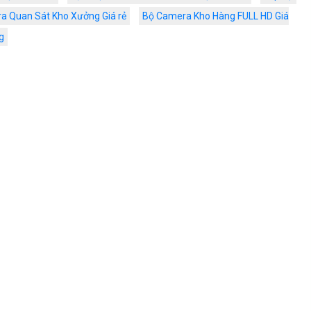
a Quan Sát Kho Xưởng Giá rẻ
Bộ Camera Kho Hàng FULL HD Giá
g