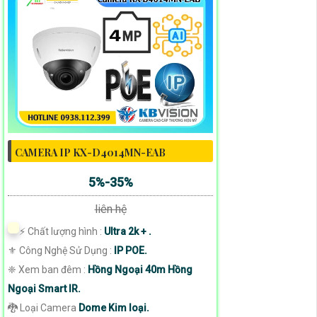
CAMERA IP KX-D4014MN-EAB
5%-35%
liên hệ
️⚡ Chất lượng hình :
Ultra 2k + .
⚜️ Công Nghệ Sử Dụng :
IP POE.
❈ Xem ban đêm :
Hồng Ngoại 40m Hồng
Ngoại Smart IR.
🐉️ Loại Camera
Dome Kim loại.