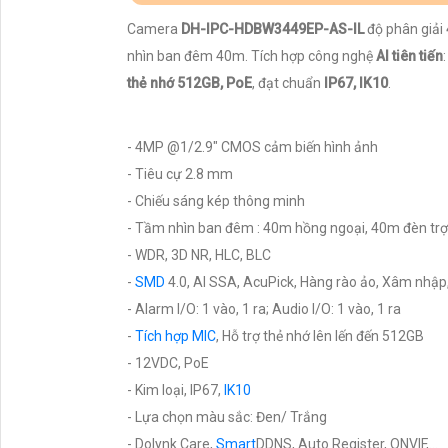
Camera
DH-IPC-HDBW3449EP-AS-IL
độ phân giải
nhìn ban đêm 40m. Tích hợp công nghệ
AI tiên tiến
thẻ nhớ 512GB, PoE
, đạt chuẩn
IP67, IK10
.
- 4MP @1/2.9" CMOS cảm biến hình ảnh
- Tiêu cự 2.8 mm
- Chiếu sáng kép thông minh
- Tầm nhìn ban đêm : 40m hồng ngoại, 40m đèn tr
- WDR, 3D NR, HLC, BLC
-
SMD
4.0, AI SSA, AcuPick, Hàng rào ảo, Xâm nhập
- Alarm I/O: 1 vào, 1 ra; Audio I/O: 1 vào, 1 ra
-
Tích hợp MIC
, Hỗ trợ thẻ nhớ lên lến đến 512GB
- 12VDC, PoE
- Kim loại, IP67,
IK10
- Lựa chọn màu sắc: Đen/ Trắng
- Dolynk Care,
Smart
DDNS, Auto Register, ONVIF,...