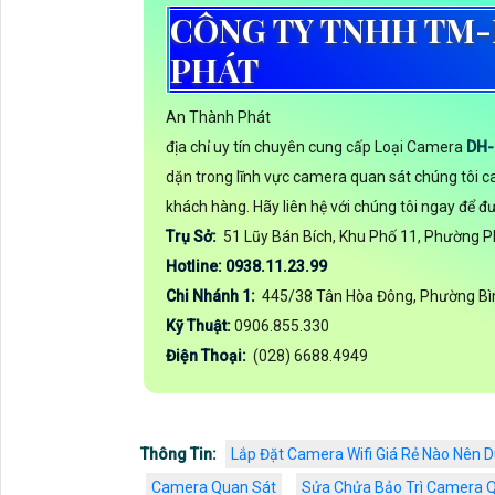
CÔNG TY TNHH TM-
PHÁT
An Thành Phát
địa chỉ uy tín chuyên cung cấp Loại Camera
DH-
dặn trong lĩnh vực camera quan sát chúng tôi
khách hàng. Hãy liên hệ với chúng tôi ngay để đư
Trụ Sở:
51 Lũy Bán Bích, Khu Phố 11, Phường 
Hotline: 0938.11.23.99
Chi Nhánh 1:
445/38 Tân Hòa Đông, Phường Bìn
Kỹ Thuật:
0906.855.330
Điện Thoại:
(028) 6688.4949
Thông Tin:
Lắp Đặt Camera Wifi Giá Rẻ Nào Nên D
Camera Quan Sát
Sửa Chửa Bảo Trì Camera Q