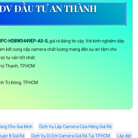
DV ĐẦU TƯ AN THÀNH
IPC-HDBW3449EP-AS-IL
giá rẻ đáng tin cậy. Với kinh nghiệm dày
 cam kết cung cấp camera chất lượng mang đến sự an tâm cho
ợc tư vấn tốt nhất.
Phú Thạnh, TP.HCM
h Trị Đông, TP.HCM
ùng Cho Gia Đình
Dịch Vụ Lắp Camera Cửa Hàng Giá Rẻ
uận 8 Giá Rẻ
Dịch Vụ Di Dời Camera Giá Rẻ Tại TPHCM
Lắp đặt