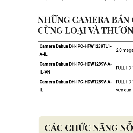
NHỮNG CAMERA BÁN 
CÙNG LOẠI VÀ THƯƠN
Camera Dahua DH-IPC-HFW1239TL1-
2.0 mega
A-IL
Camera Dahua DH-IPC-HDW1239V-A-
FULL HD 
IL-VN
Camera Dahua DH-IPC-HDW1239V-A-
FULL HD 
IL
vừa qua
CÁC CHỨC NĂNG NỖ