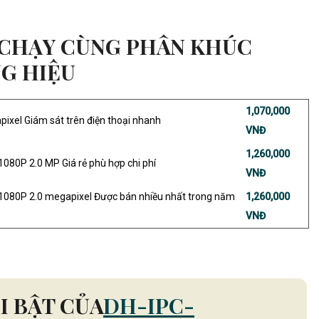
CHẠY CÙNG PHÂN KHÚC
G HIỆU
1,070,000
pixel Giám sát trên điện thoại nhanh
VNĐ
1,260,000
1080P 2.0 MP Giá rẻ phù hợp chi phí
VNĐ
1080P 2.0 megapixel Được bán nhiều nhất trong năm
1,260,000
VNĐ
I BẬT CỦA
DH-IPC-