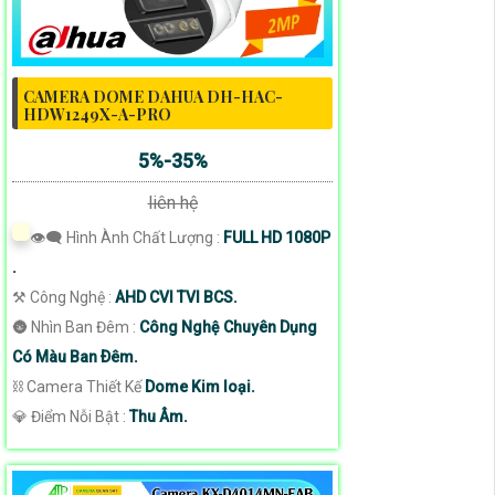
CAMERA DOME DAHUA DH-HAC-
HDW1249X-A-PRO
5%-35%
liên hệ
👁️‍🗨 Hình Ành Chất Lượng :
FULL HD 1080P
.
⚒ Công Nghệ :
AHD CVI TVI BCS.
🌚 Nhìn Ban Đêm :
Công Nghệ Chuyên Dụng
Có Màu Ban Ðêm.
⛓ Camera Thiết Kế
Dome Kim loại.
️💎 Điểm Nỗi Bật :
Thu Âm.