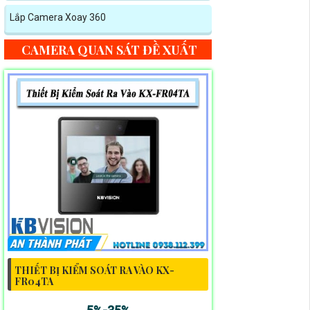
Lắp Camera Xoay 360
CAMERA QUAN SÁT ĐỀ XUẤT
THIẾT BỊ KIỂM SOÁT RA VÀO KX-
FR04TA