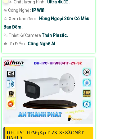
🔅 Chất lượng hình :
Ultra 4k 👍🏾 .
✳️ Công Nghệ :
IP Wifi.
🔅 Xem ban đêm :
Hồng Ngoại 30m Có Màu
Ban Đêm.
🔩 Thiết Kế Camera
Thân Plastic.
️♚ Ưu Điểm :
Công Nghệ AI.
DH-IPC-HFW3841T-ZS-S2 SẮC NÉT
DAHUA