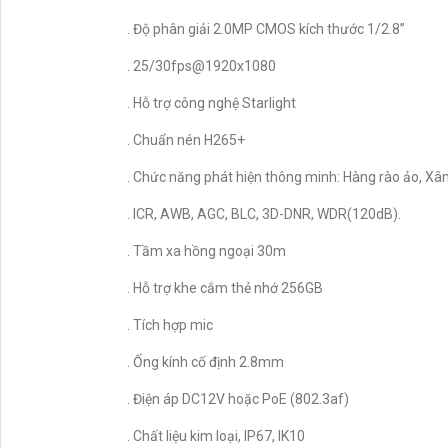
. Độ phân giải 2.0MP CMOS kích thước 1/2.8”
. 25/30fps@1920x1080
. Hỗ trợ công nghệ Starlight
. Chuẩn nén H265+
. Chức năng phát hiện thông minh: Hàng rào ảo, Xâ
. ICR, AWB, AGC, BLC, 3D-DNR, WDR(120dB).
. Tầm xa hồng ngoại 30m
. Hỗ trợ khe cắm thẻ nhớ 256GB
. Tích hợp mic
. Ống kính cố định 2.8mm
. Điện áp DC12V hoặc PoE (802.3af)
. Chất liệu kim loại, IP67, IK10