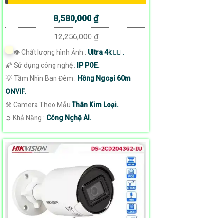
8,580,000 ₫
12,256,000 ₫
👁 Chất lượng hình Ảnh :
Ultra 4k 👍🏾 .
🌠 Sử dụng công nghệ :
IP POE.
💡 Tầm Nhìn Ban Đêm :
Hồng Ngoại 60m
ONVIF.
⚒ Camera Theo Mẫu
Thân Kim Loại.
️➲ Khả Năng :
Công Nghệ AI.