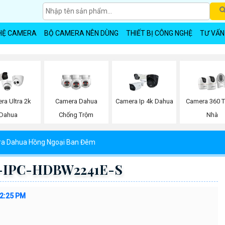
HỆ CAMERA
BỘ CAMERA NÊN DÙNG
THIẾT BỊ CÔNG NGHỆ
TƯ VẤN
ra Ultra 2k
Camera Dahua
Camera Ip 4k Dahua
Camera 360 
Dahua
Chống Trộm
Nhà
a Dahua Hồng Ngoại Ban Đêm
H-IPC-HDBW2241E-S
32:25 PM