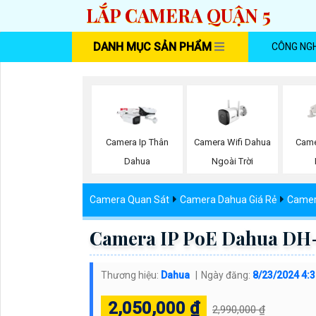
LẮP CAMERA QUẬN 5
DANH MỤC SẢN PHẨM
CÔNG NG
Camera Wifi Dahua
Camera Ip Thân
Came
Ngoài Trời
Dahua
Camera Quan Sát
Camera Dahua Giá Rẻ
Camer
Camera IP PoE Dahua D
Thương hiệu:
Dahua
Ngày đăng:
8/23/2024 4:
2,050,000 ₫
2,990,000 ₫