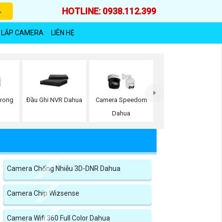
HOTLINE: 0938.112.399
 LẮP CAMERA
LIÊN HỆ
Trong
Đầu Ghi NVR Dahua
Camera Speedom
Dahua
Camera Chống Nhiễu 3D-DNR Dahua
Camera Chip Wizsense
Camera Wifi 360 Full Color Dahua