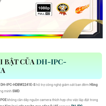
I BẬT CỦA
DH-IPC-
UA
h DH-IPC-HDBW2241E-S
hỗ trợ công nghệ giám sát ban đêm
Hồng
ông minh
SMD
.
g POE
không cần dây nguồn camera thích hợp cho việc lắp đặt trong