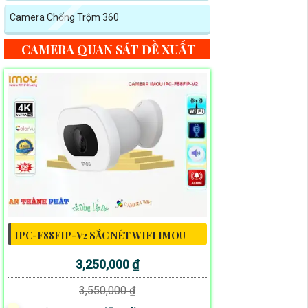
Camera Chống Trộm 360
CAMERA QUAN SÁT ĐỀ XUẤT
IPC-F88FIP-V2 SẮC NÉT WIFI IMOU
3,250,000 ₫
3,550,000 ₫