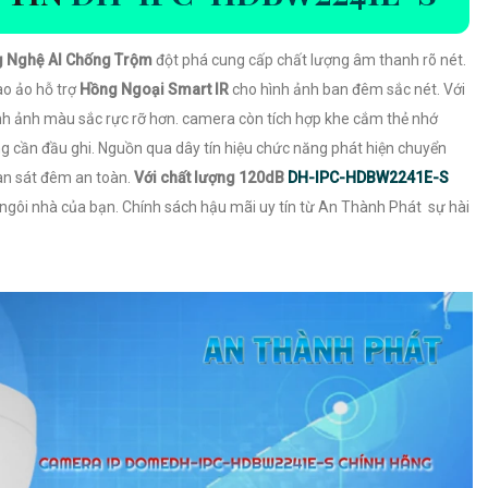
 Nghệ AI Chống Trộm
đột phá cung cấp chất lượng âm thanh rõ nét.
ào ảo hỗ trợ
Hồng Ngoại Smart IR
cho hình ảnh ban đêm sắc nét. Với
h ảnh màu sắc rực rỡ hơn. camera còn tích hợp khe cắm thẻ nhớ
 cần đầu ghi. Nguồn qua dây tín hiệu chức năng phát hiện chuyển
an sát đêm an toàn.
Với chất lượng 120dB
DH-IPC-HDBW2241E-S
ngôi nhà của bạn. Chính sách hậu mãi uy tín từ An Thành Phát sự hài