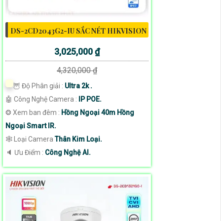
DS-2CD2043G2-IU SẮC NÉT HIKVISION
3,025,000 ₫
4,320,000 ₫
🦉 Độ Phân giải :
Ultra 2k .
🤖️ Công Nghệ Camera :
IP POE.
❂ Xem ban đêm :
Hồng Ngoại 40m Hồng
Ngoại Smart IR.
🕸️ Loại Camera
Thân Kim Loại.
️🔈 Ưu Điểm :
Công Nghệ AI.