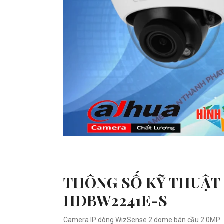
THÔNG SỐ KỸ THUẬT 
HDBW2241E-S
Camera IP dòng WizSense 2 dome bán cầu 2.0MP