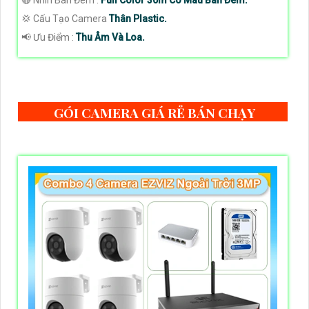
🔴 Nhìn Ban Đêm :
Full Color 30m Có Màu Ban Ðêm.
💢 Cấu Tạo Camera
Thân Plastic.
️📢 Ưu Điểm :
Thu Âm Và Loa.
GÓI CAMERA GIÁ RẺ BÁN CHẠY