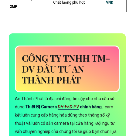
Chất lượng phù hợp
VNĐ
2MP
CÔNG TY TNHH TM-
DV ĐẦU TƯ AN
THÀNH PHÁT
An Thành Phát là địa chỉ đáng tin cậy cho nhu cầu sử
dụng
Thiết Bị Camera
DH-F5D-PV
chính hãng.
cam
kết luôn cung cấp hàng hóa đúng theo thông số kỹ
thuật và luôn có sẵn camera tại cửa hàng. Đội ngũ tư
vấn chuyên nghiệp của chúng tôi sẽ giúp bạn chọn lựa