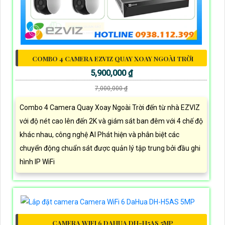
COMBO 4 CAMERA EZVIZ QUAY XOAY NGOÀI TRỜI
5,900,000 ₫
7,000,000 ₫
Combo 4 Camera Quay Xoay Ngoài Trời đến từ nhà EZVIZ
với độ nét cao lên đến 2K và giám sát ban đêm với 4 chế độ
khác nhau, công nghệ AI Phát hiện và phân biệt các
chuyển động chuẩn sát được quản lý tập trung bởi đầu ghi
hình IP WiFi
CAMERA WIFI 6 DAHUA DH-H5AS 5MP