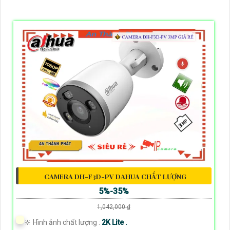
CAMERA DH-F3D-PV DAHUA CHẤT LƯỢNG
5%-35%
1,042,000 ₫
🔆 Hình ảnh chất lượng :
2K Lite .