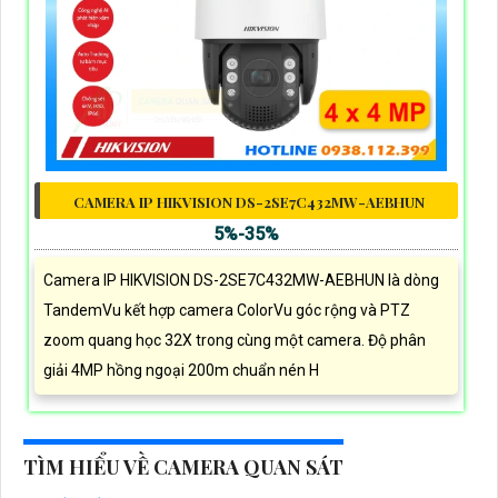
CAMERA IP HIKVISION DS-2SE7C432MW-AEBHUN
5%-35%
Camera IP HIKVISION DS-2SE7C432MW-AEBHUN là dòng
TandemVu kết hợp camera ColorVu góc rộng và PTZ
zoom quang học 32X trong cùng một camera. Độ phân
giải 4MP hồng ngoại 200m chuẩn nén H
TÌM HIỂU VỀ CAMERA QUAN SÁT