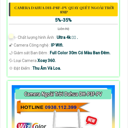
CAMERA DAHUA DH-P8F-PV QUAY QUÉT NGOÀI TRỜI
8MP
5%-35%
Liên Hệ
✨ Chất lượng hình Ảnh :
Ultra 4k 👍🏾 .
🌠 Camera Công nghệ :
IP Wifi.
🌙 Giám sát Ban Đêm :
Full Color 30m Có Màu Ban Ðêm.
💦 Loại Camera
Xoay 360.
️💠 Đặt Điểm :
Thu Âm Và Loa.