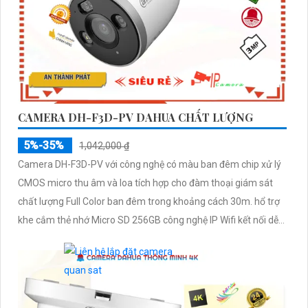
CAMERA DH-F3D-PV DAHUA CHẤT LƯỢNG
5%-35%
1,042,000 ₫
Camera DH-F3D-PV với công nghệ có màu ban đêm chip xử lý
CMOS micro thu âm và loa tích hợp cho đàm thoại giám sát
chất lượng Full Color ban đêm trong khoảng cách 30m. hổ trợ
khe cắm thẻ nhớ Micro SD 256GB công nghệ IP Wifi kết nối dễ
dàng