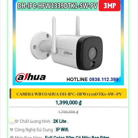
CAMERA WIFI DAHUA DH-IPC-HFW1339DTK1-SW-PV
1,399,000 ₫
1,700,000 ₫
💯 Chất lượng hình :
2K Lite .
⚒ Công Nghệ Sử Dụng :
IP Wifi.