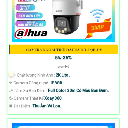
CAMERA NGOÀI TRỜI DAHUA DH-P3F-PV
5%-35%
Liên Hệ
️⚡ Chất lượng hình Ảnh :
2K Lite .
⚜️ Camera Công nghệ :
IP Wifi.
🌙 Tầm Xa Ban Đêm :
Full Color 30m Có Màu Ban Ðêm.
💦 Camera Thiết Kế
Xoay 360.
️⌘ Đặt Điểm :
Thu Âm Và Loa.