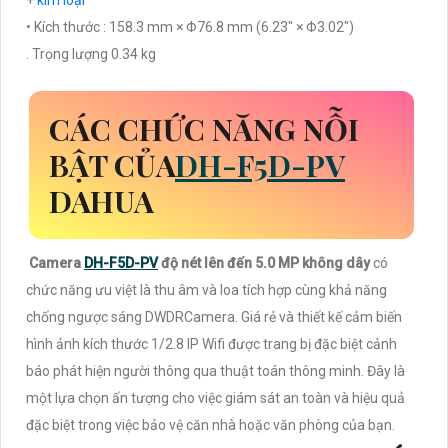
+
kim loại
• Kích thước : 158.3 mm × Φ76.8 mm (6.23" × Φ3.02")
. Trọng lượng 0.34 kg
CÁC CHỨC NĂNG NỖI
BẬT CỦA
DH-F5D-PV
DAHUA
Camera
DH-F5D-PV
độ nét lên đến 5.0 MP không dây
có
chức năng ưu việt là thu âm và loa tích hợp cùng khả năng
chống ngược sáng DWDRCamera. Giá rẻ và thiết kế cảm biến
hình ảnh kích thước 1/2.8 IP Wifi được trang bị đặc biệt cảnh
báo phát hiện người thông qua thuật toán thông minh. Đây là
một lựa chọn ấn tượng cho việc giám sát an toàn và hiệu quả
đặc biệt trong việc bảo vệ căn nhà hoặc văn phòng của bạn.