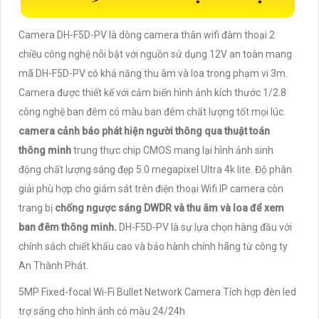
Camera DH-F5D-PV là dòng camera thân wifi đàm thoại 2
chiều công nghệ nỗi bật với nguồn sử dụng 12V an toàn mang
mã DH-F5D-PV có khả năng thu âm và loa trong phạm vi 3m.
Camera được thiết kế với cảm biến hình ảnh kích thước 1/2.8
công nghệ ban đêm có màu ban đêm chất lượng tốt mọi lúc.
camera cảnh báo phát hiện người thông qua thuật toán
thông minh
trung thực chip CMOS mang lại hình ảnh sinh
động chất lượng sáng đẹp 5.0 megapixel Ultra 4k lite. Độ phân
giải phù hợp cho giám sát trên điện thoại Wifi IP camera còn
trang bị
chống ngược sáng DWDR và thu âm và loa để xem
ban đêm thông minh.
DH-F5D-PV là sự lựa chọn hàng đầu với
chính sách chiết khấu cao và bảo hành chính hãng từ công ty
An Thành Phát.
5MP Fixed-focal Wi-Fi Bullet Network Camera Tích hợp đèn led
trợ sáng cho hình ảnh có màu 24/24h