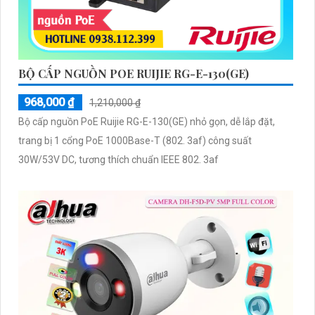
BỘ CẤP NGUỒN POE RUIJIE RG-E-130(GE)
968,000 ₫
1,210,000 ₫
Bộ cấp nguồn PoE Ruijie RG-E-130(GE) nhỏ gọn, dễ lắp đặt,
trang bị 1 cổng PoE 1000Base-T (802. 3af) công suất
30W/53V DC, tương thích chuẩn IEEE 802. 3af