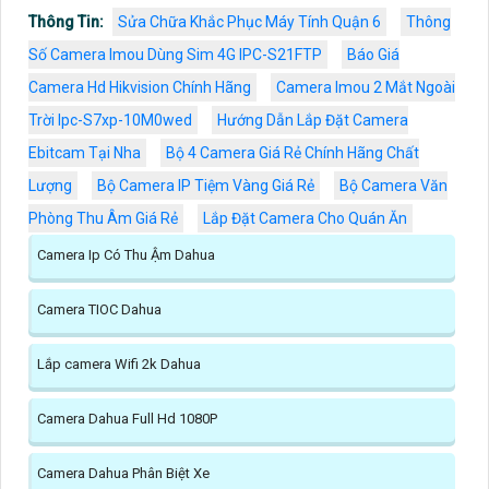
Thông Tin:
Sửa Chữa Khắc Phục Máy Tính Quận 6
Thông
Số Camera Imou Dùng Sim 4G IPC-S21FTP
Báo Giá
Camera Hd Hikvision Chính Hãng
Camera Imou 2 Mắt Ngoài
Trời Ipc-S7xp-10M0wed
Hướng Dẫn Lắp Đặt Camera
Ebitcam Tại Nha
Bộ 4 Camera Giá Rẻ Chính Hãng Chất
Lượng
Bộ Camera IP Tiệm Vàng Giá Rẻ
Bộ Camera Văn
Phòng Thu Âm Giá Rẻ
Lắp Đặt Camera Cho Quán Ăn
Camera Ip Có Thu Ậm Dahua
Camera TIOC Dahua
Lắp camera Wifi 2k Dahua
Camera Dahua Full Hd 1080P
Camera Dahua Phân Biệt Xe