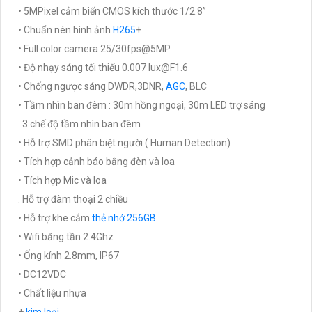
• 5MPixel cảm biến CMOS kích thước 1/2.8”
• Chuẩn nén hình ảnh
H265
+
• Full color camera 25/30fps@5MP
• Độ nhạy sáng tối thiểu 0.007 lux@F1.6
• Chống ngược sáng DWDR,3DNR,
AGC
, BLC
• Tầm nhìn ban đêm : 30m hồng ngoại, 30m LED trợ sáng
. 3 chế độ tầm nhìn ban đêm
• Hỗ trợ SMD phân biệt người ( Human Detection)
• Tích hợp cảnh báo bằng đèn và loa
• Tích hợp Mic và loa
. Hỗ trợ đàm thoại 2 chiều
• Hỗ trợ khe cắm
thẻ nhớ 256GB
• Wifi băng tần 2.4Ghz
• Ống kính 2.8mm, IP67
• DC12VDC
• Chất liệu nhựa