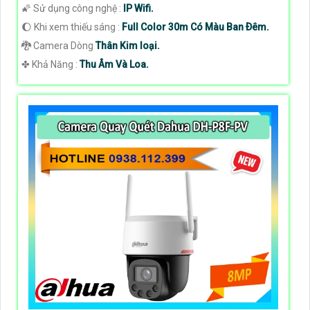
🌠 Sử dụng công nghệ :
IP Wifi.
🌔 Khi xem thiếu sáng :
Full Color 30m Có Màu Ban Ðêm.
🐉️ Camera Dòng
Thân Kim loại.
️✤ Khả Năng :
Thu Âm Và Loa.