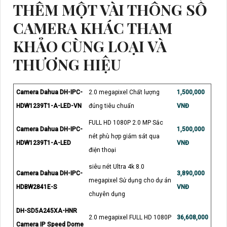
THÊM MỘT VÀI THÔNG SỐ
CAMERA KHÁC THAM
KHẢO CÙNG LOẠI VÀ
THƯƠNG HIỆU
Camera Dahua DH-IPC-
2.0 megapixel Chất lượng
1,500,000
HDW1239T1-A-LED-VN
đúng tiêu chuẩn
VNĐ
FULL HD 1080P 2.0 MP Sắc
Camera Dahua DH-IPC-
1,500,000
nét phù hợp giám sát qua
HDW1239T1-A-LED
VNĐ
điện thoại
siêu nét Ultra 4k 8.0
Camera Dahua DH-IPC-
3,890,000
megapixel Sử dụng cho dự án
HDBW2841E-S
VNĐ
chuyên dụng
DH-SD5A245XA-HNR
2.0 megapixel FULL HD 1080P
36,608,000
Camera IP Speed Dome