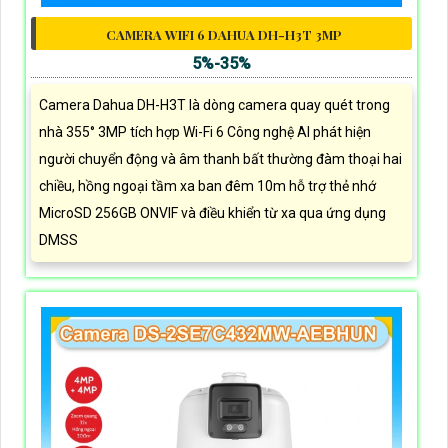
CAMERA WIFI 6 DAHUA DH-H3T 3MP
5%-35%
Camera Dahua DH-H3T là dòng camera quay quét trong
nhà 355° 3MP tích hợp Wi-Fi 6 Công nghệ AI phát hiện
người chuyển động và âm thanh bất thường đàm thoại hai
chiều, hồng ngoại tầm xa ban đêm 10m hỗ trợ thẻ nhớ
MicroSD 256GB ONVIF và điều khiển từ xa qua ứng dụng
DMSS