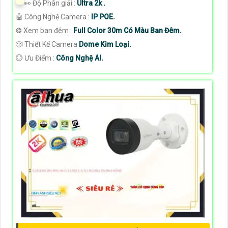
️👀 Độ Phân giải :
Ultra 2k .
🤖️ Công Nghệ Camera :
IP POE.
❂ Xem ban đêm :
Full Color 30m Có Màu Ban Đêm.
🎲 Thiết Kế Camera
Dome Kim Loại.
️💮 Ưu Điểm :
Công Nghệ AI.