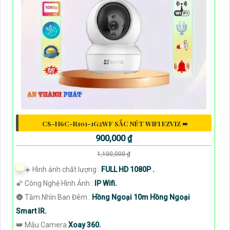
CS-H6C-R101-1G2WF SẮC NÉT WIFI EZVIZ ➠
900,000 ₫
1,100,000 ₫
☀️ Hình ảnh chất lượng :
FULL HD 1080P .
🌠 Công Nghệ Hình Ảnh :
IP Wifi.
🌚 Tầm Nhìn Ban Đêm :
Hồng Ngoại 10m Hồng Ngoại
Smart IR.
👑 Mẫu Camera
Xoay 360.