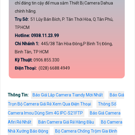
chỉ đáng tin cậy để mua sắm Thiết Bị Camera Dahua
chính hãng.
Trụ Sở:
51 Lũy Bán Bích, P. Tân Thới Hòa, Q.Tân Phú,
TP.HCM
Hotline: 0938.11.23.99
Chi Nhánh 1:
445/38 Tân Hòa Đông,P Bình Trị Đông,
Bình Tân, TP HCM
Kỹ Thuật:
0906.855.330
Điện Thoại:
(028) 6688.4949
Thông Tin:
Báo Giá Lắp Camera Tiandy Mới Nhất
Báo Giá
Trọn Bộ Camera Giá Rẻ Xem Qua Điện Thoại
Thông Số
Camera Imou Dùng Sim 4G IPC-S21FTP
Báo Giá Camera
Afiri Rẻ Nhất
Bán Camera Giá Rẻ Hàng Đầu
Bộ Camera
Nhà Xưởng Báo Động
Bộ Camera Chống Trộm Gia Đình