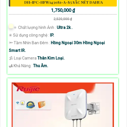
DH-IPC-HFW1430S1-A-S5 SẮC NÉT DAHUA
1,750,000 ₫
2,520,000 ₫
🔅 Chất lượng hình Ảnh :
Ultra 2k .
✳️ Sử dụng công nghệ :
IP.
🔦 Tầm Nhìn Ban Đêm :
Hồng Ngoại 30m Hồng Ngoại
Smart IR.
🕉️ Loại Camera
Thân Kim Loại.
️🛃 Khả Năng :
Thu Âm.