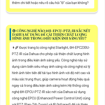
thêm chi tiết hoặc nêu rõ câu hỏi "Đ" của bạn không?
😓 CÔNG NGHỆ NÀO ĐH-EPCU-PTZ-IR SẮC NÉT
DAHUA SỬ DỤNG ĐỂ CẢI THIỆN CHẤT LƯỢNG
HÌNH ẢNH TRONG ĐIỀU KIỆN ÁNH SÁNG YẾU?
👩‍🌾 Được trang bị công nghệ Starlight, ĐH-EPC230U-
PTZ-IR của Dahua cho phép cải thiện chất lượng hình
ảnh trong điều kiện ánh sáng yếu. Công nghệ này sử
dụng cảm biến siêu nhạy ánh sáng và công nghệ xử lý
hình ảnh tiên tiến để tái tạo hình ảnh với độ nét cao và
màu sắc trung thực, giúp camera hoạt động hiệu quả
ngay cả trong điều kiện ánh sáng kém.Hệ thống công
nghệ ĐH-EPCU-PTZ-IR sắc nét của Dahua sử dụng
công nghệ EPCU (Enhanced Power Control Unit) cùng
với PTZ (Pan-Tilt-Zoom) và IR (Infrared) để cải thiện