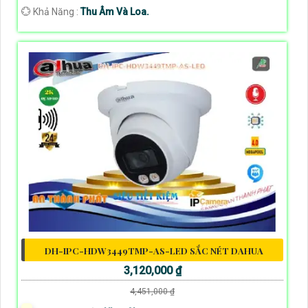
️💮 Khả Năng :
Thu Âm Và Loa.
DH-IPC-HDW3449TMP-AS-LED SẮC NÉT DAHUA
3,120,000 ₫
4,451,000 ₫