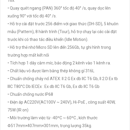
16x.
• Quay quét ngang (PAN) 360° tốc độ 40° /s, quay dọc lên
xuống 90° với tốc độ 40° /s.
• Hỗ trợ cài đặt trước 256 điểm với giao thức (DH-SD), 5 khuôn
mẫu (Pattern), 8 hành trình (Tour), hỗ trợ chạy lại các cài đặt
trước khi có thao tác điều khiển (Idle Motion).
• Hỗ trợ thẻ nhớ Micro SD lên đến 256Gb, tự ghi hình trong
trường hợp mất kết nối
• Tích hợp 1 dây cắm míc, báo động 2 kênh vào 1 kênh ra.
• Chất liệu vỏ được làm bằng thép không gỉ 316L
• Chuẩn chống cháy nổ ATEX: II 2 G Ex db IIC T6 Gb, II 2 D Ex tb
IIIC T80°C Db IECEx : Ex db IIC T6 Gb, Ex db IIC T6 Gb
• Chuẩn chống nước IP68
• Điện áp AC220V(AC100V ~ 240V), Hi-PoE , công suất 40W,
75W (IR on)
• Môi trường làm việc từ -40ºC ~ 60ºC , kích thước
Φ517mm×407mm×301mm, trọng lượng 35kg.