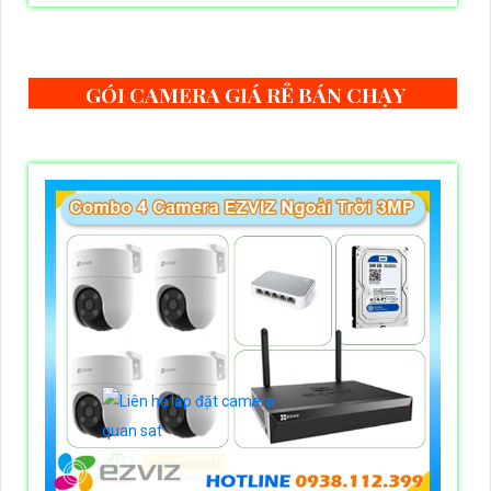
GÓI CAMERA GIÁ RẺ BÁN CHẠY