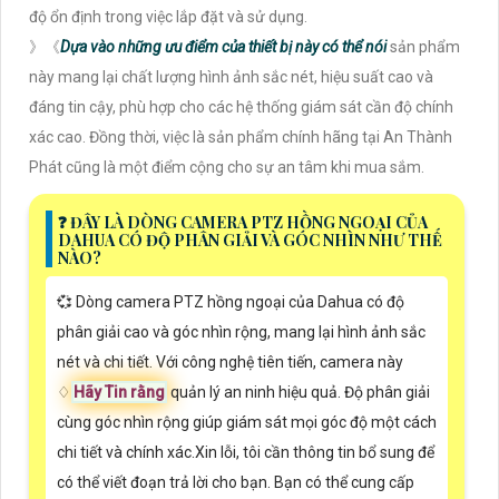
độ ổn định trong việc lắp đặt và sử dụng.
》《
Dựa vào những ưu điểm của thiết bị này có thể nói
sản phẩm
này mang lại chất lượng hình ảnh sắc nét, hiệu suất cao và
đáng tin cậy, phù hợp cho các hệ thống giám sát cần độ chính
xác cao. Đồng thời, việc là sản phẩm chính hãng tại An Thành
Phát cũng là một điểm cộng cho sự an tâm khi mua sắm.
️❓ ĐÂY LÀ DÒNG CAMERA PTZ HỒNG NGOẠI CỦA
DAHUA CÓ ĐỘ PHÂN GIẢI VÀ GÓC NHÌN NHƯ THẾ
NÀO?
💞 Dòng camera PTZ hồng ngoại của Dahua có độ
phân giải cao và góc nhìn rộng, mang lại hình ảnh sắc
nét và chi tiết. Với công nghệ tiên tiến, camera này
♢
Hãy Tin rằng
quản lý an ninh hiệu quả. Độ phân giải
cùng góc nhìn rộng giúp giám sát mọi góc độ một cách
chi tiết và chính xác.Xin lỗi, tôi cần thông tin bổ sung để
có thể viết đoạn trả lời cho bạn. Bạn có thể cung cấp