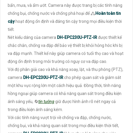
bẩn, mưa, và ẩm ướt. Camera này được trang bị các tính năng
chống bụi, chống nước và chống phá hoại để ⁂
Hoàn toàn tin
cậy
hoạt động ổn định và đáng tin cậy trong mọi điều kiện thời
tiết.
Nét kiểu dáng của camera
DH-EPC230U-PTZ-IR
được thiết kế
chắc chắn, chống va đập để bảo vệ thiết bị khỏi hỏng hóc khi bị
va đập mạnh. Thiết kế này giúp camera có tuổi thọ cao và hoạt
động ổn định trong môi trường có nguy cơ va đập cao.
Với độ phân giải cao và khả năng xoay, lật, và thu phóng (PTZ),
camera
DH-EPC230U-PTZ-IR
cho phép quan sát và giám sát
một khu vực rộng lớn một cách hiệu quả. Đồng thời, tính năng
hồng ngoại giúp camera có khả năng quan sát trong điều kiện
ánh sáng yếu, 🔄
tin tưởng
giữ được hình ảnh rõ nét ngay cả
trong điều kiện ánh sáng kém.
Với các tính năng vượt trội về chống va đập, chống nước,
chống bụi, và khả năng quan sát trong mọi điều kiện thời tiết,