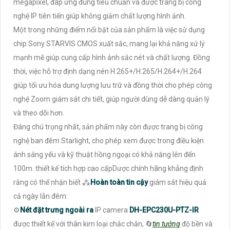
megapixel, đáp ứng đúng tiêu chuẩn và được trang bị công
nghệ IP tiên tiến giúp không giảm chất lượng hình ảnh.
Một trong những điểm nổi bật của sản phẩm là việc sử dụng
chip Sony STARVIS CMOS xuất sắc, mang lại khả năng xử lý
mạnh mẽ giúp cung cấp hình ảnh sắc nét và chất lượng. Đồng
thời, việc hỗ trợ định dạng nén H.265+/H.265/H.264+/H.264
giúp tối ưu hóa dung lượng lưu trữ và đồng thời cho phép công
nghệ Zoom giám sát chi tiết, giúp người dùng dễ dàng quản lý
và theo dõi hơn.
Đáng chú trọng nhất, sản phẩm này còn được trang bị công
nghệ ban đêm Starlight, cho phép xem được trong điều kiện
ánh sáng yếu và kỹ thuật hồng ngoại có khả năng lên đến
100m. thiết kế tích hợp cao cấpDược chính hãng khẳng định
rằng có thể nhận biết ⁂
Hoàn toàn tin cậy
giám sát hiệu quả
cả ngày lẫn đêm.
⚙
Nét đặt trưng ngoài ra
IP camera
DH-EPC230U-PTZ-IR
được thiết kế với thân kim loại chắc chắn, 🔄
tin tưởng
độ bền và