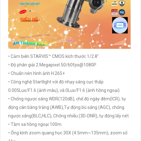
• Cảm biến STARVIS™ CMOS kích thước 1/2.8".
• Độ phân giải 2 Megapixel 50/60fps@1080P
• Chuẩn nén hình ảnh H.265+
• Công nghệ Startlight với độ nhạy sáng cực thấp
0.005Lux/F1.6 (ảnh màu), và 0Lux/F1.6 (ảnh hồng ngoại).
• Chống ngược sáng WDR(120dB), chế độ ngày đêm(ICR), tự
động cân bằng trắng (AWB),Tự động bù sáng (AGC), chống
ngược sáng(BLC,HLC), Chống nhiễu (3D-DNR), tự động lấy nét.
• Tầm xa hồng ngoại 100m.
• Ống kính zoom quang học 30X (4.5mm~135mm), zoom số