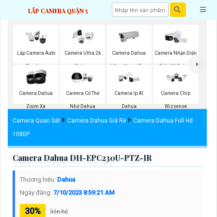
LẮP CAMERA QUẬN 5
Lắp Camera Auto
Camera Ultra 2k
Camera Dahua
Camera Nhận Diện
Tracking
Dahua
Hồng Ngoại Ban
Biển Số Dahua
Đêm
Camera Dahua
Camera Có Thẻ
Camera Ip AI
Camera Chip
Zoom Xa
Nhớ Dahua
Dahua
Wizsense
Camera Quan Sát
Camera Dahua Giá Rẻ
Camera Dahua Full Hd
1080P
Camera Dahua DH-EPC230U-PTZ-IR
Thương hiệu:
Dahua
Ngày đăng:
7/10/2023 8:59:21 AM
30%
liên hệ