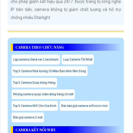
cho phép giám sát hiệu quả 24/7. Được trang bị công nghệ
IP tiên tiến, camera không bị giảm chất lượng và hỗ trợ
chống nhiễu Starlight
CAMERA THEO CHỨC NĂNG
Lắp camera check var Livestream
Loại Camera Tốt Nhất
Top 5 Camera Nhà Xưởng Có Màu Ban Đêm Nên Dùng
Top 5 Camera Quay Đóng Hàng
Những camera quay video đóng hàng chi tiết
Top 5 Camera Wifi Cho Gia Đình
Bản báo giá camera wifi ezviz mới
Báo giá camera 2 mắt
CAMERA KẾT NỐI WIFI