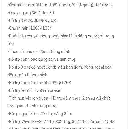
•Ống kính 4mm@ F1.6, 108°(Chéo), 91° (Ngang), 48° (Dọc),
•Quay ngang 350°, dọc 80°
•Hỗ trợ DWDR, 3D DNR , ICR
•Chuấn nén H.265/H.264
•Phát hiện chuyển động, phát hiện hình dáng người, phương
tiện
•Theo dõi chuyển động thông minh
•Hỗ trợ cảnh báo bằng còi và đèn chớp
•Hỗ trợ 3 chế độ hoạt động: màu ban đêm, hồng ngoại ban
đêm, màu thông minh
•Hỗ trợ khe cắm thẻ nhớ đến 512GB
•Hỗ trợ lên đến 12 điểm preset
•Tích hợp Micro và Loa - Hỗ trợ đàm thoại 2 chiều với chất
lượng âm thanh trung thực
•Hồng ngoại 30m, đèn trợ sáng 20m
•Hỗ trợ WiFi , IEEE802.11b, 802.11g, 802.11n , tần số 2.4GHz