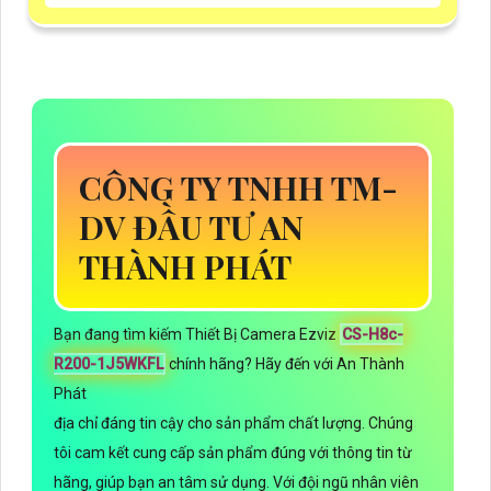
CÔNG TY TNHH TM-
DV ĐẦU TƯ AN
THÀNH PHÁT
Bạn đang tìm kiếm Thiết Bị Camera Ezviz
CS-H8c-
R200-1J5WKFL
chính hãng? Hãy đến với An Thành
Phát
địa chỉ đáng tin cậy cho sản phẩm chất lượng. Chúng
tôi cam kết cung cấp sản phẩm đúng với thông tin từ
hãng, giúp bạn an tâm sử dụng. Với đội ngũ nhân viên