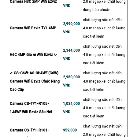
Camera H3C 2MP Wifi Ezviz
2.0 megapixel Chất lượng
VNĐ
đúng tiêu chuẩn
chất lượng sắc nét đến
2,990,000
Camera Wifi Ezviz TY1 4MP
4.0 megapixel chất lượng
VNĐ
cao tiết kiệm
chất lượng sắc nét đến
2,344,000
H6C 4MP Giá rẻ Wifi Ezviz ✨
4.0 megapixel chất lượng
VNĐ
cao tiết kiệm
✔ CS-C6W-A0-3H4WF (C6W)
chất lượng sắc nét đến
2,980,000
Camera Wifi Ezviz Chức Năng
4.0 megapixel chất lượng
VNĐ
Cao Cấp
cao tiết kiệm
chất lượng sắc nét đến
Camera CS-TY1-R105-
1,034,000
4.0 megapixel chất lượng
1J4WF Wifi Ezviz Sắc Nét
VNĐ
cao tiết kiệm
chất lượng sắc nét đến
Camera CS-TY1-R101-
959,000
2.0 megapixel Chất lượng