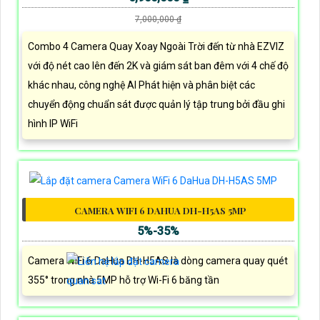
7,000,000 ₫
Combo 4 Camera Quay Xoay Ngoài Trời đến từ nhà EZVIZ
với độ nét cao lên đến 2K và giám sát ban đêm với 4 chế độ
khác nhau, công nghệ AI Phát hiện và phân biệt các
chuyển động chuẩn sát được quản lý tập trung bởi đầu ghi
hình IP WiFi
CAMERA WIFI 6 DAHUA DH-H5AS 5MP
5%-35%
Camera WiFi 6 DaHua DH-H5AS là dòng camera quay quét
355° trong nhà 5MP hỗ trợ Wi-Fi 6 băng tần