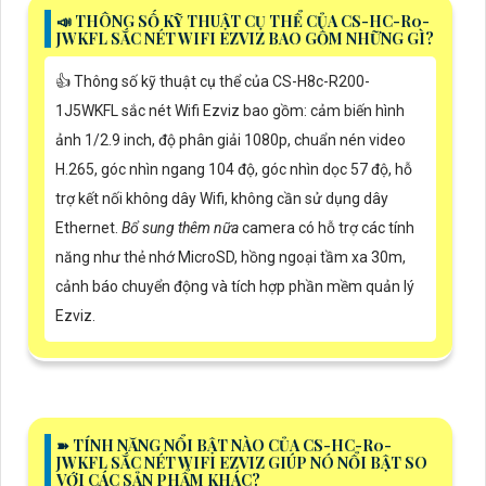
📣 THÔNG SỐ KỸ THUẬT CỤ THỂ CỦA CS-HC-R0-
JWKFL SẮC NÉT WIFI EZVIZ BAO GỒM NHỮNG GÌ?
👍 Thông số kỹ thuật cụ thể của CS-H8c-R200-
1J5WKFL sắc nét Wifi Ezviz bao gồm: cảm biến hình
ảnh 1/2.9 inch, độ phân giải 1080p, chuẩn nén video
H.265, góc nhìn ngang 104 độ, góc nhìn dọc 57 độ, hỗ
trợ kết nối không dây Wifi, không cần sử dụng dây
Ethernet.
Bổ sung thêm nữa
camera có hỗ trợ các tính
năng như thẻ nhớ MicroSD, hồng ngoại tầm xa 30m,
cảnh báo chuyển động và tích hợp phần mềm quản lý
Ezviz.
➽ TÍNH NĂNG NỔI BẬT NÀO CỦA CS-HC-R0-
JWKFL SẮC NÉT WIFI EZVIZ GIÚP NÓ NỔI BẬT SO
VỚI CÁC SẢN PHẨM KHÁC?