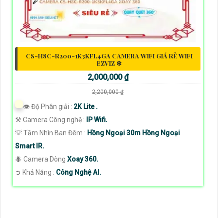
CS-H8C-R200-1K3KFL4GA CAMERA WIFI GIÁ RẺ WIFI
EZVIZ ❇
2,000,000 ₫
2,200,000 ₫
👁 Độ Phân giải :
2K Lite .
⚒ Camera Công nghệ :
IP Wifi.
💡 Tầm Nhìn Ban Đêm :
Hồng Ngoại 30m Hồng Ngoại
Smart IR.
🐜 Camera Dòng
Xoay 360.
️➲ Khả Năng :
Công Nghệ AI.