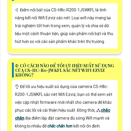
🤙 Điểm nổi bật của CS-H8c-R200-1J5WKFL là tính
năng kết nối Wifi Ezviz sắc nét. Loại wifi này mang lại
trải nghiệm tốt hơn trong xem, quản lý và chia sẻ dữ
liệu một cách thuận tiện, giúp sản phẩm nổi bật và thu
hút hơn so với các sản phẩm khác trên thị trường.
☪ CÓ CÁCH NÀO ĐỂ TỐI ƯU HIỆU SUẤT SỬ DỤNG
CỦA CS-HC-R0-JWKFL SẮC NÉT WIFI EZVIZ
KHÔNG?
👌 Để tối ưu hiệu suất sử dụng của camera CS-H8c-
R200-1J5WKFL sắc nét Wifi Ezviz, bạn có thể xem xét
việc cập nhật firmware mới nhất cho camera để khắc
phục các lỗi và cải thiện hiệu suất. Đồng thời, ⁂
chắc
chắn
địa điểm lắp đặt camera đủ sóng Wifi mạnh và
không bị nhiễu để
chắc chắn hơn
kết nối ổn định.