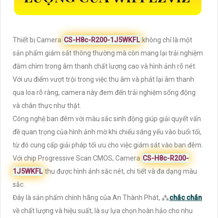
Thiết bị Camera
CS-H8c-R200-1J5WKFL
không chỉ là một
sản phẩm giám sát thông thường mà còn mang lại trải nghiệm
đắm chìm trong âm thanh chất lượng cao và hình ảnh rõ nét.
Với ưu điểm vượt trội trong việc thu âm và phát lại âm thanh
qua loa rõ ràng, camera này đem đến trải nghiệm sống động
và chân thực như thật.
Công nghệ ban đêm với màu sắc sinh động giúp giải quyết vấn
đề quan trọng của hình ảnh mờ khi chiếu sáng yếu vào buổi tối,
từ đó cung cấp giải pháp tối ưu cho việc giám sát vào ban đêm.
Với chip Progressive Scan CMOS, Camera
CS-H8c-R200-
1J5WKFL
thu được hình ảnh sắc nét, chi tiết và đa dạng màu
sắc.
Đây là sản phẩm chính hãng của An Thành Phát, ⁂
chắc chắn
về chất lượng và hiệu suất, là sự lựa chọn hoàn hảo cho nhu