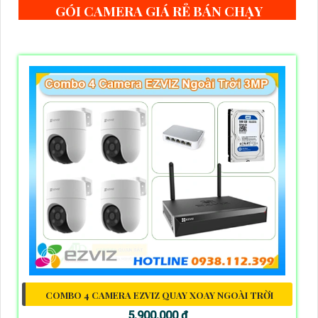
GÓI CAMERA GIÁ RẺ BÁN CHẠY
COMBO 4 CAMERA EZVIZ QUAY XOAY NGOÀI TRỜI
5,900,000 ₫