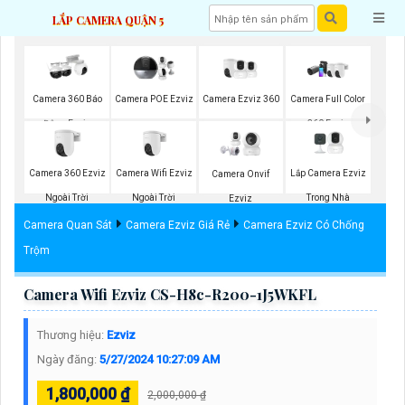
LẮP CAMERA QUẬN 5
Camera Ezviz 360
Camera 360 Báo
Camera POE Ezviz
Camera Full Color
Động Ezviz
360 Ezviz
Camera 360 Ezviz
Camera Wifi Ezviz
Lắp Camera Ezviz
Camera Onvif
Ngoài Trời
Ngoài Trời
Trong Nhà
Ezviz
Camera Quan Sát
Camera Ezviz Giá Rẻ
Camera Ezviz Có Chống
Trộm
Camera Wifi Ezviz CS-H8c-R200-1J5WKFL
Thương hiệu:
Ezviz
Ngày đăng:
5/27/2024 10:27:09 AM
1,800,000 ₫
2,000,000 ₫