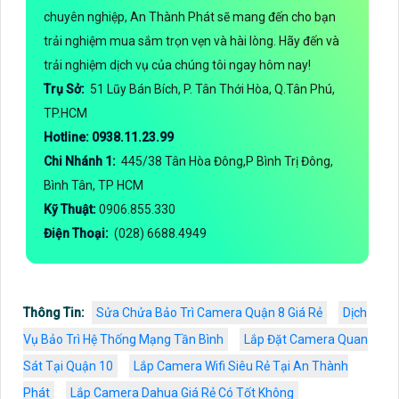
chuyên nghiệp, An Thành Phát sẽ mang đến cho bạn
trải nghiệm mua sắm trọn vẹn và hài lòng. Hãy đến và
trải nghiệm dịch vụ của chúng tôi ngay hôm nay!
Trụ Sở:
51 Lũy Bán Bích, P. Tân Thới Hòa, Q.Tân Phú,
TP.HCM
Hotline: 0938.11.23.99
Chi Nhánh 1:
445/38 Tân Hòa Đông,P Bình Trị Đông,
Bình Tân, TP HCM
Kỹ Thuật:
0906.855.330
Điện Thoại:
(028) 6688.4949
Thông Tin:
Sửa Chửa Bảo Trì Camera Quận 8 Giá Rẻ
Dịch
Vụ Bảo Trì Hệ Thống Mạng Tần Bình
Lắp Đặt Camera Quan
Sát Tại Quận 10
Lắp Camera Wifi Siêu Rẻ Tại An Thành
Phát
Lắp Camera Dahua Giá Rẻ Có Tốt Không