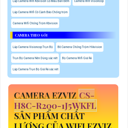
Lắp Camera Wifi Kbvision Có Màu Ban Đêm
Camera Wifi Visioncop
Lắp Camera Wifi Có Cảnh Báo Chống trộm
Camera Wifi Chống Trộm Kbvision
CAMERA THEO GÓI
Lắp Camera Visioncop Trọn Bộ
Bô Camera Chống Trộm Hikvision
Trọn Bộ Camera Nên Dùng sắc nét
Bộ Camera Wifi Giá Rẻ
Lắp Camera Trọn Bộ Giá Rẻ sắc nét
CAMERA EZVIZ
CS-
H8C-R200-1J5WKFL
SẢN PHẨM CHẤT
LƯỢNG CỦA WIFI EZVIZ