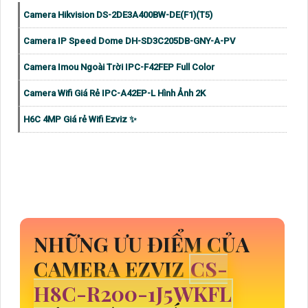
Camera Hikvision DS-2DE3A400BW-DE(F1)(T5)
Camera IP Speed Dome DH-SD3C205DB-GNY-A-PV
Camera Imou Ngoài Trời IPC-F42FEP Full Color
Camera Wifi Giá Rẻ IPC-A42EP-L Hình Ảnh 2K
H6C 4MP Giá rẻ Wifi Ezviz ✨
NHỮNG ƯU ĐIỂM CỦA
CAMERA EZVIZ
CS-
H8C-R200-1J5WKFL