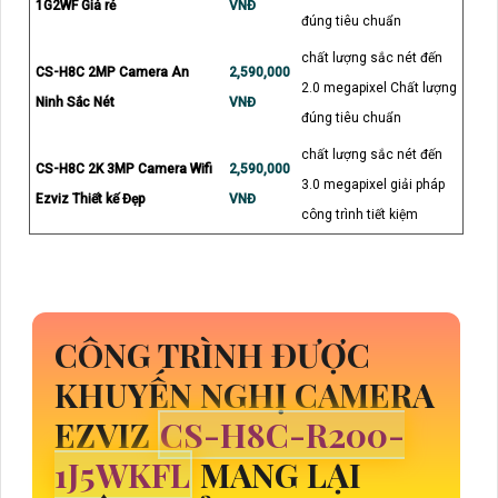
1G2WF Giá rẻ
VNĐ
đúng tiêu chuẩn
chất lượng sắc nét đến
CS-H8C 2MP Camera An
2,590,000
2.0 megapixel Chất lượng
Ninh Sắc Nét
VNĐ
đúng tiêu chuẩn
chất lượng sắc nét đến
CS-H8C 2K 3MP Camera Wifi
2,590,000
3.0 megapixel giải pháp
Ezviz Thiết kế Đẹp
VNĐ
công trình tiết kiệm
CÔNG TRÌNH ĐƯỢC
KHUYẾN NGHỊ CAMERA
EZVIZ
CS-H8C-R200-
1J5WKFL
MANG LẠI