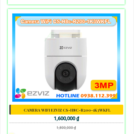
CAMERA WIFI EZVIZ CS-H8C-R200-1K3WKFL
1,600,000 ₫
1,800,000 ₫