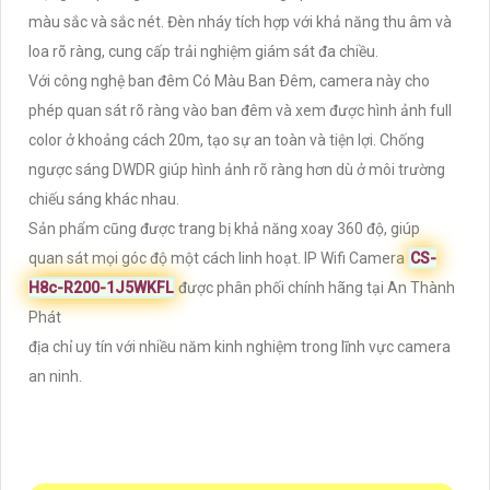
màu sắc và sắc nét. Đèn nháy tích hợp với khả năng thu âm và
loa rõ ràng, cung cấp trải nghiệm giám sát đa chiều.
Với công nghệ ban đêm Có Màu Ban Ðêm, camera này cho
phép quan sát rõ ràng vào ban đêm và xem được hình ảnh full
color ở khoảng cách 20m, tạo sự an toàn và tiện lợi. Chống
ngược sáng DWDR giúp hình ảnh rõ ràng hơn dù ở môi trường
chiếu sáng khác nhau.
Sản phẩm cũng được trang bị khả năng xoay 360 độ, giúp
quan sát mọi góc độ một cách linh hoạt. IP Wifi Camera
CS-
H8c-R200-1J5WKFL
được phân phối chính hãng tại An Thành
Phát
địa chỉ uy tín với nhiều năm kinh nghiệm trong lĩnh vực camera
an ninh.