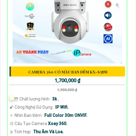
CAMERA 360 CÓ MÀU BAN ĐÊM KX-S5BW
1,700,000 ₫
1,900,000 ₫
🦉 Chất lượng hình :
3k .
🌠 Công Nghệ Sử Dụng :
IP Wifi.
🔅 Nhìn Ban Đêm :
Full Color 30m ONVIF.
🎨 Cấu Tạo Camera
Xoay 360.
️➲ Tích Hợp :
Thu Âm Và Loa.