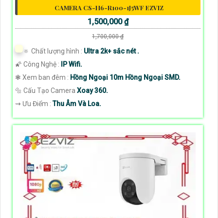
CAMERA CS-H6-R100-1J5WF EZVIZ
1,500,000 ₫
1,700,000 ₫
🔅 Chất lượng hình :
Ultra 2k+ sắc nét .
🌠 Công Nghệ :
IP Wifi.
❃ Xem ban đêm :
Hồng Ngoại 10m Hồng Ngoại SMD.
🔩 Cấu Tạo Camera
Xoay 360.
️⇝ Ưu Điểm :
Thu Âm Và Loa.