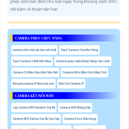
phép xem ban đêm như ban ngày trong khoảng cách 20m,
tiết kiệm và thuận tiện hơn
CAMERA THEO CHỨC NĂNG
camera nhìn mã vận đơn nét nhất
Top 5 Camera Cho Kho Hàng
Top 5 Camera 2 Mắt Nên Mua
Camera quay video Đóng Hàng Cận Cảnh
Camera Có Màu Ban Đêm Siêu Nét
Camera Nhìn Màn Hình Máy Tính
Báo giá camera IP kbvision mới
Báo Giá Camera IP
CAMERA KẾT NỐI WIFI
Lắp Camera Wifi Vantech Giá Rẻ
Camera Wifi Không Dây
Camera Wifi Dahua Giá Rẻ Cao Cấp
Camera Ezviz Báo Động