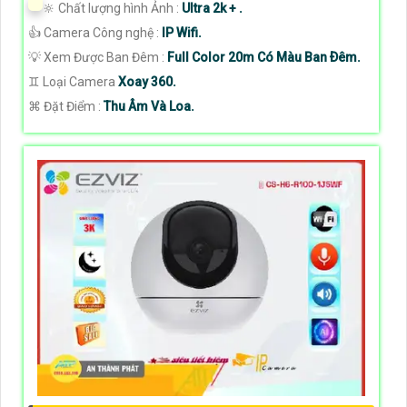
🔆 Chất lượng hình Ảnh :
Ultra 2k + .
👍 Camera Công nghệ :
IP Wifi.
💡 Xem Được Ban Đêm :
Full Color 20m Có Màu Ban Ðêm.
♊ Loại Camera
Xoay 360.
️⌘ Đặt Điểm :
Thu Âm Và Loa.