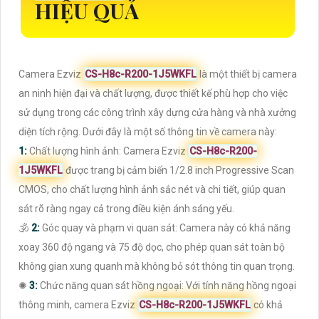
HIỆU QUẢ
Camera Ezviz
CS-H8c-R200-1J5WKFL
là một thiết bị camera
an ninh hiện đại và chất lượng, được thiết kế phù hợp cho việc
sử dụng trong các công trình xây dựng cửa hàng và nhà xưởng
diện tích rộng. Dưới đây là một số thông tin về camera này:
1:
Chất lượng hình ảnh: Camera Ezviz
CS-H8c-R200-
1J5WKFL
được trang bị cảm biến 1/2.8 inch Progressive Scan
CMOS, cho chất lượng hình ảnh sắc nét và chi tiết, giúp quan
sát rõ ràng ngay cả trong điều kiện ánh sáng yếu.
🕉️
2:
Góc quay và phạm vi quan sát: Camera này có khả năng
xoay 360 độ ngang và 75 độ dọc, cho phép quan sát toàn bộ
không gian xung quanh mà không bỏ sót thông tin quan trọng.
✺
3:
Chức năng quan sát hồng ngoại: Với tính năng hồng ngoại
thông minh, camera Ezviz
CS-H8c-R200-1J5WKFL
có khả