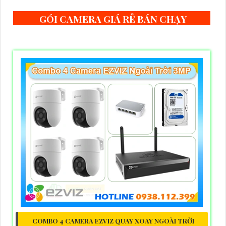
GÓI CAMERA GIÁ RẺ BÁN CHẠY
COMBO 4 CAMERA EZVIZ QUAY XOAY NGOÀI TRỜI