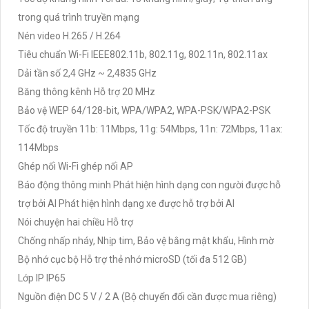
trong quá trình truyền mạng
Nén video H.265 / H.264
Tiêu chuẩn Wi-Fi IEEE802.11b, 802.11g, 802.11n, 802.11ax
Dải tần số 2,4 GHz ~ 2,4835 GHz
Băng thông kênh Hỗ trợ 20 MHz
Bảo vệ WEP 64/128-bit, WPA/WPA2, WPA-PSK/WPA2-PSK
Tốc độ truyền 11b: 11Mbps, 11g: 54Mbps, 11n: 72Mbps, 11ax:
114Mbps
Ghép nối Wi-Fi ghép nối AP
Báo động thông minh Phát hiện hình dạng con người được hỗ
trợ bởi AI Phát hiện hình dạng xe được hỗ trợ bởi AI
Nói chuyện hai chiều Hỗ trợ
Chống nhấp nháy, Nhịp tim, Bảo vệ bằng mật khẩu, Hình mờ
Bộ nhớ cục bộ Hỗ trợ thẻ nhớ microSD (tối đa 512 GB)
Lớp IP IP65
Nguồn điện DC 5 V / 2 A (Bộ chuyển đổi cần được mua riêng)