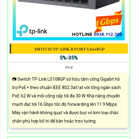
SWITCH TP-LINK 8 PORT LS108GP
5%-35%
00 ₫
📷 Switch TP-Link LS108GP sở hữu tám cổng Gigabit hỗ
trợ PoE+ theo chuẩn IEEE 802.3af/at với tổng ngân sách
PoE 62 W và mỗi cổng cấp tối đa 30 W. Khả năng chuyển
mạch đạt tới 16 Gbps tốc độ forwarding lên 11.9 Mpps.
Máy vận hành không quạt và được bọc vỏ kim loại chắc
chắn phù hợp bố trí để bàn hoặc treo tường