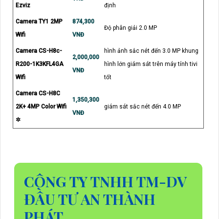
Ezviz
định
Camera TY1 2MP
874,300
Độ phân giải 2.0 MP
Wifi
VNĐ
Camera CS-H8c-
hình ảnh sắc nét đến 3.0 MP khung
2,000,000
R200-1K3KFL4GA
hình lớn giám sát trên máy tính tivi
VNĐ
Wifi
tốt
Camera CS-H8C
1,350,300
2K+ 4MP Color Wifi
giám sát sắc nét đến 4.0 MP
VNĐ
✲
CÔNG TY TNHH TM-DV
ĐẦU TƯ AN THÀNH
PHÁT