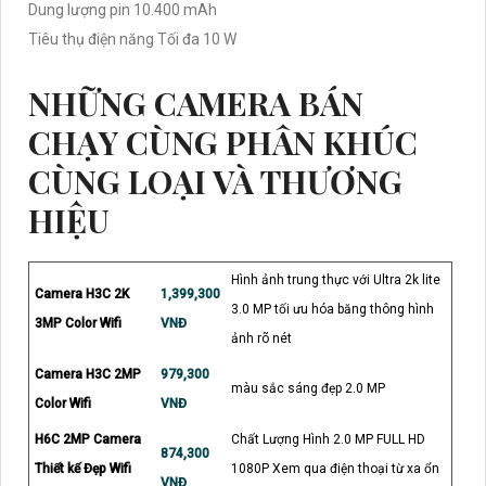
Dung lượng pin 10.400 mAh
Tiêu thụ điện năng Tối đa 10 W
NHỮNG CAMERA BÁN
CHẠY CÙNG PHÂN KHÚC
CÙNG LOẠI VÀ THƯƠNG
HIỆU
Hình ảnh trung thực với Ultra 2k lite
Camera H3C 2K
1,399,300
3.0 MP tối ưu hóa băng thông hình
3MP Color Wifi
VNĐ
ảnh rõ nét
Camera H3C 2MP
979,300
màu sắc sáng đẹp 2.0 MP
Color Wifi
VNĐ
H6C 2MP Camera
Chất Lượng Hình 2.0 MP FULL HD
874,300
Thiết kế Đẹp Wifi
1080P Xem qua điện thoại từ xa ổn
VNĐ