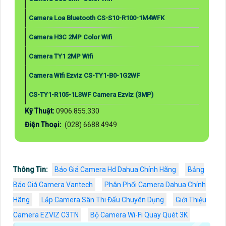
Camera Loa Bluetooth CS-S10-R100-1M4WFK
Camera H3C 2MP Color Wifi
Camera TY1 2MP Wifi
Camera Wifi Ezviz CS-TY1-B0-1G2WF
CS-TY1-R105-1L3WF Camera Ezviz (3MP)
Kỹ Thuật:
0906.855.330
Điện Thoại:
(028) 6688.4949
Thông Tin:
Báo Giá Camera Hd Dahua Chính Hãng
Bảng
Báo Giá Camera Vantech
Phân Phối Camera Dahua Chính
Hãng
Lắp Camera Sân Thi Đấu Chuyên Dụng
Giới Thiệu
Camera EZVIZ C3TN
Bộ Camera Wi-Fi Quay Quét 3K