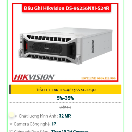
ĐẦU GHI 8K DS-96256NXI-S24R
5%-35%
Liên Hệ
🔆 Chất lượng hình Ảnh :
32 MP.
⚜️ Camera Công nghệ :
IP.