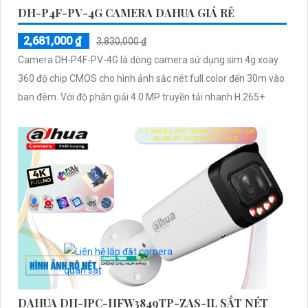
DH-P4F-PV-4G CAMERA DAHUA GIÁ RẺ
2,681,000 ₫
3,830,000 ₫
Camera DH-P4F-PV-4G là dòng camera sử dụng sim 4g xoay
360 độ chip CMOS cho hình ảnh sắc nét full color đến 30m vào
ban đêm. Với độ phân giải 4.0 MP truyền tải nhanh H.265+
DAHUA DH-IPC-HFW3849TP-ZAS-IL SẮT NÉT