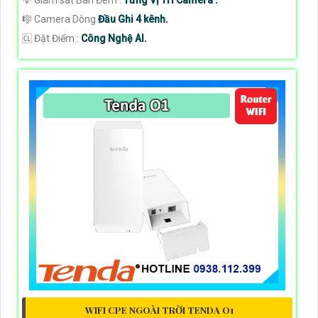
💡 Giám sát Ban Đêm :
Từng Vị Trí Camera .
🎼️ Camera Dòng
Đầu Ghi 4 kênh.
️🆑 Đặt Điểm :
Công Nghệ AI.
WIFI CPE NGOÀI TRỜI TENDA O1