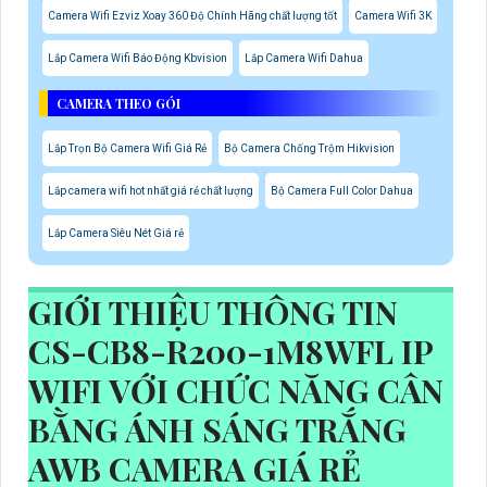
Camera Wifi Ezviz Xoay 360 Độ Chính Hãng chất lượng tốt
Camera Wifi 3K
Lắp Camera Wifi Báo Động Kbvision
Lắp Camera Wifi Dahua
CAMERA THEO GÓI
Lắp Trọn Bộ Camera Wifi Giá Rẻ
Bộ Camera Chống Trộm Hikvision
Lắp camera wifi hot nhất giá rẻ chất lượng
Bộ Camera Full Color Dahua
Lắp Camera Siêu Nét Giá rẻ
GIỚI THIỆU THÔNG TIN
CS-CB8-R200-1M8WFL IP
WIFI VỚI CHỨC NĂNG CÂN
BẰNG ÁNH SÁNG TRẮNG
AWB CAMERA GIÁ RẺ