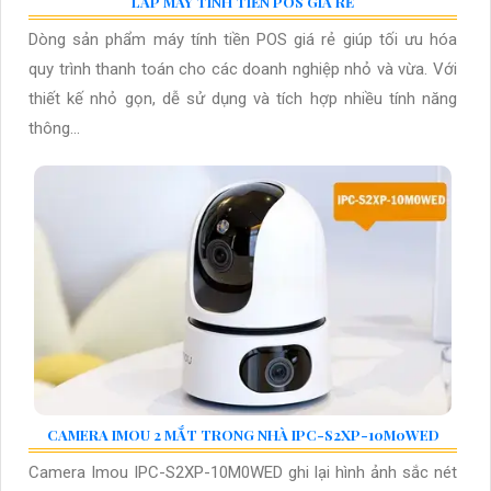
LẮP MÁY TÍNH TIỀN POS GIÁ RẺ
Dòng sản phẩm máy tính tiền POS giá rẻ giúp tối ưu hóa
quy trình thanh toán cho các doanh nghiệp nhỏ và vừa. Với
thiết kế nhỏ gọn, dễ sử dụng và tích hợp nhiều tính năng
thông...
CAMERA IMOU 2 MẮT TRONG NHÀ IPC-S2XP-10M0WED
Camera Imou IPC-S2XP-10M0WED ghi lại hình ảnh sắc nét