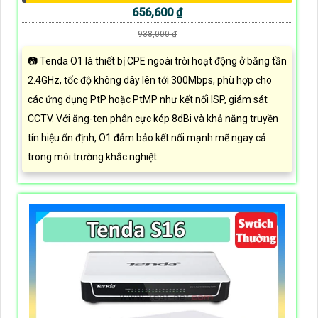
656,600 ₫
938,000 ₫
📷 Tenda O1 là thiết bị CPE ngoài trời hoạt động ở băng tần
2.4GHz, tốc độ không dây lên tới 300Mbps, phù hợp cho
các ứng dụng PtP hoặc PtMP như kết nối ISP, giám sát
CCTV. Với ăng-ten phân cực kép 8dBi và khả năng truyền
tín hiệu ổn định, O1 đảm bảo kết nối mạnh mẽ ngay cả
trong môi trường khắc nghiệt.