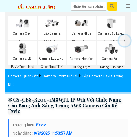
LẮP CAMERA QUẬN 5
Camera 360 Ezviz
Camera Onvif
Lắp Camera
Camera Nhựa
Ngoài Trời
Ezviz
H.265+ Ezviz
Plastic Ezviz
Camera 2 Mắt
Camera Ezviz Full
Camera Kbvision
Camera Auto
Ezviz Trong Nhà
Color Ngoài Trời
Chống Trộm
Traking Hikvision
Camera Quan Sát
Camera Ezviz Giá Rẻ
Lắp Camera Ezviz Trong
Nhà
✲ CS-CB8-R200-1M8WFL IP Wifi Với Chức Năng
Cân Bằng Ánh Sáng Trắng AWB Camera Giá Rẻ
Ezviz
Thương hiệu:
Ezviz
Ngày đăng:
9/9/2025 11:53:57 AM