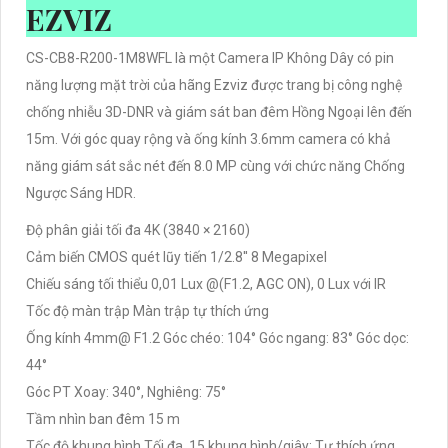
EZVIZ
CS-CB8-R200-1M8WFL là một Camera IP Không Dây có pin
năng lượng mặt trời của hãng Ezviz được trang bị công nghệ
chống nhiễu 3D-DNR và giám sát ban đêm Hồng Ngoại lên đến
15m. Với góc quay rộng và ống kính 3.6mm camera có khả
năng giám sát sắc nét đến 8.0 MP cùng với chức năng Chống
Ngược Sáng HDR.
Độ phân giải tối đa 4K (3840 × 2160)
Cảm biến CMOS quét lũy tiến 1/2.8'' 8 Megapixel
Chiếu sáng tối thiểu 0,01 Lux @(F1.2, AGC ON), 0 Lux với IR
Tốc độ màn trập Màn trập tự thích ứng
Ống kính 4mm@ F1.2 Góc chéo: 104° Góc ngang: 83° Góc dọc:
44°
Góc PT Xoay: 340°, Nghiêng: 75°
Tầm nhìn ban đêm 15 m
Tốc độ khung hình Tối đa. 15 khung hình/giây; Tự thích ứng