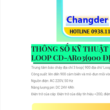
THÔNG SỐ KỸ THUẬT 
LOOP CD-AR03(900 ĐỊ
Trung tâm báo cháy địa chỉ 3 loop( 900 địa chỉ/ Lo
Công suất: lên đến 900 cảm biến và mô-đun mỗi vò
Nguồn điện: AC 220V, 50 Hz
Năng lượng pin: DC 24V 4Ah
Điện trở của cáp: Điện trở của dây tín hiệu <20Ω; đ