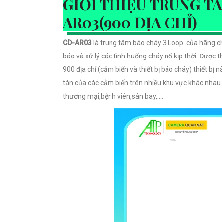
GIỚI THIỆU TRUNG T
AR03(900 ĐỊA CHỈ)
CD-AR03
là trung tâm báo cháy 3 Loop của hãng c
báo và xử lý các tình huống cháy nổ kịp thời. Được th
900 địa chỉ (cảm biến và thiết bị báo cháy) thiết bị
tán của các cảm biến trên nhiều khu vực khác nhau
thương mại,bệnh viên,sân bay,....