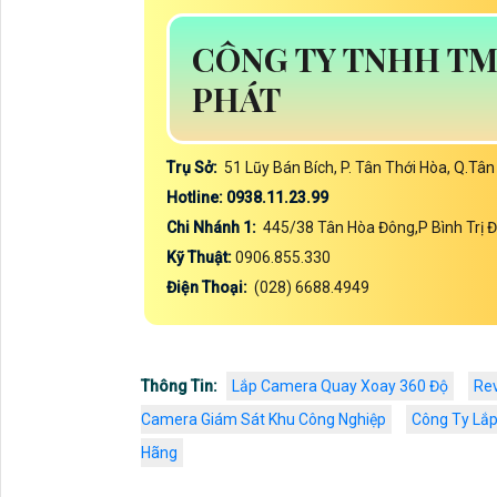
CÔNG TY TNHH TM
PHÁT
Trụ Sở:
51 Lũy Bán Bích, P. Tân Thới Hòa, Q.Tâ
Hotline: 0938.11.23.99
Chi Nhánh 1:
445/38 Tân Hòa Đông,P Bình Trị 
Kỹ Thuật:
0906.855.330
Điện Thoại:
(028) 6688.4949
Thông Tin:
Lắp Camera Quay Xoay 360 Độ
Re
Camera Giám Sát Khu Công Nghiệp
Công Ty Lắp
Hãng