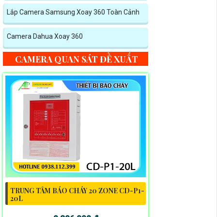
Lắp Camera Samsung Xoay 360 Toàn Cảnh
Camera Dahua Xoay 360
CAMERA QUAN SÁT ĐỀ XUẤT
TRUNG TÂM BÁO CHÁY 20 ZONE CD-P1-
20L