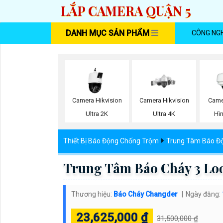
LẮP CAMERA QUẬN 5
DANH MỤC SẢN PHẨM
CÔNG NG
Camera Hikvision
Camera Hikvision
Came
Ultra 2K
Ultra 4K
Hì
Thiết Bị Báo Động Chống Trộm
Trung Tâm Báo Đ
Trung Tâm Báo Cháy 3 Lo
Thương hiệu:
Báo Cháy Changder
Ngày đăng:
23,625,000 ₫
31,500,000 ₫