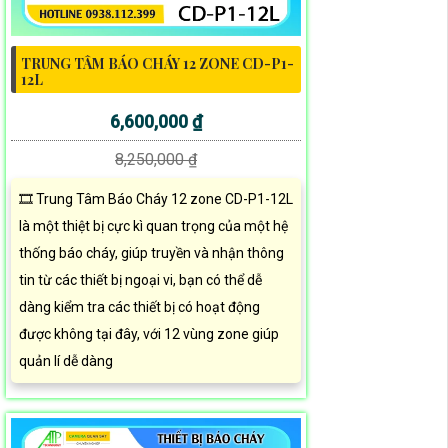
TRUNG TÂM BÁO CHÁY 12 ZONE CD-P1-
12L
6,600,000 ₫
8,250,000 ₫
🎞 Trung Tâm Báo Cháy 12 zone CD-P1-12L
là một thiệt bị cực kì quan trọng của một hệ
thống báo cháy, giúp truyền và nhận thông
tin từ các thiết bị ngoại vi, bạn có thể dễ
dàng kiểm tra các thiết bị có hoạt động
được không tại đây, với 12 vùng zone giúp
quản lí dễ dàng