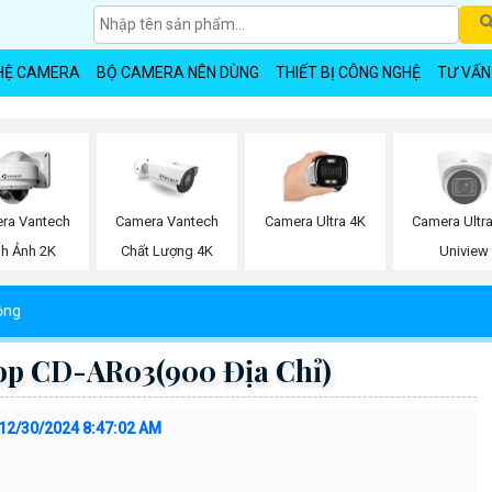
HỆ CAMERA
BỘ CAMERA NÊN DÙNG
THIẾT BỊ CÔNG NGHỆ
TƯ VẤN
ra Vantech
Camera Vantech
Camera Ultra 4K
Camera Ultr
nh Ảnh 2K
Chất Lượng 4K
Uniview
ộng
op CD-AR03(900 Địa Chỉ)
12/30/2024 8:47:02 AM