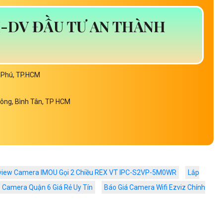
-DV ĐẦU TƯ AN THÀNH
n Phú, TP.HCM
Đông, Bình Tân, TP HCM
view Camera IMOU Gọi 2 Chiều REX VT IPC-S2VP-5M0WR
Lắp
 Camera Quận 6 Giá Rẻ Uy Tín
Báo Giá Camera Wifi Ezviz Chính