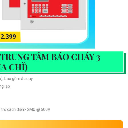
TRUNG TÂM BÁO CHÁY 3
A CHỈ)
op), bao gồm ắc quy
ng lặp
iện trở cách điện> 2MΩ @ 500V